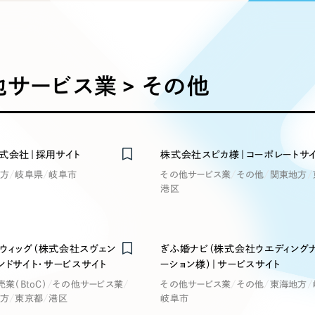
込み検索
ブランディング（ロゴ・印刷物）
ブランディング支援
・プロジェクト
広報ブログ
（90件）
／
マーケティング代行
リーピーの取り組みに関するお知らせ・イベントの様子を
策によるアクセス獲得、反響獲得などの"Webマーケティン
その他
（1件）
オプションサービス
代表ブログ
などのオフライン領域のマーケティングまでまるっと代行
代表川口が経営・Web戦略・地方創生に関する情報を発
サービス業 > その他
お客様インタビュー
メールマガジンアーカイブ
過去に配信したメールマガジンのアーカイブ
制作実績
イト・サービスサイト
求人・採用サイト
E
株式会社｜採用サイト
株式会社スピカ様｜コーポレートサ
すべて
（624件）
方
岐阜県
岐阜市
その他サービス業
その他
関東地方
コーポレート・企業サイト
（278件
港区
ディングページ）
キャンペーン・プロモーション
ブ
ブランドサイト・サービスサイト
（
サイト
求人・採用サイト
（61件）
ECサイト（オンラインショップ）
ウィッグ（株式会社スヴェン
ぎふ婚ナビ（株式会社ウエディング
（
ンドサイト・サービスサイト
ーション様）｜サービスサイト
ポータルサイト・メディアサイト
（
売業（BtoC）
その他サービス業
その他サービス業
その他
東海地方
LP（ランディングページ）
（28件）
方
東京都
港区
岐阜市