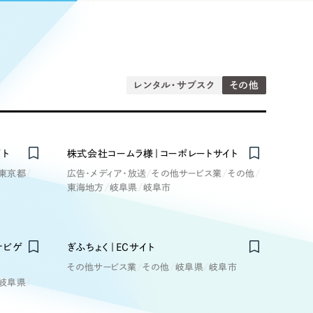
Pace
／
クラウド型工数管理ツール
日報ツールで案件ごとの営業利益をリアルタイムに可視化
発信
信
レンタル・サブスク
その他
Cサイト（オンラインショップ）
イト
株式会社コームラ様｜コーポレートサイト
東京都
広告・メディア・放送
その他サービス業
その他
）
東海地方
岐阜県
岐阜市
ランディング（ロゴ・印刷物）
85件）
ナビゲ
ぎふちょく｜ECサイト
43件）
その他サービス業
その他
岐阜県
岐阜市
39件）
岐阜県