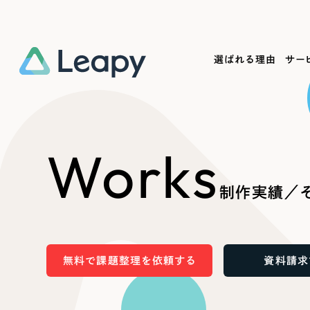
選ばれる理由
サー
Service
Works
Company
Useful
Works
サービス紹介
制作実績
会社概要
お役立ち情報
We
制作実績／
一過性の広告に頼らず、
全国1,400社以上の支援実績
可能性をひらくデザインで
リーピーによるお役立ち情報を
コー
「仕組み」と「ノウハウ」を残す資産型DX
ら
しあわせな毎日をつくる
ます
支援をご提供します
実績の一部をご紹介します
EC
無料で課題整理を依頼する
資料請求
?
ブックマークしたサイ