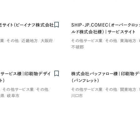
Company
売サイト（ビーイナフ株式会社
SHIP-JP.COMEC（オーバークロ
ルド株式会社様）｜サービスサイト
会社情報
ス業
その他
近畿地方
大阪府
その他サービス業
その他
東海地方
不破郡
会社概要
・黒色
ベージュ・茶色
代表挨拶
SDGsに向けた取り組み
サービス様｜印刷物デザイ
株式会社バッファロー様｜印刷物デ
ー・黄色
グリーン・緑色
メディア掲載と取材依頼
ト）
（パンフレット）
その他サービス業
その他
その他サービス業
その他
関東地方
新着情報
阜県
岐阜市
川口市
・桃色
カラフル・多色
採用情報
ブログ
リーピーブログ
代表ブログ