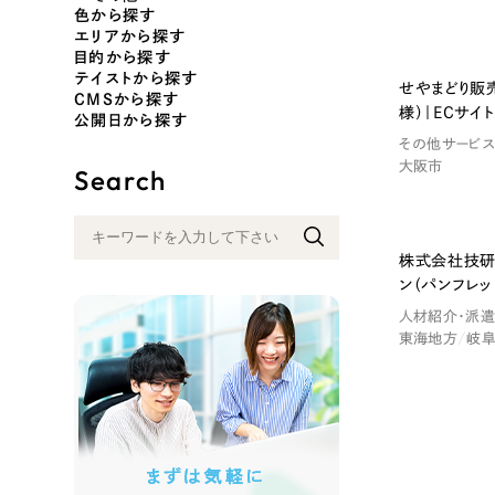
色から探す
エリアから探す
目的から探す
テイストから探す
色
せやまどり販
CMSから探す
様）｜ECサイト
公開日から探す
その他サービ
大阪市
Search
ホワイト・白色
グレー
株式会社技研
オレンジ・橙色
イエロ
ン（パンフレッ
人材紹介・派遣
東海地方
岐
パープル・紫色
ピンク
さらに条件を追加する