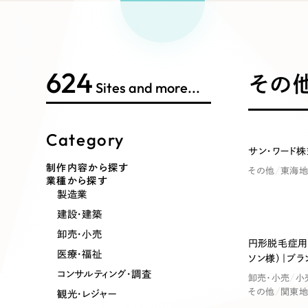
Works Search
絞り
リープ
SEO対
グ"から、
広報支援
624
制作内容
その他
Sites and more...
Category
コーポレート・企業サイト
ブランドサ
サン・ワード
制作内容から探す
その他
東海地
業種から探す
ポータルサイト・メディアサイト
LP（ラン
製造業
建設・建築
卸売・小売
円形脱毛症用
医療・福祉
ソン様）｜ブラ
その他
コンサルティング・調査
卸売・小売
小
その他
関東地
観光・レジャー