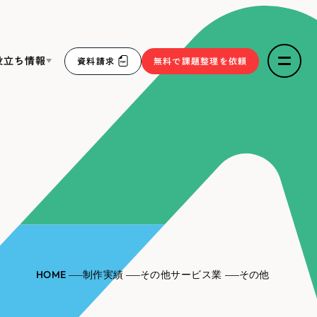
役立ち情報
資料請求
無料で課題整理を依頼
ce
リープ・リクルーティング
／
採用業務代行
求人票作成・面接など各種業務代行、採用の仕組み作り支
３点セット
援
リープ・キャリア
／
人材紹介サービス
sへの取り組み
完全成功報酬型のスカウト型ハイクラス人材紹介（岐阜・愛
知）
報
HOME
制作実績
その他サービス業
その他
2件）