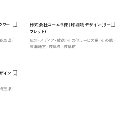
ックワー
株式会社コームラ様｜印刷物デザイン（リー
フレット）
岐阜県
広告・メディア・放送
その他サービス業
その他
東海地方
岐阜県
岐阜市
レッド・赤色
ザイン
ブルー・青色
埼玉県
その他