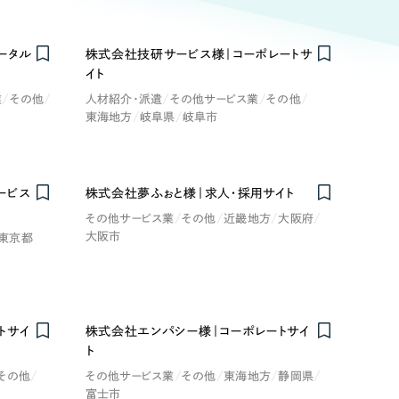
ト
（12件）
90件）
ータル
株式会社技研サービス様｜コーポレートサ
イト
療・福祉
業
その他
人材紹介・派遣
その他サービス業
その他
東海地方
岐阜県
岐阜市
g
士業
ービス
株式会社夢ふぉと様｜求人・採用サイト
）
教育
その他サービス業
その他
近畿地方
大阪府
大阪市
東京都
ケティング代行
林・水産
業務代行
トサイ
株式会社エンパシー様｜コーポレートサイ
PO・一般社団法人
ト
その他
その他サービス業
その他
東海地方
静岡県
富士市