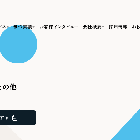
ビス
制作実績
お客様インタビュー
会社概要
採用情報
お
Web Produ
すべて
（624件）
コーポレート・企業サイト
（278件）
リーピーがわかる資料３点セット
bサイト制作
ブランドサイト・サービスサイト
リーピーが選ばれる理由
（85件）
リーピーのWebサイト制作・会社概要・サービスがわかる
会社概要
その他
の中か
ご紹介し
求人・採用サイト
お役立ち資料
（61件）
Webサイト制作
ポレートサイト制作
採用サイト制作
代表挨拶
SDG
すぐに使える資料をダウンロード
ECサイト（オンラインショップ）
（43件）
コーポレートサイト制作
サイト制作
ブランドサイト制作
ポータルサイト・メディアサイト
メディア掲載・取材依頼
新着情
（39件）
する
採用サイト制作
LP（ランディングページ）
（28件）
よくある質問
ト
ECサイト制作
リーピーブログ
採用情報
キャンペーン・プロモーションサイト
（1
ブランドサイト制作
Webデザイン・Webマーケティングに関する情報を発信