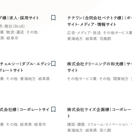
キャンペーン・プロモーションサイ
ブランディング（ロゴ・印刷物）
（
プ様｜求人・採用サイト
テテワン（合同会社ぺテトテ様）｜ポ
その他
（1件）
サイト・メディア・情報サイト
売・商社（BtoB）
卸売・小売
医
ス業
物流・運送
その他
広告・メディア・放送
その他サービス
阜県
岐阜市
東海地方
岐阜県
羽島郡
Outsourcin
ャー
人材紹介・派遣
チェルシー（ダブル・エディシ
株式会社クリーニングの和光様｜サ
アウトソーシング（代行支援
ポレートサイト
サイト
テ
IT・インターネット
ス業
その他
東海地方
岐阜県
その他サービス業
その他
関東地方
リープ・プロジェクト
「反響強化」を目的としたマー
ィア・放送
不動産
農
リープ・リクルーティング
「採用強化」を目的とした採用
式会社様｜コーポレートサイ
株式会社ケイズ企画様｜コーポレー
ービス業
物流・運送
N
ト
その他のサービス
ス業
その他
岐阜県
岐阜市
建設・建築
リフォーム・リノベーション
東海地方
岐阜県
安八郡