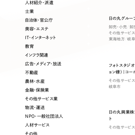
業種
人材紹介・派遣
士業
日の丸グルー
自治体・官公庁
卸売・小売
卸
美容・エステ
製造業
建設・建築
その他サービ
IT・インターネット
東海地方
岐
教育
コンサルティング・調査
観光・レジ
インフラ関連
広告・メディア・放送
フォトスタジオ
ョン様）｜コー
不動産
自治体・官公庁
美容・エス
その他サービ
農林・水産
岐阜市
金融・保険業
インフラ関連
広告・メデ
その他サービス業
物流・運送
日の丸興業株
金融・保険業
その他サ
NPO・一般社団法人
ト
人材サービス
その他サービ
その他
人材サービス
その他