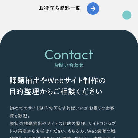
ポータルサイト・メディアサイト
（39件）
NPO・一般社団法人
お役立ち資料一覧
LP（ランディングページ）
（28件）
キャンペーン・プロモーションサイト
（12件）
人材サービス
ブランディング（ロゴ・印刷物）
（90件）
その他
その他
（1件）
Contact
色
お客様インタビュー
お問い合わせ
ホワイト・白色
課題抽出やWebサイト制作の
目的整理からご相談ください
グレー・黒色
初めてのサイト制作で何をすればいいかお困りのお客
ベージュ・茶色
様も歓迎。
現状の課題抽出やサイトの目的の整理、サイトコンセプ
レッド・赤色
トの策定からお任せください。もちろん、Web集客の戦