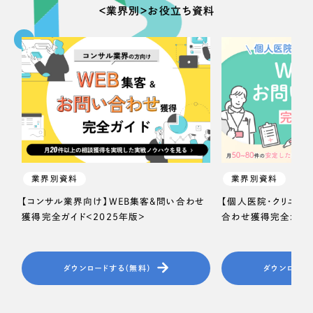
一部をご紹介します
＜業界別＞お役立ち資料
教育
ブックマークしたサイト
インフラ関連
広告・メディア・放送
不動産
農林・水産
業界別資料
業界別資料
すべて
【コンサル業界向け】WEB集客＆問い合わせ
【個人医院・クリニッ
（624件）
金融・保険業
獲得完全ガイド＜2025年版＞
合わせ獲得完全ガイド
コーポレート・企業サイト
（278件）
ブランドサイト・サービスサイト
（85件）
その他サービス業
求人・採用サイト
ダウンロードする（無料）
ダウンロード
（61件）
物流・運送
ECサイト（オンラインショップ）
（43件）