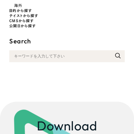
採用DX支援
その他のサービス
海外
医療・福祉
目的から探す
リープ・リクルーティング
／
採用業務代行
テイストから探す
CMSから探す
プライバシーポリシー
情報セキュリティ方針
求人票作成・面接など各種業務代行、採用の仕組み作り支援
コンサルティング・調査
公開日から探す
AI倫理ポリシー
クッキーポリシー
サイトマップ
リープ・キャリア
／
人材紹介サービス
ウェブアクセシビリティ方針
完全成功報酬型のスカウト型ハイクラス人材紹介（岐阜・愛知）
Search
観光・レジャー
カイゼンDX支援
人材紹介・派遣
Pace
／
クラウド型工数管理ツール
日報ツールで案件ごとの営業利益をリアルタイムに可視化
士業
自治体・官公庁
制作実績
Works
美容・エステ
制作実績
Download
IT・インターネット
全国1,400社以上の支援実績の中から
実績の