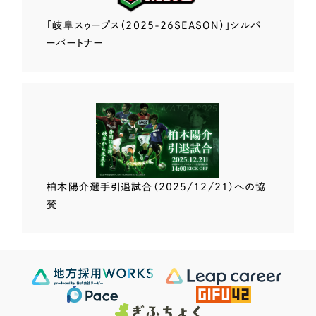
「岐阜スゥープス
（2025-26SEASON）」
シルバ
ーパートナー
柏木陽介選手
引退試合（2025/12/21）
への協
賛