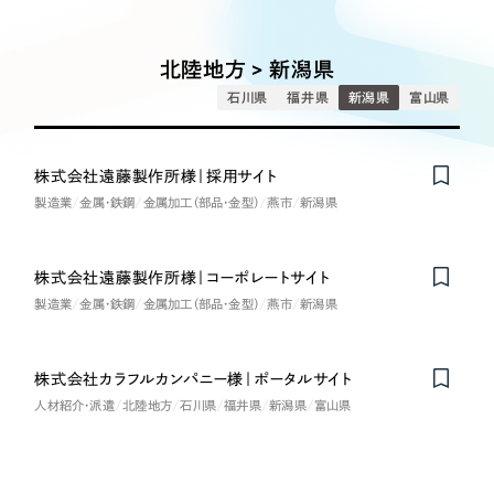
Works
絞り込み検
Webサイト制作
選ばれる理由
Search
索
コーポレートサイト制作
北陸地方 > 新潟県
採用サイト制作
サービス
石川県
福井県
新潟県
富山県
制作内容
ECサイト制作
Service
ブランドサイト制作
株式会社遠藤製作所様｜採用サイト
コーポレート・企業サイト
サービス紹介
ブランディング支援
製造業
金属・鉄鋼
金属加工（部品・金型）
燕市
新潟県
一過性の広告に頼らず、
「仕組み」と「ノウハウ」
制作実績
ブランドサイト・サービスサイト
を残す資産型DX支援をご提供します
株式会社遠藤製作所様｜コーポレートサイト
すべて
（624件）
製造業
金属・鉄鋼
金属加工（部品・金型）
燕市
新潟県
求人・採用サイト
コーポレート・企業サイト
（278件）
ブランドサイト・サービスサイト
（85件）
ECサイト（オンラインショップ）
株式会社カラフルカンパニー様｜ポータルサイト
求人・採用サイト
（61件）
人材紹介・派遣
北陸地方
石川県
福井県
新潟県
富山県
ECサイト（オンラインショップ）
ポータルサイト・メディアサイト
（43件）
ポータルサイト・メディアサイト
（39件）
LP（ランディングページ）