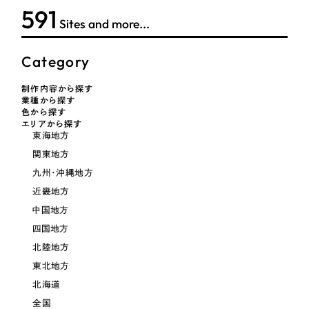
LP（ランディングページ）
（28件）
マーケティングDX支援
592
Sites and more...
キャンペーン・プロモーションサイト
（12件）
キャンペーン・プロモーション
Webサイト制作
ブランディング（ロゴ・印刷物）
（90件）
サイト
Category
その他
（1件）
コーポレートサイト制作
制作内容から探す
ブランディング（ロゴ・印刷物）
業種から探す
オプションサービス
採用サイト制作
色から探す
エリアから探す
お客様インタビュー
その他
東海地方
ECサイト制作
関東地方
業種
Outsourcing
ブランドサイト制作
九州・沖縄地方
近畿地方
?
よくある質問
アウトソーシング（代行支援）
中国地方
製造業
リープ・プロジェクト
四国地方
「反響強化」を目的としたマーケティング代行
北陸地方
リープ・プロジェクト
建設・建築
／
マーケティング代行
東北地方
リープ・リクルーティング
SEO対策によるアクセス獲得、反響獲得などの"Webマーケティング"から、
ライン領域のマーケティングまでまるっと代行
北海道
「採用強化」を目的とした採用業務代行
卸売・小売
全国