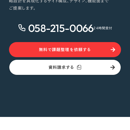
略設計を具現化するサイト構成、デザイン、機能面まで
ご提案します。
オレンジ・橙色
058-215-0066
イエロー・黄色
24時間受付
グリーン・緑色
無料で課題整理を依頼する
ブルー・青色
資料請求する
パープル・紫色
ピンク・桃色
カラフル・多色
その他