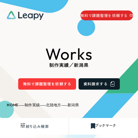
058-215-0066
無料で課題整理を依頼する
24時間受付
無料で課題整理を依頼する
Works
資料請求
する
資料請求する
制作実績／新潟県
無料で課題整理を依頼
する
Company
無料で課題整理を依頼する
資料請求する
会社情報
採用情報
HOME
制作実績
北陸地方
新潟県
Web Produce
お役立ち情報
ブックマーク
絞り込み検索
リーピーが選ばれる理由
会社概要