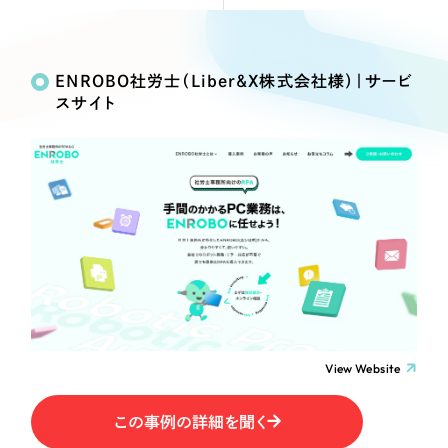
Webサイト制作
Works
絞り込み検
選ばれる理由
コーポレートサイト制作
Search
索
採用サイト制作
ENROBO社労士（Liber&X株式会社様）｜サービ
サービス
スサイト
ECサイト制作
制作内容
Service
ブランドサイト制作
サービス紹介
ブランディング支援
コーポレート・企業サイト
一過性の広告に頼らず、
「仕組み」と「ノウハウ」
制作実績
を残す資産型DX支援をご提供します
ブランドサイト・サービスサイト
すべて
（624件）
コーポレート・企業サイト
（278件）
求人・採用サイト
ブランドサイト・サービスサイト
（85件）
求人・採用サイト
ECサイト（オンラインショップ）
（61件）
View Website
ECサイト（オンラインショップ）
（43件）
ポータルサイト・メディアサイト
この事例の詳細を聞く
ポータルサイト・メディアサイト
（39件）