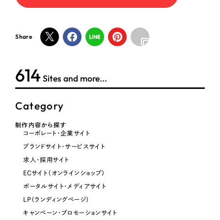
オレンジ・橙色
Share
イエロー・黄色
614
Sites and more...
グリーン・緑色
Category
ブルー・青色
制作内容から探す
コーポレート・企業サイト
パープル・紫色
ブランドサイト・サービスサイト
求人・採用サイト
ピンク・桃色
ECサイト（オンラインショップ）
ポータルサイト・メディアサイト
カラフル・多色
LP（ランディングページ）
キャンペーン・プロモーションサイト
その他