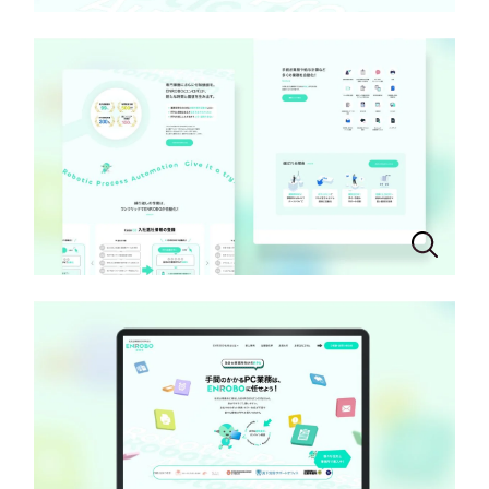
一部をご紹介します
教育
ブックマークしたサイト
インフラ関連
広告・メディア・放送
不動産
農林・水産
すべて
（624件）
コーポレート・企業サイト
（278件）
金融・保険業
ブランドサイト・サービスサイト
（85件）
その他サービス業
求人・採用サイト
（61件）
ECサイト（オンラインショップ）
（43件）
物流・運送