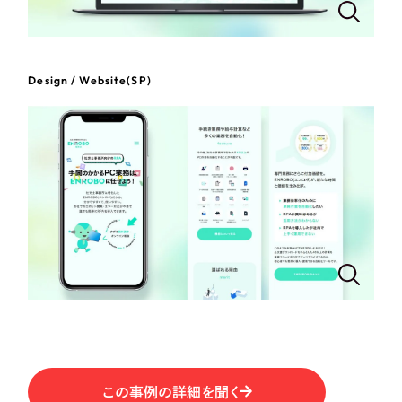
ポータルサイト・メディアサイト
（39件）
LP（ランディングページ）
（28件）
NPO・一般社団法人
キャンペーン・プロモーションサイト
（12件）
Design / Website(SP)
ブランディング（ロゴ・印刷物）
人材サービス
（90件）
その他
（1件）
その他
お客様インタビュー
色
ホワイト・白色
グレー・黒色
ベージュ・茶色
この事例の詳細を聞く
レッド・赤色