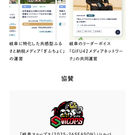
岐阜に特化した共感型ふる
岐阜のリーダーボイス
さと納税メディア「ぎふちょく」
「GIFU42メディアネットワー
の運営
ク」の共同運営
協賛
「岐阜スゥープス
（2025-26SEASON）」
シルバ