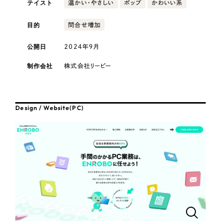
テイスト
採用DX支援
温かい・やさしい
ポップ
かわいい系
その他のサービス
医療・福祉
リープ・リクルーティング
目的
問合せ増加
／
採用業務代行
プライバシーポリシー
情報セキュリティ方針
求人票作成・面接など各種業務代行、採用の仕組み作り支援
公開日
2024年9月
AI倫理ポリシー
クッキーポリシー
サイトマップ
リープ・キャリア
コンサルティング・調査
／
人材紹介サービス
ウェブアクセシビリティ方針
完全成功報酬型のスカウト型ハイクラス人材紹介（岐阜・愛知）
制作会社
株式会社リーピー
観光・レジャー
カイゼンDX支援
人材紹介・派遣
Design / Website(PC)
Pace
／
クラウド型工数管理ツール
日報ツールで案件ごとの営業利益をリアルタイムに可視化
士業
制作実績
自治体・官公庁
Works
美容・エステ
制作実績
IT・インターネット
全国1,400社以上の支援実績の中から
実績の