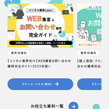
業界別資料
業界別資料
【コンサル業界向け】WEB集客＆問い合わせ
【個人医院・クリニッ
獲得完全ガイド＜2025年版＞
合わせ獲得完全ガイド
ダウンロードする（無料）
ダウンロード
お役立ち資料一覧