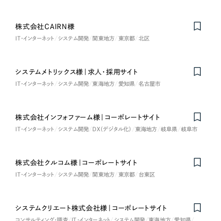
株式会社CAIRN様
IT・インターネット
システム開発
関東地方
東京都
北区
システムメトリックス様｜求人・採用サイト
IT・インターネット
システム開発
東海地方
愛知県
名古屋市
株式会社インフォファーム様｜コーポレートサイト
IT・インターネット
システム開発
DX（デジタル化）
東海地方
岐阜県
岐阜市
株式会社クルコム様｜コーポレートサイト
Nominee
IT・インターネット
システム開発
関東地方
東京都
台東区
システムクリエート株式会社様｜コーポレートサイト
コンサルティング・調査
IT・インターネット
システム開発
東海地方
愛知県