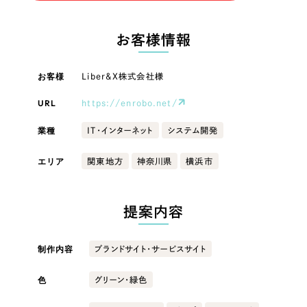
LP（ランディングページ）
（28件）
マーケティングDX支援
LP（ランディングページ）
キャンペーン・プロモーションサイト
（12件）
お客様情報
Webサイト制作
ブランディング（ロゴ・印刷物）
キャンペーン・プロモーション
（90件）
サイト
その他
（1件）
お客様
Liber&X株式会社様
コーポレートサイト制作
オプションサービス
URL
https://enrobo.net/
ブランディング（ロゴ・印刷物）
採用サイト制作
お客様インタビュー
業種
IT・インターネット
システム開発
ECサイト制作
その他
エリア
関東地方
神奈川県
横浜市
Outsourcing
ブランドサイト制作
業種
?
よくある質問
アウトソーシング（代行支援）
提案内容
リープ・プロジェクト
製造業
「反響強化」を目的としたマーケティング代行
リープ・プロジェクト
制作内容
ブランドサイト・サービスサイト
／
マーケティング代行
建設・建築
リープ・リクルーティング
SEO対策によるアクセス獲得、反響獲得などの"Webマーケティング"から、
ライン領域のマーケティングまでまるっと代行
色
グリーン・緑色
「採用強化」を目的とした採用業務代行
卸売・小売