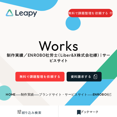
058-215-0066
無料で課題整理を依頼する
24時間受付
無料で課題整理を依頼する
Works
資料請求
する
資料請求する
制作実績／ENROBO社労士（Liber&X株式会社様）｜サー
無料で課題整理を依頼
する
ビスサイト
Company
無料で課題整理を依頼する
資料請求する
会社情報
採用情報
Web Produce
HOME
制作実績
ブランドサイト・サービスサイト
ENROBO社労士（L
お役立ち情報
リーピーが選ばれる理由
会社概要
ブックマーク
絞り込み検索