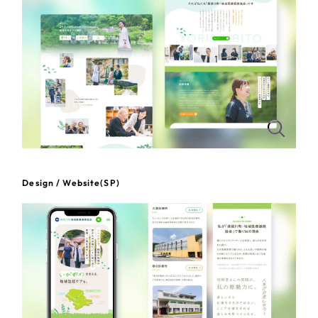
一部をご紹介します
教育
ブックマークしたサイト
インフラ関連
広告・メディア・放送
不動産
農林・水産
Design / Website(SP)
すべて
（624件）
金融・保険業
コーポレート・企業サイト
（278件）
ブランドサイト・サービスサイト
（85件）
その他サービス業
求人・採用サイト
（61件）
物流・運送
ECサイト（オンラインショップ）
（43件）