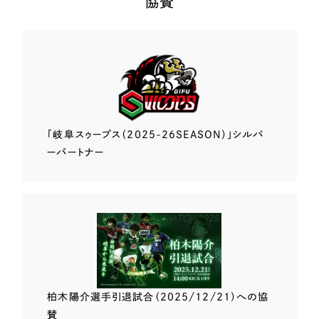
協賛
「岐阜スゥープス
（2025-26SEASON）」
シルバ
ーパートナー
柏木陽介選手
引退試合（2025/12/21）
への協
賛