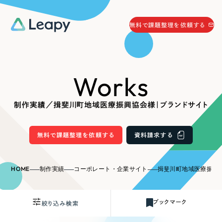
058-215-0066
無料で課題整理を依頼する
24時間受付
無料で課題整理を依頼する
Works
資料請求
する
資料請求する
制作実績／揖斐川町地域医療振興協会様｜ブランドサイト
無料で課題整理を依頼
する
Company
無料で課題整理を依頼する
資料請求する
会社情報
採用情報
HOME
制作実績
コーポレート・企業サイト
揖斐川町地域医療振興
Web Produce
お役立ち情報
ブックマーク
絞り込み検索
リーピーが選ばれる理由
会社概要