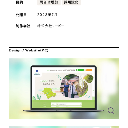
採用DX支援
目的
その他のサービス
問合せ増加
採用強化
医療・福祉
リープ・リクルーティング
公開日
2023年7月
／
採用業務代行
プライバシーポリシー
情報セキュリティ方針
求人票作成・面接など各種業務代行、採用の仕組み作り支援
コンサルティング・調査
制作会社
株式会社リーピー
AI倫理ポリシー
クッキーポリシー
サイトマップ
リープ・キャリア
／
人材紹介サービス
ウェブアクセシビリティ方針
完全成功報酬型のスカウト型ハイクラス人材紹介（岐阜・愛知）
観光・レジャー
Design / Website(PC)
カイゼンDX支援
人材紹介・派遣
Pace
／
クラウド型工数管理ツール
日報ツールで案件ごとの営業利益をリアルタイムに可視化
士業
自治体・官公庁
制作実績
Works
美容・エステ
制作実績
IT・インターネット
全国1,400社以上の支援実績の中から
実績の