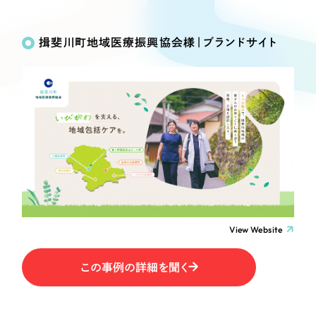
Works
絞り込み検
Webサイト制作
選ばれる理由
Search
索
コーポレートサイト制作
揖斐川町地域医療振興協会様｜ブランドサイト
採用サイト制作
サービス
制作内容
ECサイト制作
Service
ブランドサイト制作
コーポレート・企業サイト
サービス紹介
ブランディング支援
一過性の広告に頼らず、
「仕組み」と「ノウハウ」
制作実績
ブランドサイト・サービスサイト
を残す資産型DX支援をご提供します
すべて
（624件）
求人・採用サイト
コーポレート・企業サイト
（278件）
ブランドサイト・サービスサイト
（85件）
View Website
ECサイト（オンラインショップ）
求人・採用サイト
（61件）
この事例の詳細を聞く
ECサイト（オンラインショップ）
ポータルサイト・メディアサイト
（43件）
ポータルサイト・メディアサイト
（39件）
LP（ランディングページ）