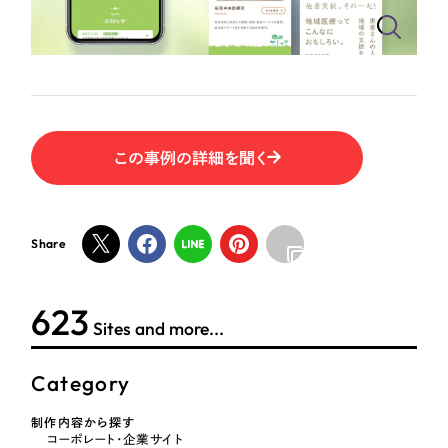
ポータルサイト・メディアサイト
（39件）
NPO・一般社団法人
LP（ランディングページ）
（28件）
キャンペーン・プロモーションサイト
（12件）
人材サービス
ブランディング（ロゴ・印刷物）
（90件）
その他
その他
（1件）
この事例の詳細を聞く
色
お客様インタビュー
Share
ホワイト・白色
624
グレー・黒色
Sites and more...
ベージュ・茶色
Category
レッド・赤色
制作内容から探す
コーポレート・企業サイト