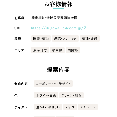
LP（ランディングページ）
（28件）
お客様情報
マーケティングDX支援
キャンペーン・プロモーションサイト
（12件）
キャンペーン・プロモーション
お客様
揖斐川町・地域医療振興協会様
Webサイト制作
ブランディング（ロゴ・印刷物）
（90件）
サイト
その他
（1件）
URL
https://ibigawa-jadecom.jp/
コーポレートサイト制作
ブランディング（ロゴ・印刷物）
オプションサービス
業種
医療・福祉
病院・クリニック
福祉・介護
採用サイト制作
お客様インタビュー
その他
エリア
東海地方
岐阜県
揖斐郡
ECサイト制作
業種
Outsourcing
ブランドサイト制作
提案内容
?
よくある質問
アウトソーシング（代行支援）
製造業
制作内容
コーポレート・企業サイト
リープ・プロジェクト
「反響強化」を目的としたマーケティング代行
リープ・プロジェクト
色
建設・建築
／
マーケティング代行
ホワイト・白色
グリーン・緑色
リープ・リクルーティング
SEO対策によるアクセス獲得、反響獲得などの"Webマーケティング"から、
ライン領域のマーケティングまでまるっと代行
テイスト
温かい・やさしい
ポップ
ナチュラル
「採用強化」を目的とした採用業務代行
卸売・小売