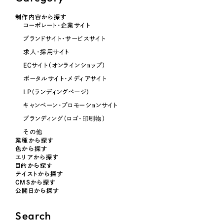
制作内容から探す
オレンジ・橙色
コーポレート・企業サイト
ブランドサイト・サービスサイト
イエロー・黄色
求人・採用サイト
ECサイト（オンラインショップ）
ポータルサイト・メディアサイト
グリーン・緑色
LP（ランディングページ）
キャンペーン・プロモーションサイト
ブルー・青色
ブランディング（ロゴ・印刷物）
その他
パープル・紫色
業種から探す
色から探す
エリアから探す
ピンク・桃色
目的から探す
テイストから探す
CMSから探す
カラフル・多色
公開日から探す
Search
その他