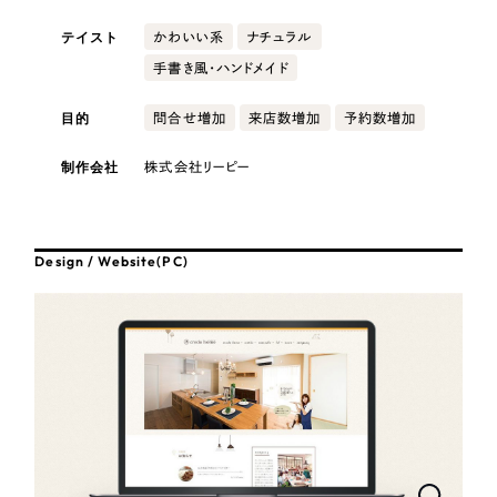
採用DX支援
その他のサービス
テイスト
かわいい系
ナチュラル
医療・福祉
リープ・リクルーティング
／
採用業務代行
手書き風・ハンドメイド
プライバシーポリシー
情報セキュリティ方針
求人票作成・面接など各種業務代行、採用の仕組み作り支援
AI倫理ポリシー
クッキーポリシー
サイトマップ
リープ・キャリア
コンサルティング・調査
目的
／
人材紹介サービス
問合せ増加
来店数増加
予約数増加
ウェブアクセシビリティ方針
完全成功報酬型のスカウト型ハイクラス人材紹介（岐阜・愛知）
制作会社
株式会社リーピー
観光・レジャー
カイゼンDX支援
人材紹介・派遣
Pace
／
クラウド型工数管理ツール
Design / Website(PC)
日報ツールで案件ごとの営業利益をリアルタイムに可視化
士業
制作実績
自治体・官公庁
Works
美容・エステ
制作実績
IT・インターネット
全国1,400社以上の支援実績の中から
実績の