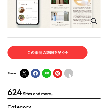
ポータルサイト・メディアサイト
（39件）
LP（ランディングページ）
（28件）
NPO・一般社団法人
キャンペーン・プロモーションサイト
（12件）
ブランディング（ロゴ・印刷物）
人材サービス
（90件）
その他
（1件）
その他
お客様インタビュー
色
この事例の詳細を聞く
ホワイト・白色
Share
グレー・黒色
624
Sites and more...
ベージュ・茶色
Category
レッド・赤色