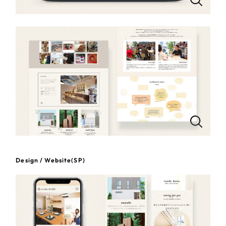
一部をご紹介します
教育
ブックマークしたサイト
インフラ関連
広告・メディア・放送
不動産
農林・水産
すべて
（624件）
Design / Website(SP)
コーポレート・企業サイト
（278件）
金融・保険業
ブランドサイト・サービスサイト
（85件）
その他サービス業
求人・採用サイト
（61件）
ECサイト（オンラインショップ）
（43件）
物流・運送