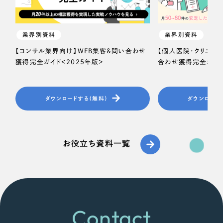
業界別資料
業界別資料
【コンサル業界向け】WEB集客＆問い合わせ
【個人医院・クリニッ
獲得完全ガイド＜2025年版＞
合わせ獲得完全ガイド
ダウンロードする（無料）
ダウンロード
お役立ち資料一覧
Contact