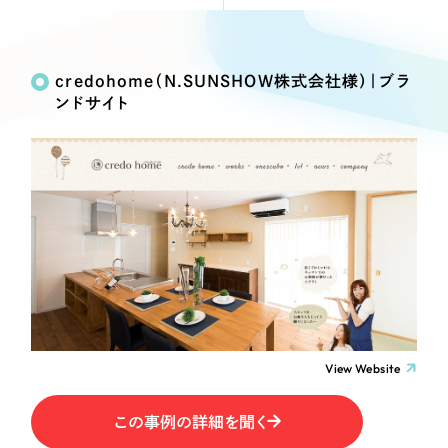
Webサイト制作
Works
絞り込み検
選ばれる理由
コーポレートサイト制作
Search
索
採用サイト制作
credohome（N.SUNSHOW株式会社様）｜ブラ
サービス
ンドサイト
ECサイト制作
制作内容
Service
ブランドサイト制作
サービス紹介
ブランディング支援
コーポレート・企業サイト
一過性の広告に頼らず、
「仕組み」と「ノウハウ」
制作実績
を残す資産型DX支援をご提供します
ブランドサイト・サービスサイト
すべて
（624件）
コーポレート・企業サイト
（278件）
求人・採用サイト
ブランドサイト・サービスサイト
（85件）
求人・採用サイト
ECサイト（オンラインショップ）
（61件）
View Website
ECサイト（オンラインショップ）
（43件）
ポータルサイト・メディアサイト
この事例の詳細を聞く
ポータルサイト・メディアサイト
（39件）