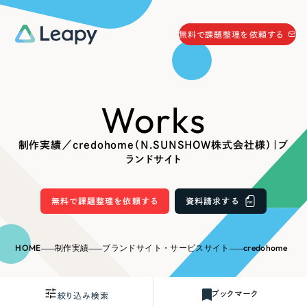
058-215-0066
無料で課題整理を依頼する
24時間受付
無料で課題整理を依頼する
Works
資料請求
する
資料請求する
制作実績／credohome（N.SUNSHOW株式会社様）｜ブ
無料で課題整理を依頼
する
ランドサイト
Company
無料で課題整理を依頼する
資料請求する
会社情報
採用情報
Web Produce
HOME
制作実績
ブランドサイト・サービスサイト
credohome（N.
お役立ち情報
リーピーが選ばれる理由
会社概要
ブックマーク
絞り込み検索