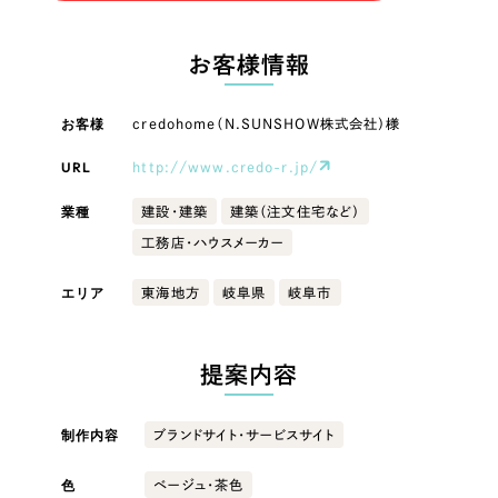
LP（ランディングページ）
（28件）
マーケティングDX支援
LP（ランディングページ）
キャンペーン・プロモーションサイト
（12件）
お客様情報
Webサイト制作
ブランディング（ロゴ・印刷物）
キャンペーン・プロモーション
（90件）
サイト
その他
（1件）
お客様
credohome（N.SUNSHOW株式会社）様
コーポレートサイト制作
オプションサービス
URL
http://www.credo-r.jp/
ブランディング（ロゴ・印刷物）
採用サイト制作
お客様インタビュー
業種
建設・建築
建築（注文住宅など）
ECサイト制作
その他
工務店・ハウスメーカー
Outsourcing
ブランドサイト制作
業種
エリア
東海地方
岐阜県
岐阜市
?
よくある質問
アウトソーシング（代行支援）
リープ・プロジェクト
製造業
提案内容
「反響強化」を目的としたマーケティング代行
リープ・プロジェクト
／
マーケティング代行
建設・建築
リープ・リクルーティング
SEO対策によるアクセス獲得、反響獲得などの"Webマーケティング"から、
制作内容
ブランドサイト・サービスサイト
ライン領域のマーケティングまでまるっと代行
「採用強化」を目的とした採用業務代行
色
ベージュ・茶色
卸売・小売