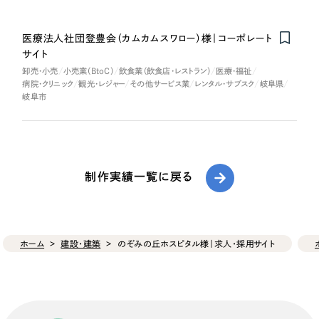
医療法人社団登豊会（カムカムスワロー）様｜コーポレート
サイト
卸売・小売
小売業（BtoC）
飲食業（飲食店・レストラン）
医療・福祉
病院・クリニック
観光・レジャー
その他サービス業
レンタル・サブスク
岐阜県
岐阜市
制作実績一覧に戻る
ホーム
建設・建築
のぞみの丘ホスピタル様｜求人・採用サイト