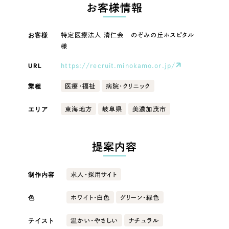
LP（ランディングページ）
（28件）
お客様情報
マーケティングDX支援
キャンペーン・プロモーションサイト
（12件）
キャンペーン・プロモーション
お客様
特定医療法人 清仁会 のぞみの丘ホスピタル
Webサイト制作
ブランディング（ロゴ・印刷物）
（90件）
サイト
様
その他
（1件）
コーポレートサイト制作
URL
https://recruit.minokamo.or.jp/
ブランディング（ロゴ・印刷物）
オプションサービス
採用サイト制作
業種
医療・福祉
病院・クリニック
お客様インタビュー
その他
ECサイト制作
エリア
東海地方
岐阜県
美濃加茂市
業種
Outsourcing
ブランドサイト制作
提案内容
?
よくある質問
アウトソーシング（代行支援）
製造業
リープ・プロジェクト
制作内容
求人・採用サイト
「反響強化」を目的としたマーケティング代行
リープ・プロジェクト
建設・建築
／
マーケティング代行
色
ホワイト・白色
グリーン・緑色
リープ・リクルーティング
SEO対策によるアクセス獲得、反響獲得などの"Webマーケティング"から、
ライン領域のマーケティングまでまるっと代行
「採用強化」を目的とした採用業務代行
卸売・小売
テイスト
温かい・やさしい
ナチュラル