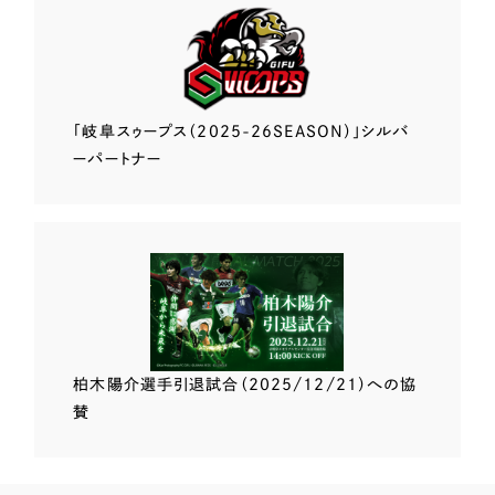
「岐阜スゥープス
（2025-26SEASON）」
シルバ
ーパートナー
柏木陽介選手
引退試合（2025/12/21）
への協
賛