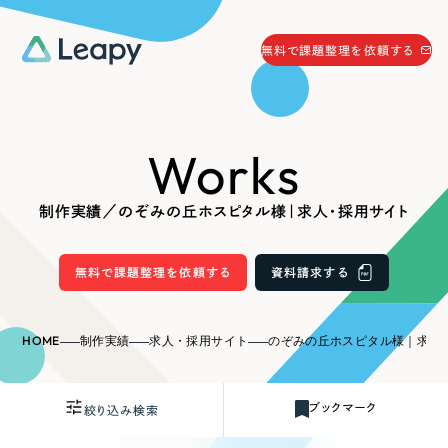
058-215-0066
無料で課題整理を依頼する
24時間受付
無料で課題整理を依頼する
Works
資料請求
する
資料請求する
制作実績／のぞみの丘ホスピタル様｜求人・採用サイト
無料で課題整理を依頼
する
Company
無料で課題整理を依頼する
資料請求する
会社情報
採用情報
HOME
制作実績
求人・採用サイト
のぞみの丘ホスピタル様｜求人
Web Produce
お役立ち情報
ブックマーク
絞り込み検索
リーピーが選ばれる理由
会社概要