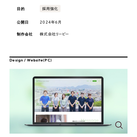
採用DX支援
その他のサービス
目的
医療・福祉
採用強化
リープ・リクルーティング
／
採用業務代行
公開日
2024年6月
プライバシーポリシー
情報セキュリティ方針
求人票作成・面接など各種業務代行、採用の仕組み作り支援
コンサルティング・調査
AI倫理ポリシー
クッキーポリシー
サイトマップ
リープ・キャリア
／
人材紹介サービス
制作会社
株式会社リーピー
ウェブアクセシビリティ方針
完全成功報酬型のスカウト型ハイクラス人材紹介（岐阜・愛知）
観光・レジャー
カイゼンDX支援
人材紹介・派遣
Design / Website(PC)
Pace
／
クラウド型工数管理ツール
日報ツールで案件ごとの営業利益をリアルタイムに可視化
士業
自治体・官公庁
制作実績
Works
美容・エステ
制作実績
IT・インターネット
全国1,400社以上の支援実績の中から
実績の