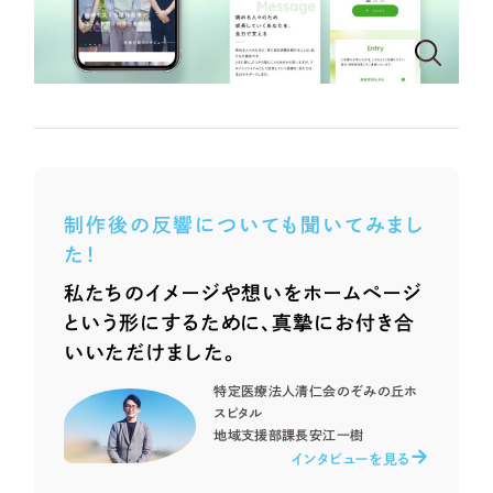
ポータルサイト・メディアサイト
（39件）
NPO・一般社団法人
LP（ランディングページ）
（28件）
キャンペーン・プロモーションサイト
（12件）
人材サービス
ブランディング（ロゴ・印刷物）
（90件）
その他
その他
（1件）
色
お客様インタビュー
制作後の反響についても聞いてみまし
た！
ホワイト・白色
私たちのイメージや想いをホームページ
という形にするために、真摯にお付き合
グレー・黒色
いいただけました。
特定医療法人清仁会のぞみの丘ホ
ベージュ・茶色
スピタル
地域支援部課長
安江一樹
インタビューを見る
レッド・赤色