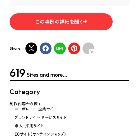
オレンジ・橙色
この事例の詳細を聞く
イエロー・黄色
グリーン・緑色
Share
ブルー・青色
621
Sites and more...
パープル・紫色
Category
ピンク・桃色
制作内容から探す
コーポレート・企業サイト
カラフル・多色
ブランドサイト・サービスサイト
求人・採用サイト
その他
ECサイト（オンラインショップ）