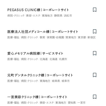
PEGASUS CLINIC様｜コーポレートサイト
病院・クリニック
美容・エステ
東海地方
静岡県
浜松市
医療法人社団メディコール様｜コーポレートサイト
Nominee
医療・福祉
病院・クリニック
教育
保育園・幼稚園
関東地方
東京都
新宿区
愛心メモリアル病院様｜サービスサイト
医療・福祉
病院・クリニック
北海道
北海道
札幌市
元町デンタルクリニック様｜コーポレートサイト
医療・福祉
病院・クリニック
東海地方
岐阜県
岐阜市
一宮美容クリニック様｜コーポレートサイト
医療・福祉
病院・クリニック
美容・エステ
東海地方
愛知県
一宮市