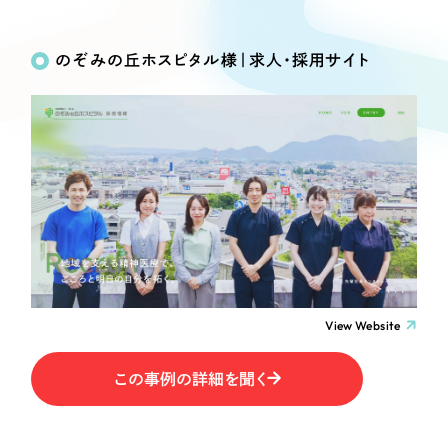
Works
絞り込み検
Webサイト制作
選ばれる理由
Search
索
コーポレートサイト制作
のぞみの丘ホスピタル様｜求人・採用サイト
採用サイト制作
サービス
制作内容
ECサイト制作
Service
ブランドサイト制作
コーポレート・企業サイト
サービス紹介
ブランディング支援
一過性の広告に頼らず、
「仕組み」と「ノウハウ」
制作実績
ブランドサイト・サービスサイト
を残す資産型DX支援をご提供します
すべて
（624件）
求人・採用サイト
コーポレート・企業サイト
（278件）
ブランドサイト・サービスサイト
（85件）
View Website
ECサイト（オンラインショップ）
求人・採用サイト
（61件）
この事例の詳細を聞く
ECサイト（オンラインショップ）
ポータルサイト・メディアサイト
（43件）
ポータルサイト・メディアサイト
（39件）
LP（ランディングページ）