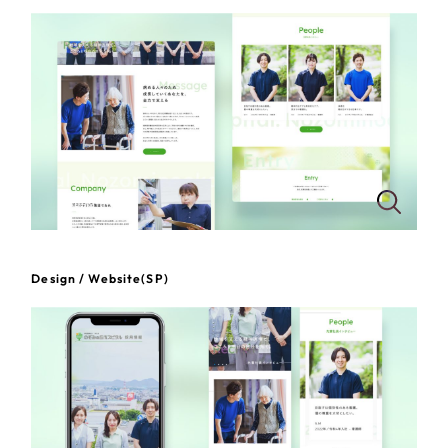
一部をご紹介します
教育
ブックマークしたサイト
インフラ関連
広告・メディア・放送
不動産
農林・水産
Design / Website(SP)
すべて
（624件）
金融・保険業
コーポレート・企業サイト
（278件）
ブランドサイト・サービスサイト
（85件）
その他サービス業
求人・採用サイト
（61件）
物流・運送
ECサイト（オンラインショップ）
（43件）