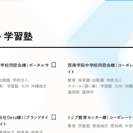
込み検索
ブランディング（ロゴ・印刷物）
ブランディング支援
・プロジェクト
広報ブログ
（90件）
／
マーケティング代行
リーピーの取り組みに関するお知らせ・イベントの様子を
策によるアクセス獲得、反響獲得などの"Webマーケティン
その他
（1件）
オプションサービス
代表ブログ
などのオフライン領域のマーケティングまでまるっと代行
代表川口が経営・Web戦略・地方創生に関する情報を発
> 学習塾
お客様インタビュー
メールマガジンアーカイブ
過去に配信したメールマガジンのアーカイブ
制作実績
イト・サービスサイト
求人・採用サイト
E
学校同窓会様｜ポータルサ
西南学院中学校同窓会様｜コーポレ
すべて
（624件）
イト
コーポレート・企業サイト
（278件
幼稚園
学校法人
教育
保育園・幼稚園
学校法人
ディングページ）
キャンペーン・プロモーション
ブ
ブランドサイト・サービスサイト
（
事）
学習塾
九州・沖縄地方
スクール（習い事）
学習塾
九州・沖縄
サイト
市
福岡県
福岡市
求人・採用サイト
（61件）
ECサイト（オンラインショップ）
（
ポータルサイト・メディアサイト
（
社Deto様）｜ブランドサイ
トップ教育センター様｜コーポレート
LP（ランディングページ）
イト
（28件）
教育
学習塾
東海地方
愛知県
半田
東海地方
岐阜県
岐阜市