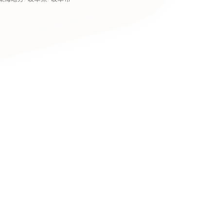
キャンペーン・プロモーションサイ
ブランディング（ロゴ・印刷物）
（
その他
（1件）
卸売・小売
医
Outsourcin
ャー
人材紹介・派遣
アウトソーシング（代行支援
テ
IT・インターネット
リープ・プロジェクト
「反響強化」を目的としたマー
ィア・放送
不動産
農
リープ・リクルーティング
「採用強化」を目的とした採用
ービス業
物流・運送
N
その他のサービス