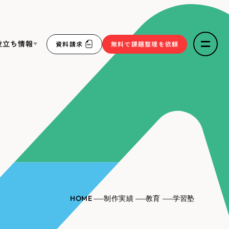
役立ち情報
資料請求
無料で課題整理を依頼
ce
リープ・リクルーティング
／
採用業務代行
求人票作成・面接など各種業務代行、採用の仕組み作り支
３点セット
援
リープ・キャリア
／
人材紹介サービス
sへの取り組み
完全成功報酬型のスカウト型ハイクラス人材紹介（岐阜・愛
知）
報
HOME
制作実績
教育
学習塾
2件）