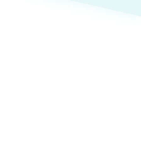
ト
（12件）
90件）
療・福祉
g
士業
）
教育
ケティング代行
林・水産
業務代行
PO・一般社団法人