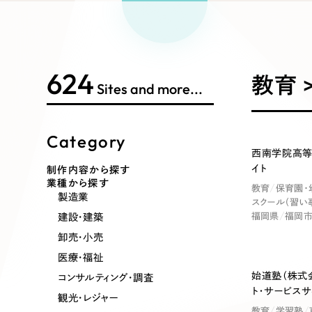
Works Search
絞り
リープ
SEO対
グ"から、
広報支援
624
制作内容
教育 
Sites and more...
Category
コーポレート・企業サイト
ブランドサ
西南学院高等
イト
制作内容から探す
業種から探す
教育
保育園・
ポータルサイト・メディアサイト
LP（ラン
製造業
スクール（習い
建設・建築
福岡県
福岡
卸売・小売
医療・福祉
その他
始道塾（株式会
コンサルティング・調査
ト・サービスサ
観光・レジャー
教育
学習塾