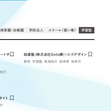
Pace
／
クラウド型工数管理ツール
日報ツールで案件ごとの営業利益をリアルタイムに可視化
発信
信
保育園・幼稚園
学校法人
スクール（習い事）
学習塾
Cサイト（オンラインショップ）
ートサ
始道塾（株式会社Deto様）｜ロゴデザイン
教育
学習塾
東海地方
岐阜県
岐阜市
）
ランディング（ロゴ・印刷物）
85件）
地方
43件）
39件）
サイト
市