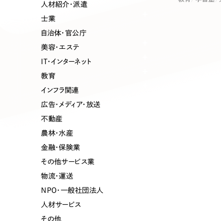
業種
人材紹介・派遣
士業
自治体・官公庁
美容・エステ
製造業
建設・建築
IT・インターネット
教育
コンサルティング・調査
観光・レジ
インフラ関連
広告・メディア・放送
不動産
自治体・官公庁
美容・エス
農林・水産
金融・保険業
インフラ関連
広告・メデ
その他サービス業
物流・運送
金融・保険業
その他サ
NPO・一般社団法人
人材サービス
その他
人材サービス
その他