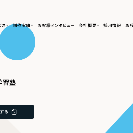
ビス
制作実績
お客様インタビュー
会社概要
採用情報
お
Web Produ
すべて
（624件）
コーポレート・企業サイト
（278件）
リーピーがわかる資料３点セット
bサイト制作
ブランドサイト・サービスサイト
リーピーが選ばれる理由
（85件）
リーピーのWebサイト制作・会社概要・サービスがわかる
会社概要
学習塾
の中か
ご紹介し
求人・採用サイト
お役立ち資料
（61件）
Webサイト制作
ポレートサイト制作
採用サイト制作
代表挨拶
SDG
すぐに使える資料をダウンロード
ECサイト（オンラインショップ）
（43件）
コーポレートサイト制作
サイト制作
ブランドサイト制作
ポータルサイト・メディアサイト
メディア掲載・取材依頼
新着情
（39件）
する
採用サイト制作
LP（ランディングページ）
（28件）
よくある質問
ト
ECサイト制作
リーピーブログ
採用情報
キャンペーン・プロモーションサイト
（1
ブランドサイト制作
Webデザイン・Webマーケティングに関する情報を発信