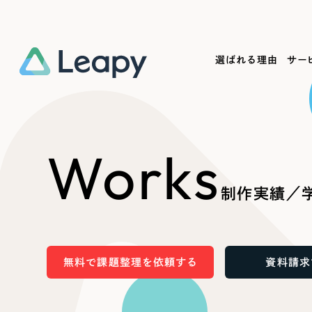
選ばれる理由
サー
Service
Works
Company
Useful
Works
サービス紹介
制作実績
会社概要
お役立ち情報
We
制作実績／
一過性の広告に頼らず、
全国1,400社以上の支援実績
可能性をひらくデザインで
リーピーによるお役立ち情報を
コー
「仕組み」と「ノウハウ」を残す資産型DX
ら
しあわせな毎日をつくる
ます
支援をご提供します
実績の一部をご紹介します
EC
無料で課題整理を依頼する
資料請求
?
ブックマークしたサイ