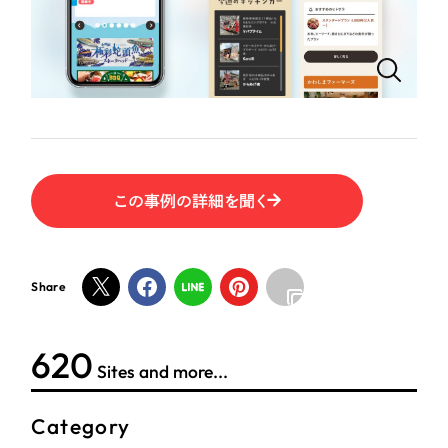
ポータルサイト・メディアサイト
（39件）
LP（ランディングページ）
（28件）
NPO・一般社団法人
キャンペーン・プロモーションサイト
（12件）
ブランディング（ロゴ・印刷物）
人材サービス
（90件）
その他
（1件）
その他
この事例の詳細を聞く
お客様インタビュー
色
ホワイト・白色
Share
グレー・黒色
624
Sites and more...
ベージュ・茶色
Category
レッド・赤色