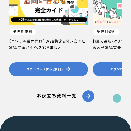
業界別資料
業界別資料
【コンサル業界向け】WEB集客＆問い合わせ
【個人医院・クリニッ
獲得完全ガイド＜2025年版＞
合わせ獲得完全ガイド
ダウンロードする（無料）
ダウンロード
お役立ち資料一覧