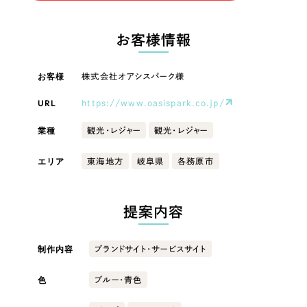
LP（ランディングページ）
（28件）
マーケティングDX支援
LP（ランディングページ）
キャンペーン・プロモーションサイト
（12件）
お客様情報
Webサイト制作
ブランディング（ロゴ・印刷物）
キャンペーン・プロモーション
（90件）
サイト
その他
（1件）
お客様
株式会社オアシスパーク様
コーポレートサイト制作
オプションサービス
URL
https://www.oasispark.co.jp/
ブランディング（ロゴ・印刷物）
採用サイト制作
お客様インタビュー
業種
観光・レジャー
観光・レジャー
ECサイト制作
その他
エリア
東海地方
岐阜県
各務原市
Outsourcing
ブランドサイト制作
業種
?
よくある質問
アウトソーシング（代行支援）
提案内容
リープ・プロジェクト
製造業
「反響強化」を目的としたマーケティング代行
リープ・プロジェクト
制作内容
ブランドサイト・サービスサイト
／
マーケティング代行
建設・建築
リープ・リクルーティング
SEO対策によるアクセス獲得、反響獲得などの"Webマーケティング"から、
ライン領域のマーケティングまでまるっと代行
色
ブルー・青色
「採用強化」を目的とした採用業務代行
卸売・小売