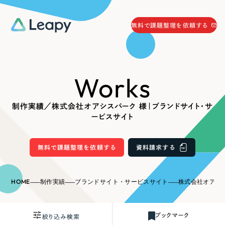
058-215-0066
無料で課題整理を依頼する
24時間受付
無料で課題整理を依頼する
Works
資料請求
する
資料請求する
制作実績／株式会社オアシスパーク 様｜ブランドサイト・サ
無料で課題整理を依頼
する
ービスサイト
Company
無料で課題整理を依頼する
資料請求する
会社情報
採用情報
Web Produce
HOME
制作実績
ブランドサイト・サービスサイト
株式会社オアシスパー
お役立ち情報
リーピーが選ばれる理由
会社概要
ブックマーク
絞り込み検索