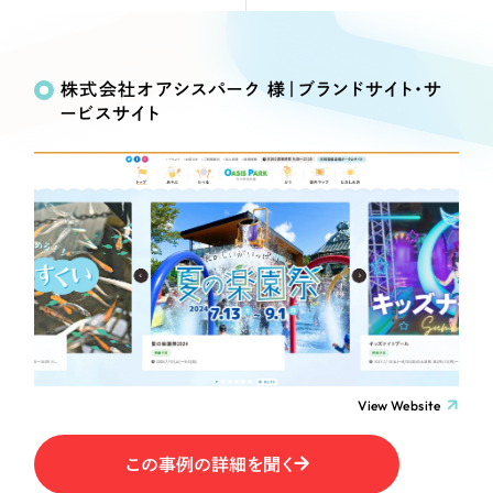
Webサイト制作
Works
絞り込み検
選ばれる理由
コーポレートサイト制作
Search
索
採用サイト制作
株式会社オアシスパーク 様｜ブランドサイト・サ
サービス
ービスサイト
ECサイト制作
制作内容
Service
ブランドサイト制作
サービス紹介
ブランディング支援
コーポレート・企業サイト
一過性の広告に頼らず、
「仕組み」と「ノウハウ」
制作実績
を残す資産型DX支援をご提供します
ブランドサイト・サービスサイト
すべて
（624件）
コーポレート・企業サイト
（278件）
求人・採用サイト
ブランドサイト・サービスサイト
（85件）
求人・採用サイト
ECサイト（オンラインショップ）
（61件）
View Website
ECサイト（オンラインショップ）
（43件）
ポータルサイト・メディアサイト
この事例の詳細を聞く
ポータルサイト・メディアサイト
（39件）