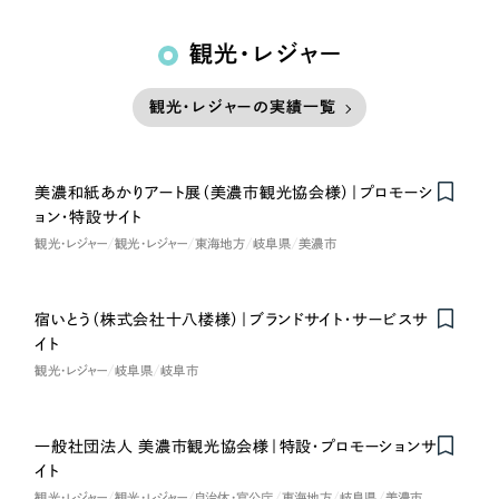
観光・レジャー
観光・レジャーの実績一覧
美濃和紙あかりアート展（美濃市観光協会様）｜プロモーシ
ョン・特設サイト
観光・レジャー
観光・レジャー
東海地方
岐阜県
美濃市
宿いとう（株式会社十八楼様）｜ブランドサイト・サービスサ
Nominee
イト
観光・レジャー
岐阜県
岐阜市
一般社団法人 美濃市観光協会様｜特設・プロモーションサ
イト
観光・レジャー
観光・レジャー
自治体・官公庁
東海地方
岐阜県
美濃市