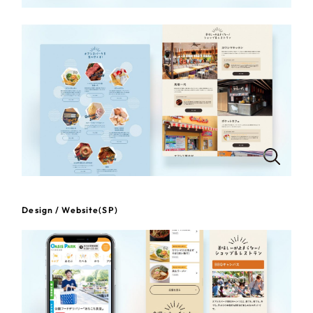
一部をご紹介します
教育
ブックマークしたサイト
インフラ関連
広告・メディア・放送
不動産
農林・水産
すべて
（624件）
Design / Website(SP)
コーポレート・企業サイト
（278件）
金融・保険業
ブランドサイト・サービスサイト
（85件）
その他サービス業
求人・採用サイト
（61件）
ECサイト（オンラインショップ）
（43件）
物流・運送