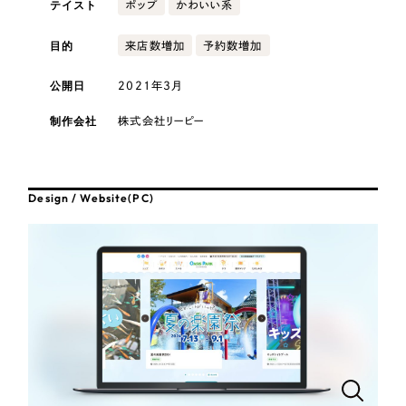
テイスト
採用DX支援
ポップ
かわいい系
その他のサービス
医療・福祉
リープ・リクルーティング
目的
来店数増加
予約数増加
／
採用業務代行
プライバシーポリシー
情報セキュリティ方針
求人票作成・面接など各種業務代行、採用の仕組み作り支援
公開日
2021年3月
AI倫理ポリシー
クッキーポリシー
サイトマップ
リープ・キャリア
コンサルティング・調査
／
人材紹介サービス
ウェブアクセシビリティ方針
完全成功報酬型のスカウト型ハイクラス人材紹介（岐阜・愛知）
制作会社
株式会社リーピー
観光・レジャー
カイゼンDX支援
人材紹介・派遣
Design / Website(PC)
Pace
／
クラウド型工数管理ツール
日報ツールで案件ごとの営業利益をリアルタイムに可視化
士業
制作実績
自治体・官公庁
Works
美容・エステ
制作実績
IT・インターネット
全国1,400社以上の支援実績の中から
実績の