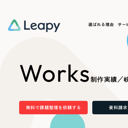
選ばれる理由
サー
Service
Works
Company
Useful
Works
サービス紹介
制作実績
会社概要
お役立ち情報
We
制作実績／
一過性の広告に頼らず、
全国1,400社以上の支援実績
可能性をひらくデザインで
リーピーによるお役立ち情報を
コー
「仕組み」と「ノウハウ」を残す資産型DX
ら
しあわせな毎日をつくる
ます
支援をご提供します
実績の一部をご紹介します
EC
無料で課題整理を依頼する
資料請求
?
ブックマークしたサイ