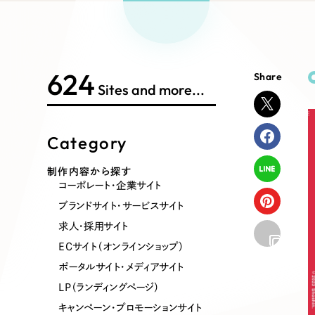
Works Search
絞り
リープ
SEO対
グ"から、
広報支援
624
Share
制作内容
Sites and more...
Category
コーポレート・企業サイト
ブランドサ
制作内容から探す
コーポレート・企業サイト
ポータルサイト・メディアサイト
LP（ラン
ブランドサイト・サービスサイト
求人・採用サイト
ECサイト（オンラインショップ）
その他
ポータルサイト・メディアサイト
LP（ランディングページ）
キャンペーン・プロモーションサイト