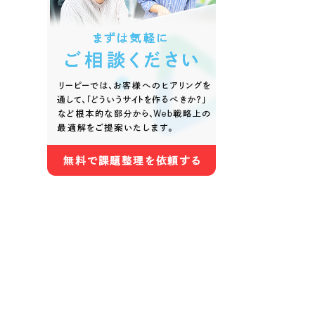
色
ホワイト・白色
グレー
オレンジ・橙色
イエロ
パープル・紫色
ピンク
さらに条件を追加する