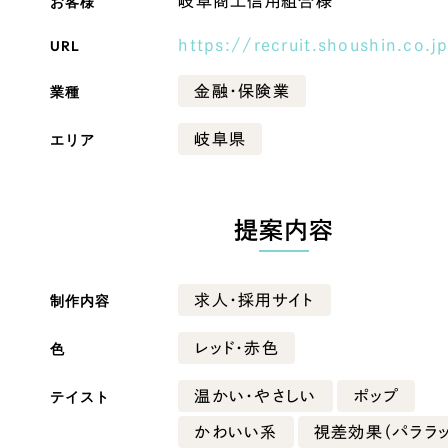
お客様
岐阜商工信用組合様
Company
URL
https://recruit.shoushin.co.j
業種
金融・保険業
会社情報
エリア
岐阜県
会社概要
・黒色
ベージュ・茶色
代表挨拶
提案内容
SDGsに向けた取り組み
ー・黄色
グリーン・緑色
メディア掲載と取材依頼
新着情報
制作内容
求人・採用サイト
・桃色
カラフル・多色
採用情報
色
レッド・赤色
ブログ
テイスト
温かい・やさしい
ポップ
リーピーブログ
かわいい系
視差効果（パララッ
代表ブログ