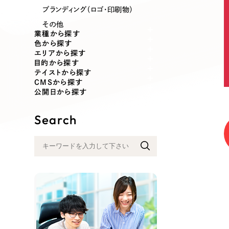
業種
ブランディング（ロゴ・印刷物）
その他
業種から探す
色から探す
エリアから探す
製造業
建設・建築
目的から探す
テイストから探す
CMSから探す
コンサルティング・調査
観光・レジ
公開日から探す
Search
自治体・官公庁
美容・エス
インフラ関連
広告・メデ
金融・保険業
その他サ
人材サービス
その他