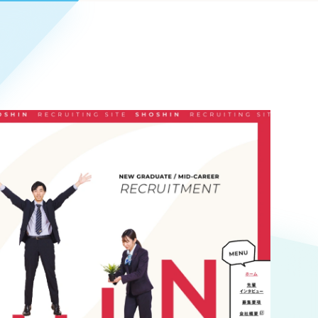
Pace
／
クラウド型工数管理ツール
日報ツールで案件ごとの営業利益をリアルタイムに可視化
発信
信
Cサイト（オンラインショップ）
）
ランディング（ロゴ・印刷物）
85件）
43件）
39件）