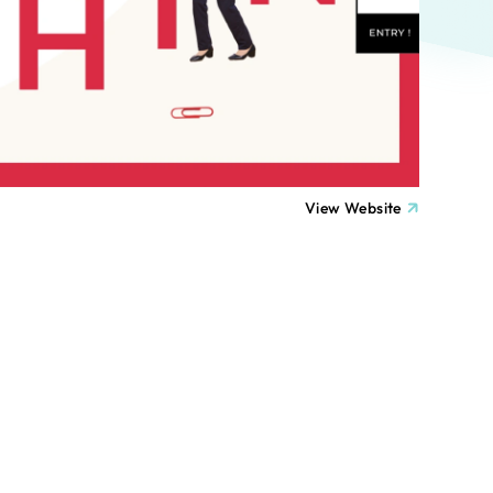
ト
（12件）
90件）
療・福祉
g
士業
View Website
）
教育
ケティング代行
林・水産
業務代行
PO・一般社団法人