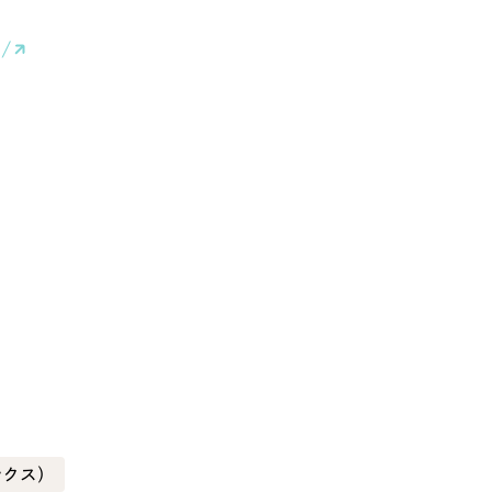
p/
レッド・赤色
ブルー・青色
その他
クス）