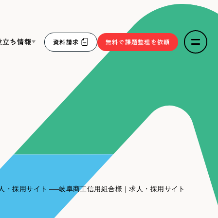
役立ち情報
資料請求
無料で課題整理を依頼
ce
リープ・リクルーティング
／
採用業務代行
求人票作成・面接など各種業務代行、採用の仕組み作り支
３点セット
援
リープ・キャリア
／
人材紹介サービス
sへの取り組み
完全成功報酬型のスカウト型ハイクラス人材紹介（岐阜・愛
知）
報
人・採用サイト
岐阜商工信用組合様｜求人・採用サイト
2件）