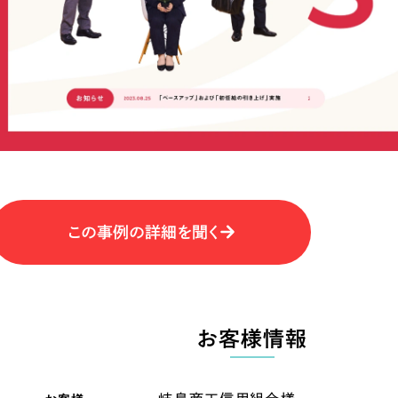
キャンペーン・プロモーションサイ
ブランディング（ロゴ・印刷物）
（
その他
（1件）
卸売・小売
医
Outsourcin
ャー
人材紹介・派遣
アウトソーシング（代行支援
テ
IT・インターネット
この事例の詳細を聞く
リープ・プロジェクト
「反響強化」を目的としたマー
ィア・放送
不動産
農
リープ・リクルーティング
「採用強化」を目的とした採用
お客様情報
ービス業
物流・運送
N
その他のサービス