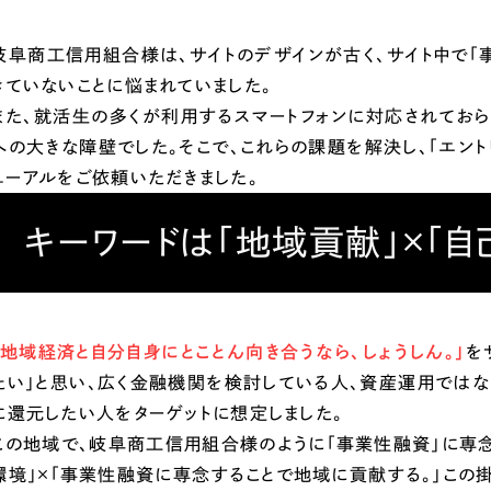
66
岐阜商工信用組合様は、サイトのデザインが古く、サイト中で
きていないことに悩まれていました。
また、就活生の多くが利用するスマートフォンに対応されておら
への大きな障壁でした。そこで、これらの課題を解決し、「エント
ューアルをご依頼いただきました。
キーワードは「地域貢献」×「自
「地域経済と自分自身にとことん向き合うなら、しょうしん。」
を
たい」と思い、広く金融機関を検討している人、資産運用では
に還元したい人をターゲットに想定しました。
この地域で、岐阜商工信用組合様のように「事業性融資」に専念
環境」×「事業性融資に専念することで地域に貢献する。」この