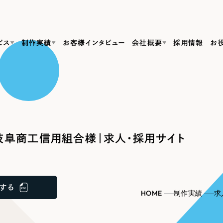
ビス
制作実績
お客様インタビュー
会社概要
採用情報
お
Web Produ
すべて
（624件）
コーポレート・企業サイト
（278件）
リーピーがわかる資料３点セット
bサイト制作
ブランドサイト・サービスサイト
リーピーが選ばれる理由
（85件）
リーピーのWebサイト制作・会社概要・サービスがわかる
会社概要
岐阜商工信用組合様｜求人・採用サイト
の中か
ご紹介し
求人・採用サイト
お役立ち資料
（61件）
Webサイト制作
ポレートサイト制作
採用サイト制作
代表挨拶
SDG
すぐに使える資料をダウンロード
ECサイト（オンラインショップ）
（43件）
コーポレートサイト制作
サイト制作
ブランドサイト制作
ポータルサイト・メディアサイト
メディア掲載・取材依頼
新着情
（39件）
する
採用サイト制作
HOME
制作実績
求
LP（ランディングページ）
（28件）
よくある質問
ト
ECサイト制作
リーピーブログ
採用情報
キャンペーン・プロモーションサイト
（1
ブランドサイト制作
Webデザイン・Webマーケティングに関する情報を発信