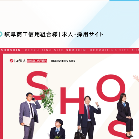
込み検索
ブランディング（ロゴ・印刷物）
ブランディング支援
・プロジェクト
広報ブログ
（90件）
／
マーケティング代行
リーピーの取り組みに関するお知らせ・イベントの様子を
策によるアクセス獲得、反響獲得などの"Webマーケティン
その他
（1件）
オプションサービス
代表ブログ
などのオフライン領域のマーケティングまでまるっと代行
岐阜商工信用組合様｜求人・採用サイト
代表川口が経営・Web戦略・地方創生に関する情報を発
お客様インタビュー
メールマガジンアーカイブ
過去に配信したメールマガジンのアーカイブ
制作実績
イト・サービスサイト
求人・採用サイト
E
すべて
（624件）
コーポレート・企業サイト
（278件
ディングページ）
キャンペーン・プロモーション
ブ
ブランドサイト・サービスサイト
（
サイト
求人・採用サイト
（61件）
ECサイト（オンラインショップ）
（
ポータルサイト・メディアサイト
（
LP（ランディングページ）
（28件）