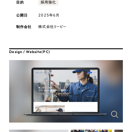
採用DX支援
目的
その他のサービス
採用強化
医療・福祉
リープ・リクルーティング
公開日
2025年6月
／
採用業務代行
プライバシーポリシー
情報セキュリティ方針
求人票作成・面接など各種業務代行、採用の仕組み作り支援
コンサルティング・調査
制作会社
株式会社リーピー
AI倫理ポリシー
クッキーポリシー
サイトマップ
リープ・キャリア
／
人材紹介サービス
ウェブアクセシビリティ方針
完全成功報酬型のスカウト型ハイクラス人材紹介（岐阜・愛知）
観光・レジャー
Design / Website(PC)
カイゼンDX支援
人材紹介・派遣
Pace
／
クラウド型工数管理ツール
日報ツールで案件ごとの営業利益をリアルタイムに可視化
士業
自治体・官公庁
制作実績
Works
美容・エステ
制作実績
IT・インターネット
全国1,400社以上の支援実績の中から
実績の