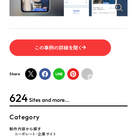
ポータルサイト・メディアサイト
（39件）
NPO・一般社団法人
LP（ランディングページ）
（28件）
キャンペーン・プロモーションサイト
（12件）
人材サービス
ブランディング（ロゴ・印刷物）
（90件）
その他
その他
（1件）
この事例の詳細を聞く
色
お客様インタビュー
Share
ホワイト・白色
624
グレー・黒色
Sites and more...
ベージュ・茶色
Category
レッド・赤色
制作内容から探す
コーポレート・企業サイト