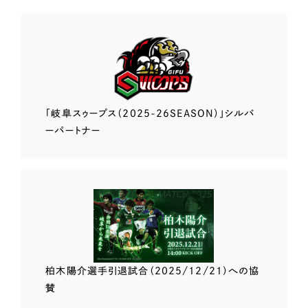
「岐阜スゥープス
（2025-26SEASON）」
シルバ
ーパートナー
柏木陽介選手
引退試合（2025/12/21）
への協
賛