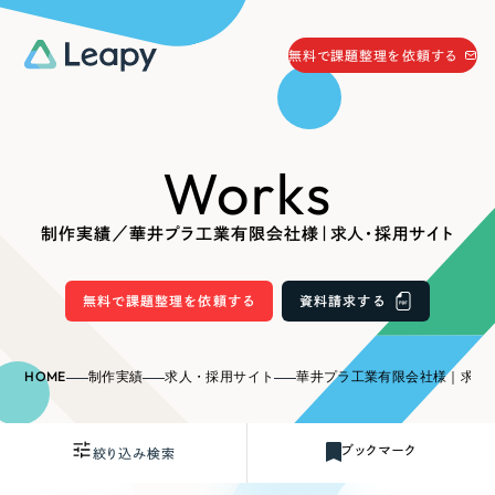
058-215-0066
無料で課題整理を依頼する
24時間受付
無料で課題整理を依頼する
Works
資料請求
する
資料請求する
制作実績／華井プラ工業有限会社様｜求人・採用サイト
無料で課題整理を依頼
する
Company
無料で課題整理を依頼する
資料請求する
会社情報
採用情報
HOME
制作実績
求人・採用サイト
華井プラ工業有限会社様｜求人
Web Produce
お役立ち情報
ブックマーク
絞り込み検索
リーピーが選ばれる理由
会社概要