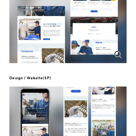
一部をご紹介します
教育
ブックマークしたサイト
インフラ関連
広告・メディア・放送
不動産
農林・水産
Design / Website(SP)
すべて
（624件）
金融・保険業
コーポレート・企業サイト
（278件）
ブランドサイト・サービスサイト
（85件）
その他サービス業
求人・採用サイト
（61件）
物流・運送
ECサイト（オンラインショップ）
（43件）