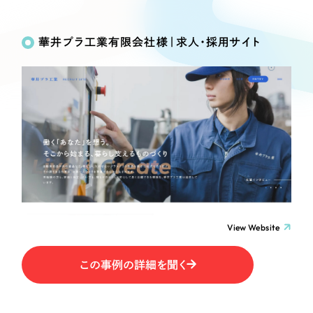
Works
絞り込み検
Webサイト制作
選ばれる理由
Search
索
コーポレートサイト制作
華井プラ工業有限会社様｜求人・採用サイト
採用サイト制作
サービス
制作内容
ECサイト制作
Service
ブランドサイト制作
コーポレート・企業サイト
サービス紹介
ブランディング支援
一過性の広告に頼らず、
「仕組み」と「ノウハウ」
制作実績
ブランドサイト・サービスサイト
を残す資産型DX支援をご提供します
すべて
（624件）
求人・採用サイト
コーポレート・企業サイト
（278件）
ブランドサイト・サービスサイト
（85件）
View Website
ECサイト（オンラインショップ）
求人・採用サイト
（61件）
この事例の詳細を聞く
ECサイト（オンラインショップ）
ポータルサイト・メディアサイト
（43件）
ポータルサイト・メディアサイト
（39件）
LP（ランディングページ）