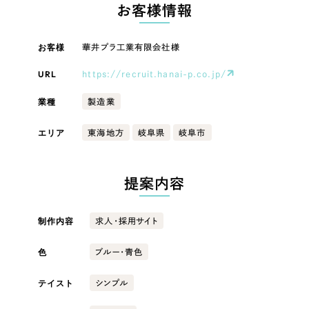
LP（ランディングページ）
（28件）
お客様情報
マーケティングDX支援
キャンペーン・プロモーションサイト
（12件）
キャンペーン・プロモーション
お客様
華井プラ工業有限会社様
Webサイト制作
ブランディング（ロゴ・印刷物）
（90件）
サイト
その他
（1件）
URL
https://recruit.hanai-p.co.jp/
コーポレートサイト制作
ブランディング（ロゴ・印刷物）
オプションサービス
業種
製造業
採用サイト制作
お客様インタビュー
その他
エリア
東海地方
岐阜県
岐阜市
ECサイト制作
業種
Outsourcing
ブランドサイト制作
提案内容
?
よくある質問
アウトソーシング（代行支援）
製造業
制作内容
求人・採用サイト
リープ・プロジェクト
「反響強化」を目的としたマーケティング代行
リープ・プロジェクト
色
建設・建築
／
マーケティング代行
ブルー・青色
リープ・リクルーティング
SEO対策によるアクセス獲得、反響獲得などの"Webマーケティング"から、
ライン領域のマーケティングまでまるっと代行
テイスト
シンプル
「採用強化」を目的とした採用業務代行
卸売・小売