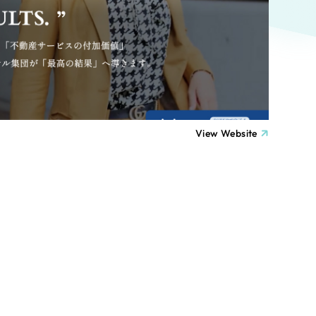
ト
（12件）
90件）
療・福祉
g
士業
View Website
）
教育
ケティング代行
林・水産
業務代行
PO・一般社団法人