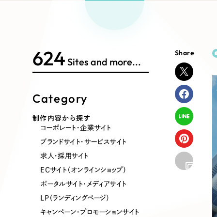
Works Search
絞り
リープ
SEO対
グ"から、
広報支援
624
Share
制作内容
Sites and more...
Category
コーポレート・企業サイト
ブランドサ
制作内容から探す
コーポレート・企業サイト
ポータルサイト・メディアサイト
LP（ラン
ブランドサイト・サービスサイト
求人・採用サイト
ECサイト（オンラインショップ）
その他
ポータルサイト・メディアサイト
LP（ランディングページ）
キャンペーン・プロモーションサイト