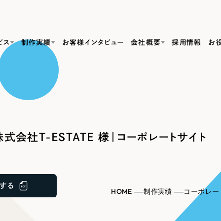
ビス
制作実績
お客様インタビュー
会社概要
採用情報
お
Web Produ
すべて
（624件）
コーポレート・企業サイト
（278件）
リーピーがわかる資料３点セット
bサイト制作
ブランドサイト・サービスサイト
リーピーが選ばれる理由
（85件）
リーピーのWebサイト制作・会社概要・サービスがわかる
会社概要
式会社T-ESTATE 様｜コーポレートサイト
の中か
ご紹介し
求人・採用サイト
お役立ち資料
（61件）
Webサイト制作
ポレートサイト制作
採用サイト制作
代表挨拶
SDG
すぐに使える資料をダウンロード
ECサイト（オンラインショップ）
（43件）
コーポレートサイト制作
サイト制作
ブランドサイト制作
ポータルサイト・メディアサイト
メディア掲載・取材依頼
新着情
（39件）
する
採用サイト制作
HOME
制作実績
コーポレー
LP（ランディングページ）
（28件）
よくある質問
ト
ECサイト制作
リーピーブログ
採用情報
キャンペーン・プロモーションサイト
（1
ブランドサイト制作
Webデザイン・Webマーケティングに関する情報を発信