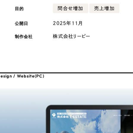
目的
問合せ増加
売上増加
広報ブログ
メルマガアーカイブ
公開日
2025年11月
制作会社
株式会社リーピー
プライバシーポリシー
情報セキュ
クッキーポリシー
サイトマップ
esign / Website(PC)
客様も歓迎。
セプトの策定からお任
化するサイト構成、デザ