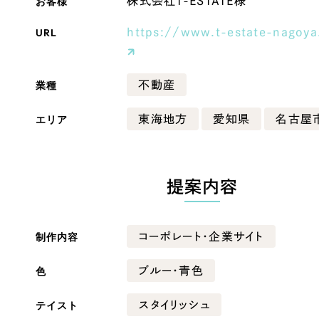
お客様
株式会社T-ESTATE様
Company
URL
https://www.t-estate-nagoya
業種
不動産
会社情報
会社概要
エリア
東海地方
愛知県
名古屋
・黒色
ベージュ・茶色
代表挨拶
SDGsに向けた取り組み
ー・黄色
グリーン・緑色
提案内容
メディア掲載と取材依頼
新着情報
・桃色
カラフル・多色
採用情報
制作内容
コーポレート・企業サイト
ブログ
色
ブルー・青色
リーピーブログ
テイスト
スタイリッシュ
代表ブログ