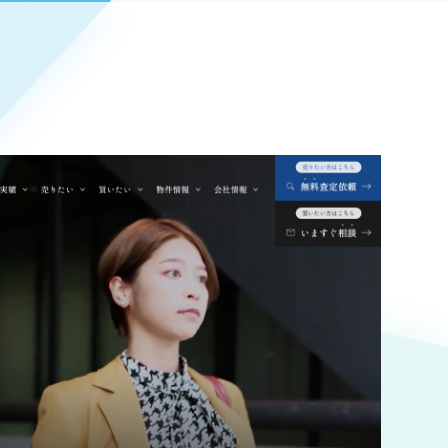
Pace
／
クラウド型工数管理ツール
日報ツールで案件ごとの営業利益をリアルタイムに可視化
発信
信
Cサイト（オンラインショップ）
）
ランディング（ロゴ・印刷物）
85件）
43件）
39件）