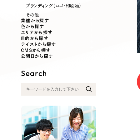
業種
ブランディング（ロゴ・印刷物）
その他
業種から探す
色から探す
エリアから探す
製造業
建設・建築
目的から探す
テイストから探す
CMSから探す
コンサルティング・調査
観光・レジ
公開日から探す
Search
自治体・官公庁
美容・エス
インフラ関連
広告・メデ
金融・保険業
その他サ
人材サービス
その他