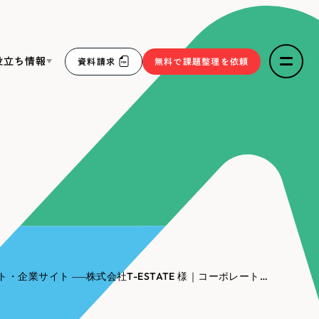
役立ち情報
資料請求
無料で課題整理を依頼
ce
リープ・リクルーティング
／
採用業務代行
求人票作成・面接など各種業務代行、採用の仕組み作り支
３点セット
援
リープ・キャリア
／
人材紹介サービス
sへの取り組み
完全成功報酬型のスカウト型ハイクラス人材紹介（岐阜・愛
知）
報
ト・企業サイト
株式会社T-ESTATE 様｜コーポレートサイト
2件）