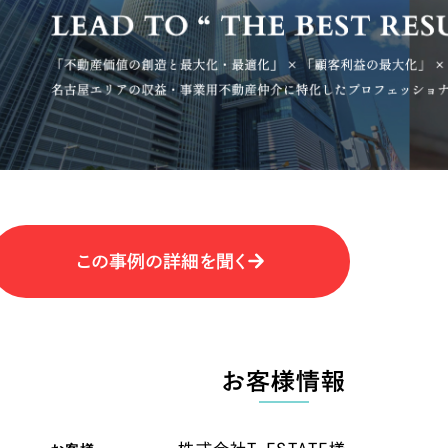
キャンペーン・プロモーションサイ
ブランディング（ロゴ・印刷物）
（
その他
（1件）
卸売・小売
医
Outsourcin
ャー
人材紹介・派遣
アウトソーシング（代行支援
テ
IT・インターネット
この事例の詳細を聞く
リープ・プロジェクト
「反響強化」を目的としたマー
ィア・放送
不動産
農
リープ・リクルーティング
「採用強化」を目的とした採用
お客様情報
ービス業
物流・運送
N
その他のサービス