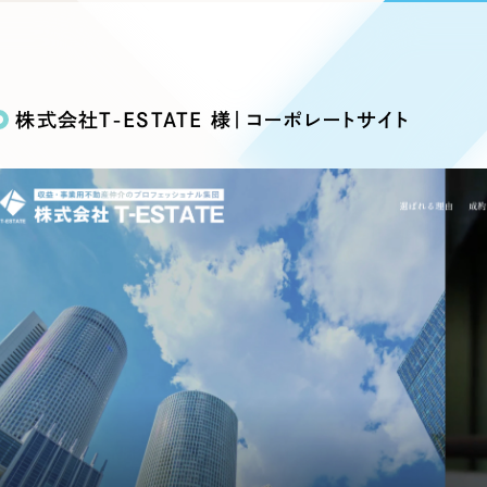
込み検索
ブランディング（ロゴ・印刷物）
ブランディング支援
・プロジェクト
広報ブログ
（90件）
／
マーケティング代行
リーピーの取り組みに関するお知らせ・イベントの様子を
策によるアクセス獲得、反響獲得などの"Webマーケティン
その他
（1件）
オプションサービス
代表ブログ
などのオフライン領域のマーケティングまでまるっと代行
株式会社T-ESTATE 様｜コーポレートサイト
代表川口が経営・Web戦略・地方創生に関する情報を発
お客様インタビュー
メールマガジンアーカイブ
過去に配信したメールマガジンのアーカイブ
制作実績
イト・サービスサイト
求人・採用サイト
E
すべて
（624件）
コーポレート・企業サイト
（278件
ディングページ）
キャンペーン・プロモーション
ブ
ブランドサイト・サービスサイト
（
サイト
求人・採用サイト
（61件）
ECサイト（オンラインショップ）
（
ポータルサイト・メディアサイト
（
LP（ランディングページ）
（28件）