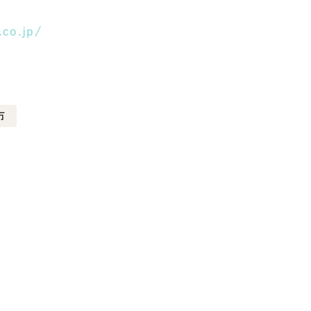
.co.jp/
市
レッド・赤色
ブルー・青色
その他