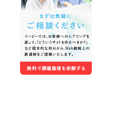
色
ホワイト・白色
グレー
オレンジ・橙色
イエロ
パープル・紫色
ピンク
さらに条件を追加する