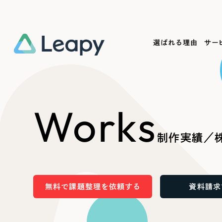
選ばれる理由
サー
Service
Works
Company
Useful
Works
サービス紹介
制作実績
会社概要
お役立ち情報
We
制作実績／株
一過性の広告に頼らず、
全国1,400社以上の支援実績
可能性をひらくデザインで
リーピーによるお役立ち情報を
コー
「仕組み」と「ノウハウ」を残す資産型DX
ら
しあわせな毎日をつくる
ます
支援をご提供します
実績の一部をご紹介します
EC
無料で課題整理を依頼する
資料請求
?
ブックマークしたサイ