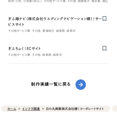
卸売・小売
小売業（BtoC）
その他サービス業
その他
関東地方
東京都
港区
ぎふ婚ナビ（株式会社ウエディングナビゲーション様）｜サー
ビスサイト
その他サービス業
その他
東海地方
岐阜県
岐阜市
ぎふちょく｜ECサイト
その他サービス業
その他
岐阜県
岐阜市
制作実績一覧に戻る
ホーム
インフラ関連
日の丸興業株式会社様｜コーポレートサイト