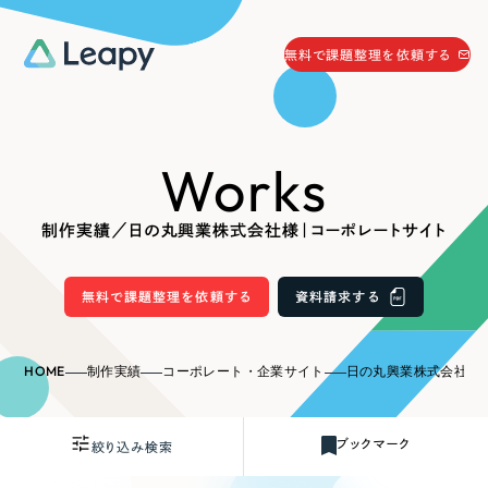
058-215-0066
無料で課題整理を依頼する
24時間受付
無料で課題整理を依頼する
Works
資料請求
する
資料請求する
制作実績／日の丸興業株式会社様｜コーポレートサイト
無料で課題整理を依頼
する
Company
無料で課題整理を依頼する
資料請求する
会社情報
採用情報
HOME
制作実績
コーポレート・企業サイト
日の丸興業株式会社様
Web Produce
お役立ち情報
ブックマーク
絞り込み検索
リーピーが選ばれる理由
会社概要