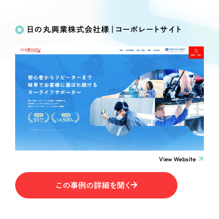
Works
絞り込み検
Webサイト制作
選ばれる理由
Search
索
コーポレートサイト制作
日の丸興業株式会社様｜コーポレートサイト
採用サイト制作
サービス
制作内容
ECサイト制作
Service
ブランドサイト制作
コーポレート・企業サイト
サービス紹介
ブランディング支援
一過性の広告に頼らず、
「仕組み」と「ノウハウ」
制作実績
ブランドサイト・サービスサイト
を残す資産型DX支援をご提供します
すべて
（624件）
求人・採用サイト
コーポレート・企業サイト
（278件）
ブランドサイト・サービスサイト
（85件）
View Website
ECサイト（オンラインショップ）
求人・採用サイト
（61件）
この事例の詳細を聞く
ECサイト（オンラインショップ）
ポータルサイト・メディアサイト
（43件）
ポータルサイト・メディアサイト
（39件）
LP（ランディングページ）