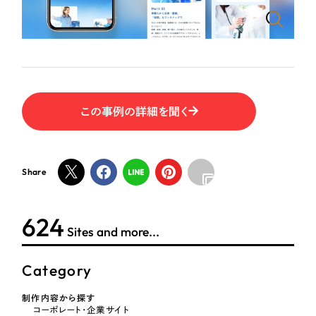
ポータルサイト・メディアサイト
（39件）
NPO・一般社団法人
LP（ランディングページ）
（28件）
キャンペーン・プロモーションサイト
（12件）
人材サービス
ブランディング（ロゴ・印刷物）
（90件）
その他
その他
（1件）
この事例の詳細を聞く
色
お客様インタビュー
Share
ホワイト・白色
624
グレー・黒色
Sites and more...
ベージュ・茶色
Category
レッド・赤色
制作内容から探す
コーポレート・企業サイト