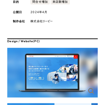
採用DX支援
目的
その他のサービス
問合せ増加
来店数増加
医療・福祉
リープ・リクルーティング
公開日
2024年4月
／
採用業務代行
プライバシーポリシー
情報セキュリティ方針
求人票作成・面接など各種業務代行、採用の仕組み作り支援
コンサルティング・調査
制作会社
株式会社リーピー
AI倫理ポリシー
クッキーポリシー
サイトマップ
リープ・キャリア
／
人材紹介サービス
ウェブアクセシビリティ方針
完全成功報酬型のスカウト型ハイクラス人材紹介（岐阜・愛知）
観光・レジャー
Design / Website(PC)
カイゼンDX支援
人材紹介・派遣
Pace
／
クラウド型工数管理ツール
日報ツールで案件ごとの営業利益をリアルタイムに可視化
士業
自治体・官公庁
制作実績
Works
美容・エステ
制作実績
IT・インターネット
全国1,400社以上の支援実績の中から
実績の