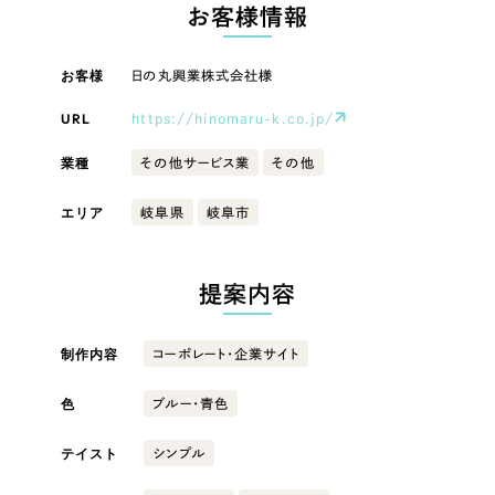
LP（ランディングページ）
（28件）
お客様情報
マーケティングDX支援
キャンペーン・プロモーションサイト
（12件）
キャンペーン・プロモーション
お客様
日の丸興業株式会社様
Webサイト制作
ブランディング（ロゴ・印刷物）
（90件）
サイト
その他
（1件）
URL
https://hinomaru-k.co.jp/
コーポレートサイト制作
ブランディング（ロゴ・印刷物）
オプションサービス
業種
その他サービス業
その他
採用サイト制作
お客様インタビュー
その他
エリア
岐阜県
岐阜市
ECサイト制作
業種
Outsourcing
ブランドサイト制作
提案内容
?
よくある質問
アウトソーシング（代行支援）
製造業
制作内容
コーポレート・企業サイト
リープ・プロジェクト
「反響強化」を目的としたマーケティング代行
リープ・プロジェクト
色
建設・建築
／
マーケティング代行
ブルー・青色
リープ・リクルーティング
SEO対策によるアクセス獲得、反響獲得などの"Webマーケティング"から、
ライン領域のマーケティングまでまるっと代行
テイスト
シンプル
「採用強化」を目的とした採用業務代行
卸売・小売