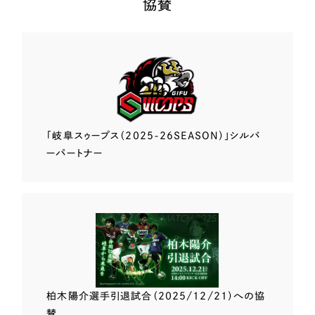
協賛
「岐阜スゥープス
（2025-26SEASON）」
シルバ
ーパートナー
柏木陽介選手
引退試合（2025/12/21）
への協
賛