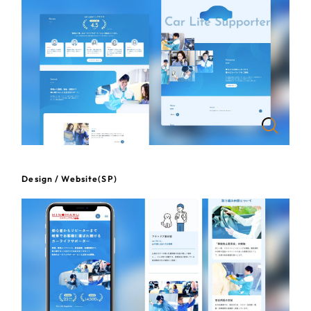
一部をご紹介します
教育
ブックマークしたサイト
インフラ関連
広告・メディア・放送
不動産
農林・水産
Design / Website(SP)
すべて
（624件）
金融・保険業
コーポレート・企業サイト
（278件）
ブランドサイト・サービスサイト
（85件）
その他サービス業
求人・採用サイト
（61件）
物流・運送
ECサイト（オンラインショップ）
（43件）