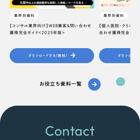
業界別資料
業界別資料
【コンサル業界向け】WEB集客＆問い合わせ
【個人医院・クリニッ
獲得完全ガイド＜2025年版＞
合わせ獲得完全ガイド
ダウンロードする（無料）
ダウンロード
お役立ち資料一覧
Contact