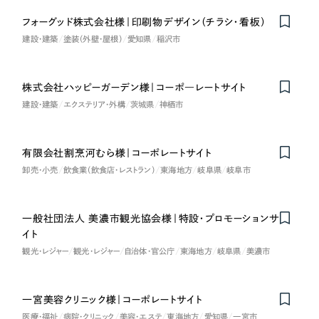
一部をご紹介します
教育
フォーグッド株式会社様｜印刷物デザイン（チラシ・看板）
建設・建築
塗装（外壁・屋根）
愛知県
稲沢市
ブックマークしたサイト
インフラ関連
株式会社ハッピーガーデン様｜コーポ―レートサイト
広告・メディア・放送
建設・建築
エクステリア・外構
茨城県
神栖市
不動産
有限会社割烹河むら様｜コーポレートサイト
卸売・小売
飲食業（飲食店・レストラン）
東海地方
岐阜県
岐阜市
農林・水産
すべて
（624件）
金融・保険業
一般社団法人 美濃市観光協会様｜特設・プロモーションサ
コーポレート・企業サイト
（278件）
イト
ブランドサイト・サービスサイト
観光・レジャー
観光・レジャー
自治体・官公庁
東海地方
岐阜県
美濃市
（85件）
その他サービス業
求人・採用サイト
（61件）
物流・運送
ECサイト（オンラインショップ）
（43件）
一宮美容クリニック様｜コーポレートサイト
医療・福祉
病院・クリニック
美容・エステ
東海地方
愛知県
一宮市