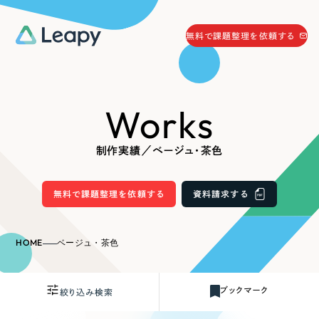
058-215-0066
無料で課題整理を依頼する
24時間受付
無料で課題整理を依頼する
Works
資料請求
する
資料請求する
制作実績／ベージュ・茶色
無料で課題整理を依頼
する
Company
無料で課題整理を依頼する
資料請求する
会社情報
採用情報
HOME
ベージュ・茶色
Web Produce
お役立ち情報
ブックマーク
絞り込み検索
リーピーが選ばれる理由
会社概要