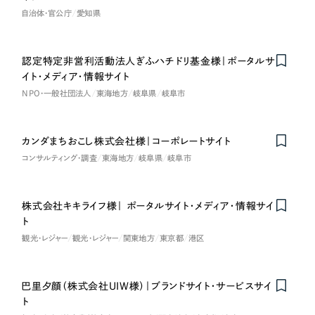
自治体・官公庁
愛知県
オレンジ・橙色
イエロー・黄色
認定特定非営利活動法人ぎふハチドリ基金様｜ポータルサ
イト・メディア・情報サイト
NPO・一般社団法人
東海地方
岐阜県
岐阜市
グリーン・緑色
ブルー・青色
カンダまちおこし株式会社様｜コーポレートサイト
Nominee
コンサルティング・調査
東海地方
岐阜県
岐阜市
パープル・紫色
株式会社キキライフ様｜ ポータルサイト・メディア・情報サイ
ピンク・桃色
ト
観光・レジャー
観光・レジャー
関東地方
東京都
港区
カラフル・多色
巴里夕顔（株式会社UIW様）｜ブランドサイト・サービスサイ
on
Honorabl
e
Ment
i
その他
ト