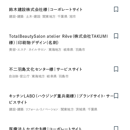
鈴木建設株式会社様｜コーポレートサイト
Nominee
建設・建築
土木・建設
関東地方
千葉県
旭市
TotalBeautySalon atelier Rêve（株式会社TAKUMI
様）｜印刷物デザイン（名刺）
美容・エステ
ネイルサロン
東海地方
岐阜県
羽島市
不二羽島文化センター様｜サービスサイト
自治体・官公庁
東海地方
岐阜県
羽島市
キッチンLABO（ハウジング重兵衛様）｜ブランドサイト・サー
ビスサイト
建設・建築
リフォーム・リノベーション
関東地方
茨城県
千葉県
医療法人かがやき様｜コーポレートサイト