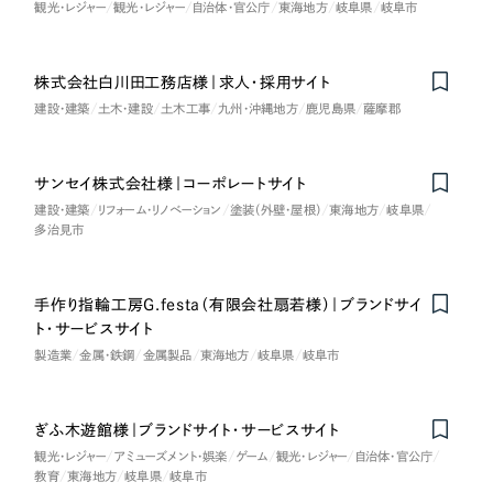
観光・レジャー
観光・レジャー
自治体・官公庁
東海地方
岐阜県
岐阜市
株式会社白川田工務店様｜求人・採用サイト
建設・建築
土木・建設
土木工事
九州・沖縄地方
鹿児島県
薩摩郡
サンセイ株式会社様｜コーポレートサイト
建設・建築
リフォーム・リノベーション
塗装（外壁・屋根）
東海地方
岐阜県
多治見市
手作り指輪工房G.festa（有限会社扇若様）｜ブランドサイ
ト・サービスサイト
製造業
金属・鉄鋼
金属製品
東海地方
岐阜県
岐阜市
ぎふ木遊館様｜ブランドサイト・サービスサイト
観光・レジャー
アミューズメント・娯楽
ゲーム
観光・レジャー
自治体・官公庁
教育
東海地方
岐阜県
岐阜市