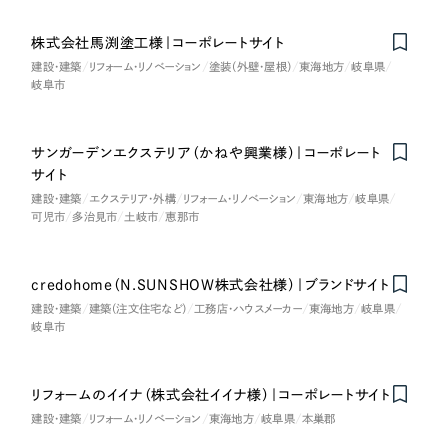
株式会社馬渕塗工様｜コーポレートサイト
建設・建築
リフォーム・リノベーション
塗装（外壁・屋根）
東海地方
岐阜県
岐阜市
サンガーデンエクステリア（かねや興業様）｜コーポレート
サイト
建設・建築
エクステリア・外構
リフォーム・リノベーション
東海地方
岐阜県
可児市
多治見市
土岐市
恵那市
credohome（N.SUNSHOW株式会社様）｜ブランドサイト
建設・建築
建築（注文住宅など）
工務店・ハウスメーカー
東海地方
岐阜県
岐阜市
リフォームのイイナ（株式会社イイナ様）｜コーポレートサイト
建設・建築
リフォーム・リノベーション
東海地方
岐阜県
本巣郡