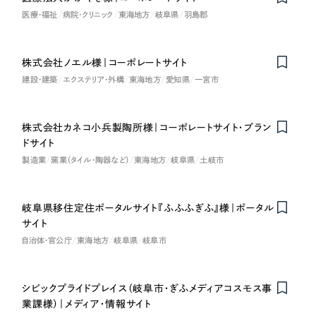
医療・福祉
病院・クリニック
東海地方
岐阜県
羽島郡
株式会社ノエル様｜コーポレートサイト
建設・建築
エクステリア・外構
東海地方
愛知県
一宮市
株式会社カネコ小兵製陶所様｜コーポレートサイト・ブラン
Nominee
ドサイト
製造業
窯業（タイル・陶器など）
東海地方
岐阜県
土岐市
岐阜県移住定住ポータルサイト『ふふふぎふ』様｜ポータル
サイト
自治体・官公庁
東海地方
岐阜県
岐阜市
シビックプライドプレイス（岐阜市・ぎふメディアコスモス事
業課様）｜メディア・情報サイト