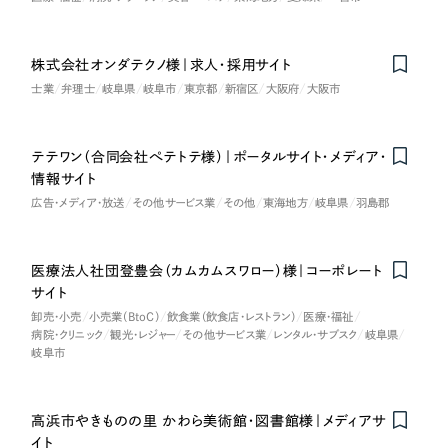
ポータルサイト・メディアサイト
（39件）
NPO・一般社団法人
LP（ランディングページ）
（28件）
株式会社オンダテクノ様｜求人・採用サイト
キャンペーン・プロモーションサイト
（12件）
人材サービス
士業
弁理士
岐阜県
岐阜市
東京都
新宿区
大阪府
大阪市
ブランディング（ロゴ・印刷物）
（90件）
その他
その他
（1件）
テテワン（合同会社ぺテトテ様）｜ポータルサイト・メディア・
情報サイト
色
お客様インタビュー
広告・メディア・放送
その他サービス業
その他
東海地方
岐阜県
羽島郡
ホワイト・白色
医療法人社団登豊会（カムカムスワロー）様｜コーポレート
サイト
グレー・黒色
卸売・小売
小売業（BtoC）
飲食業（飲食店・レストラン）
医療・福祉
病院・クリニック
観光・レジャー
その他サービス業
レンタル・サブスク
岐阜県
岐阜市
ベージュ・茶色
レッド・赤色
高浜市やきものの里 かわら美術館・図書館様｜メディアサ
Nominee
イト