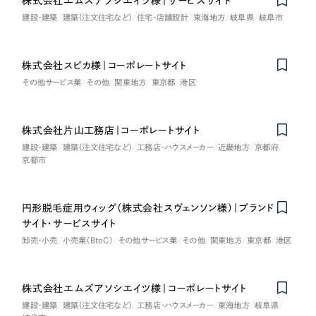
株式会社エムズアソシエイツ様｜サービスサイト
LP（ランディングページ）
（28件）
マーケティングDX支援
建設・建築
建築（注文住宅など）
住宅・店舗設計
東海地方
岐阜県
岐阜市
キャンペーン・プロモーションサイト
（12件）
キャンペーン・プロモーション
Webサイト制作
ブランディング（ロゴ・印刷物）
（90件）
サイト
株式会社スピカ様｜コーポレートサイト
その他
（1件）
コーポレートサイト制作
その他サービス業
その他
関東地方
東京都
港区
ブランディング（ロゴ・印刷物）
オプションサービス
採用サイト制作
お客様インタビュー
株式会社片山工務店｜コーポレートサイト
その他
ECサイト制作
建設・建築
建築（注文住宅など）
工務店・ハウスメーカー
近畿地方
京都府
京都市
業種
Outsourcing
ブランドサイト制作
?
よくある質問
円形脱毛症用ウィッグ（株式会社スヴェンソン様）｜ブランド
アウトソーシング（代行支援）
製造業
サイト・サービスサイト
リープ・プロジェクト
卸売・小売
小売業（BtoC）
その他サービス業
その他
関東地方
東京都
港区
「反響強化」を目的としたマーケティング代行
リープ・プロジェクト
建設・建築
／
マーケティング代行
リープ・リクルーティング
SEO対策によるアクセス獲得、反響獲得などの"Webマーケティング"から、
ライン領域のマーケティングまでまるっと代行
株式会社エムズアソシエイツ様｜コーポレートサイト
Nominee
「採用強化」を目的とした採用業務代行
卸売・小売
建設・建築
建築（注文住宅など）
工務店・ハウスメーカー
東海地方
岐阜県