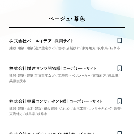
Works
絞り込み検
Webサイト制作
選ばれる理由
Search
索
コーポレートサイト制作
ベージュ・茶色
採用サイト制作
サービス
制作内容
ECサイト制作
Service
株式会社パールイデア｜採用サイト
ブランドサイト制作
建設・建築
建築（注文住宅など）
住宅・店舗設計
東海地方
岐阜県
岐阜市
コーポレート・企業サイト
サービス紹介
ブランディング支援
一過性の広告に頼らず、
「仕組み」と「ノウハウ」
制作実績
ブランドサイト・サービスサイト
株式会社讃建サンワ開発様｜コーポレートサイト
を残す資産型DX支援をご提供します
建設・建築
建築（注文住宅など）
すべて
工務店・ハウスメーカー
東海地方
岐阜県
（624件）
美濃加茂市
求人・採用サイト
コーポレート・企業サイト
（278件）
ブランドサイト・サービスサイト
（85件）
ECサイト（オンラインショップ）
株式会社興栄コンサルタント様｜コーポレートサイト
求人・採用サイト
（61件）
建設・建築
土木・建設
総合建設・ゼネコン
土木工事
コンサルティング・調査
東海地方
岐阜県
岐阜市
ECサイト（オンラインショップ）
ポータルサイト・メディアサイト
（43件）
ポータルサイト・メディアサイト
（39件）
LP（ランディングページ）