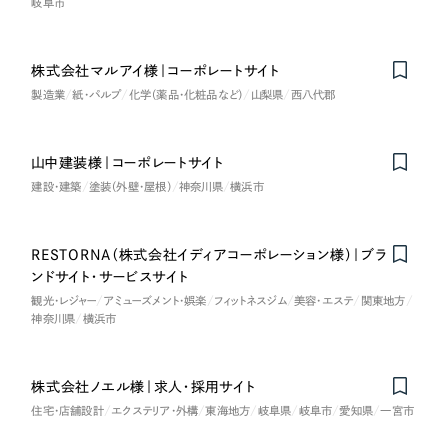
岐阜市
採用DX支援
その他のサービス
医療・福祉
リープ・リクルーティング
／
採用業務代行
株式会社マルアイ様｜コーポレートサイト
プライバシーポリシー
情報セキュリティ方針
求人票作成・面接など各種業務代行、採用の仕組み作り支援
コンサルティング・調査
製造業
紙・パルプ
化学（薬品・化粧品など）
山梨県
西八代郡
AI倫理ポリシー
クッキーポリシー
サイトマップ
リープ・キャリア
／
人材紹介サービス
ウェブアクセシビリティ方針
完全成功報酬型のスカウト型ハイクラス人材紹介（岐阜・愛知）
観光・レジャー
山中建装様｜コーポレートサイト
カイゼンDX支援
建設・建築
塗装（外壁・屋根）
神奈川県
横浜市
人材紹介・派遣
Pace
／
クラウド型工数管理ツール
日報ツールで案件ごとの営業利益をリアルタイムに可視化
士業
RESTORNA（株式会社イディアコーポレーション様）｜ブラ
ンドサイト・サービスサイト
観光・レジャー
アミューズメント・娯楽
フィットネスジム
美容・エステ
関東地方
自治体・官公庁
制作実績
神奈川県
横浜市
Works
美容・エステ
株式会社ノエル様｜求人・採用サイト
制作実績
住宅・店舗設計
エクステリア・外構
東海地方
岐阜県
岐阜市
愛知県
一宮市
IT・インターネット
全国1,400社以上の支援実績の中から
実績の