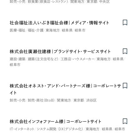
卸売・小売
飲食業（飲食店・レストラン）
関東地方
東京都
中央区
さらに条件を追加する
社会福祉法人いぶき福祉会様｜メディア・情報サイト
医療・福祉
福祉・介護
東海地方
岐阜県
岐阜市
株式会社廣瀬住建様｜ブランドサイト・サービスサイト
建設・建築
建築（注文住宅など）
工務店・ハウスメーカー
東海地方
岐阜県
岐阜市
株式会社オネスト・アンド・パートナーズ様｜コーポレートサ
イト
卸売・小売
卸売・商社（BtoB）
関東地方
東京都
渋谷区
株式会社インフォファーム様｜コーポレートサイト
IT・インターネット
システム開発
DX（デジタル化）
東海地方
岐阜県
岐阜市