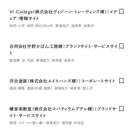
VI-College（株式会社ヴィジーン・トレーディング様）｜メデ
ィア・情報サイト
卸売・小売
卸売・商社（BtoB）
東海地方
岐阜県
岐阜市
合同会社宇野かばん工房様｜ブランドサイト・サービスサイ
ト
製造業
皮・毛皮
東海地方
岐阜県
岐阜市
河合塗装（株式会社エイトハンズ様）｜コーポレートサイト
建設・建築
塗装（外壁・屋根）
東海地方
岐阜県
郡上市
椿音楽教室（株式会社スパティウムアデレ様）｜ブランドサ
イト・サービスサイト
教育
スクール（習い事）
関東地方
東京都
中央区