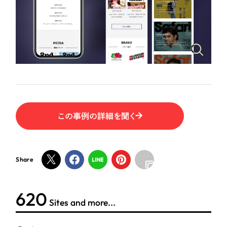
ポータルサイト・メディアサイト
（39件）
LP（ランディングページ）
（28件）
NPO・一般社団法人
キャンペーン・プロモーションサイト
（12件）
ブランディング（ロゴ・印刷物）
人材サービス
（90件）
その他
（1件）
その他
お客様インタビュー
色
この事例の詳細を聞く
ホワイト・白色
Share
グレー・黒色
624
ベージュ・茶色
Sites and more...
レッド・赤色