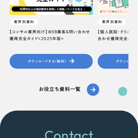
業界別資料
業界別資料
【コンサル業界向け】WEB集客＆問い合わせ
【個人医院・クリニッ
獲得完全ガイド＜2025年版＞
合わせ獲得完全ガイド
ダウンロードする（無料）
ダウンロード
お役立ち資料一覧
Contact