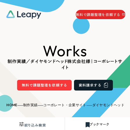
058-215-0066
無料で課題整理を依頼する
24時間受付
無料で課題整理を依頼する
Works
資料請求
する
資料請求する
制作実績／ダイヤモンドヘッド株式会社様｜コーポレートサ
無料で課題整理を依頼
する
イト
Company
無料で課題整理を依頼する
資料請求する
会社情報
採用情報
Web Produce
HOME
制作実績
コーポレート・企業サイト
ダイヤモンドヘッド株式会
お役立ち情報
リーピーが選ばれる理由
会社概要
ブックマーク
絞り込み検索