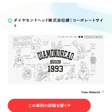
Webサイト制作
Works
絞り込み検
選ばれる理由
コーポレートサイト制作
Search
索
採用サイト制作
ダイヤモンドヘッド株式会社様｜コーポレートサイ
サービス
ト
ECサイト制作
制作内容
Service
ブランドサイト制作
サービス紹介
ブランディング支援
コーポレート・企業サイト
一過性の広告に頼らず、
「仕組み」と「ノウハウ」
制作実績
を残す資産型DX支援をご提供します
ブランドサイト・サービスサイト
すべて
（624件）
コーポレート・企業サイト
（278件）
求人・採用サイト
ブランドサイト・サービスサイト
（85件）
求人・採用サイト
ECサイト（オンラインショップ）
（61件）
View Website
ECサイト（オンラインショップ）
（43件）
ポータルサイト・メディアサイト
この事例の詳細を聞く
ポータルサイト・メディアサイト
（39件）