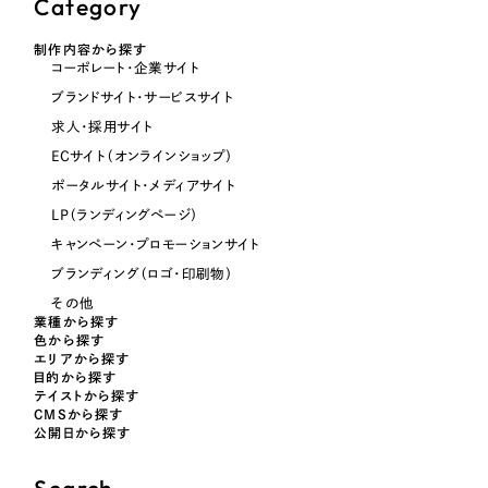
Category
制作内容から探す
オレンジ・橙色
コーポレート・企業サイト
ブランドサイト・サービスサイト
イエロー・黄色
求人・採用サイト
ECサイト（オンラインショップ）
グリーン・緑色
ポータルサイト・メディアサイト
LP（ランディングページ）
ブルー・青色
キャンペーン・プロモーションサイト
ブランディング（ロゴ・印刷物）
パープル・紫色
その他
業種から探す
色から探す
ピンク・桃色
エリアから探す
目的から探す
テイストから探す
CMSから探す
カラフル・多色
公開日から探す
その他
Search