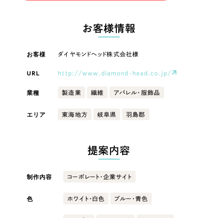
LP（ランディングページ）
（28件）
マーケティングDX支援
LP（ランディングページ）
キャンペーン・プロモーションサイト
（12件）
お客様情報
Webサイト制作
ブランディング（ロゴ・印刷物）
キャンペーン・プロモーション
（90件）
サイト
その他
（1件）
お客様
ダイヤモンドヘッド株式会社様
コーポレートサイト制作
オプションサービス
URL
http://www.diamond-head.co.jp/
ブランディング（ロゴ・印刷物）
採用サイト制作
お客様インタビュー
業種
製造業
繊維
アパレル・服飾品
ECサイト制作
その他
エリア
東海地方
岐阜県
羽島郡
Outsourcing
ブランドサイト制作
業種
?
よくある質問
アウトソーシング（代行支援）
提案内容
リープ・プロジェクト
製造業
「反響強化」を目的としたマーケティング代行
リープ・プロジェクト
制作内容
コーポレート・企業サイト
／
マーケティング代行
建設・建築
リープ・リクルーティング
SEO対策によるアクセス獲得、反響獲得などの"Webマーケティング"から、
ライン領域のマーケティングまでまるっと代行
色
ホワイト・白色
ブルー・青色
「採用強化」を目的とした採用業務代行
卸売・小売