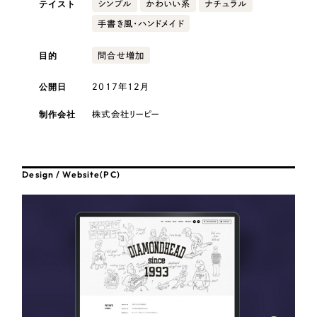
テイスト
採用DX支援
シンプル
かわいい系
ナチュラル
その他のサービス
手書き風・ハンドメイド
医療・福祉
リープ・リクルーティング
／
採用業務代行
プライバシーポリシー
情報セキュリティ方針
求人票作成・面接など各種業務代行、採用の仕組み作り支援
目的
問合せ増加
AI倫理ポリシー
クッキーポリシー
サイトマップ
リープ・キャリア
コンサルティング・調査
／
人材紹介サービス
公開日
2017年12月
ウェブアクセシビリティ方針
完全成功報酬型のスカウト型ハイクラス人材紹介（岐阜・愛知）
観光・レジャー
制作会社
株式会社リーピー
カイゼンDX支援
人材紹介・派遣
Pace
／
クラウド型工数管理ツール
Design / Website(PC)
日報ツールで案件ごとの営業利益をリアルタイムに可視化
士業
制作実績
自治体・官公庁
Works
美容・エステ
制作実績
IT・インターネット
全国1,400社以上の支援実績の中から
実績の