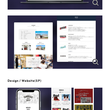
一部をご紹介します
教育
ブックマークしたサイト
インフラ関連
広告・メディア・放送
不動産
農林・水産
すべて
（624件）
コーポレート・企業サイト
（278件）
金融・保険業
Design / Website(SP)
ブランドサイト・サービスサイト
（85件）
その他サービス業
求人・採用サイト
（61件）
ECサイト（オンラインショップ）
（43件）
物流・運送