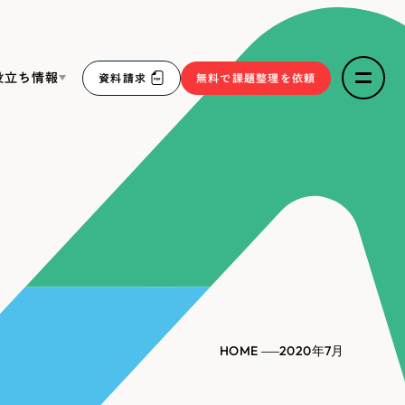
役立ち情報
資料請求
無料で課題整理を依頼
ce
リープ・リクルーティング
／
採用業務代行
求人票作成・面接など各種業務代行、採用の仕組み作り支
３点セット
援
リープ・キャリア
／
人材紹介サービス
sへの取り組み
完全成功報酬型のスカウト型ハイクラス人材紹介（岐阜・愛
知）
報
HOME
2020年7月
2件）