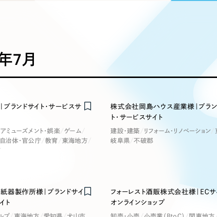
込み検索
ブランディング（ロゴ・印刷物）
ブランディング支援
・プロジェクト
広報ブログ
（90件）
／
マーケティング代行
リーピーの取り組みに関するお知らせ・イベントの様子を
策によるアクセス獲得、反響獲得などの"Webマーケティン
その他
（1件）
オプションサービス
代表ブログ
などのオフライン領域のマーケティングまでまるっと代行
代表川口が経営・Web戦略・地方創生に関する情報を発
0年7月
お客様インタビュー
メールマガジンアーカイブ
過去に配信したメールマガジンのアーカイブ
制作実績
イト・サービスサイト
求人・採用サイト
E
｜ブランドサイト・サービスサ
株式会社岡島ハウス産業様｜ブラン
すべて
（624件）
ト・サービスサイト
コーポレート・企業サイト
（278件
アミューズメント・娯楽
ゲーム
建設・建築
リフォーム・リノベーション
ディングページ）
キャンペーン・プロモーション
ブ
ブランドサイト・サービスサイト
（
自治体・官公庁
教育
東海地方
岐阜県
不破郡
サイト
市
求人・採用サイト
（61件）
ECサイト（オンラインショップ）
（
ポータルサイト・メディアサイト
（
紙器製作所様｜ブランドサイ
フォーレスト酒販株式会社様｜ECサ
LP（ランディングページ）
イト
オンラインショップ
（28件）
ルプ
東海地方
愛知県
犬山市
卸売・小売
小売業（BtoC）
関東地方