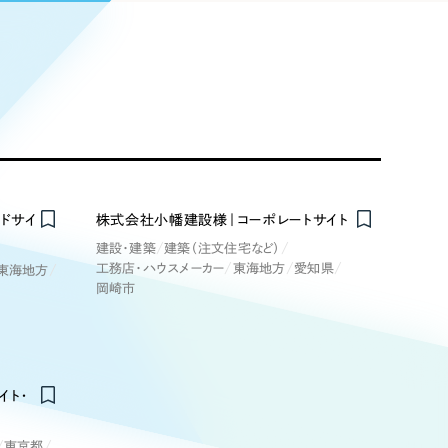
Pace
／
クラウド型工数管理ツール
日報ツールで案件ごとの営業利益をリアルタイムに可視化
発信
信
Cサイト（オンラインショップ）
ドサイ
株式会社小幡建設様｜コーポレートサイト
建設・建築
建築（注文住宅など）
）
工務店・ハウスメーカー
東海地方
愛知県
東海地方
ランディング（ロゴ・印刷物）
岡崎市
85件）
43件）
39件）
イト・
東京都