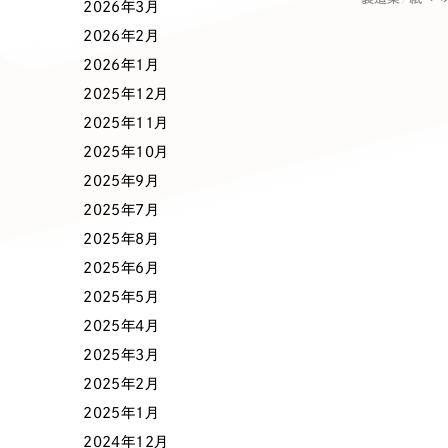
業種
2026年3月
2026年2月
2026年1月
2025年12月
製造業
建設・建築
2025年11月
2025年10月
コンサルティング・調査
観光・レジ
2025年9月
2025年7月
2025年8月
自治体・官公庁
美容・エス
2025年6月
2025年5月
インフラ関連
広告・メデ
2025年4月
2025年3月
金融・保険業
その他サ
2025年2月
2025年1月
2024年12月
人材サービス
その他