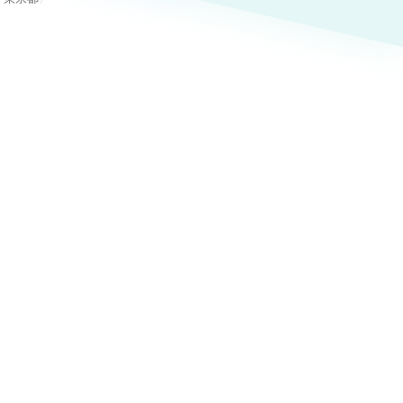
ト
（12件）
90件）
療・福祉
g
士業
）
教育
ケティング代行
林・水産
業務代行
PO・一般社団法人