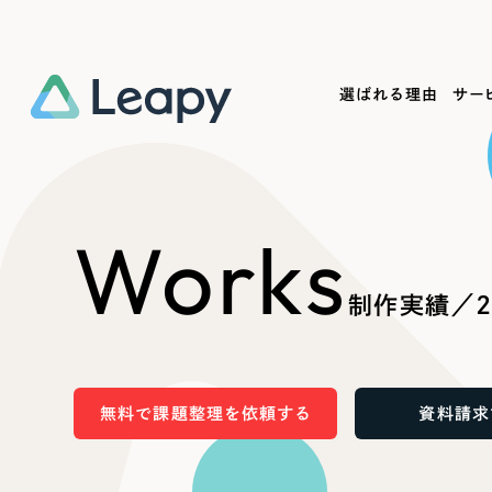
選ばれる理由
サー
Service
Works
Company
Useful
Works
サービス紹介
制作実績
会社概要
お役立ち情報
We
制作実績／2
一過性の広告に頼らず、
全国1,400社以上の支援実績
可能性をひらくデザインで
リーピーによるお役立ち情報を
コー
「仕組み」と「ノウハウ」を残す資産型DX
ら
しあわせな毎日をつくる
ます
支援をご提供します
実績の一部をご紹介します
EC
無料で課題整理を依頼する
資料請求
?
ブックマークしたサイ