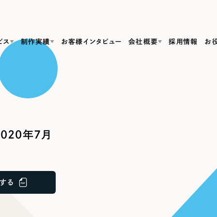
ビス
制作実績
お客様インタビュー
会社概要
採用情報
お
Web Produ
すべて
（624件）
コーポレート・企業サイト
（278件）
リーピーがわかる資料３点セット
bサイト制作
ブランドサイト・サービスサイト
リーピーが選ばれる理由
（85件）
リーピーのWebサイト制作・会社概要・サービスがわかる
会社概要
020年7月
の中か
ご紹介し
求人・採用サイト
お役立ち資料
（61件）
Webサイト制作
ポレートサイト制作
採用サイト制作
代表挨拶
SDG
すぐに使える資料をダウンロード
ECサイト（オンラインショップ）
（43件）
コーポレートサイト制作
サイト制作
ブランドサイト制作
ポータルサイト・メディアサイト
メディア掲載・取材依頼
新着情
（39件）
する
採用サイト制作
LP（ランディングページ）
（28件）
よくある質問
ト
ECサイト制作
リーピーブログ
採用情報
キャンペーン・プロモーションサイト
（1
ブランドサイト制作
Webデザイン・Webマーケティングに関する情報を発信