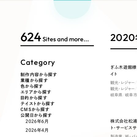
Works Search
絞り
リープ
SEO対
グ"から、
広報支援
624
制作内容
202
Sites and more...
Category
コーポレート・企業サイト
ブランドサ
ぎふ木遊館様
イト
制作内容から探す
業種から探す
観光・レジャー
ポータルサイト・メディアサイト
LP（ラン
色から探す
観光・レジャー
エリアから探す
岐阜県
岐阜
目的から探す
テイストから探す
CMSから探す
その他
公開日から探す
株式会社松浦
2026年6月
ト・サービスサ
2026年4月
製造業
紙・パ