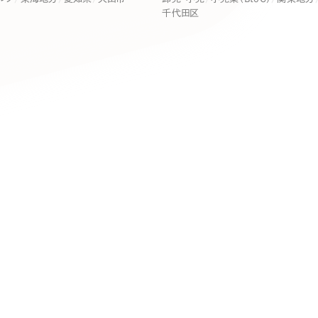
キャンペーン・プロモーションサイ
千代田区
ブランディング（ロゴ・印刷物）
（
その他
（1件）
卸売・小売
医
Outsourcin
ャー
人材紹介・派遣
アウトソーシング（代行支援
テ
IT・インターネット
リープ・プロジェクト
「反響強化」を目的としたマー
ィア・放送
不動産
農
リープ・リクルーティング
「採用強化」を目的とした採用
ービス業
物流・運送
N
その他のサービス