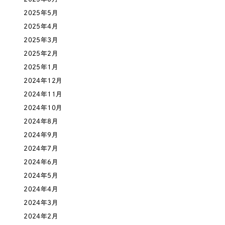
採用DX支援
その他のサービス
2025年5月
医療・福祉
リープ・リクルーティング
／
採用業務代行
2025年4月
プライバシーポリシー
情報セキュリティ方針
求人票作成・面接など各種業務代行、採用の仕組み作り支援
2025年3月
コンサルティング・調査
AI倫理ポリシー
クッキーポリシー
サイトマップ
リープ・キャリア
／
人材紹介サービス
2025年2月
ウェブアクセシビリティ方針
完全成功報酬型のスカウト型ハイクラス人材紹介（岐阜・愛知）
2025年1月
観光・レジャー
2024年12月
カイゼンDX支援
2024年11月
人材紹介・派遣
2024年10月
Pace
／
クラウド型工数管理ツール
2024年8月
日報ツールで案件ごとの営業利益をリアルタイムに可視化
士業
2024年9月
2024年7月
自治体・官公庁
制作実績
2024年6月
2024年5月
Works
美容・エステ
2024年4月
制作実績
2024年3月
IT・インターネット
2024年2月
全国1,400社以上の支援実績の中から
実績の