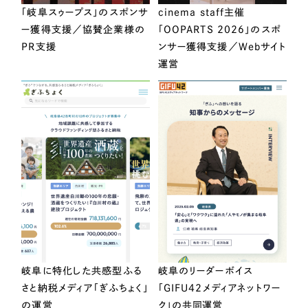
「岐阜スゥープス」のスポンサ
cinema staff主催
ー獲得支援／協賛企業様の
「OOPARTS 2026」のスポ
PR支援
ンサー獲得支援／Webサイト
運営
岐阜に特化した共感型ふる
岐阜のリーダーボイス
さと納税メディア「ぎふちょく」
「GIFU42メディアネットワー
の運営
ク」の共同運営