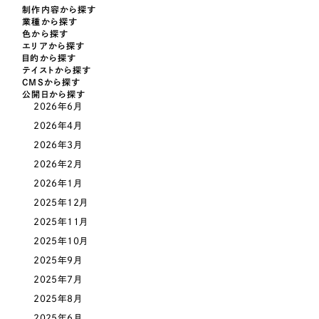
LP（ランディングページ）
（28件）
マーケティングDX支援
制作内容から探す
業種から探す
キャンペーン・プロモーションサイト
（12件）
色から探す
キャンペーン・プロモーション
エリアから探す
Webサイト制作
ブランディング（ロゴ・印刷物）
（90件）
サイト
目的から探す
テイストから探す
その他
（1件）
コーポレートサイト制作
CMSから探す
ブランディング（ロゴ・印刷物）
公開日から探す
オプションサービス
2026年6月
採用サイト制作
2026年4月
お客様インタビュー
その他
ECサイト制作
2026年3月
2026年2月
業種
Outsourcing
ブランドサイト制作
2026年1月
2025年12月
?
よくある質問
アウトソーシング（代行支援）
製造業
2025年11月
リープ・プロジェクト
2025年10月
「反響強化」を目的としたマーケティング代行
リープ・プロジェクト
建設・建築
／
マーケティング代行
2025年9月
リープ・リクルーティング
SEO対策によるアクセス獲得、反響獲得などの"Webマーケティング"から、
2025年7月
ライン領域のマーケティングまでまるっと代行
「採用強化」を目的とした採用業務代行
2025年8月
卸売・小売
2025年6月