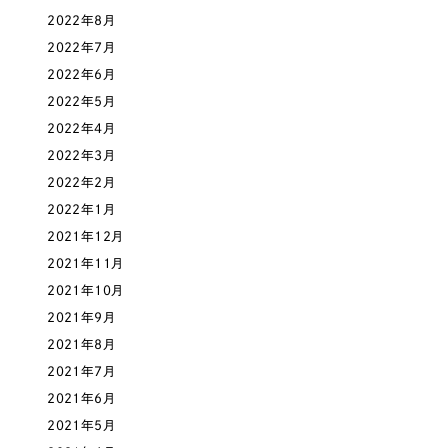
ポータルサイト・メディアサイト
（39件）
2022年8月
NPO・一般社団法人
LP（ランディングページ）
（28件）
2022年7月
キャンペーン・プロモーションサイト
（12件）
2022年6月
人材サービス
ブランディング（ロゴ・印刷物）
2022年5月
（90件）
2022年4月
その他
その他
（1件）
2022年3月
色
2022年2月
お客様インタビュー
2022年1月
2021年12月
ホワイト・白色
2021年11月
2021年10月
グレー・黒色
2021年9月
2021年8月
ベージュ・茶色
2021年7月
2021年6月
レッド・赤色
2021年5月