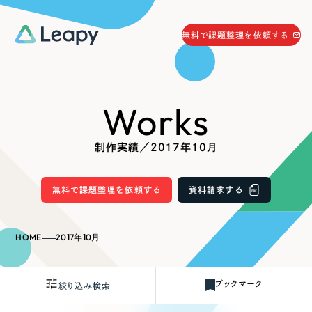
058-215-0066
無料で課題整理を依頼する
24時間受付
無料で課題整理を依頼する
Works
資料請求
する
資料請求する
制作実績／2017年10月
無料で課題整理を依頼
する
Company
無料で課題整理を依頼する
資料請求する
会社情報
採用情報
HOME
2017年10月
Web Produce
お役立ち情報
ブックマーク
絞り込み検索
リーピーが選ばれる理由
会社概要