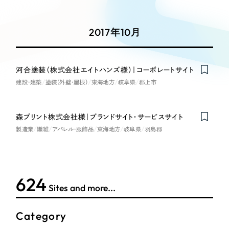
Works
絞り込み検
Webサイト制作
選ばれる理由
Search
索
コーポレートサイト制作
2017年10月
採用サイト制作
サービス
制作内容
ECサイト制作
Service
河合塗装（株式会社エイトハンズ様）｜コーポレートサイト
ブランドサイト制作
建設・建築
塗装（外壁・屋根）
東海地方
岐阜県
郡上市
コーポレート・企業サイト
サービス紹介
ブランディング支援
一過性の広告に頼らず、
「仕組み」と「ノウハウ」
制作実績
ブランドサイト・サービスサイト
森プリント株式会社様｜ブランドサイト・サービスサイト
を残す資産型DX支援をご提供します
製造業
繊維
すべて
アパレル・服飾品
東海地方
岐阜県
羽島郡
（624件）
求人・採用サイト
コーポレート・企業サイト
（278件）
ブランドサイト・サービスサイト
（85件）
ECサイト（オンラインショップ）
624
求人・採用サイト
（61件）
Sites and more...
ECサイト（オンラインショップ）
ポータルサイト・メディアサイト
（43件）
Category
ポータルサイト・メディアサイト
（39件）
LP（ランディングページ）