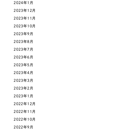
2024年1月
一部をご紹介します
教育
2023年12月
2023年11月
ブックマークしたサイト
インフラ関連
2023年10月
2023年9月
広告・メディア・放送
2023年8月
2023年7月
不動産
2023年6月
2023年5月
農林・水産
2023年4月
2023年3月
すべて
（624件）
金融・保険業
2023年2月
コーポレート・企業サイト
（278件）
2023年1月
ブランドサイト・サービスサイト
（85件）
その他サービス業
2022年12月
求人・採用サイト
2022年11月
（61件）
物流・運送
2022年10月
ECサイト（オンラインショップ）
（43件）
2022年9月