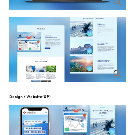
一部をご紹介します
教育
ブックマークしたサイト
インフラ関連
広告・メディア・放送
不動産
農林・水産
すべて
（624件）
コーポレート・企業サイト
Design / Website(SP)
（278件）
金融・保険業
ブランドサイト・サービスサイト
（85件）
その他サービス業
求人・採用サイト
（61件）
ECサイト（オンラインショップ）
（43件）
物流・運送