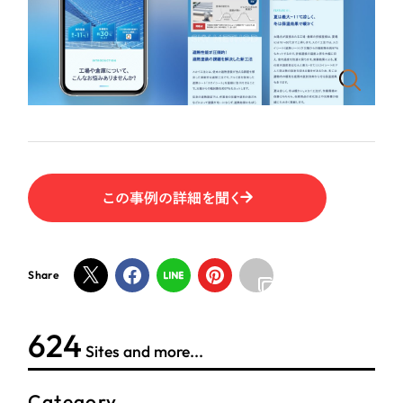
ポータルサイト・メディアサイト
（39件）
LP（ランディングページ）
（28件）
NPO・一般社団法人
キャンペーン・プロモーションサイト
（12件）
ブランディング（ロゴ・印刷物）
人材サービス
（90件）
その他
（1件）
その他
お客様インタビュー
色
この事例の詳細を聞く
ホワイト・白色
Share
グレー・黒色
624
ベージュ・茶色
Sites and more...
Category
レッド・赤色