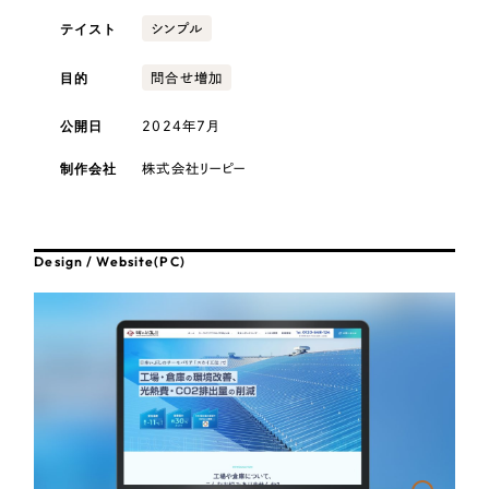
採用DX支援
その他のサービス
テイスト
シンプル
医療・福祉
リープ・リクルーティング
／
採用業務代行
目的
問合せ増加
プライバシーポリシー
情報セキュリティ方針
求人票作成・面接など各種業務代行、採用の仕組み作り支援
AI倫理ポリシー
クッキーポリシー
サイトマップ
リープ・キャリア
コンサルティング・調査
／
人材紹介サービス
公開日
2024年7月
ウェブアクセシビリティ方針
完全成功報酬型のスカウト型ハイクラス人材紹介（岐阜・愛知）
制作会社
株式会社リーピー
観光・レジャー
カイゼンDX支援
人材紹介・派遣
Pace
／
クラウド型工数管理ツール
Design / Website(PC)
日報ツールで案件ごとの営業利益をリアルタイムに可視化
士業
制作実績
自治体・官公庁
Works
美容・エステ
制作実績
IT・インターネット
全国1,400社以上の支援実績の中から
実績の