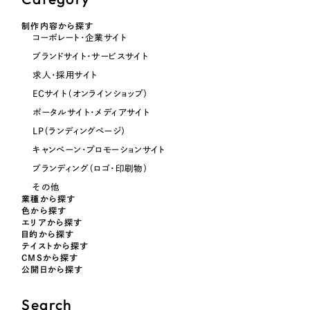
制作内容から探す
オレンジ・橙色
コーポレート・企業サイト
ブランドサイト・サービスサイト
イエロー・黄色
求人・採用サイト
ECサイト（オンラインショップ）
グリーン・緑色
ポータルサイト・メディアサイト
LP（ランディングページ）
ブルー・青色
キャンペーン・プロモーションサイト
ブランディング（ロゴ・印刷物）
その他
パープル・紫色
業種から探す
色から探す
エリアから探す
ピンク・桃色
目的から探す
テイストから探す
CMSから探す
カラフル・多色
公開日から探す
Search
その他