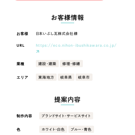
LP（ランディングページ）
（28件）
マーケティングDX支援
LP（ランディングページ）
キャンペーン・プロモーションサイト
（12件）
お客様情報
Webサイト制作
ブランディング（ロゴ・印刷物）
キャンペーン・プロモーション
（90件）
サイト
その他
（1件）
お客様
日本いぶし瓦株式会社様
コーポレートサイト制作
オプションサービス
URL
https://eco.nihon-ibushikawara.co.jp/
ブランディング（ロゴ・印刷物）
採用サイト制作
お客様インタビュー
ECサイト制作
その他
業種
建設・建築
修理・修繕
Outsourcing
ブランドサイト制作
エリア
東海地方
岐阜県
岐阜市
業種
?
よくある質問
アウトソーシング（代行支援）
提案内容
リープ・プロジェクト
製造業
「反響強化」を目的としたマーケティング代行
リープ・プロジェクト
／
マーケティング代行
制作内容
ブランドサイト・サービスサイト
建設・建築
リープ・リクルーティング
SEO対策によるアクセス獲得、反響獲得などの"Webマーケティング"から、
ライン領域のマーケティングまでまるっと代行
「採用強化」を目的とした採用業務代行
色
ホワイト・白色
ブルー・青色
卸売・小売