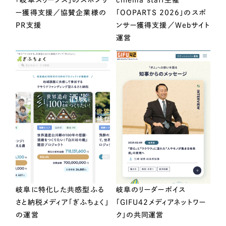
「岐阜スゥープス」のスポンサ
cinema staff主催
ー獲得支援／協賛企業様の
「OOPARTS 2026」のスポ
PR支援
ンサー獲得支援／Webサイト
運営
岐阜に特化した共感型ふる
岐阜のリーダーボイス
さと納税メディア「ぎふちょく」
「GIFU42メディアネットワー
の運営
ク」の共同運営