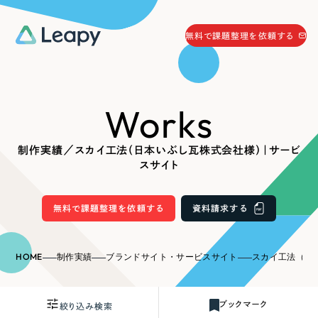
058-215-0066
無料で課題整理を依頼する
24時間受付
無料で課題整理を依頼する
Works
資料請求
する
資料請求する
制作実績／スカイ工法（日本いぶし瓦株式会社様）｜サービ
無料で課題整理を依頼
する
スサイト
Company
無料で課題整理を依頼する
資料請求する
会社情報
採用情報
Web Produce
HOME
制作実績
ブランドサイト・サービスサイト
スカイ工法（日本い
お役立ち情報
リーピーが選ばれる理由
会社概要
ブックマーク
絞り込み検索