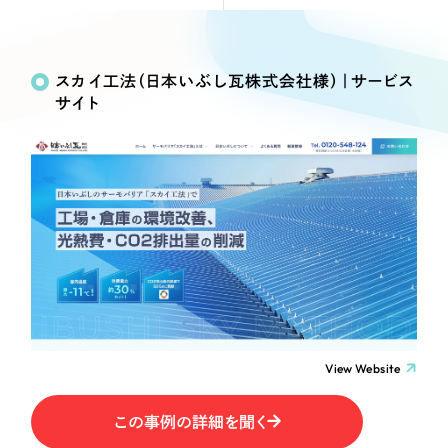
Webサイト制作
Works
絞り込み検
選ばれる理由
コーポレートサイト制作
Search
索
採用サイト制作
スカイ工法（日本いぶし瓦株式会社様）｜サービス
サービス
サイト
ECサイト制作
制作内容
Service
ブランドサイト制作
サービス紹介
ブランディング支援
コーポレート・企業サイト
一過性の広告に頼らず、
「仕組み」と「ノウハウ」
制作実績
を残す資産型DX支援をご提供します
ブランドサイト・サービスサイト
すべて
（624件）
コーポレート・企業サイト
（278件）
求人・採用サイト
ブランドサイト・サービスサイト
（85件）
求人・採用サイト
ECサイト（オンラインショップ）
（61件）
View Website
ECサイト（オンラインショップ）
（43件）
ポータルサイト・メディアサイト
この事例の詳細を聞く
ポータルサイト・メディアサイト
（39件）