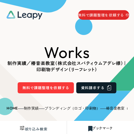
058-215-0066
無料で課題整理を依頼する
24時間受付
無料で課題整理を依頼する
Works
資料請求
する
資料請求する
制作実績／椿音楽教室（株式会社スパティウムアデレ様）｜
無料で課題整理を依頼
する
印刷物デザイン（リーフレット）
Company
無料で課題整理を依頼する
資料請求する
会社情報
採用情報
Web Produce
HOME
制作実績
ブランディング（ロゴ・印刷物）
椿音楽教室（株式会社スパテ
お役立ち情報
リーピーが選ばれる理由
会社概要
ブックマーク
絞り込み検索