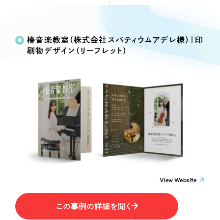
Webサイト制作
Works
絞り込み検
選ばれる理由
コーポレートサイト制作
Search
索
採用サイト制作
椿音楽教室（株式会社スパティウムアデレ様）｜印
サービス
刷物デザイン（リーフレット）
ECサイト制作
制作内容
Service
ブランドサイト制作
サービス紹介
ブランディング支援
コーポレート・企業サイト
一過性の広告に頼らず、
「仕組み」と「ノウハウ」
制作実績
を残す資産型DX支援をご提供します
ブランドサイト・サービスサイト
すべて
（624件）
コーポレート・企業サイト
（278件）
求人・採用サイト
ブランドサイト・サービスサイト
（85件）
求人・採用サイト
ECサイト（オンラインショップ）
（61件）
View Website
ECサイト（オンラインショップ）
（43件）
ポータルサイト・メディアサイト
この事例の詳細を聞く
ポータルサイト・メディアサイト
（39件）