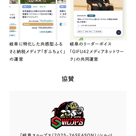
岐阜に特化した共感型ふる
岐阜のリーダーボイス
さと納税メディア「ぎふちょく」
「GIFU42メディアネットワー
の運営
ク」の共同運営
協賛
「岐阜スゥープス
（2025-26SEASON）」
シルバ