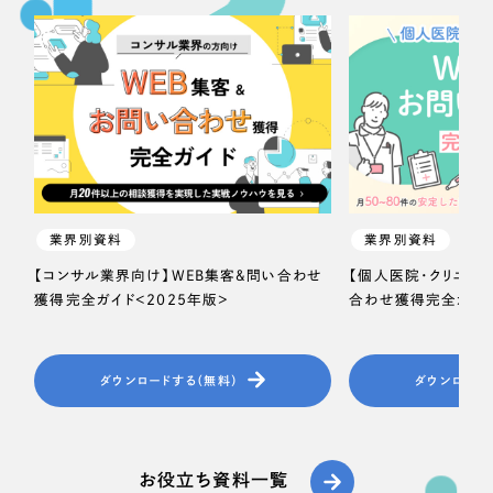
業界別資料
業界別資料
【コンサル業界向け】WEB集客＆問い合わせ
【個人医院・クリニッ
獲得完全ガイド＜2025年版＞
合わせ獲得完全ガイド
ダウンロードする（無料）
ダウンロード
お役立ち資料一覧