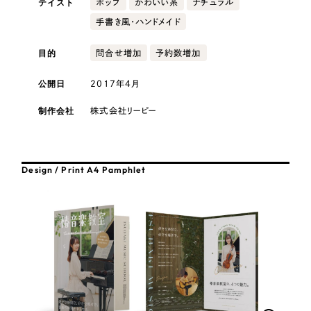
テイスト
ポップ
かわいい系
ナチュラル
採用DX支援
その他のサービス
手書き風・ハンドメイド
医療・福祉
リープ・リクルーティング
／
採用業務代行
プライバシーポリシー
情報セキュリティ方針
求人票作成・面接など各種業務代行、採用の仕組み作り支援
目的
問合せ増加
予約数増加
AI倫理ポリシー
クッキーポリシー
サイトマップ
リープ・キャリア
コンサルティング・調査
／
人材紹介サービス
公開日
2017年4月
ウェブアクセシビリティ方針
完全成功報酬型のスカウト型ハイクラス人材紹介（岐阜・愛知）
制作会社
観光・レジャー
株式会社リーピー
カイゼンDX支援
人材紹介・派遣
Pace
／
クラウド型工数管理ツール
Design / Print A4 Pamphlet
日報ツールで案件ごとの営業利益をリアルタイムに可視化
士業
制作実績
自治体・官公庁
Works
美容・エステ
制作実績
IT・インターネット
全国1,400社以上の支援実績の中から
実績の