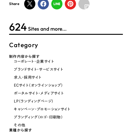
ポータルサイト・メディアサイト
（39件）
Share
LP（ランディングページ）
（28件）
NPO・一般社団法人
キャンペーン・プロモーションサイト
（12件）
624
Sites and more...
ブランディング（ロゴ・印刷物）
人材サービス
（90件）
その他
（1件）
Category
その他
制作内容から探す
お客様インタビュー
色
コーポレート・企業サイト
ブランドサイト・サービスサイト
求人・採用サイト
ホワイト・白色
ECサイト（オンラインショップ）
ポータルサイト・メディアサイト
グレー・黒色
LP（ランディングページ）
キャンペーン・プロモーションサイト
ベージュ・茶色
ブランディング（ロゴ・印刷物）
その他
レッド・赤色
業種から探す