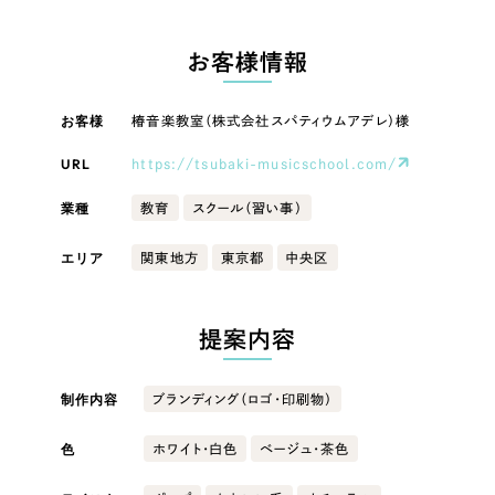
LP（ランディングページ）
（28件）
マーケティングDX支援
LP（ランディングページ）
キャンペーン・プロモーションサイト
（12件）
お客様情報
Webサイト制作
ブランディング（ロゴ・印刷物）
キャンペーン・プロモーション
（90件）
サイト
その他
（1件）
お客様
椿音楽教室（株式会社スパティウムアデレ）様
コーポレートサイト制作
オプションサービス
URL
https://tsubaki-musicschool.com/
ブランディング（ロゴ・印刷物）
採用サイト制作
お客様インタビュー
業種
教育
スクール（習い事）
ECサイト制作
その他
エリア
関東地方
東京都
中央区
Outsourcing
ブランドサイト制作
業種
?
よくある質問
アウトソーシング（代行支援）
提案内容
リープ・プロジェクト
製造業
「反響強化」を目的としたマーケティング代行
制作内容
リープ・プロジェクト
ブランディング（ロゴ・印刷物）
／
マーケティング代行
建設・建築
リープ・リクルーティング
SEO対策によるアクセス獲得、反響獲得などの"Webマーケティング"から、
ライン領域のマーケティングまでまるっと代行
色
ホワイト・白色
ベージュ・茶色
「採用強化」を目的とした採用業務代行
卸売・小売