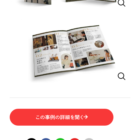
一部をご紹介します
教育
ブックマークしたサイト
インフラ関連
広告・メディア・放送
不動産
農林・水産
すべて
（624件）
コーポレート・企業サイト
（278件）
金融・保険業
ブランドサイト・サービスサイト
（85件）
この事例の詳細を聞く
その他サービス業
求人・採用サイト
（61件）
ECサイト（オンラインショップ）
（43件）
物流・運送