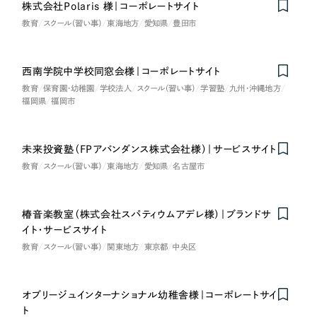
株式会社Polaris 様｜コーポレートサイト
教育
スクール（習い事）
東海地方
愛知県
豊田市
西南学院中学校同窓会様｜コーポレートサイト
教育
保育園・幼稚園
学校法人
スクール（習い事）
学習塾
九州・沖縄地方
福岡県
福岡市
未来投資塾（FPアバンダンス株式会社様）｜サービスサイト
教育
スクール（習い事）
東海地方
愛知県
名古屋市
椿音楽教室（株式会社スパティウムアデレ様）｜ブランドサ
イト・サービスサイト
教育
スクール（習い事）
関東地方
東京都
中央区
オブリージュインターナショナル幼稚舎様｜コーポレートサイ
ト