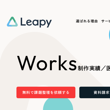
選ばれる理由
サー
Service
Works
Company
Useful
Works
サービス紹介
制作実績
会社概要
お役立ち情報
We
制作実績／医
一過性の広告に頼らず、
全国1,400社以上の支援実績
可能性をひらくデザインで
リーピーによるお役立ち情報を
コー
「仕組み」と「ノウハウ」を残す資産型DX
ら
しあわせな毎日をつくる
ます
支援をご提供します
実績の一部をご紹介します
EC
無料で課題整理を依頼する
資料請求
?
ブックマークしたサイ