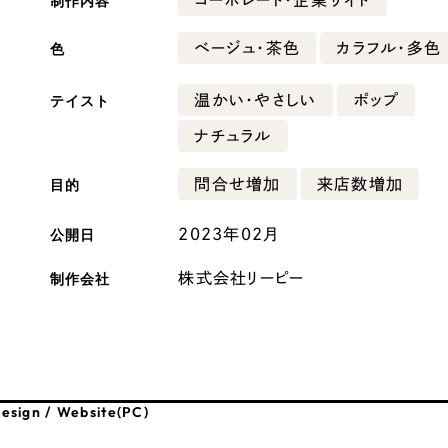
制作内容
広報ブログ
色
ベージュ・茶色
カラフル・多色
メルマガアーカイブ
テイスト
温かい・やさしい
ポップ
ナチュラル
目的
問合せ増加
来店数増加
プライバシーポリシー
情報セキュ
公開日
2023年02月
クッキーポリシー
サイトマップ
制作会社
株式会社リーピー
客様も歓迎。
セプトの策定からお任
化するサイト構成、デザ
esign / Website(PC)