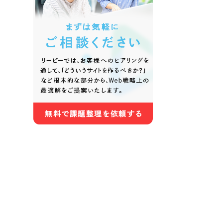
色
ホワイト・白色
グレー
オレンジ・橙色
イエロ
パープル・紫色
ピンク
さらに条件を追加する