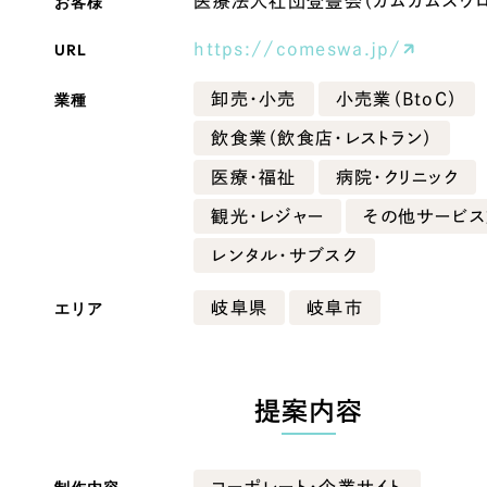
お客様
医療法人社団登豊会（カムカムスワロ
Company
URL
https://comeswa.jp/
業種
卸売・小売
小売業（BtoC）
会社情報
飲食業（飲食店・レストラン）
会社概要
医療・福祉
病院・クリニック
・黒色
ベージュ・茶色
代表挨拶
観光・レジャー
その他サービ
SDGsに向けた取り組み
レンタル・サブスク
ー・黄色
グリーン・緑色
メディア掲載と取材依頼
エリア
岐阜県
岐阜市
新着情報
・桃色
カラフル・多色
採用情報
ブログ
提案内容
リーピーブログ
代表ブログ
コーポレート・企業サイト