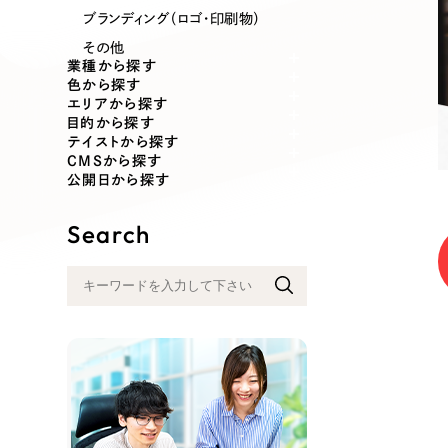
業種
ブランディング（ロゴ・印刷物）
その他
業種から探す
色から探す
エリアから探す
製造業
建設・建築
目的から探す
テイストから探す
CMSから探す
コンサルティング・調査
観光・レジ
公開日から探す
Search
自治体・官公庁
美容・エス
インフラ関連
広告・メデ
金融・保険業
その他サ
人材サービス
その他