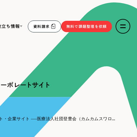
役立ち情報
資料請求
無料で課題整理を依頼
ce
リープ・リクルーティング
／
採用業務代行
求人票作成・面接など各種業務代行、採用の仕組み作り支
３点セット
援
ーポレートサイト
リープ・キャリア
／
人材紹介サービス
sへの取り組み
完全成功報酬型のスカウト型ハイクラス人材紹介（岐阜・愛
知）
報
ト・企業サイト
医療法人社団登豊会（カムカムスワロー）様｜コーポレートサイト
2件）