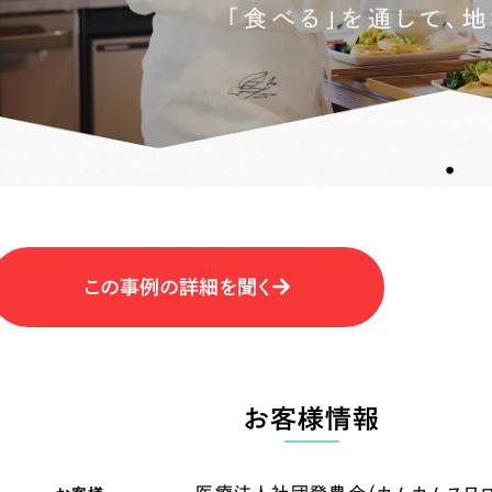
キャンペーン・プロモーションサイ
ブランディング（ロゴ・印刷物）
（
その他
（1件）
卸売・小売
医
Outsourcin
ャー
人材紹介・派遣
アウトソーシング（代行支援
テ
IT・インターネット
この事例の詳細を聞く
リープ・プロジェクト
「反響強化」を目的としたマー
ィア・放送
不動産
農
リープ・リクルーティング
「採用強化」を目的とした採用
お客様情報
ービス業
物流・運送
N
その他のサービス