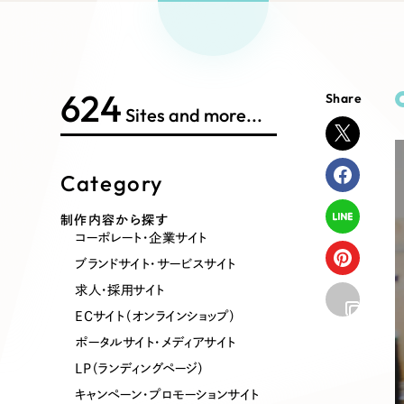
Works Search
絞り
リープ
SEO対
グ"から、
広報支援
624
Share
制作内容
Sites and more...
Category
コーポレート・企業サイト
ブランドサ
制作内容から探す
コーポレート・企業サイト
ポータルサイト・メディアサイト
LP（ラン
ブランドサイト・サービスサイト
求人・採用サイト
ECサイト（オンラインショップ）
その他
ポータルサイト・メディアサイト
LP（ランディングページ）
キャンペーン・プロモーションサイト