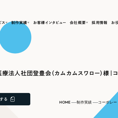
ビス
制作実績
お客様インタビュー
会社概要
採用情報
お
Web Produ
すべて
（624件）
コーポレート・企業サイト
（278件）
リーピーがわかる資料３点セット
bサイト制作
ブランドサイト・サービスサイト
リーピーが選ばれる理由
（85件）
リーピーのWebサイト制作・会社概要・サービスがわかる
会社概要
療法人社団登豊会（カムカムスワロー）様｜コ
の中か
ご紹介し
求人・採用サイト
お役立ち資料
（61件）
Webサイト制作
ポレートサイト制作
採用サイト制作
代表挨拶
SDG
すぐに使える資料をダウンロード
ECサイト（オンラインショップ）
（43件）
コーポレートサイト制作
サイト制作
ブランドサイト制作
ポータルサイト・メディアサイト
メディア掲載・取材依頼
新着情
（39件）
する
採用サイト制作
HOME
制作実績
コーポレー
LP（ランディングページ）
（28件）
よくある質問
ト
ECサイト制作
リーピーブログ
採用情報
キャンペーン・プロモーションサイト
（1
ブランドサイト制作
Webデザイン・Webマーケティングに関する情報を発信