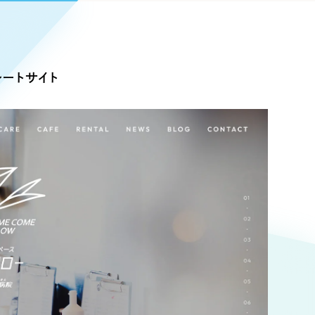
Pace
／
クラウド型工数管理ツール
日報ツールで案件ごとの営業利益をリアルタイムに可視化
発信
ートサイト
信
Cサイト（オンラインショップ）
）
ランディング（ロゴ・印刷物）
85件）
43件）
39件）