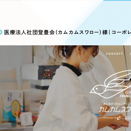
込み検索
ブランディング（ロゴ・印刷物）
ブランディング支援
・プロジェクト
広報ブログ
（90件）
／
マーケティング代行
リーピーの取り組みに関するお知らせ・イベントの様子を
策によるアクセス獲得、反響獲得などの"Webマーケティン
その他
（1件）
オプションサービス
代表ブログ
などのオフライン領域のマーケティングまでまるっと代行
医療法人社団登豊会（カムカムスワロー）様｜コーポレ
代表川口が経営・Web戦略・地方創生に関する情報を発
お客様インタビュー
メールマガジンアーカイブ
過去に配信したメールマガジンのアーカイブ
制作実績
イト・サービスサイト
求人・採用サイト
E
すべて
（624件）
コーポレート・企業サイト
（278件
ディングページ）
キャンペーン・プロモーション
ブ
ブランドサイト・サービスサイト
（
サイト
求人・採用サイト
（61件）
ECサイト（オンラインショップ）
（
ポータルサイト・メディアサイト
（
LP（ランディングページ）
（28件）