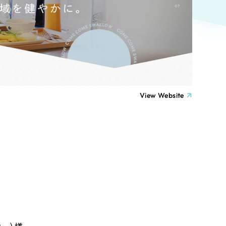
ト
（12件）
90件）
療・福祉
g
士業
View Website
）
教育
ケティング代行
林・水産
業務代行
PO・一般社団法人