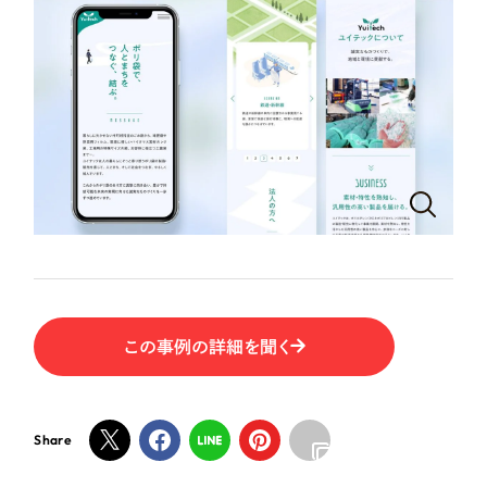
ポータルサイト・メディアサイト
（39件）
NPO・一般社団法人
LP（ランディングページ）
（28件）
キャンペーン・プロモーションサイト
（12件）
人材サービス
ブランディング（ロゴ・印刷物）
（90件）
その他
その他
（1件）
色
お客様インタビュー
ホワイト・白色
グレー・黒色
この事例の詳細を聞く
ベージュ・茶色
Share
レッド・赤色