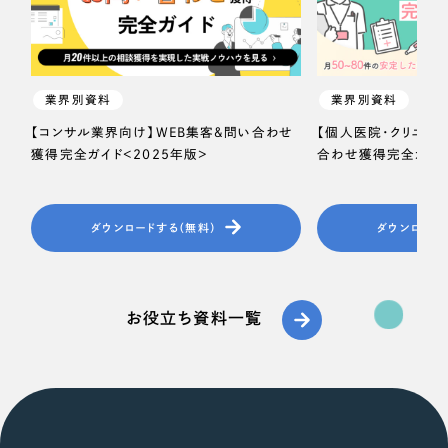
業界別資料
業界別資料
【コンサル業界向け】WEB集客＆問い合わせ
【個人医院・クリニッ
獲得完全ガイド＜2025年版＞
合わせ獲得完全ガイド
ダウンロードする（無料）
ダウンロード
お役立ち資料一覧