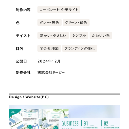
採用DX支援
その他のサービス
医療・福祉
制作内容
コーポレート・企業サイト
リープ・リクルーティング
／
採用業務代行
プライバシーポリシー
情報セキュリティ方針
求人票作成・面接など各種業務代行、採用の仕組み作り支援
色
グレー・黒色
グリーン・緑色
コンサルティング・調査
AI倫理ポリシー
クッキーポリシー
サイトマップ
リープ・キャリア
／
人材紹介サービス
テイスト
温かい・やさしい
シンプル
かわいい系
ウェブアクセシビリティ方針
完全成功報酬型のスカウト型ハイクラス人材紹介（岐阜・愛知）
観光・レジャー
目的
問合せ増加
ブランディング強化
カイゼンDX支援
人材紹介・派遣
公開日
2024年12月
Pace
／
クラウド型工数管理ツール
日報ツールで案件ごとの営業利益をリアルタイムに可視化
士業
制作会社
株式会社リーピー
自治体・官公庁
制作実績
Design / Website(PC)
Works
美容・エステ
制作実績
IT・インターネット
全国1,400社以上の支援実績の中から
実績の