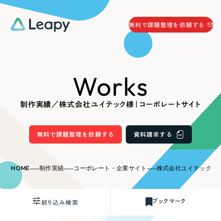
058-215-0066
無料で課題整理を依頼する
24時間受付
無料で課題整理を依頼する
Works
資料請求
する
資料請求する
制作実績／株式会社ユイテック様｜コーポレートサイト
無料で課題整理を依頼
する
Company
無料で課題整理を依頼する
資料請求する
会社情報
採用情報
HOME
制作実績
コーポレート・企業サイト
株式会社ユイテック様
Web Produce
お役立ち情報
ブックマーク
絞り込み検索
リーピーが選ばれる理由
会社概要