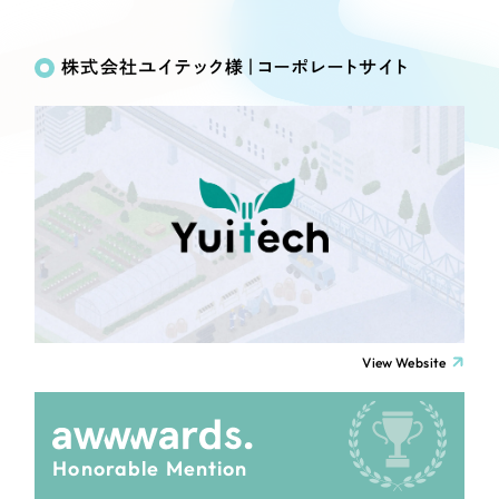
Works
絞り込み検
Webサイト制作
選ばれる理由
Search
索
コーポレートサイト制作
株式会社ユイテック様｜コーポレートサイト
採用サイト制作
サービス
制作内容
ECサイト制作
Service
ブランドサイト制作
コーポレート・企業サイト
サービス紹介
ブランディング支援
一過性の広告に頼らず、
「仕組み」と「ノウハウ」
制作実績
ブランドサイト・サービスサイト
を残す資産型DX支援をご提供します
すべて
（624件）
求人・採用サイト
コーポレート・企業サイト
（278件）
ブランドサイト・サービスサイト
（85件）
View Website
ECサイト（オンラインショップ）
求人・採用サイト
（61件）
ECサイト（オンラインショップ）
ポータルサイト・メディアサイト
（43件）
Honorable Mention
ポータルサイト・メディアサイト
（39件）
LP（ランディングページ）