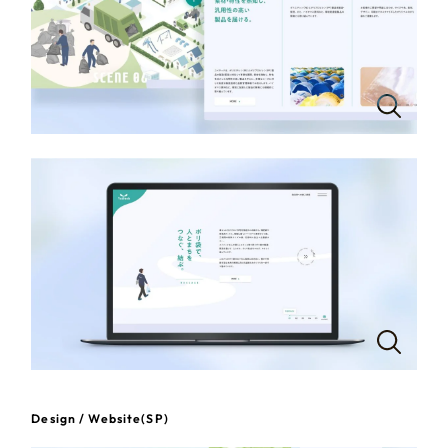
一部をご紹介します
教育
ブックマークしたサイト
インフラ関連
広告・メディア・放送
不動産
農林・水産
すべて
（624件）
金融・保険業
コーポレート・企業サイト
（278件）
ブランドサイト・サービスサイト
（85件）
その他サービス業
求人・採用サイト
（61件）
物流・運送
ECサイト（オンラインショップ）
Design / Website(SP)
（43件）