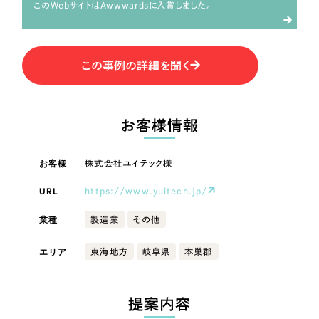
LP（ランディングページ）
（28件）
このWebサイトはAwwwardsに入賞しました。
マーケティングDX支援
キャンペーン・プロモーションサイト
（12件）
キャンペーン・プロモーション
Webサイト制作
ブランディング（ロゴ・印刷物）
（90件）
サイト
この事例の詳細を聞く
その他
（1件）
コーポレートサイト制作
ブランディング（ロゴ・印刷物）
オプションサービス
採用サイト制作
お客様情報
お客様インタビュー
その他
ECサイト制作
お客様
株式会社ユイテック様
業種
Outsourcing
ブランドサイト制作
URL
https://www.yuitech.jp/
?
よくある質問
アウトソーシング（代行支援）
業種
製造業
その他
製造業
リープ・プロジェクト
エリア
東海地方
岐阜県
本巣郡
「反響強化」を目的としたマーケティング代行
リープ・プロジェクト
建設・建築
／
マーケティング代行
リープ・リクルーティング
SEO対策によるアクセス獲得、反響獲得などの"Webマーケティング"から、
ライン領域のマーケティングまでまるっと代行
「採用強化」を目的とした採用業務代行
卸売・小売
提案内容