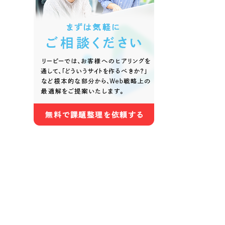
色
ホワイト・白色
グレー
オレンジ・橙色
イエロ
パープル・紫色
ピンク
さらに条件を追加する