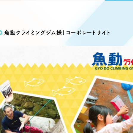
込み検索
ブランディング（ロゴ・印刷物）
ブランディング支援
・プロジェクト
広報ブログ
（90件）
／
マーケティング代行
リーピーの取り組みに関するお知らせ・イベントの様子を
策によるアクセス獲得、反響獲得などの"Webマーケティン
その他
（1件）
オプションサービス
代表ブログ
などのオフライン領域のマーケティングまでまるっと代行
魚動クライミングジム様｜コーポレートサイト
代表川口が経営・Web戦略・地方創生に関する情報を発
お客様インタビュー
メールマガジンアーカイブ
過去に配信したメールマガジンのアーカイブ
制作実績
イト・サービスサイト
求人・採用サイト
E
すべて
（624件）
コーポレート・企業サイト
（278件
ディングページ）
キャンペーン・プロモーション
ブ
ブランドサイト・サービスサイト
（
サイト
求人・採用サイト
（61件）
ECサイト（オンラインショップ）
（
ポータルサイト・メディアサイト
（
LP（ランディングページ）
（28件）