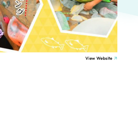
ト
（12件）
90件）
療・福祉
g
士業
View Website
）
教育
ケティング代行
林・水産
業務代行
PO・一般社団法人