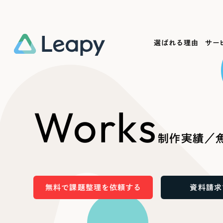
選ばれる理由
サー
Service
Works
Company
Useful
Works
サービス紹介
制作実績
会社概要
お役立ち情報
We
制作実績／魚
一過性の広告に頼らず、
全国1,400社以上の支援実績
可能性をひらくデザインで
リーピーによるお役立ち情報を
コー
「仕組み」と「ノウハウ」を残す資産型DX
ら
しあわせな毎日をつくる
ます
支援をご提供します
実績の一部をご紹介します
EC
無料で課題整理を依頼する
資料請求
?
ブックマークしたサイ