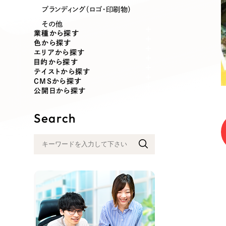
業種
ブランディング（ロゴ・印刷物）
その他
業種から探す
色から探す
エリアから探す
製造業
建設・建築
目的から探す
テイストから探す
CMSから探す
コンサルティング・調査
観光・レジ
公開日から探す
Search
自治体・官公庁
美容・エス
インフラ関連
広告・メデ
金融・保険業
その他サ
人材サービス
その他