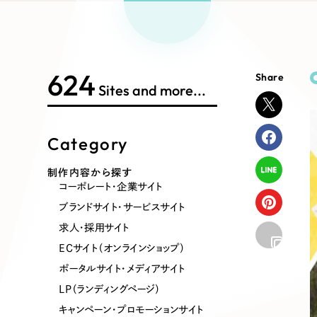
Works Search
絞り
リープ
SEO対
グ"から、
広報支援
624
Share
制作内容
Sites and more...
Category
コーポレート・企業サイト
ブランドサ
制作内容から探す
コーポレート・企業サイト
ポータルサイト・メディアサイト
LP（ラン
ブランドサイト・サービスサイト
求人・採用サイト
ECサイト（オンラインショップ）
その他
ポータルサイト・メディアサイト
LP（ランディングページ）
キャンペーン・プロモーションサイト