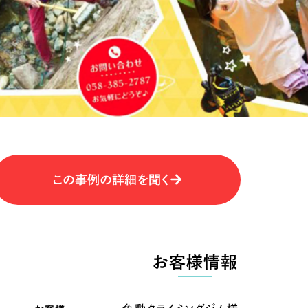
キャンペーン・プロモーションサイ
ブランディング（ロゴ・印刷物）
（
その他
（1件）
卸売・小売
医
Outsourcin
ャー
人材紹介・派遣
アウトソーシング（代行支援
テ
IT・インターネット
この事例の詳細を聞く
リープ・プロジェクト
「反響強化」を目的としたマー
ィア・放送
不動産
農
リープ・リクルーティング
「採用強化」を目的とした採用
お客様情報
ービス業
物流・運送
N
その他のサービス