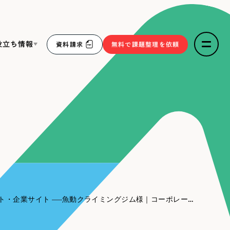
役立ち情報
資料請求
無料で課題整理を依頼
ce
リープ・リクルーティング
／
採用業務代行
求人票作成・面接など各種業務代行、採用の仕組み作り支
３点セット
援
リープ・キャリア
／
人材紹介サービス
sへの取り組み
完全成功報酬型のスカウト型ハイクラス人材紹介（岐阜・愛
知）
報
ト・企業サイト
魚動クライミングジム様｜コーポレートサイト
2件）