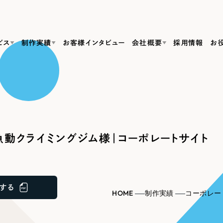
ビス
制作実績
お客様インタビュー
会社概要
採用情報
お
Web Produ
すべて
（624件）
コーポレート・企業サイト
（278件）
リーピーがわかる資料３点セット
bサイト制作
ブランドサイト・サービスサイト
リーピーが選ばれる理由
（85件）
リーピーのWebサイト制作・会社概要・サービスがわかる
会社概要
動クライミングジム様｜コーポレートサイト
の中か
ご紹介し
求人・採用サイト
お役立ち資料
（61件）
Webサイト制作
ポレートサイト制作
採用サイト制作
代表挨拶
SDG
すぐに使える資料をダウンロード
ECサイト（オンラインショップ）
（43件）
コーポレートサイト制作
サイト制作
ブランドサイト制作
ポータルサイト・メディアサイト
メディア掲載・取材依頼
新着情
（39件）
する
採用サイト制作
HOME
制作実績
コーポレー
LP（ランディングページ）
（28件）
よくある質問
ト
ECサイト制作
リーピーブログ
採用情報
キャンペーン・プロモーションサイト
（1
ブランドサイト制作
Webデザイン・Webマーケティングに関する情報を発信