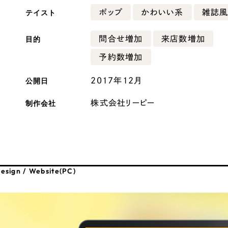
テイスト
ポップ
かわいい系
雑誌
広報ブログ
メルマガアーカイブ
目的
問合せ増加
来店数増加
予約数増加
公開日
2017年12月
制作会社
株式会社リーピー
プライバシーポリシー
情報セキュ
クッキーポリシー
サイトマップ
客様も歓迎。
セプトの策定からお任
esign / Website(PC)
化するサイト構成、デザ