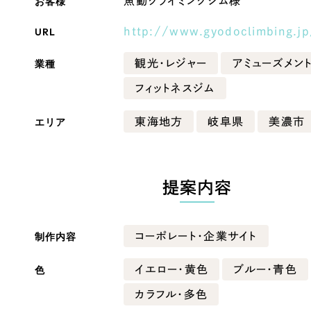
お客様
魚動クライミングジム様
Company
URL
http://www.gyodoclimbing.jp
業種
観光・レジャー
アミューズメン
会社情報
フィットネスジム
会社概要
エリア
東海地方
岐阜県
美濃市
・黒色
ベージュ・茶色
代表挨拶
SDGsに向けた取り組み
ー・黄色
グリーン・緑色
メディア掲載と取材依頼
提案内容
新着情報
・桃色
カラフル・多色
採用情報
制作内容
コーポレート・企業サイト
ブログ
色
イエロー・黄色
ブルー・青色
リーピーブログ
カラフル・多色
代表ブログ