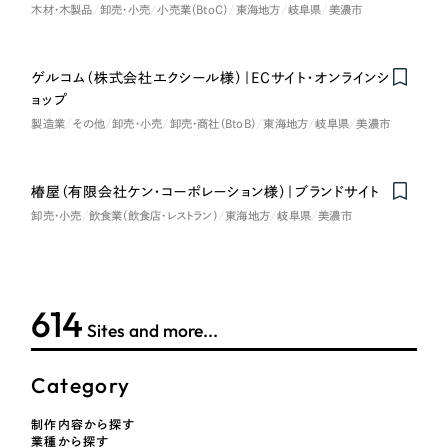
採用DX支援
その他のサービス
木材・木製品
卸売・小売
小売業（BtoC）
東海地方
岐阜県
美濃市
医療・福祉
リープ・リクルーティング
／
採用業務代行
プライバシーポリシー
情報セキュリティ方針
求人票作成・面接など各種業務代行、採用の仕組み作り支援
ゲルコム（株式会社エクシール様）｜ECサイト・オンラインシ
コンサルティング・調査
ョップ
AI倫理ポリシー
クッキーポリシー
サイトマップ
リープ・キャリア
／
人材紹介サービス
製造業
その他
卸売・小売
卸売・商社（BtoB）
東海地方
岐阜県
美濃市
ウェブアクセシビリティ方針
完全成功報酬型のスカウト型ハイクラス人材紹介（岐阜・愛知）
観光・レジャー
カイゼンDX支援
椿屋（有限会社ケン・コーポレーション様）｜ブランドサイト
人材紹介・派遣
卸売・小売
飲食業（飲食店・レストラン）
東海地方
岐阜県
美濃市
Pace
／
クラウド型工数管理ツール
日報ツールで案件ごとの営業利益をリアルタイムに可視化
士業
自治体・官公庁
620
制作実績
Sites and more...
Works
美容・エステ
Category
制作実績
IT・インターネット
制作内容から探す
全国1,400社以上の支援実績の中から
実績の
業種から探す