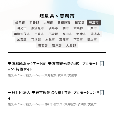
Works
絞り込み検
Webサイト制作
選ばれる理由
Search
索
コーポレートサイト制作
岐阜県 > 美濃市
採用サイト制作
サービス
岐阜市
羽島郡
大垣市
各務原市
揖斐郡
美濃市
制作内容
ECサイト制作
可児市
多治見市
羽島市
関市
本巣郡
山県市
Service
美濃加茂市
土岐市
不破郡
高山市
海津市
瑞浪市
ブランドサイト制作
加茂郡
可児郡
本巣市
恵那市
下呂市
郡上市
コーポレート・企業サイト
サービス紹介
ブランディング支援
養老郡
安八郡
大野郡
一過性の広告に頼らず、
「仕組み」と「ノウハウ」
制作実績
ブランドサイト・サービスサイト
を残す資産型DX支援をご提供します
美濃和紙あかりアート展（美濃市観光協会様）｜プロモーシ
すべて
（624件）
ョン・特設サイト
求人・採用サイト
コーポレート・企業サイト
（278件）
観光・レジャー
観光・レジャー
東海地方
岐阜県
美濃市
ブランドサイト・サービスサイト
（85件）
ECサイト（オンラインショップ）
求人・採用サイト
（61件）
一般社団法人 美濃市観光協会様｜特設・プロモーションサ
イト
ECサイト（オンラインショップ）
ポータルサイト・メディアサイト
（43件）
観光・レジャー
観光・レジャー
自治体・官公庁
東海地方
岐阜県
美濃市
ポータルサイト・メディアサイト
（39件）
LP（ランディングページ）