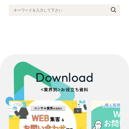
ポータルサイト・メディアサイト
（39件）
NPO・一般社団法人
LP（ランディングページ）
（28件）
キャンペーン・プロモーションサイト
（12件）
人材サービス
ブランディング（ロゴ・印刷物）
（90件）
その他
その他
（1件）
色
お客様インタビュー
Download
ホワイト・白色
グレー・黒色
＜業界別＞お役立ち資料
ベージュ・茶色
レッド・赤色