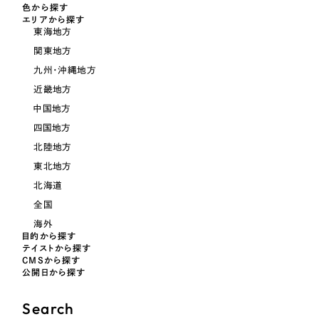
色から探す
一部をご紹介します
教育
エリアから探す
東海地方
ブックマークしたサイト
関東地方
インフラ関連
九州・沖縄地方
近畿地方
広告・メディア・放送
中国地方
四国地方
不動産
北陸地方
東北地方
農林・水産
北海道
すべて
全国
（624件）
金融・保険業
海外
コーポレート・企業サイト
（278件）
目的から探す
テイストから探す
ブランドサイト・サービスサイト
（85件）
その他サービス業
CMSから探す
公開日から探す
求人・採用サイト
（61件）
物流・運送
ECサイト（オンラインショップ）
（43件）
Search