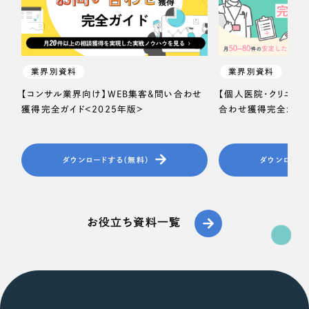
オレンジ・橙色
イエロー・黄色
業界別資料
業界別資料
【コンサル業界向け】WEB集客＆問い合わせ
【個人医院・クリニッ
グリーン・緑色
獲得完全ガイド＜2025年版＞
合わせ獲得完全ガイド
ブルー・青色
ダウンロードする（無料）
ダウンロード
パープル・紫色
ピンク・桃色
お役立ち資料一覧
カラフル・多色
その他