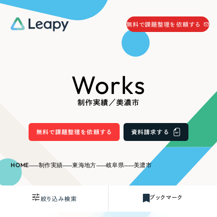
058-215-0066
無料で課題整理を依頼する
24時間受付
無料で課題整理を依頼する
Works
資料請求
する
資料請求する
制作実績／美濃市
無料で課題整理を依頼
する
Company
無料で課題整理を依頼する
資料請求する
会社情報
採用情報
HOME
制作実績
東海地方
岐阜県
美濃市
Web Produce
お役立ち情報
ブックマーク
絞り込み検索
リーピーが選ばれる理由
会社概要