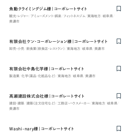
LP（ランディングページ）
（28件）
マーケティングDX支援
魚動クライミングジム様｜コーポレートサイト
キャンペーン・プロモーションサイト
（12件）
キャンペーン・プロモーション
観光・レジャー
アミューズメント・娯楽
フィットネスジム
東海地方
岐阜県
Webサイト制作
ブランディング（ロゴ・印刷物）
美濃市
（90件）
サイト
その他
（1件）
コーポレートサイト制作
ブランディング（ロゴ・印刷物）
有限会社ケン・コーポレーション様｜コーポレートサイト
オプションサービス
採用サイト制作
卸売・小売
飲食業（飲食店・レストラン）
東海地方
岐阜県
美濃市
お客様インタビュー
その他
ECサイト制作
有限会社中島化学様｜コーポレートサイト
業種
Outsourcing
ブランドサイト制作
製造業
化学（薬品・化粧品など）
東海地方
岐阜県
美濃市
?
よくある質問
アウトソーシング（代行支援）
製造業
髙瀬建設株式会社様｜コーポレートサイト
リープ・プロジェクト
建設・建築
建築（注文住宅など）
工務店・ハウスメーカー
東海地方
岐阜県
「反響強化」を目的としたマーケティング代行
リープ・プロジェクト
建設・建築
／
マーケティング代行
美濃市
リープ・リクルーティング
SEO対策によるアクセス獲得、反響獲得などの"Webマーケティング"から、
ライン領域のマーケティングまでまるっと代行
「採用強化」を目的とした採用業務代行
卸売・小売
Washi-nary様｜コーポレートサイト