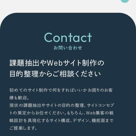
ポータルサイト・メディアサイト
（39件）
NPO・一般社団法人
LP（ランディングページ）
（28件）
キャンペーン・プロモーションサイト
（12件）
人材サービス
ブランディング（ロゴ・印刷物）
Contact
（90件）
その他
その他
（1件）
お問い合わせ
色
お客様インタビュー
課題抽出やWebサイト制作の
目的整理からご相談ください
ホワイト・白色
初めてのサイト制作で何をすればいいかお困りのお客
グレー・黒色
様も歓迎。
現状の課題抽出やサイトの目的の整理、サイトコンセプ
ベージュ・茶色
トの策定からお任せください。もちろん、Web集客の戦
略設計を具現化するサイト構成、デザイン、機能面まで
レッド・赤色
ご提案します。