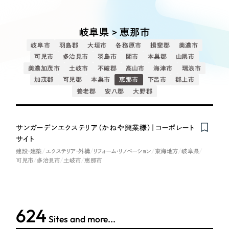
Works
絞り込み検
Webサイト制作
選ばれる理由
Search
索
コーポレートサイト制作
岐阜県 > 恵那市
採用サイト制作
サービス
岐阜市
羽島郡
大垣市
各務原市
揖斐郡
美濃市
制作内容
ECサイト制作
可児市
多治見市
羽島市
関市
本巣郡
山県市
Service
美濃加茂市
土岐市
不破郡
高山市
海津市
瑞浪市
ブランドサイト制作
加茂郡
可児郡
本巣市
恵那市
下呂市
郡上市
コーポレート・企業サイト
サービス紹介
ブランディング支援
養老郡
安八郡
大野郡
一過性の広告に頼らず、
「仕組み」と「ノウハウ」
制作実績
ブランドサイト・サービスサイト
を残す資産型DX支援をご提供します
サンガーデンエクステリア（かねや興業様）｜コーポレート
すべて
（624件）
サイト
求人・採用サイト
コーポレート・企業サイト
（278件）
建設・建築
エクステリア・外構
リフォーム・リノベーション
東海地方
岐阜県
可児市
多治見市
土岐市
恵那市
ブランドサイト・サービスサイト
（85件）
ECサイト（オンラインショップ）
求人・採用サイト
（61件）
ECサイト（オンラインショップ）
ポータルサイト・メディアサイト
（43件）
624
ポータルサイト・メディアサイト
（39件）
Sites and more...
LP（ランディングページ）