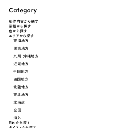
LP（ランディングページ）
（28件）
マーケティングDX支援
Category
キャンペーン・プロモーションサイト
（12件）
キャンペーン・プロモーション
Webサイト制作
ブランディング（ロゴ・印刷物）
（90件）
制作内容から探す
サイト
業種から探す
その他
（1件）
色から探す
コーポレートサイト制作
エリアから探す
ブランディング（ロゴ・印刷物）
東海地方
オプションサービス
採用サイト制作
関東地方
お客様インタビュー
その他
九州・沖縄地方
ECサイト制作
近畿地方
業種
Outsourcing
ブランドサイト制作
中国地方
四国地方
?
よくある質問
アウトソーシング（代行支援）
北陸地方
製造業
リープ・プロジェクト
東北地方
「反響強化」を目的としたマーケティング代行
北海道
リープ・プロジェクト
建設・建築
／
マーケティング代行
全国
リープ・リクルーティング
SEO対策によるアクセス獲得、反響獲得などの"Webマーケティング"から、
ライン領域のマーケティングまでまるっと代行
海外
「採用強化」を目的とした採用業務代行
卸売・小売
目的から探す
テイストから探す