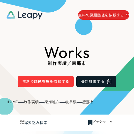
058-215-0066
無料で課題整理を依頼する
24時間受付
無料で課題整理を依頼する
Works
資料請求
する
資料請求する
制作実績／恵那市
無料で課題整理を依頼
する
Company
無料で課題整理を依頼する
資料請求する
会社情報
採用情報
HOME
制作実績
東海地方
岐阜県
恵那市
Web Produce
お役立ち情報
ブックマーク
絞り込み検索
リーピーが選ばれる理由
会社概要