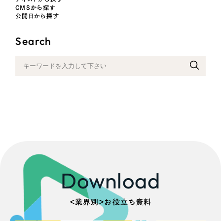
採用DX支援
その他のサービス
CMSから探す
医療・福祉
公開日から探す
リープ・リクルーティング
／
採用業務代行
プライバシーポリシー
情報セキュリティ方針
求人票作成・面接など各種業務代行、採用の仕組み作り支援
Search
コンサルティング・調査
AI倫理ポリシー
クッキーポリシー
サイトマップ
リープ・キャリア
／
人材紹介サービス
ウェブアクセシビリティ方針
完全成功報酬型のスカウト型ハイクラス人材紹介（岐阜・愛知）
観光・レジャー
カイゼンDX支援
人材紹介・派遣
Pace
／
クラウド型工数管理ツール
日報ツールで案件ごとの営業利益をリアルタイムに可視化
士業
自治体・官公庁
制作実績
Download
Works
美容・エステ
制作実績
＜業界別＞お役立ち資料
IT・インターネット
全国1,400社以上の支援実績の中から
実績の