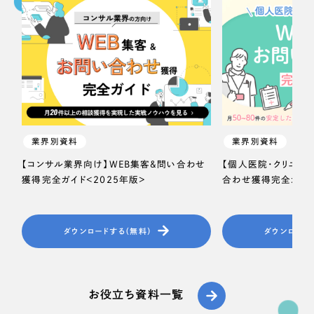
一部をご紹介します
教育
ブックマークしたサイト
インフラ関連
広告・メディア・放送
不動産
業界別資料
業界別資料
【コンサル業界向け】WEB集客＆問い合わせ
【個人医院・クリニッ
農林・水産
獲得完全ガイド＜2025年版＞
合わせ獲得完全ガイド
すべて
（624件）
金融・保険業
コーポレート・企業サイト
（278件）
ダウンロードする（無料）
ダウンロード
ブランドサイト・サービスサイト
（85件）
その他サービス業
求人・採用サイト
（61件）
物流・運送
ECサイト（オンラインショップ）
お役立ち資料一覧
（43件）