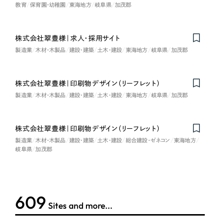
LP（ランディングページ）
（28件）
教育
保育園・幼稚園
東海地方
岐阜県
加茂郡
マーケティングDX支援
キャンペーン・プロモーションサイト
（12件）
キャンペーン・プロモーション
Webサイト制作
ブランディング（ロゴ・印刷物）
（90件）
サイト
株式会社翠豊様｜求人・採用サイト
製造業
木材・木製品
建設・建築
土木・建設
東海地方
岐阜県
加茂郡
その他
（1件）
コーポレートサイト制作
ブランディング（ロゴ・印刷物）
オプションサービス
採用サイト制作
株式会社翠豊様｜印刷物デザイン（リーフレット）
お客様インタビュー
その他
製造業
木材・木製品
建設・建築
土木・建設
東海地方
岐阜県
加茂郡
ECサイト制作
業種
Outsourcing
ブランドサイト制作
株式会社翠豊様｜印刷物デザイン（リーフレット）
製造業
木材・木製品
建設・建築
土木・建設
総合建設・ゼネコン
東海地方
?
よくある質問
アウトソーシング（代行支援）
岐阜県
加茂郡
製造業
リープ・プロジェクト
「反響強化」を目的としたマーケティング代行
リープ・プロジェクト
建設・建築
／
マーケティング代行
リープ・リクルーティング
SEO対策によるアクセス獲得、反響獲得などの"Webマーケティング"から、
612
ライン領域のマーケティングまでまるっと代行
Sites and more...
「採用強化」を目的とした採用業務代行
卸売・小売