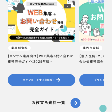
ポータルサイト・メディアサイト
（39件）
NPO・一般社団法人
LP（ランディングページ）
（28件）
キャンペーン・プロモーションサイト
（12件）
人材サービス
ブランディング（ロゴ・印刷物）
（90件）
その他
その他
（1件）
色
業界別資料
業界別資料
お客様インタビュー
【コンサル業界向け】WEB集客＆問い合わせ
【個人医院・クリニッ
獲得完全ガイド＜2025年版＞
合わせ獲得完全ガイド
ホワイト・白色
グレー・黒色
ダウンロードする（無料）
ダウンロード
ベージュ・茶色
お役立ち資料一覧
レッド・赤色