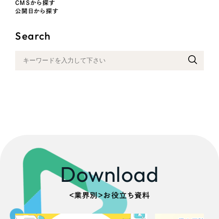
CMSから探す
一部をご紹介します
公開日から探す
教育
ブックマークしたサイト
Search
インフラ関連
広告・メディア・放送
不動産
農林・水産
すべて
（624件）
金融・保険業
コーポレート・企業サイト
（278件）
Download
ブランドサイト・サービスサイト
（85件）
その他サービス業
求人・採用サイト
（61件）
＜業界別＞お役立ち資料
物流・運送
ECサイト（オンラインショップ）
（43件）