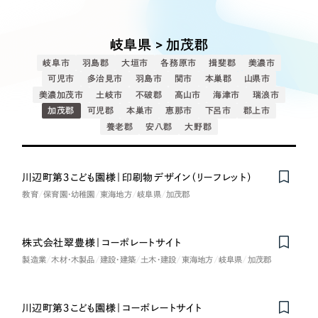
Works
絞り込み検
Webサイト制作
選ばれる理由
Search
索
コーポレートサイト制作
岐阜県 > 加茂郡
採用サイト制作
サービス
岐阜市
羽島郡
大垣市
各務原市
揖斐郡
美濃市
制作内容
ECサイト制作
可児市
多治見市
羽島市
関市
本巣郡
山県市
Service
美濃加茂市
土岐市
不破郡
高山市
海津市
瑞浪市
ブランドサイト制作
加茂郡
可児郡
本巣市
恵那市
下呂市
郡上市
コーポレート・企業サイト
サービス紹介
ブランディング支援
養老郡
安八郡
大野郡
一過性の広告に頼らず、
「仕組み」と「ノウハウ」
制作実績
ブランドサイト・サービスサイト
を残す資産型DX支援をご提供します
川辺町第３こども園様｜印刷物デザイン（リーフレット）
すべて
（624件）
教育
保育園・幼稚園
東海地方
岐阜県
加茂郡
求人・採用サイト
コーポレート・企業サイト
（278件）
ブランドサイト・サービスサイト
（85件）
ECサイト（オンラインショップ）
株式会社翠豊様｜コーポレートサイト
求人・採用サイト
（61件）
製造業
木材・木製品
建設・建築
土木・建設
東海地方
岐阜県
加茂郡
ECサイト（オンラインショップ）
ポータルサイト・メディアサイト
（43件）
ポータルサイト・メディアサイト
（39件）
川辺町第３こども園様｜コーポレートサイト
LP（ランディングページ）