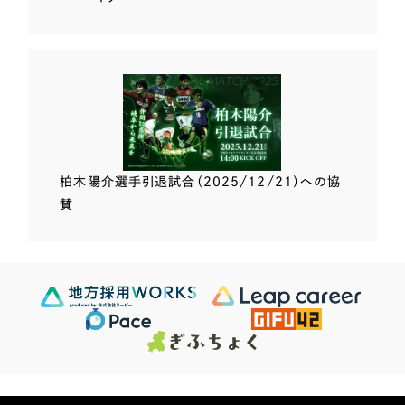
柏木陽介選手
引退試合（2025/12/21）
への協
賛
Scroll Down
624
この条件で検索する
Sites
検索結果 ...