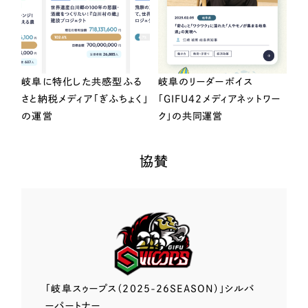
岐阜に特化した共感型ふる
岐阜のリーダーボイス
さと納税メディア「ぎふちょく」
「GIFU42メディアネットワー
の運営
ク」の共同運営
協賛
「岐阜スゥープス
（2025-26SEASON）」
シルバ
ーパートナー