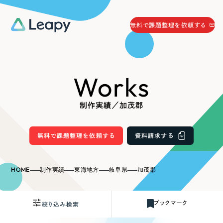
058-215-0066
無料で課題整理を依頼する
24時間受付
無料で課題整理を依頼する
Works
資料請求
する
資料請求する
制作実績／加茂郡
無料で課題整理を依頼
する
Company
無料で課題整理を依頼する
資料請求する
会社情報
採用情報
HOME
制作実績
東海地方
岐阜県
加茂郡
Web Produce
お役立ち情報
ブックマーク
絞り込み検索
リーピーが選ばれる理由
会社概要