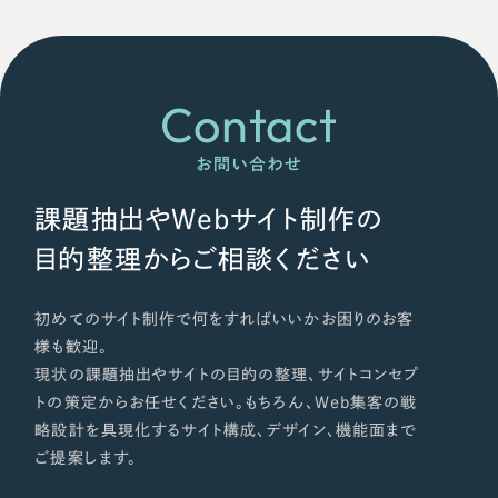
オレンジ・橙色
イエロー・黄色
Contact
グリーン・緑色
お問い合わせ
課題抽出やWebサイト制作の
ブルー・青色
目的整理からご相談ください
パープル・紫色
初めてのサイト制作で何をすればいいかお困りのお客
ピンク・桃色
様も歓迎。
現状の課題抽出やサイトの目的の整理、サイトコンセプ
トの策定からお任せください。もちろん、Web集客の戦
カラフル・多色
略設計を具現化するサイト構成、デザイン、機能面まで
ご提案します。
その他