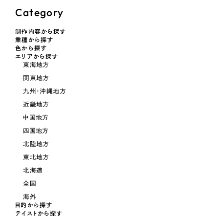
採用DX支援
その他のサービス
Category
医療・福祉
リープ・リクルーティング
／
採用業務代行
制作内容から探す
プライバシーポリシー
情報セキュリティ方針
求人票作成・面接など各種業務代行、採用の仕組み作り支援
業種から探す
コンサルティング・調査
色から探す
AI倫理ポリシー
クッキーポリシー
サイトマップ
リープ・キャリア
／
人材紹介サービス
エリアから探す
ウェブアクセシビリティ方針
完全成功報酬型のスカウト型ハイクラス人材紹介（岐阜・愛知）
東海地方
観光・レジャー
関東地方
カイゼンDX支援
九州・沖縄地方
人材紹介・派遣
近畿地方
Pace
／
クラウド型工数管理ツール
中国地方
日報ツールで案件ごとの営業利益をリアルタイムに可視化
士業
四国地方
北陸地方
自治体・官公庁
制作実績
東北地方
北海道
Works
美容・エステ
全国
制作実績
海外
IT・インターネット
目的から探す
テイストから探す
全国1,400社以上の支援実績の中から
実績の