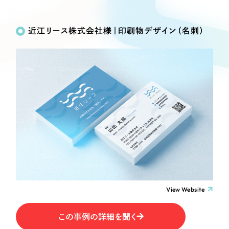
Works
絞り込み検
Webサイト制作
選ばれる理由
Search
索
コーポレートサイト制作
近江リース株式会社様｜印刷物デザイン（名刺）
採用サイト制作
サービス
制作内容
ECサイト制作
Service
ブランドサイト制作
コーポレート・企業サイト
サービス紹介
ブランディング支援
一過性の広告に頼らず、
「仕組み」と「ノウハウ」
制作実績
ブランドサイト・サービスサイト
を残す資産型DX支援をご提供します
すべて
（624件）
求人・採用サイト
コーポレート・企業サイト
（278件）
ブランドサイト・サービスサイト
（85件）
ECサイト（オンラインショップ）
求人・採用サイト
（61件）
View Website
ECサイト（オンラインショップ）
ポータルサイト・メディアサイト
（43件）
ポータルサイト・メディアサイト
この事例の詳細を聞く
（39件）
LP（ランディングページ）