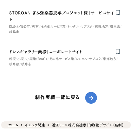
STOROAN ぎふ弦楽器貸与プロジェクト様｜サービスサイ
ト
自治体・官公庁
教育
その他サービス業
レンタル・サブスク
東海地方
岐阜県
岐阜市
ドレスギャラリー蘭様｜コーポレートサイト
卸売・小売
小売業（BtoC）
その他サービス業
レンタル・サブスク
東海地方
岐阜県
岐阜市
制作実績一覧に戻る
ホーム
インフラ関連
近江リース株式会社様｜印刷物デザイン（名刺）