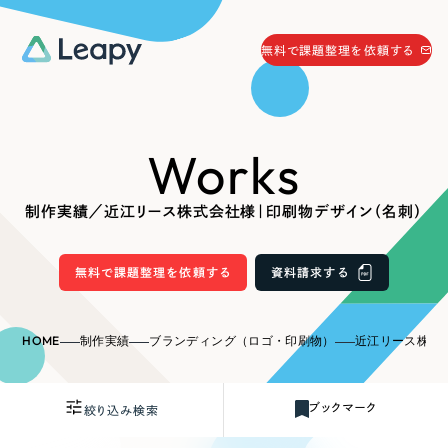
058-215-0066
無料で課題整理を依頼する
24時間受付
無料で課題整理を依頼する
Works
資料請求
する
資料請求する
制作実績／近江リース株式会社様｜印刷物デザイン（名刺）
無料で課題整理を依頼
する
Company
無料で課題整理を依頼する
資料請求する
会社情報
採用情報
HOME
制作実績
ブランディング（ロゴ・印刷物）
近江リース株式会
Web Produce
お役立ち情報
ブックマーク
絞り込み検索
リーピーが選ばれる理由
会社概要