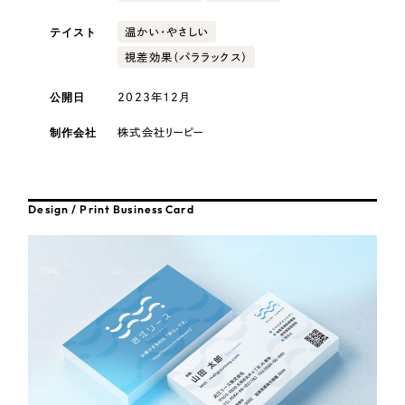
採用DX支援
その他のサービス
医療・福祉
テイスト
温かい・やさしい
リープ・リクルーティング
／
採用業務代行
視差効果（パララックス）
プライバシーポリシー
情報セキュリティ方針
求人票作成・面接など各種業務代行、採用の仕組み作り支援
コンサルティング・調査
AI倫理ポリシー
クッキーポリシー
サイトマップ
リープ・キャリア
／
人材紹介サービス
公開日
2023年12月
ウェブアクセシビリティ方針
完全成功報酬型のスカウト型ハイクラス人材紹介（岐阜・愛知）
観光・レジャー
制作会社
株式会社リーピー
カイゼンDX支援
人材紹介・派遣
Pace
／
クラウド型工数管理ツール
Design / Print Business Card
日報ツールで案件ごとの営業利益をリアルタイムに可視化
士業
自治体・官公庁
制作実績
Works
美容・エステ
制作実績
IT・インターネット
全国1,400社以上の支援実績の中から
実績の