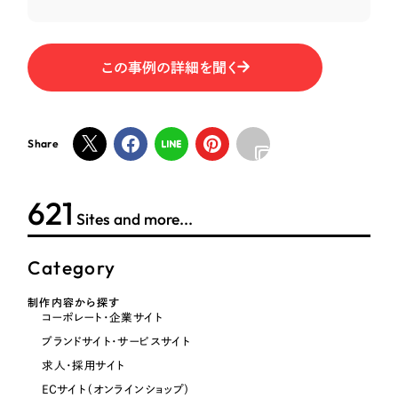
ポータルサイト・メディアサイト
（39件）
NPO・一般社団法人
LP（ランディングページ）
（28件）
キャンペーン・プロモーションサイト
（12件）
この事例の詳細を聞く
人材サービス
ブランディング（ロゴ・印刷物）
（90件）
その他
その他
（1件）
Share
色
お客様インタビュー
624
Sites and more...
ホワイト・白色
Category
グレー・黒色
制作内容から探す
コーポレート・企業サイト
ベージュ・茶色
ブランドサイト・サービスサイト
求人・採用サイト
レッド・赤色
ECサイト（オンラインショップ）