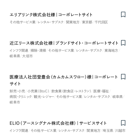
エリアリンク株式会社様｜コーポレートサイト
その他サービス業
レンタル・サブスク
関東地方
東京都
千代田区
近江リース株式会社様｜ブランドサイト・コーポレートサイト
Nominee
インフラ関連
掃除・清掃
その他サービス業
レンタル・サブスク
東海地方
岐阜県
大垣市
医療法人社団登豊会（カムカムスワロー）様｜コーポレート
サイト
卸売・小売
小売業（BtoC）
飲食業（飲食店・レストラン）
医療・福祉
病院・クリニック
観光・レジャー
その他サービス業
レンタル・サブスク
岐阜県
岐阜市
ELIO（アースシグナル株式会社様）｜サービスサイト
インフラ関連
その他サービス業
レンタル・サブスク
関東地方
埼玉県
川越市