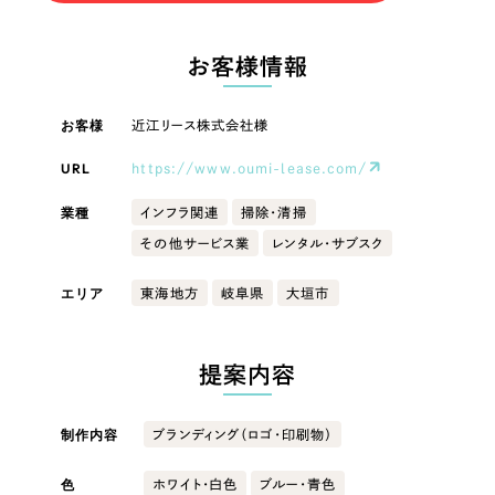
LP（ランディングページ）
（28件）
マーケティングDX支援
キャンペーン・プロモーションサイト
（12件）
キャンペーン・プロモーション
お客様情報
Webサイト制作
ブランディング（ロゴ・印刷物）
（90件）
サイト
その他
（1件）
お客様
コーポレートサイト制作
近江リース株式会社様
ブランディング（ロゴ・印刷物）
オプションサービス
URL
https://www.oumi-lease.com/
採用サイト制作
お客様インタビュー
その他
業種
インフラ関連
掃除・清掃
ECサイト制作
その他サービス業
レンタル・サブスク
業種
Outsourcing
ブランドサイト制作
エリア
東海地方
岐阜県
大垣市
?
よくある質問
アウトソーシング（代行支援）
製造業
リープ・プロジェクト
提案内容
「反響強化」を目的としたマーケティング代行
リープ・プロジェクト
建設・建築
／
マーケティング代行
リープ・リクルーティング
SEO対策によるアクセス獲得、反響獲得などの"Webマーケティング"から、
制作内容
ブランディング（ロゴ・印刷物）
ライン領域のマーケティングまでまるっと代行
「採用強化」を目的とした採用業務代行
卸売・小売
色
ホワイト・白色
ブルー・青色