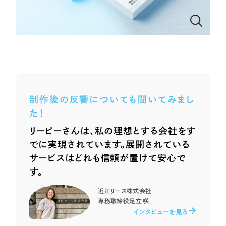
一部をご紹介します
教育
ブックマークしたサイト
インフラ関連
広告・メディア・放送
不動産
制作後の反響についても聞いてみまし
た！
農林・水産
リーピーさんは、私の理想とする会社をす
でに実現されています。展開されている
すべて
（624件）
金融・保険業
サービスはどれも信頼が置けて安心で
コーポレート・企業サイト
（278件）
す。
ブランドサイト・サービスサイト
（85件）
その他サービス業
近江リース株式会社
求人・採用サイト
（61件）
専務取締役
足立 咲
物流・運送
ECサイト（オンラインショップ）
インタビューを見る
（43件）