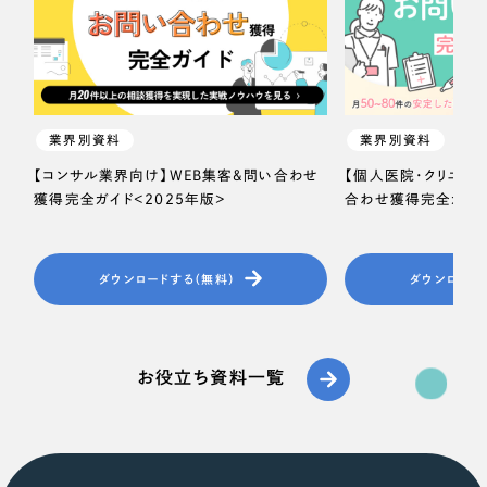
業界別資料
業界別資料
【コンサル業界向け】WEB集客＆問い合わせ
【個人医院・クリニッ
獲得完全ガイド＜2025年版＞
合わせ獲得完全ガイド
ダウンロードする（無料）
ダウンロード
お役立ち資料一覧