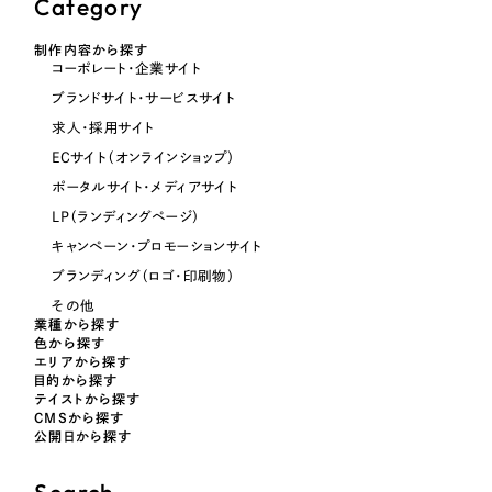
Category
制作内容から探す
オレンジ・橙色
コーポレート・企業サイト
ブランドサイト・サービスサイト
イエロー・黄色
求人・採用サイト
ECサイト（オンラインショップ）
グリーン・緑色
ポータルサイト・メディアサイト
LP（ランディングページ）
ブルー・青色
キャンペーン・プロモーションサイト
ブランディング（ロゴ・印刷物）
パープル・紫色
その他
業種から探す
色から探す
ピンク・桃色
エリアから探す
目的から探す
テイストから探す
CMSから探す
カラフル・多色
公開日から探す
その他
Search