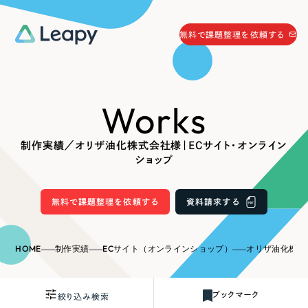
058-215-0066
無料で課題整理を依頼する
24時間受付
無料で課題整理を依頼する
Works
資料請求
する
資料請求する
制作実績／オリザ油化株式会社様｜ECサイト・オンライン
無料で課題整理を依頼
する
ショップ
Company
無料で課題整理を依頼する
資料請求する
会社情報
採用情報
Web Produce
HOME
制作実績
ECサイト（オンラインショップ）
オリザ油化株式会社
お役立ち情報
リーピーが選ばれる理由
会社概要
ブックマーク
絞り込み検索