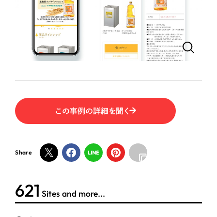
ポータルサイト・メディアサイト
（39件）
LP（ランディングページ）
（28件）
NPO・一般社団法人
キャンペーン・プロモーションサイト
（12件）
ブランディング（ロゴ・印刷物）
人材サービス
（90件）
その他
（1件）
その他
お客様インタビュー
色
この事例の詳細を聞く
ホワイト・白色
Share
グレー・黒色
624
ベージュ・茶色
Sites and more...
レッド・赤色