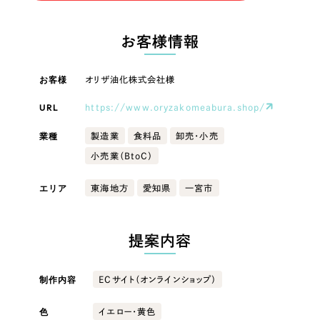
LP（ランディングページ）
（28件）
マーケティングDX支援
LP（ランディングページ）
キャンペーン・プロモーションサイト
（12件）
お客様情報
Webサイト制作
ブランディング（ロゴ・印刷物）
キャンペーン・プロモーション
（90件）
サイト
その他
（1件）
お客様
オリザ油化株式会社様
コーポレートサイト制作
オプションサービス
URL
https://www.oryzakomeabura.shop/
ブランディング（ロゴ・印刷物）
採用サイト制作
お客様インタビュー
業種
製造業
食料品
卸売・小売
ECサイト制作
その他
小売業（BtoC）
Outsourcing
ブランドサイト制作
業種
エリア
東海地方
愛知県
一宮市
?
よくある質問
アウトソーシング（代行支援）
リープ・プロジェクト
製造業
提案内容
「反響強化」を目的としたマーケティング代行
リープ・プロジェクト
／
マーケティング代行
建設・建築
リープ・リクルーティング
SEO対策によるアクセス獲得、反響獲得などの"Webマーケティング"から、
制作内容
ECサイト（オンラインショップ）
ライン領域のマーケティングまでまるっと代行
「採用強化」を目的とした採用業務代行
色
イエロー・黄色
卸売・小売