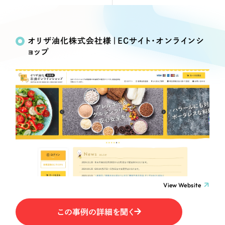
Webサイト制作
Works
絞り込み検
選ばれる理由
コーポレートサイト制作
Search
索
採用サイト制作
オリザ油化株式会社様｜ECサイト・オンラインシ
サービス
ョップ
ECサイト制作
制作内容
Service
ブランドサイト制作
サービス紹介
ブランディング支援
コーポレート・企業サイト
一過性の広告に頼らず、
「仕組み」と「ノウハウ」
制作実績
を残す資産型DX支援をご提供します
ブランドサイト・サービスサイト
すべて
（624件）
コーポレート・企業サイト
（278件）
求人・採用サイト
ブランドサイト・サービスサイト
（85件）
求人・採用サイト
ECサイト（オンラインショップ）
（61件）
View Website
ECサイト（オンラインショップ）
（43件）
ポータルサイト・メディアサイト
この事例の詳細を聞く
ポータルサイト・メディアサイト
（39件）