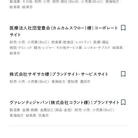
製造業
その他
卸売・小売
卸売・商社（BtoB）
小売業（BtoC）
東海地方
岐阜県
岐阜市
医療法人社団登豊会（カムカムスワロー）様｜コーポレート
サイト
卸売・小売
小売業（BtoC）
飲食業（飲食店・レストラン）
医療・福祉
病院・クリニック
観光・レジャー
その他サービス業
レンタル・サブスク
岐阜県
岐阜市
株式会社サギサカ様｜ブランドサイト・サービスサイト
卸売・小売
小売業（BtoC）
東海地方
愛知県
豊田市
ヴァレンティジャパン（株式会社コラント様）｜ブランドサイト
製造業
金属・鉄鋼
金属加工（部品・金型）
卸売・小売
小売業（BtoC）
東海地方
岐阜県
羽島市