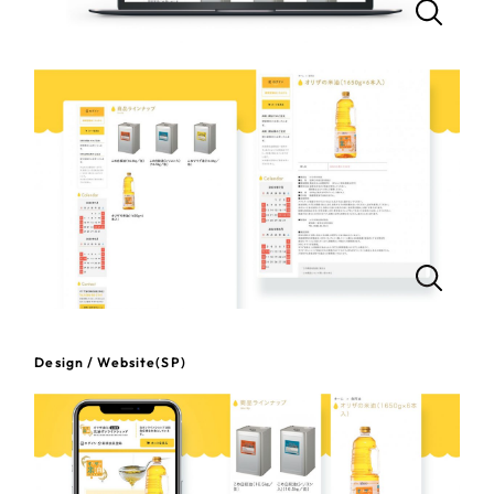
一部をご紹介します
教育
ブックマークしたサイト
インフラ関連
広告・メディア・放送
不動産
農林・水産
すべて
（624件）
コーポレート・企業サイト
（278件）
金融・保険業
Design / Website(SP)
ブランドサイト・サービスサイト
（85件）
その他サービス業
求人・採用サイト
（61件）
ECサイト（オンラインショップ）
（43件）
物流・運送