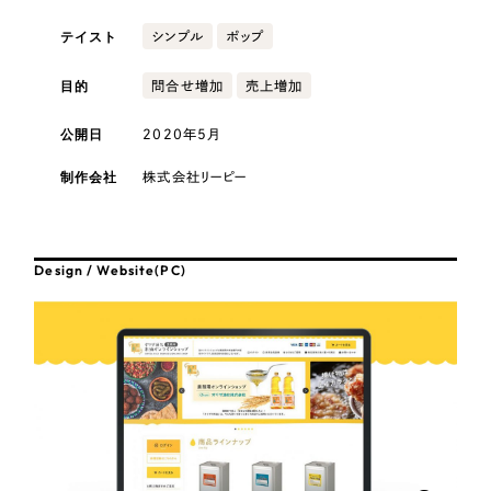
採用DX支援
その他のサービス
テイスト
シンプル
ポップ
医療・福祉
リープ・リクルーティング
／
採用業務代行
プライバシーポリシー
情報セキュリティ方針
求人票作成・面接など各種業務代行、採用の仕組み作り支援
目的
問合せ増加
売上増加
AI倫理ポリシー
クッキーポリシー
サイトマップ
リープ・キャリア
コンサルティング・調査
／
人材紹介サービス
公開日
2020年5月
ウェブアクセシビリティ方針
完全成功報酬型のスカウト型ハイクラス人材紹介（岐阜・愛知）
観光・レジャー
制作会社
株式会社リーピー
カイゼンDX支援
人材紹介・派遣
Pace
／
クラウド型工数管理ツール
Design / Website(PC)
日報ツールで案件ごとの営業利益をリアルタイムに可視化
士業
制作実績
自治体・官公庁
Works
美容・エステ
制作実績
IT・インターネット
全国1,400社以上の支援実績の中から
実績の