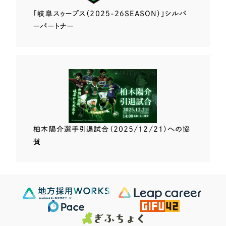
「岐阜スゥープス
（2025-26SEASON）」
シルバ
ーパートナー
柏木陽介選手
引退試合（2025/12/21）
への協
賛