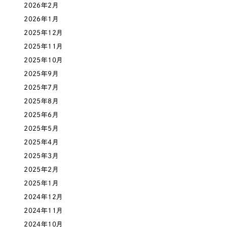
採用DX支援
その他のサービス
2026年2月
医療・福祉
2026年1月
リープ・リクルーティング
／
採用業務代行
2025年12月
プライバシーポリシー
情報セキュリティ方針
求人票作成・面接など各種業務代行、採用の仕組み作り支援
コンサルティング・調査
2025年11月
AI倫理ポリシー
クッキーポリシー
サイトマップ
リープ・キャリア
／
人材紹介サービス
2025年10月
ウェブアクセシビリティ方針
完全成功報酬型のスカウト型ハイクラス人材紹介（岐阜・愛知）
観光・レジャー
2025年9月
2025年7月
カイゼンDX支援
人材紹介・派遣
2025年8月
Pace
／
クラウド型工数管理ツール
2025年6月
日報ツールで案件ごとの営業利益をリアルタイムに可視化
士業
2025年5月
2025年4月
自治体・官公庁
2025年3月
制作実績
2025年2月
Works
美容・エステ
2025年1月
2024年12月
制作実績
2024年11月
IT・インターネット
全国1,400社以上の支援実績の中から
実績の
2024年10月