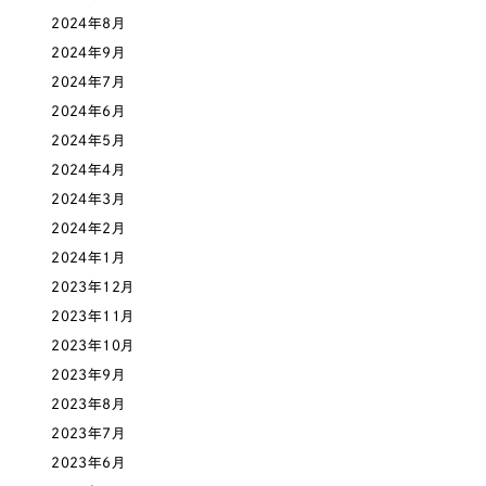
一部をご紹介します
2024年8月
教育
2024年9月
ブックマークしたサイト
2024年7月
インフラ関連
2024年6月
2024年5月
広告・メディア・放送
2024年4月
2024年3月
不動産
2024年2月
2024年1月
農林・水産
2023年12月
すべて
（624件）
2023年11月
金融・保険業
コーポレート・企業サイト
2023年10月
（278件）
2023年9月
ブランドサイト・サービスサイト
（85件）
その他サービス業
2023年8月
求人・採用サイト
（61件）
2023年7月
物流・運送
ECサイト（オンラインショップ）
（43件）
2023年6月