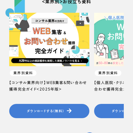
＜業界別＞お役立ち資料
業界別資料
業界別資料
【コンサル業界向け】WEB集客＆問い合わせ
【個人医院・クリニッ
獲得完全ガイド＜2025年版＞
合わせ獲得完全ガイド
ダウンロードする（無料）
ダウンロード