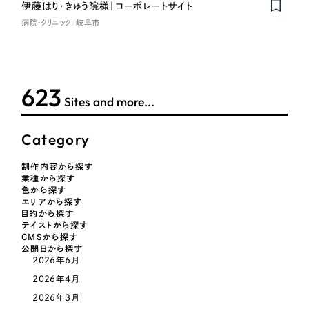
LP（ランディングページ）
（28件）
伊藤はり・きゅう院様｜コーポレートサイト
マーケティングDX支援
病院・クリニック
岐阜市
キャンペーン・プロモーションサイト
（12件）
キャンペーン・プロモーション
Webサイト制作
ブランディング（ロゴ・印刷物）
（90件）
サイト
その他
（1件）
コーポレートサイト制作
623
ブランディング（ロゴ・印刷物）
Sites and more...
オプションサービス
採用サイト制作
お客様インタビュー
その他
Category
ECサイト制作
業種
Outsourcing
制作内容から探す
ブランドサイト制作
業種から探す
色から探す
?
よくある質問
エリアから探す
アウトソーシング（代行支援）
製造業
目的から探す
テイストから探す
リープ・プロジェクト
CMSから探す
「反響強化」を目的としたマーケティング代行
公開日から探す
リープ・プロジェクト
建設・建築
／
マーケティング代行
2026年6月
リープ・リクルーティング
SEO対策によるアクセス獲得、反響獲得などの"Webマーケティング"から、
2026年4月
ライン領域のマーケティングまでまるっと代行
「採用強化」を目的とした採用業務代行
卸売・小売
2026年3月