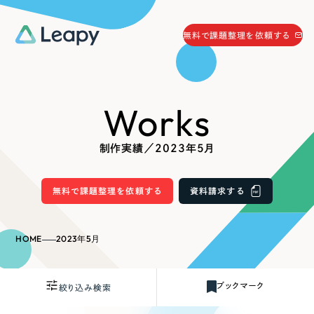
058-215-0066
無料で課題整理を依頼する
24時間受付
無料で課題整理を依頼する
Works
資料請求
する
資料請求する
制作実績／2023年5月
無料で課題整理を依頼
する
Company
無料で課題整理を依頼する
資料請求する
会社情報
採用情報
HOME
2023年5月
Web Produce
お役立ち情報
ブックマーク
絞り込み検索
リーピーが選ばれる理由
会社概要