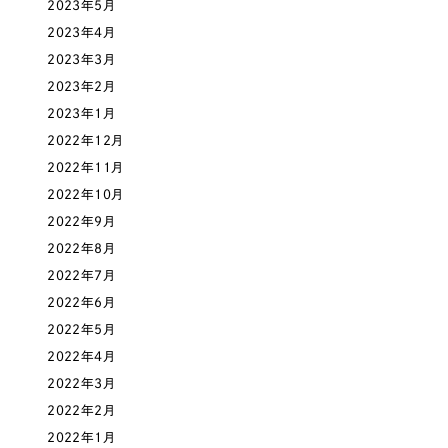
ポータルサイト・メディアサイト
（39件）
2023年5月
NPO・一般社団法人
LP（ランディングページ）
2023年4月
（28件）
2023年3月
キャンペーン・プロモーションサイト
（12件）
人材サービス
2023年2月
ブランディング（ロゴ・印刷物）
（90件）
2023年1月
その他
その他
（1件）
2022年12月
2022年11月
色
2022年10月
お客様インタビュー
2022年9月
2022年8月
ホワイト・白色
2022年7月
2022年6月
グレー・黒色
2022年5月
2022年4月
ベージュ・茶色
2022年3月
2022年2月
レッド・赤色
2022年1月