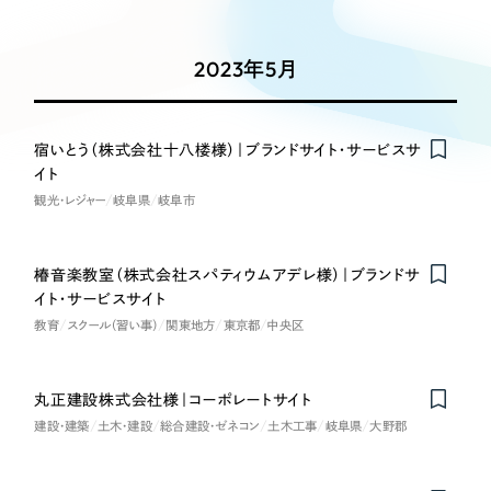
Works
絞り込み検
Webサイト制作
選ばれる理由
Search
索
コーポレートサイト制作
2023年5月
採用サイト制作
サービス
制作内容
ECサイト制作
Service
宿いとう（株式会社十八楼様）｜ブランドサイト・サービスサ
Nominee
ブランドサイト制作
イト
コーポレート・企業サイト
サービス紹介
ブランディング支援
観光・レジャー
岐阜県
岐阜市
一過性の広告に頼らず、
「仕組み」と「ノウハウ」
制作実績
ブランドサイト・サービスサイト
を残す資産型DX支援をご提供します
椿音楽教室（株式会社スパティウムアデレ様）｜ブランドサ
すべて
（624件）
イト・サービスサイト
求人・採用サイト
コーポレート・企業サイト
（278件）
教育
スクール（習い事）
関東地方
東京都
中央区
ブランドサイト・サービスサイト
（85件）
ECサイト（オンラインショップ）
求人・採用サイト
（61件）
丸正建設株式会社様｜コーポレートサイト
ECサイト（オンラインショップ）
ポータルサイト・メディアサイト
（43件）
建設・建築
土木・建設
総合建設・ゼネコン
土木工事
岐阜県
大野郡
ポータルサイト・メディアサイト
（39件）
LP（ランディングページ）