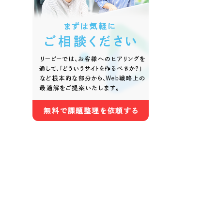
色
ホワイト・白色
グレー
オレンジ・橙色
イエロ
パープル・紫色
ピンク
さらに条件を追加する