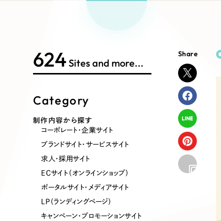
Works Search
絞り
リープ
SEO対
グ"から、
広報支援
624
Share
制作内容
Sites and more...
Category
コーポレート・企業サイト
ブランドサ
制作内容から探す
コーポレート・企業サイト
ポータルサイト・メディアサイト
LP（ラン
ブランドサイト・サービスサイト
求人・採用サイト
ECサイト（オンラインショップ）
その他
ポータルサイト・メディアサイト
LP（ランディングページ）
キャンペーン・プロモーションサイト