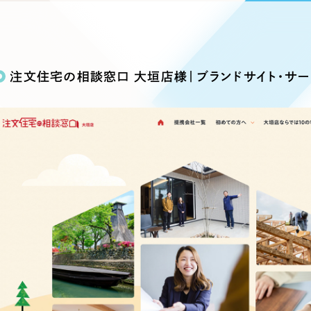
込み検索
ブランディング（ロゴ・印刷物）
ブランディング支援
・プロジェクト
広報ブログ
（90件）
／
マーケティング代行
リーピーの取り組みに関するお知らせ・イベントの様子を
策によるアクセス獲得、反響獲得などの"Webマーケティン
その他
（1件）
オプションサービス
代表ブログ
などのオフライン領域のマーケティングまでまるっと代行
注文住宅の相談窓口 大垣店様｜ブランドサイト・サー
代表川口が経営・Web戦略・地方創生に関する情報を発
お客様インタビュー
メールマガジンアーカイブ
過去に配信したメールマガジンのアーカイブ
制作実績
イト・サービスサイト
求人・採用サイト
E
すべて
（624件）
コーポレート・企業サイト
（278件
ディングページ）
キャンペーン・プロモーション
ブ
ブランドサイト・サービスサイト
（
サイト
求人・採用サイト
（61件）
ECサイト（オンラインショップ）
（
ポータルサイト・メディアサイト
（
LP（ランディングページ）
（28件）