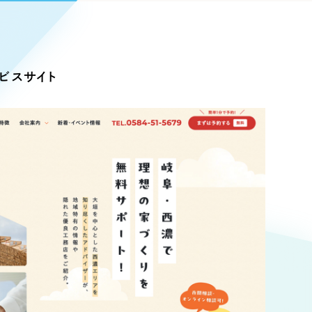
Pace
／
クラウド型工数管理ツール
日報ツールで案件ごとの営業利益をリアルタイムに可視化
発信
ビスサイト
信
Cサイト（オンラインショップ）
）
ランディング（ロゴ・印刷物）
85件）
43件）
39件）