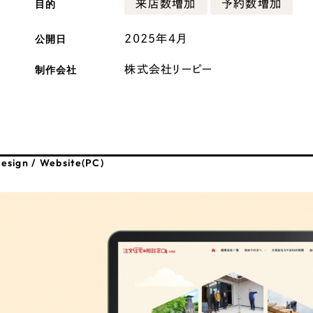
目的
来店数増加
予約数増加
広報ブログ
公開日
2025年4月
メルマガアーカイブ
制作会社
株式会社リーピー
プライバシーポリシー
情報セキュ
esign / Website(PC)
クッキーポリシー
サイトマップ
客様も歓迎。
セプトの策定からお任
化するサイト構成、デザ