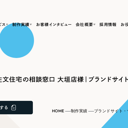
ビス
制作実績
お客様インタビュー
会社概要
採用情報
お
Web Produ
すべて
（624件）
コーポレート・企業サイト
（278件）
リーピーがわかる資料３点セット
bサイト制作
ブランドサイト・サービスサイト
リーピーが選ばれる理由
（85件）
リーピーのWebサイト制作・会社概要・サービスがわかる
会社概要
文住宅の相談窓口 大垣店様｜ブランドサイト
の中か
ご紹介し
求人・採用サイト
お役立ち資料
（61件）
Webサイト制作
ポレートサイト制作
採用サイト制作
代表挨拶
SDG
すぐに使える資料をダウンロード
ECサイト（オンラインショップ）
（43件）
コーポレートサイト制作
サイト制作
ブランドサイト制作
ポータルサイト・メディアサイト
メディア掲載・取材依頼
新着情
（39件）
する
採用サイト制作
HOME
制作実績
ブランドサイト・
LP（ランディングページ）
（28件）
よくある質問
ト
ECサイト制作
リーピーブログ
採用情報
キャンペーン・プロモーションサイト
（1
ブランドサイト制作
Webデザイン・Webマーケティングに関する情報を発信