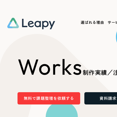
選ばれる理由
サー
Service
Works
Company
Useful
Works
サービス紹介
制作実績
会社概要
お役立ち情報
We
制作実績／注
一過性の広告に頼らず、
全国1,400社以上の支援実績
可能性をひらくデザインで
リーピーによるお役立ち情報を
コー
「仕組み」と「ノウハウ」を残す資産型DX
ら
しあわせな毎日をつくる
ます
支援をご提供します
実績の一部をご紹介します
EC
無料で課題整理を依頼する
資料請求
?
ブックマークしたサイ