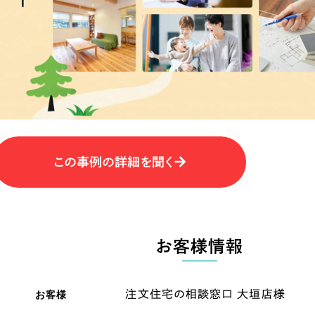
キャンペーン・プロモーションサイ
ブランディング（ロゴ・印刷物）
（
その他
（1件）
卸売・小売
医
Outsourcin
ャー
人材紹介・派遣
この事例の詳細を聞く
アウトソーシング（代行支援
テ
IT・インターネット
リープ・プロジェクト
「反響強化」を目的としたマー
ィア・放送
不動産
農
リープ・リクルーティング
お客様情報
「採用強化」を目的とした採用
ービス業
物流・運送
N
その他のサービス
お客様
注文住宅の相談窓口 大垣店様