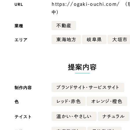
URL
https://ogaki-ouchi.com/
中）
Company
業種
不動産
会社情報
エリア
東海地方
岐阜県
大垣市
会社概要
・黒色
ベージュ・茶色
代表挨拶
提案内容
SDGsに向けた取り組み
ー・黄色
グリーン・緑色
メディア掲載と取材依頼
新着情報
制作内容
ブランドサイト・サービスサイト
・桃色
カラフル・多色
採用情報
色
レッド・赤色
オレンジ・橙色
ブログ
テイスト
温かい・やさしい
ナチュラル
リーピーブログ
代表ブログ