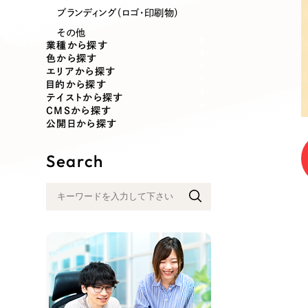
業種
ブランディング（ロゴ・印刷物）
その他
業種から探す
色から探す
エリアから探す
製造業
建設・建築
目的から探す
テイストから探す
CMSから探す
コンサルティング・調査
観光・レジ
公開日から探す
Search
自治体・官公庁
美容・エス
インフラ関連
広告・メデ
金融・保険業
その他サ
人材サービス
その他