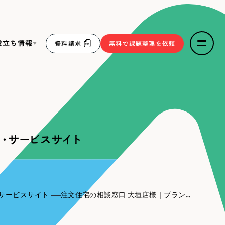
役立ち情報
資料請求
無料で課題整理を依頼
ce
リープ・リクルーティング
／
採用業務代行
求人票作成・面接など各種業務代行、採用の仕組み作り支
３点セット
援
・サービスサイト
リープ・キャリア
／
人材紹介サービス
sへの取り組み
完全成功報酬型のスカウト型ハイクラス人材紹介（岐阜・愛
知）
報
サービスサイト
注文住宅の相談窓口 大垣店様｜ブランドサイト・サービスサイト
2件）