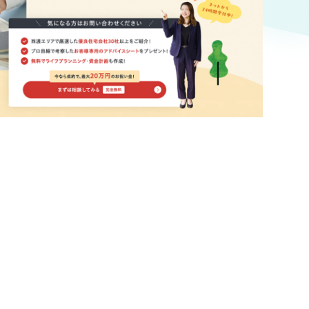
ト
（12件）
90件）
療・福祉
g
士業
）
教育
ケティング代行
林・水産
業務代行
PO・一般社団法人