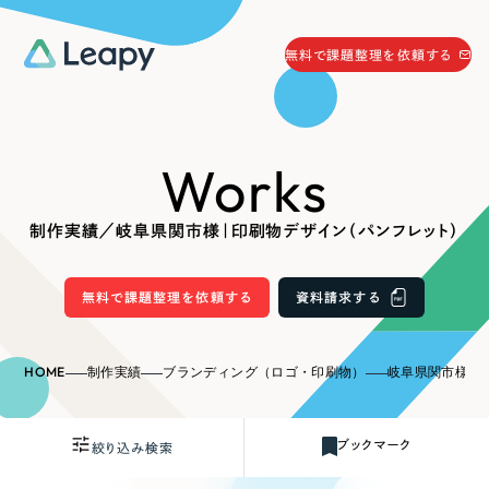
058-215-0066
無料で課題整理を依頼する
24時間受付
無料で課題整理を依頼する
Works
資料請求
する
資料請求する
制作実績／岐阜県関市様｜印刷物デザイン（パンフレット）
無料で課題整理を依頼
する
Company
無料で課題整理を依頼する
資料請求する
会社情報
採用情報
HOME
制作実績
ブランディング（ロゴ・印刷物）
岐阜県関市様｜印
Web Produce
お役立ち情報
ブックマーク
絞り込み検索
リーピーが選ばれる理由
会社概要