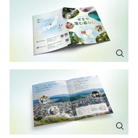
一部をご紹介します
教育
ブックマークしたサイト
インフラ関連
広告・メディア・放送
不動産
農林・水産
すべて
（624件）
金融・保険業
コーポレート・企業サイト
（278件）
ブランドサイト・サービスサイト
（85件）
その他サービス業
求人・採用サイト
（61件）
物流・運送
ECサイト（オンラインショップ）
（43件）