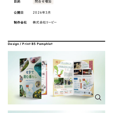
目的
採用DX支援
問合せ増加
その他のサービス
医療・福祉
リープ・リクルーティング
公開日
2026年3月
／
採用業務代行
プライバシーポリシー
情報セキュリティ方針
求人票作成・面接など各種業務代行、採用の仕組み作り支援
コンサルティング・調査
制作会社
株式会社リーピー
AI倫理ポリシー
クッキーポリシー
サイトマップ
リープ・キャリア
／
人材紹介サービス
ウェブアクセシビリティ方針
完全成功報酬型のスカウト型ハイクラス人材紹介（岐阜・愛知）
観光・レジャー
Design / Print B5 Pamphlet
カイゼンDX支援
人材紹介・派遣
Pace
／
クラウド型工数管理ツール
日報ツールで案件ごとの営業利益をリアルタイムに可視化
士業
自治体・官公庁
制作実績
Works
美容・エステ
制作実績
IT・インターネット
全国1,400社以上の支援実績の中から
実績の