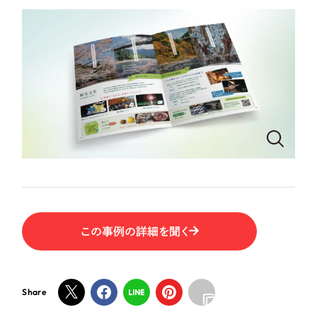
ポータルサイト・メディアサイト
（39件）
NPO・一般社団法人
LP（ランディングページ）
（28件）
キャンペーン・プロモーションサイト
（12件）
人材サービス
ブランディング（ロゴ・印刷物）
（90件）
その他
その他
（1件）
色
お客様インタビュー
ホワイト・白色
グレー・黒色
この事例の詳細を聞く
ベージュ・茶色
Share
レッド・赤色