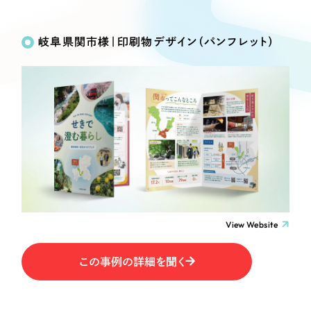
Works
絞り込み検
Webサイト制作
選ばれる理由
Search
索
コーポレートサイト制作
岐阜県関市様｜印刷物デザイン（パンフレット）
採用サイト制作
サービス
制作内容
ECサイト制作
Service
ブランドサイト制作
コーポレート・企業サイト
サービス紹介
ブランディング支援
一過性の広告に頼らず、
「仕組み」と「ノウハウ」
制作実績
ブランドサイト・サービスサイト
を残す資産型DX支援をご提供します
すべて
（624件）
求人・採用サイト
コーポレート・企業サイト
（278件）
ブランドサイト・サービスサイト
（85件）
View Website
ECサイト（オンラインショップ）
求人・採用サイト
（61件）
この事例の詳細を聞く
ECサイト（オンラインショップ）
ポータルサイト・メディアサイト
（43件）
ポータルサイト・メディアサイト
（39件）
LP（ランディングページ）