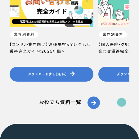
業界別資料
業界別資料
【コンサル業界向け】WEB集客＆問い合わせ
【個人医院・クリニッ
獲得完全ガイド＜2025年版＞
合わせ獲得完全ガイド
ダウンロードする（無料）
ダウンロード
お役立ち資料一覧