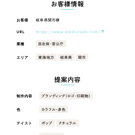
LP（ランディングページ）
（28件）
お客様情報
マーケティングDX支援
キャンペーン・プロモーションサイト
（12件）
キャンペーン・プロモーション
お客様
岐阜県関市様
Webサイト制作
ブランディング（ロゴ・印刷物）
（90件）
サイト
その他
URL
（1件）
https://www.sekikurashi.com/
コーポレートサイト制作
ブランディング（ロゴ・印刷物）
業種
オプションサービス
自治体・官公庁
採用サイト制作
お客様インタビュー
その他
エリア
東海地方
岐阜県
関市
ECサイト制作
業種
Outsourcing
ブランドサイト制作
提案内容
?
よくある質問
アウトソーシング（代行支援）
製造業
制作内容
ブランディング（ロゴ・印刷物）
リープ・プロジェクト
「反響強化」を目的としたマーケティング代行
リープ・プロジェクト
色
カラフル・多色
建設・建築
／
マーケティング代行
リープ・リクルーティング
SEO対策によるアクセス獲得、反響獲得などの"Webマーケティング"から、
ライン領域のマーケティングまでまるっと代行
テイスト
ポップ
ナチュラル
「採用強化」を目的とした採用業務代行
卸売・小売