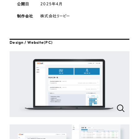
採用DX支援
その他のサービス
公開日
2025年4月
医療・福祉
リープ・リクルーティング
制作会社
株式会社リーピー
／
採用業務代行
プライバシーポリシー
情報セキュリティ方針
求人票作成・面接など各種業務代行、採用の仕組み作り支援
コンサルティング・調査
AI倫理ポリシー
クッキーポリシー
サイトマップ
リープ・キャリア
／
人材紹介サービス
ウェブアクセシビリティ方針
完全成功報酬型のスカウト型ハイクラス人材紹介（岐阜・愛知）
Design / Website(PC)
観光・レジャー
カイゼンDX支援
人材紹介・派遣
Pace
／
クラウド型工数管理ツール
日報ツールで案件ごとの営業利益をリアルタイムに可視化
士業
自治体・官公庁
制作実績
Works
美容・エステ
制作実績
IT・インターネット
全国1,400社以上の支援実績の中から
実績の