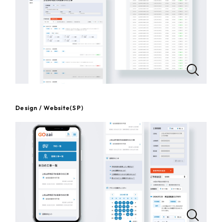
一部をご紹介します
教育
ブックマークしたサイト
インフラ関連
広告・メディア・放送
不動産
Design / Website(SP)
農林・水産
すべて
（624件）
金融・保険業
コーポレート・企業サイト
（278件）
ブランドサイト・サービスサイト
（85件）
その他サービス業
求人・採用サイト
（61件）
物流・運送
ECサイト（オンラインショップ）
（43件）