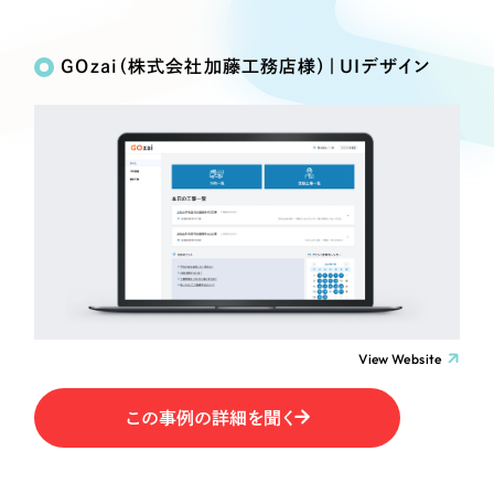
Works
絞り込み検
Webサイト制作
選ばれる理由
Search
索
コーポレートサイト制作
GOzai（株式会社加藤工務店様）｜UIデザイン
採用サイト制作
サービス
制作内容
ECサイト制作
Service
ブランドサイト制作
コーポレート・企業サイト
サービス紹介
ブランディング支援
一過性の広告に頼らず、
「仕組み」と「ノウハウ」
制作実績
ブランドサイト・サービスサイト
を残す資産型DX支援をご提供します
すべて
（624件）
求人・採用サイト
コーポレート・企業サイト
（278件）
ブランドサイト・サービスサイト
（85件）
View Website
ECサイト（オンラインショップ）
求人・採用サイト
（61件）
この事例の詳細を聞く
ECサイト（オンラインショップ）
ポータルサイト・メディアサイト
（43件）
ポータルサイト・メディアサイト
（39件）
LP（ランディングページ）