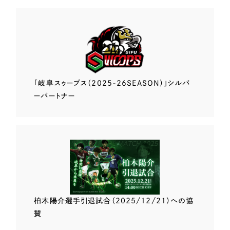
「岐阜スゥープス
（2025-26SEASON）」
シルバ
ーパートナー
柏木陽介選手
引退試合（2025/12/21）
への協
賛