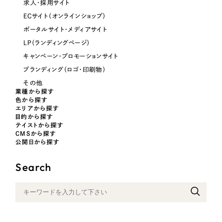
求人・採用サイト
オレンジ・橙色
ECサイト（オンラインショップ）
ポータルサイト・メディアサイト
イエロー・黄色
LP（ランディングページ）
キャンペーン・プロモーションサイト
グリーン・緑色
ブランディング（ロゴ・印刷物）
その他
業種から探す
ブルー・青色
色から探す
エリアから探す
目的から探す
パープル・紫色
テイストから探す
CMSから探す
公開日から探す
ピンク・桃色
Search
カラフル・多色
その他