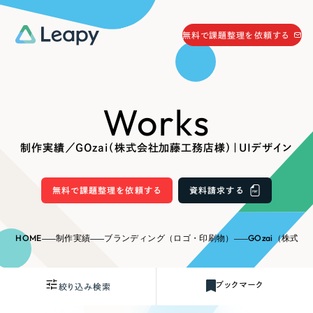
058-215-0066
無料で課題整理を依頼する
24時間受付
無料で課題整理を依頼する
Works
資料請求
する
資料請求する
制作実績／GOzai（株式会社加藤工務店様）｜UIデザイン
無料で課題整理を依頼
する
Company
無料で課題整理を依頼する
資料請求する
会社情報
採用情報
HOME
制作実績
ブランディング（ロゴ・印刷物）
GOzai（株式
Web Produce
お役立ち情報
ブックマーク
絞り込み検索
リーピーが選ばれる理由
会社概要