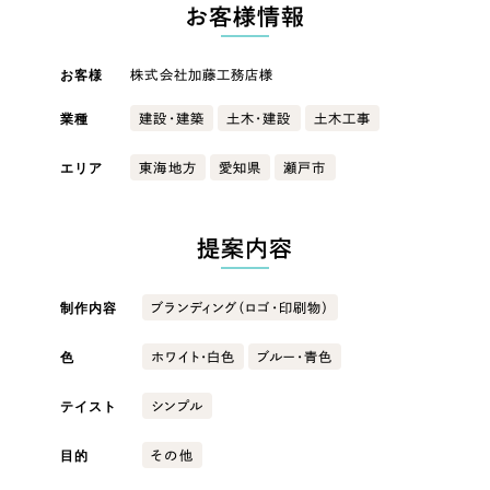
LP（ランディングページ）
（28件）
お客様情報
マーケティングDX支援
キャンペーン・プロモーションサイト
（12件）
キャンペーン・プロモーション
お客様
株式会社加藤工務店様
Webサイト制作
ブランディング（ロゴ・印刷物）
（90件）
サイト
その他
（1件）
業種
建設・建築
土木・建設
土木工事
コーポレートサイト制作
ブランディング（ロゴ・印刷物）
オプションサービス
エリア
東海地方
愛知県
瀬戸市
採用サイト制作
お客様インタビュー
その他
ECサイト制作
提案内容
業種
Outsourcing
ブランドサイト制作
制作内容
ブランディング（ロゴ・印刷物）
?
よくある質問
アウトソーシング（代行支援）
製造業
色
ホワイト・白色
ブルー・青色
リープ・プロジェクト
「反響強化」を目的としたマーケティング代行
リープ・プロジェクト
建設・建築
／
マーケティング代行
テイスト
シンプル
リープ・リクルーティング
SEO対策によるアクセス獲得、反響獲得などの"Webマーケティング"から、
ライン領域のマーケティングまでまるっと代行
「採用強化」を目的とした採用業務代行
目的
その他
卸売・小売