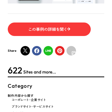
ポータルサイト・メディアサイト
（39件）
NPO・一般社団法人
LP（ランディングページ）
（28件）
キャンペーン・プロモーションサイト
（12件）
人材サービス
ブランディング（ロゴ・印刷物）
（90件）
この事例の詳細を聞く
その他
その他
（1件）
色
お客様インタビュー
Share
ホワイト・白色
622
Sites and more...
グレー・黒色
Category
ベージュ・茶色
制作内容から探す
コーポレート・企業サイト
レッド・赤色
ブランドサイト・サービスサイト