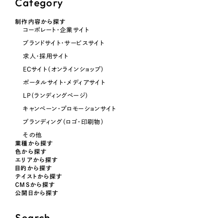
Category
制作内容から探す
オレンジ・橙色
コーポレート・企業サイト
ブランドサイト・サービスサイト
イエロー・黄色
求人・採用サイト
ECサイト（オンラインショップ）
グリーン・緑色
ポータルサイト・メディアサイト
LP（ランディングページ）
ブルー・青色
キャンペーン・プロモーションサイト
ブランディング（ロゴ・印刷物）
パープル・紫色
その他
業種から探す
色から探す
ピンク・桃色
エリアから探す
目的から探す
テイストから探す
CMSから探す
カラフル・多色
公開日から探す
その他
Search