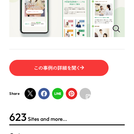
ポータルサイト・メディアサイト
（39件）
LP（ランディングページ）
（28件）
NPO・一般社団法人
キャンペーン・プロモーションサイト
（12件）
ブランディング（ロゴ・印刷物）
人材サービス
（90件）
その他
（1件）
その他
お客様インタビュー
色
この事例の詳細を聞く
ホワイト・白色
Share
グレー・黒色
623
ベージュ・茶色
Sites and more...
レッド・赤色