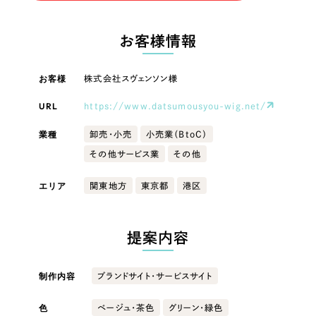
LP（ランディングページ）
（28件）
マーケティングDX支援
LP（ランディングページ）
キャンペーン・プロモーションサイト
（12件）
お客様情報
Webサイト制作
ブランディング（ロゴ・印刷物）
キャンペーン・プロモーション
（90件）
サイト
その他
（1件）
お客様
株式会社スヴェンソン様
コーポレートサイト制作
オプションサービス
URL
https://www.datsumousyou-wig.net/
ブランディング（ロゴ・印刷物）
採用サイト制作
お客様インタビュー
業種
卸売・小売
小売業（BtoC）
ECサイト制作
その他
その他サービス業
その他
Outsourcing
ブランドサイト制作
業種
エリア
関東地方
東京都
港区
?
よくある質問
アウトソーシング（代行支援）
リープ・プロジェクト
製造業
提案内容
「反響強化」を目的としたマーケティング代行
リープ・プロジェクト
／
マーケティング代行
建設・建築
リープ・リクルーティング
SEO対策によるアクセス獲得、反響獲得などの"Webマーケティング"から、
制作内容
ブランドサイト・サービスサイト
ライン領域のマーケティングまでまるっと代行
「採用強化」を目的とした採用業務代行
色
ベージュ・茶色
グリーン・緑色
卸売・小売