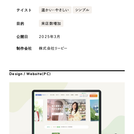
採用DX支援
その他のサービス
テイスト
温かい・やさしい
シンプル
医療・福祉
リープ・リクルーティング
／
採用業務代行
プライバシーポリシー
情報セキュリティ方針
求人票作成・面接など各種業務代行、採用の仕組み作り支援
目的
来店数増加
AI倫理ポリシー
クッキーポリシー
サイトマップ
リープ・キャリア
コンサルティング・調査
／
人材紹介サービス
公開日
2025年3月
ウェブアクセシビリティ方針
完全成功報酬型のスカウト型ハイクラス人材紹介（岐阜・愛知）
観光・レジャー
制作会社
株式会社リーピー
カイゼンDX支援
人材紹介・派遣
Pace
／
クラウド型工数管理ツール
Design / Website(PC)
日報ツールで案件ごとの営業利益をリアルタイムに可視化
士業
制作実績
自治体・官公庁
Works
美容・エステ
制作実績
IT・インターネット
全国1,400社以上の支援実績の中から
実績の