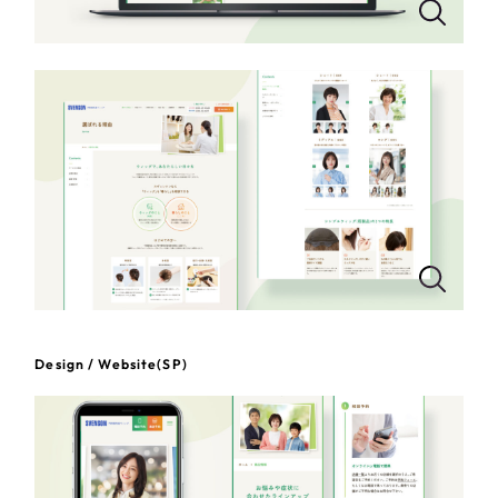
一部をご紹介します
教育
ブックマークしたサイト
インフラ関連
広告・メディア・放送
不動産
農林・水産
すべて
（624件）
コーポレート・企業サイト
（278件）
金融・保険業
Design / Website(SP)
ブランドサイト・サービスサイト
（85件）
その他サービス業
求人・採用サイト
（61件）
ECサイト（オンラインショップ）
（43件）
物流・運送