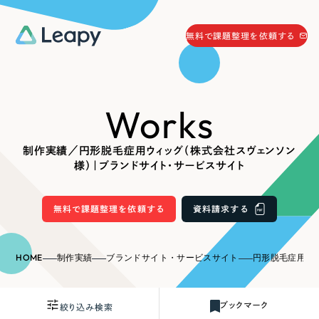
058-215-0066
無料で課題整理を依頼する
24時間受付
無料で課題整理を依頼する
Works
資料請求
する
資料請求する
制作実績／円形脱毛症用ウィッグ（株式会社スヴェンソン
無料で課題整理を依頼
する
様）｜ブランドサイト・サービスサイト
Company
無料で課題整理を依頼する
資料請求する
会社情報
採用情報
Web Produce
HOME
制作実績
ブランドサイト・サービスサイト
円形脱毛症用ウィッグ（株式会
お役立ち情報
リーピーが選ばれる理由
会社概要
ブックマーク
絞り込み検索