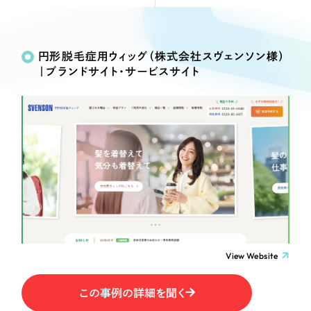
Webサイト制作
Works
絞り込み検
選ばれる理由
コーポレートサイト制作
Search
索
採用サイト制作
円形脱毛症用ウィッグ（株式会社スヴェンソン様）
サービス
｜ブランドサイト・サービスサイト
ECサイト制作
制作内容
Service
ブランドサイト制作
サービス紹介
ブランディング支援
コーポレート・企業サイト
一過性の広告に頼らず、
「仕組み」と「ノウハウ」
制作実績
を残す資産型DX支援をご提供します
ブランドサイト・サービスサイト
すべて
（624件）
コーポレート・企業サイト
（278件）
求人・採用サイト
ブランドサイト・サービスサイト
（85件）
求人・採用サイト
ECサイト（オンラインショップ）
（61件）
View Website
ECサイト（オンラインショップ）
（43件）
ポータルサイト・メディアサイト
この事例の詳細を聞く
ポータルサイト・メディアサイト
（39件）