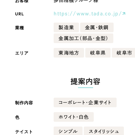
お客様
多田精機グループ様
Company
URL
https://www.tada.co.jp/
業種
製造業
金属・鉄鋼
会社情報
金属加工（部品・金型）
会社概要
エリア
東海地方
岐阜県
岐阜市
・黒色
ベージュ・茶色
代表挨拶
SDGsに向けた取り組み
ー・黄色
グリーン・緑色
メディア掲載と取材依頼
提案内容
新着情報
・桃色
カラフル・多色
採用情報
制作内容
コーポレート・企業サイト
ブログ
色
ホワイト・白色
リーピーブログ
テイスト
シンプル
スタイリッシュ
代表ブログ