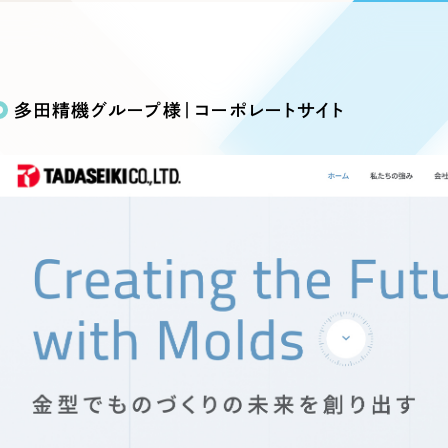
込み検索
ブランディング（ロゴ・印刷物）
ブランディング支援
・プロジェクト
広報ブログ
（90件）
／
マーケティング代行
リーピーの取り組みに関するお知らせ・イベントの様子を
策によるアクセス獲得、反響獲得などの"Webマーケティン
その他
（1件）
オプションサービス
代表ブログ
などのオフライン領域のマーケティングまでまるっと代行
多田精機グループ様｜コーポレートサイト
代表川口が経営・Web戦略・地方創生に関する情報を発
お客様インタビュー
メールマガジンアーカイブ
過去に配信したメールマガジンのアーカイブ
制作実績
イト・サービスサイト
求人・採用サイト
E
すべて
（624件）
コーポレート・企業サイト
（278件
ディングページ）
キャンペーン・プロモーション
ブ
ブランドサイト・サービスサイト
（
サイト
求人・採用サイト
（61件）
ECサイト（オンラインショップ）
（
ポータルサイト・メディアサイト
（
LP（ランディングページ）
（28件）