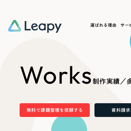
選ばれる理由
サー
Service
Works
Company
Useful
Works
サービス紹介
制作実績
会社概要
お役立ち情報
We
制作実績／多
一過性の広告に頼らず、
全国1,400社以上の支援実績
可能性をひらくデザインで
リーピーによるお役立ち情報を
コー
「仕組み」と「ノウハウ」を残す資産型DX
ら
しあわせな毎日をつくる
ます
支援をご提供します
実績の一部をご紹介します
EC
無料で課題整理を依頼する
資料請求
?
ブックマークしたサイ