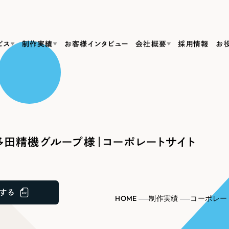
ビス
制作実績
お客様インタビュー
会社概要
採用情報
お
Web Produ
すべて
（624件）
コーポレート・企業サイト
（278件）
リーピーがわかる資料３点セット
bサイト制作
ブランドサイト・サービスサイト
リーピーが選ばれる理由
（85件）
リーピーのWebサイト制作・会社概要・サービスがわかる
会社概要
田精機グループ様｜コーポレートサイト
の中か
ご紹介し
求人・採用サイト
お役立ち資料
（61件）
Webサイト制作
ポレートサイト制作
採用サイト制作
代表挨拶
SDG
すぐに使える資料をダウンロード
ECサイト（オンラインショップ）
（43件）
コーポレートサイト制作
サイト制作
ブランドサイト制作
ポータルサイト・メディアサイト
メディア掲載・取材依頼
新着情
（39件）
する
採用サイト制作
HOME
制作実績
コーポレー
LP（ランディングページ）
（28件）
よくある質問
ト
ECサイト制作
リーピーブログ
採用情報
キャンペーン・プロモーションサイト
（1
ブランドサイト制作
Webデザイン・Webマーケティングに関する情報を発信