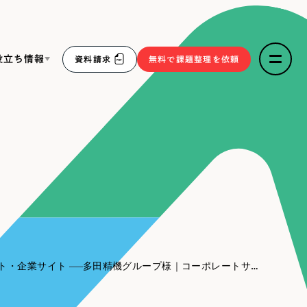
役立ち情報
資料請求
無料で課題整理を依頼
ce
リープ・リクルーティング
／
採用業務代行
求人票作成・面接など各種業務代行、採用の仕組み作り支
３点セット
援
リープ・キャリア
／
人材紹介サービス
sへの取り組み
完全成功報酬型のスカウト型ハイクラス人材紹介（岐阜・愛
知）
報
ト・企業サイト
多田精機グループ様｜コーポレートサイト
2件）