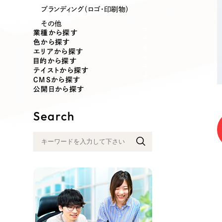
業種
ブランディング（ロゴ・印刷物）
その他
業種から探す
色から探す
エリアから探す
製造業
建設・建築
目的から探す
テイストから探す
CMSから探す
コンサルティング・調査
観光・レジ
公開日から探す
Search
自治体・官公庁
美容・エス
インフラ関連
広告・メデ
金融・保険業
その他サ
人材サービス
その他