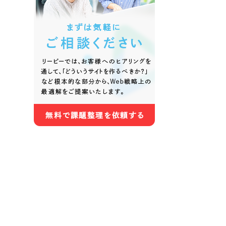
色
ホワイト・白色
グレー
オレンジ・橙色
イエロ
パープル・紫色
ピンク
さらに条件を追加する