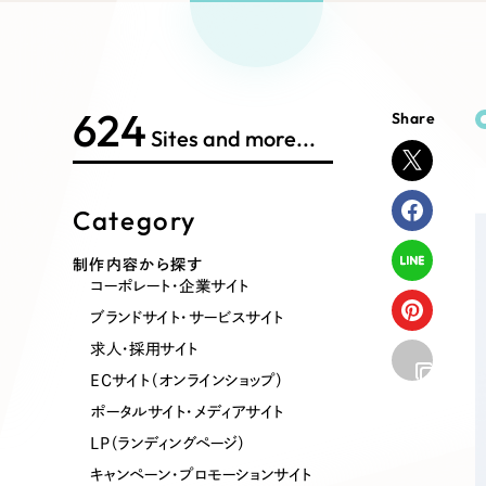
Works Search
絞り
リープ
SEO対
グ"から、
広報支援
624
Share
制作内容
Sites and more...
Category
コーポレート・企業サイト
ブランドサ
制作内容から探す
コーポレート・企業サイト
ポータルサイト・メディアサイト
LP（ラン
ブランドサイト・サービスサイト
求人・採用サイト
ECサイト（オンラインショップ）
その他
ポータルサイト・メディアサイト
LP（ランディングページ）
キャンペーン・プロモーションサイト