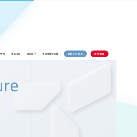
Pace
／
クラウド型工数管理ツール
日報ツールで案件ごとの営業利益をリアルタイムに可視化
発信
信
Cサイト（オンラインショップ）
）
ランディング（ロゴ・印刷物）
85件）
43件）
39件）