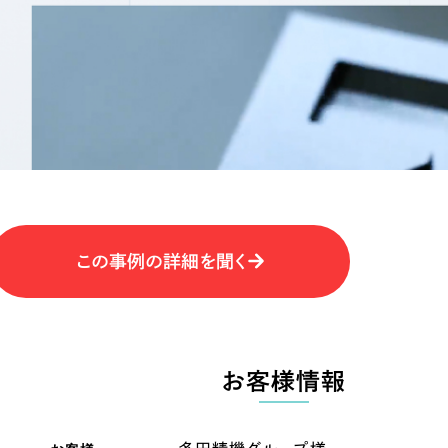
キャンペーン・プロモーションサイ
ブランディング（ロゴ・印刷物）
（
その他
（1件）
卸売・小売
医
Outsourcin
ャー
人材紹介・派遣
アウトソーシング（代行支援
テ
IT・インターネット
この事例の詳細を聞く
リープ・プロジェクト
「反響強化」を目的としたマー
ィア・放送
不動産
農
リープ・リクルーティング
「採用強化」を目的とした採用
お客様情報
ービス業
物流・運送
N
その他のサービス