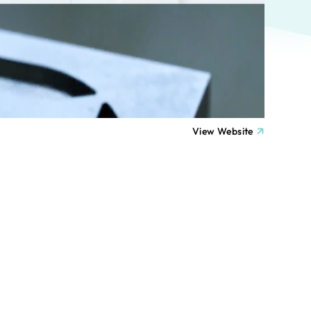
ト
（12件）
90件）
療・福祉
g
士業
View Website
）
教育
ケティング代行
林・水産
業務代行
PO・一般社団法人