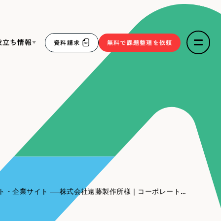
役立ち情報
資料請求
無料で課題整理を依頼
ce
リープ・リクルーティング
／
採用業務代行
求人票作成・面接など各種業務代行、採用の仕組み作り支
３点セット
援
リープ・キャリア
／
人材紹介サービス
sへの取り組み
完全成功報酬型のスカウト型ハイクラス人材紹介（岐阜・愛
知）
報
ト・企業サイト
株式会社遠藤製作所様｜コーポレートサイト
2件）