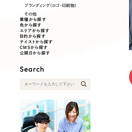
業種
ブランディング（ロゴ・印刷物）
その他
業種から探す
色から探す
エリアから探す
製造業
建設・建築
目的から探す
テイストから探す
CMSから探す
コンサルティング・調査
観光・レジ
公開日から探す
Search
自治体・官公庁
美容・エス
インフラ関連
広告・メデ
金融・保険業
その他サ
人材サービス
その他