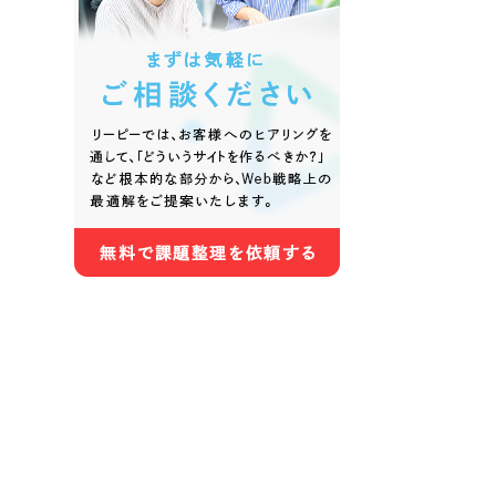
色
ホワイト・白色
グレー
オレンジ・橙色
イエロ
パープル・紫色
ピンク
さらに条件を追加する