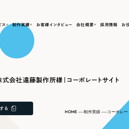
ビス
制作実績
お客様インタビュー
会社概要
採用情報
お
Web Produ
すべて
（624件）
コーポレート・企業サイト
（278件）
リーピーがわかる資料３点セット
bサイト制作
ブランドサイト・サービスサイト
リーピーが選ばれる理由
（85件）
リーピーのWebサイト制作・会社概要・サービスがわかる
会社概要
株式会社遠藤製作所様｜コーポレートサイト
の中か
ご紹介し
求人・採用サイト
お役立ち資料
（61件）
Webサイト制作
ポレートサイト制作
採用サイト制作
代表挨拶
SDG
すぐに使える資料をダウンロード
ECサイト（オンラインショップ）
（43件）
コーポレートサイト制作
サイト制作
ブランドサイト制作
ポータルサイト・メディアサイト
メディア掲載・取材依頼
新着情
（39件）
する
採用サイト制作
HOME
制作実績
コーポレー
LP（ランディングページ）
（28件）
よくある質問
ト
ECサイト制作
リーピーブログ
採用情報
キャンペーン・プロモーションサイト
（1
ブランドサイト制作
Webデザイン・Webマーケティングに関する情報を発信