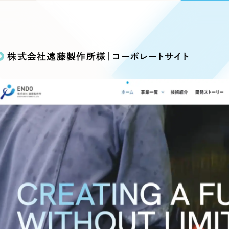
込み検索
ブランディング（ロゴ・印刷物）
ブランディング支援
・プロジェクト
広報ブログ
（90件）
／
マーケティング代行
リーピーの取り組みに関するお知らせ・イベントの様子を
策によるアクセス獲得、反響獲得などの"Webマーケティン
その他
（1件）
オプションサービス
代表ブログ
などのオフライン領域のマーケティングまでまるっと代行
株式会社遠藤製作所様｜コーポレートサイト
代表川口が経営・Web戦略・地方創生に関する情報を発
お客様インタビュー
メールマガジンアーカイブ
過去に配信したメールマガジンのアーカイブ
制作実績
イト・サービスサイト
求人・採用サイト
E
すべて
（624件）
コーポレート・企業サイト
（278件
ディングページ）
キャンペーン・プロモーション
ブ
ブランドサイト・サービスサイト
（
サイト
求人・採用サイト
（61件）
ECサイト（オンラインショップ）
（
ポータルサイト・メディアサイト
（
LP（ランディングページ）
（28件）