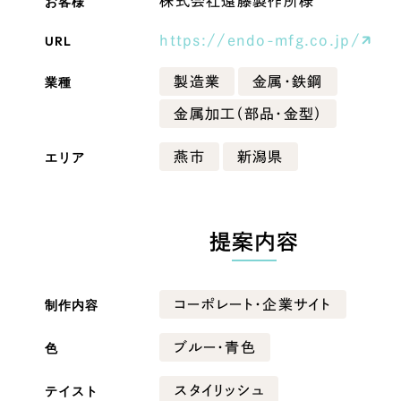
お客様
株式会社遠藤製作所様
Company
URL
https://endo-mfg.co.jp/
業種
製造業
金属・鉄鋼
会社情報
金属加工（部品・金型）
会社概要
エリア
燕市
新潟県
・黒色
ベージュ・茶色
代表挨拶
SDGsに向けた取り組み
ー・黄色
グリーン・緑色
メディア掲載と取材依頼
提案内容
新着情報
・桃色
カラフル・多色
採用情報
制作内容
コーポレート・企業サイト
ブログ
色
ブルー・青色
リーピーブログ
テイスト
スタイリッシュ
代表ブログ