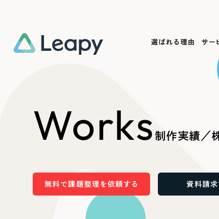
選ばれる理由
サー
Service
Works
Company
Useful
Works
サービス紹介
制作実績
会社概要
お役立ち情報
We
制作実績／
一過性の広告に頼らず、
全国1,400社以上の支援実績
可能性をひらくデザインで
リーピーによるお役立ち情報を
コー
「仕組み」と「ノウハウ」を残す資産型DX
ら
しあわせな毎日をつくる
ます
支援をご提供します
実績の一部をご紹介します
EC
無料で課題整理を依頼する
資料請求
?
ブックマークしたサイ