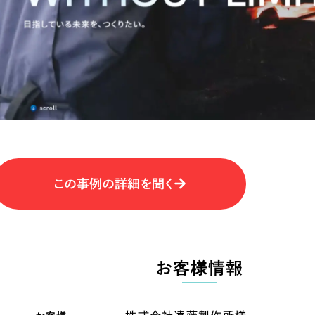
キャンペーン・プロモーションサイ
ブランディング（ロゴ・印刷物）
（
その他
（1件）
卸売・小売
医
Outsourcin
ャー
人材紹介・派遣
アウトソーシング（代行支援
テ
IT・インターネット
この事例の詳細を聞く
リープ・プロジェクト
「反響強化」を目的としたマー
ィア・放送
不動産
農
リープ・リクルーティング
「採用強化」を目的とした採用
お客様情報
ービス業
物流・運送
N
その他のサービス