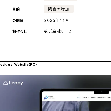
広報ブログ
目的
問合せ増加
メルマガアーカイブ
公開日
2025年11月
制作会社
株式会社リーピー
プライバシーポリシー
情報セキュ
クッキーポリシー
サイトマップ
esign / Website(PC)
客様も歓迎。
セプトの策定からお任
化するサイト構成、デザ