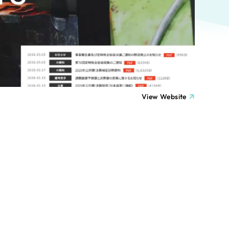
ト
（12件）
90件）
療・福祉
g
士業
View Website
）
教育
ケティング代行
林・水産
業務代行
PO・一般社団法人