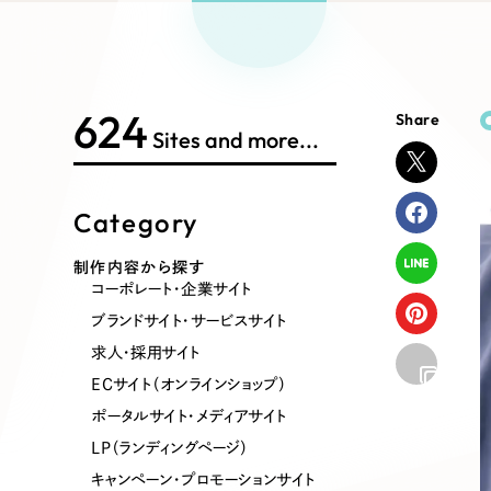
Works Search
絞り
リープ
SEO対
グ"から、
広報支援
624
Share
制作内容
Sites and more...
Category
コーポレート・企業サイト
ブランドサ
制作内容から探す
コーポレート・企業サイト
ポータルサイト・メディアサイト
LP（ラン
ブランドサイト・サービスサイト
求人・採用サイト
ECサイト（オンラインショップ）
その他
ポータルサイト・メディアサイト
LP（ランディングページ）
キャンペーン・プロモーションサイト