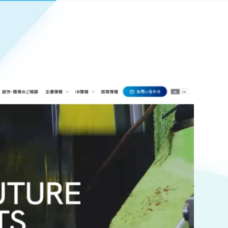
Pace
／
クラウド型工数管理ツール
日報ツールで案件ごとの営業利益をリアルタイムに可視化
発信
信
Cサイト（オンラインショップ）
）
ランディング（ロゴ・印刷物）
85件）
43件）
39件）