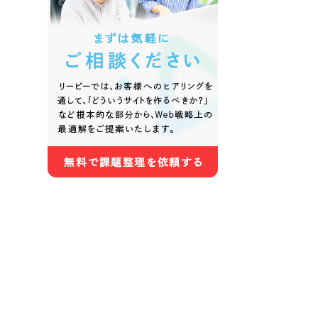
色
ホワイト・白色
グレー
オレンジ・橙色
イエロ
パープル・紫色
ピンク
さらに条件を追加する