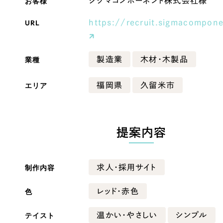
お客様
シグマコンポーネント株式会社様
Company
URL
https://recruit.sigmacompone
業種
製造業
木材・木製品
会社情報
会社概要
エリア
福岡県
久留米市
・黒色
ベージュ・茶色
代表挨拶
SDGsに向けた取り組み
ー・黄色
グリーン・緑色
メディア掲載と取材依頼
提案内容
新着情報
・桃色
カラフル・多色
採用情報
制作内容
求人・採用サイト
ブログ
色
レッド・赤色
リーピーブログ
テイスト
温かい・やさしい
シンプル
代表ブログ