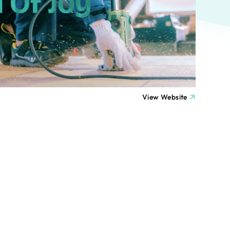
ト
（12件）
90件）
療・福祉
g
士業
View Website
）
教育
ケティング代行
林・水産
業務代行
PO・一般社団法人