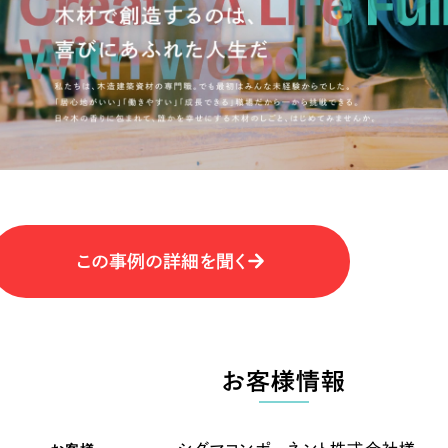
キャンペーン・プロモーションサイ
ブランディング（ロゴ・印刷物）
（
その他
（1件）
卸売・小売
医
Outsourcin
ャー
人材紹介・派遣
アウトソーシング（代行支援
テ
IT・インターネット
この事例の詳細を聞く
リープ・プロジェクト
「反響強化」を目的としたマー
ィア・放送
不動産
農
リープ・リクルーティング
「採用強化」を目的とした採用
お客様情報
ービス業
物流・運送
N
その他のサービス