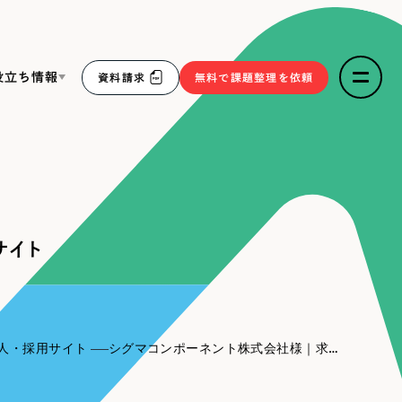
役立ち情報
資料請求
無料で課題整理を依頼
ce
リープ・リクルーティング
／
採用業務代行
求人票作成・面接など各種業務代行、採用の仕組み作り支
３点セット
援
サイト
リープ・キャリア
／
人材紹介サービス
sへの取り組み
完全成功報酬型のスカウト型ハイクラス人材紹介（岐阜・愛
知）
報
人・採用サイト
シグマコンポーネント株式会社様｜求人・採用サイト
2件）