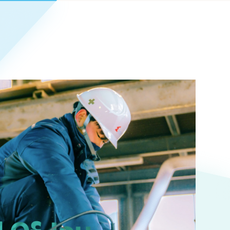
Pace
／
クラウド型工数管理ツール
日報ツールで案件ごとの営業利益をリアルタイムに可視化
発信
信
Cサイト（オンラインショップ）
）
ランディング（ロゴ・印刷物）
85件）
43件）
39件）