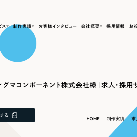
ビス
制作実績
お客様インタビュー
会社概要
採用情報
お
Web Produ
すべて
（624件）
コーポレート・企業サイト
（278件）
リーピーがわかる資料３点セット
bサイト制作
ブランドサイト・サービスサイト
リーピーが選ばれる理由
（85件）
リーピーのWebサイト制作・会社概要・サービスがわかる
会社概要
グマコンポーネント株式会社様｜求人・採用
の中か
ご紹介し
求人・採用サイト
お役立ち資料
（61件）
Webサイト制作
ポレートサイト制作
採用サイト制作
代表挨拶
SDG
すぐに使える資料をダウンロード
ECサイト（オンラインショップ）
（43件）
コーポレートサイト制作
サイト制作
ブランドサイト制作
ポータルサイト・メディアサイト
メディア掲載・取材依頼
新着情
（39件）
する
採用サイト制作
HOME
制作実績
求
LP（ランディングページ）
（28件）
よくある質問
ト
ECサイト制作
リーピーブログ
採用情報
キャンペーン・プロモーションサイト
（1
ブランドサイト制作
Webデザイン・Webマーケティングに関する情報を発信