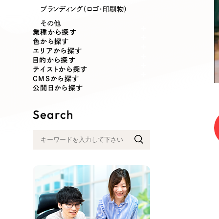
業種
ブランディング（ロゴ・印刷物）
その他
業種から探す
色から探す
エリアから探す
製造業
建設・建築
目的から探す
テイストから探す
CMSから探す
コンサルティング・調査
観光・レジ
公開日から探す
Search
自治体・官公庁
美容・エス
インフラ関連
広告・メデ
金融・保険業
その他サ
人材サービス
その他