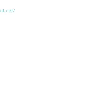
nt.net/
レッド・赤色
ブルー・青色
その他