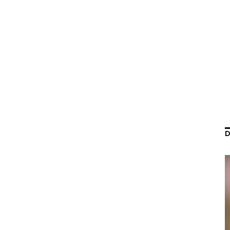
Contact Us
D
初めてのサイト制作で何をすればいいかお困りのお
現状の課題抽出やサイトの目的の整理、サイトコン
せください。もちろん、Web集客の戦略設計を具現
イン、機能面までご提案します。