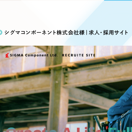
込み検索
ブランディング（ロゴ・印刷物）
ブランディング支援
・プロジェクト
広報ブログ
（90件）
／
マーケティング代行
リーピーの取り組みに関するお知らせ・イベントの様子を
策によるアクセス獲得、反響獲得などの"Webマーケティン
その他
（1件）
オプションサービス
代表ブログ
などのオフライン領域のマーケティングまでまるっと代行
シグマコンポーネント株式会社様｜求人・採用サイト
代表川口が経営・Web戦略・地方創生に関する情報を発
お客様インタビュー
メールマガジンアーカイブ
過去に配信したメールマガジンのアーカイブ
制作実績
イト・サービスサイト
求人・採用サイト
E
すべて
（624件）
コーポレート・企業サイト
（278件
ディングページ）
キャンペーン・プロモーション
ブ
ブランドサイト・サービスサイト
（
サイト
求人・採用サイト
（61件）
ECサイト（オンラインショップ）
（
ポータルサイト・メディアサイト
（
LP（ランディングページ）
（28件）