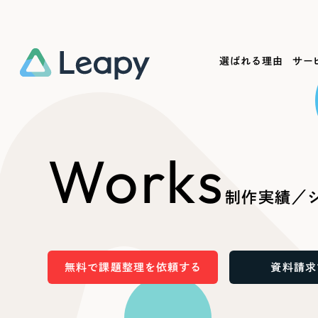
選ばれる理由
サー
Service
Works
Company
Useful
Works
サービス紹介
制作実績
会社概要
お役立ち情報
We
制作実績／シ
一過性の広告に頼らず、
全国1,400社以上の支援実績
可能性をひらくデザインで
リーピーによるお役立ち情報を
コー
「仕組み」と「ノウハウ」を残す資産型DX
ら
しあわせな毎日をつくる
ます
支援をご提供します
実績の一部をご紹介します
EC
無料で課題整理を依頼する
資料請求
?
ブックマークしたサイ