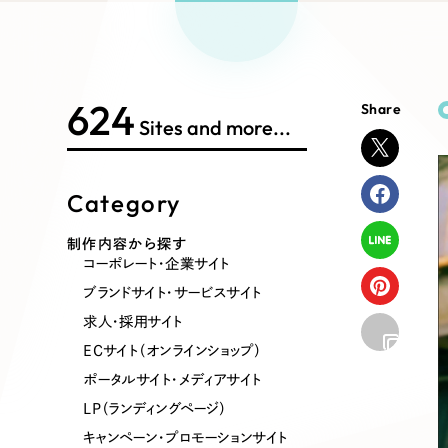
Works Search
絞り
リープ
SEO対
グ"から、
広報支援
624
Share
制作内容
Sites and more...
Category
コーポレート・企業サイト
ブランドサ
制作内容から探す
コーポレート・企業サイト
ポータルサイト・メディアサイト
LP（ラン
ブランドサイト・サービスサイト
求人・採用サイト
ECサイト（オンラインショップ）
その他
ポータルサイト・メディアサイト
LP（ランディングページ）
キャンペーン・プロモーションサイト