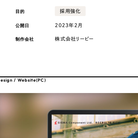
広報ブログ
目的
採用強化
メルマガアーカイブ
公開日
2023年2月
制作会社
株式会社リーピー
プライバシーポリシー
情報セキュ
クッキーポリシー
サイトマップ
esign / Website(PC)
客様も歓迎。
セプトの策定からお任
化するサイト構成、デザ