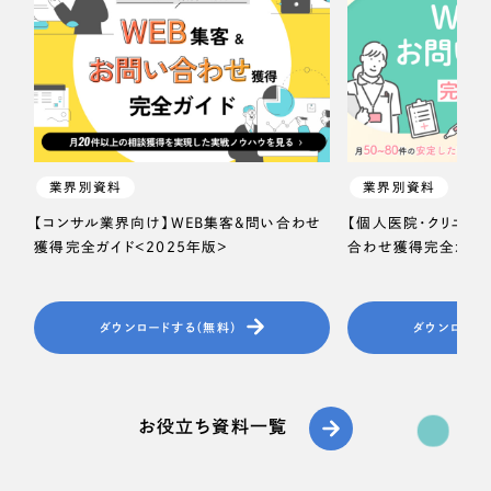
業界別資料
業界別資料
【コンサル業界向け】WEB集客＆問い合わせ
【個人医院・クリニッ
獲得完全ガイド＜2025年版＞
合わせ獲得完全ガイド
ダウンロードする（無料）
ダウンロード
お役立ち資料一覧