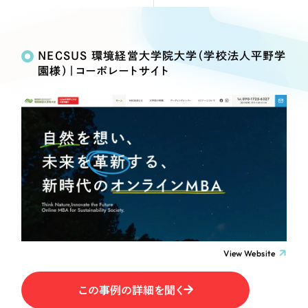
Webサイト制作
Works
絞り込み検
選ばれる理由
コーポレートサイト制作
Search
索
採用サイト制作
NECSUS 環境経営大学院大学（学校法人平野学
サービス
園様）｜コーポレートサイト
ECサイト制作
制作内容
Service
ブランドサイト制作
サービス紹介
ブランディング支援
コーポレート・企業サイト
一過性の広告に頼らず、
「仕組み」と「ノウハウ」
制作実績
を残す資産型DX支援をご提供します
ブランドサイト・サービスサイト
すべて
（624件）
コーポレート・企業サイト
（278件）
求人・採用サイト
ブランドサイト・サービスサイト
（85件）
求人・採用サイト
ECサイト（オンラインショップ）
（61件）
View Website
ECサイト（オンラインショップ）
（43件）
ポータルサイト・メディアサイト
この事例の詳細を聞く
ポータルサイト・メディアサイト
（39件）