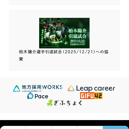
柏木陽介選手
引退試合（2025/12/21）
への協
賛
Scroll Down
624
この条件で検索する
Sites
検索結果 ...