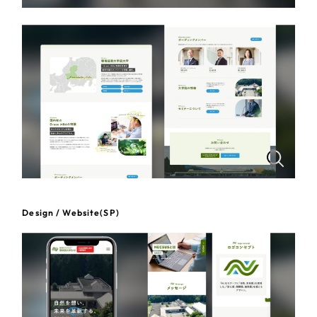
一部をご紹介します
教育
ブックマークしたサイト
インフラ関連
広告・メディア・放送
不動産
農林・水産
すべて
（624件）
Design / Website(SP)
コーポレート・企業サイト
（278件）
金融・保険業
ブランドサイト・サービスサイト
（85件）
その他サービス業
求人・採用サイト
（61件）
ECサイト（オンラインショップ）
（43件）
物流・運送