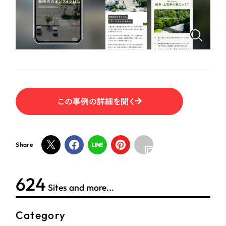
ポータルサイト・メディアサイト
（39件）
LP（ランディングページ）
（28件）
NPO・一般社団法人
キャンペーン・プロモーションサイト
（12件）
ブランディング（ロゴ・印刷物）
人材サービス
（90件）
その他
（1件）
その他
この事例の詳細を聞く
お客様インタビュー
色
ホワイト・白色
Share
グレー・黒色
624
Sites and more...
ベージュ・茶色
Category
レッド・赤色