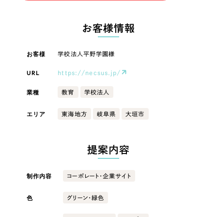
LP（ランディングページ）
（28件）
マーケティングDX支援
LP（ランディングページ）
キャンペーン・プロモーションサイト
（12件）
お客様情報
Webサイト制作
ブランディング（ロゴ・印刷物）
キャンペーン・プロモーション
（90件）
サイト
その他
（1件）
お客様
学校法人平野学園様
コーポレートサイト制作
オプションサービス
URL
https://necsus.jp/
ブランディング（ロゴ・印刷物）
採用サイト制作
お客様インタビュー
業種
教育
学校法人
ECサイト制作
その他
エリア
東海地方
岐阜県
大垣市
Outsourcing
ブランドサイト制作
業種
?
よくある質問
アウトソーシング（代行支援）
提案内容
リープ・プロジェクト
製造業
「反響強化」を目的としたマーケティング代行
リープ・プロジェクト
制作内容
コーポレート・企業サイト
／
マーケティング代行
建設・建築
リープ・リクルーティング
SEO対策によるアクセス獲得、反響獲得などの"Webマーケティング"から、
ライン領域のマーケティングまでまるっと代行
色
グリーン・緑色
「採用強化」を目的とした採用業務代行
卸売・小売