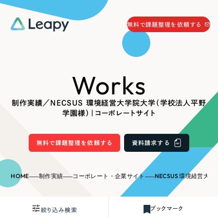
058-215-0066
無料で課題整理を依頼する
24時間受付
無料で課題整理を依頼する
Works
資料請求
する
資料請求する
制作実績／NECSUS 環境経営大学院大学（学校法人平野
無料で課題整理を依頼
する
学園様）｜コーポレートサイト
Company
無料で課題整理を依頼する
資料請求する
会社情報
採用情報
Web Produce
HOME
制作実績
コーポレート・企業サイト
NECSUS 環境経営大学院大学（学校
お役立ち情報
リーピーが選ばれる理由
会社概要
ブックマーク
絞り込み検索