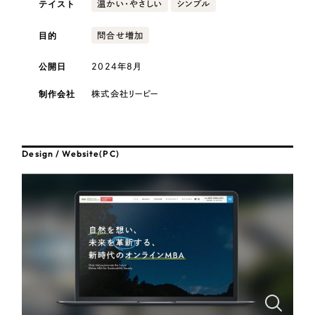
テイスト
採用DX支援
温かい・やさしい
シンプル
その他のサービス
医療・福祉
リープ・リクルーティング
目的
問合せ増加
／
採用業務代行
プライバシーポリシー
情報セキュリティ方針
求人票作成・面接など各種業務代行、採用の仕組み作り支援
公開日
2024年8月
AI倫理ポリシー
クッキーポリシー
サイトマップ
リープ・キャリア
コンサルティング・調査
／
人材紹介サービス
ウェブアクセシビリティ方針
完全成功報酬型のスカウト型ハイクラス人材紹介（岐阜・愛知）
制作会社
株式会社リーピー
観光・レジャー
カイゼンDX支援
人材紹介・派遣
Design / Website(PC)
Pace
／
クラウド型工数管理ツール
日報ツールで案件ごとの営業利益をリアルタイムに可視化
士業
制作実績
自治体・官公庁
Works
美容・エステ
制作実績
IT・インターネット
全国1,400社以上の支援実績の中から
実績の