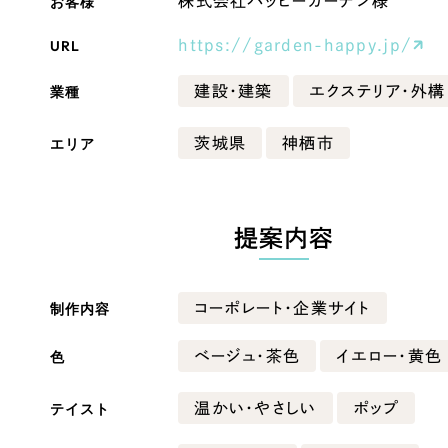
お客様
株式会社ハッピーガーデン様
Company
URL
https://garden-happy.jp/
業種
建設・建築
エクステリア・外構
会社情報
エリア
茨城県
神栖市
会社概要
・黒色
ベージュ・茶色
代表挨拶
SDGsに向けた取り組み
提案内容
ー・黄色
グリーン・緑色
メディア掲載と取材依頼
新着情報
制作内容
コーポレート・企業サイト
・桃色
カラフル・多色
採用情報
色
ベージュ・茶色
イエロー・黄色
ブログ
テイスト
温かい・やさしい
ポップ
リーピーブログ
代表ブログ