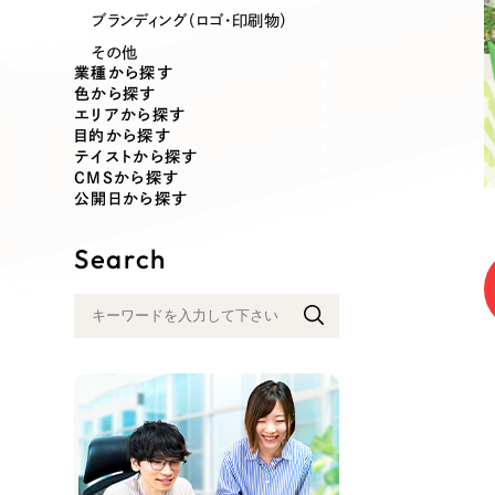
業種
ブランディング（ロゴ・印刷物）
その他
業種から探す
色から探す
エリアから探す
製造業
建設・建築
目的から探す
テイストから探す
CMSから探す
コンサルティング・調査
観光・レジ
公開日から探す
Search
自治体・官公庁
美容・エス
インフラ関連
広告・メデ
金融・保険業
その他サ
人材サービス
その他