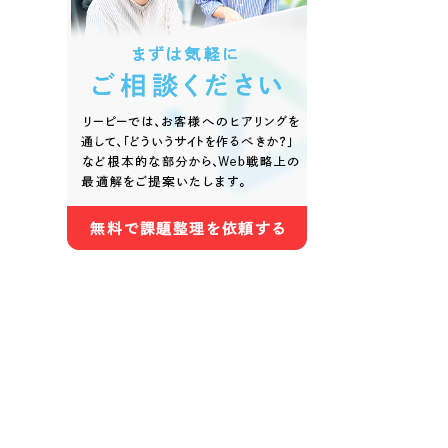
色
ホワイト・白色
グレー
オレンジ・橙色
イエロ
パープル・紫色
ピンク
さらに条件を追加する