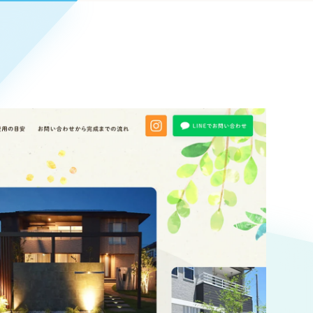
Pace
／
クラウド型工数管理ツール
日報ツールで案件ごとの営業利益をリアルタイムに可視化
発信
信
Cサイト（オンラインショップ）
）
ランディング（ロゴ・印刷物）
85件）
43件）
39件）