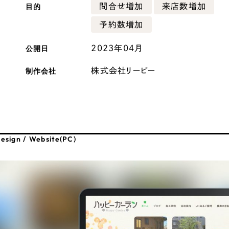
目的
問合せ増加
来店数増加
広報ブログ
予約数増加
メルマガアーカイブ
公開日
2023年04月
制作会社
株式会社リーピー
プライバシーポリシー
情報セキュ
クッキーポリシー
サイトマップ
esign / Website(PC)
客様も歓迎。
セプトの策定からお任
化するサイト構成、デザ