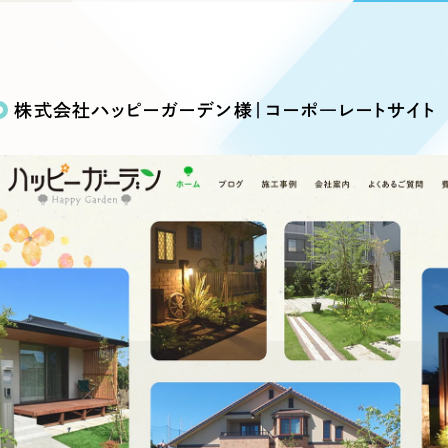
込み検索
ブランディング（ロゴ・印刷物）
ブランディング支援
・プロジェクト
広報ブログ
（90件）
／
マーケティング代行
リーピーの取り組みに関するお知らせ・イベントの様子を
策によるアクセス獲得、反響獲得などの"Webマーケティン
その他
（1件）
オプションサービス
代表ブログ
などのオフライン領域のマーケティングまでまるっと代行
株式会社ハッピーガーデン様｜コーポ―レートサイト
代表川口が経営・Web戦略・地方創生に関する情報を発
お客様インタビュー
メールマガジンアーカイブ
過去に配信したメールマガジンのアーカイブ
制作実績
イト・サービスサイト
求人・採用サイト
E
すべて
（624件）
コーポレート・企業サイト
（278件
ディングページ）
キャンペーン・プロモーション
ブ
ブランドサイト・サービスサイト
（
サイト
求人・採用サイト
（61件）
ECサイト（オンラインショップ）
（
ポータルサイト・メディアサイト
（
LP（ランディングページ）
（28件）