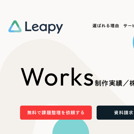
選ばれる理由
サー
Service
Works
Company
Useful
Works
サービス紹介
制作実績
会社概要
お役立ち情報
We
制作実績／株
一過性の広告に頼らず、
全国1,400社以上の支援実績
可能性をひらくデザインで
リーピーによるお役立ち情報を
コー
「仕組み」と「ノウハウ」を残す資産型DX
ら
しあわせな毎日をつくる
ます
支援をご提供します
実績の一部をご紹介します
EC
無料で課題整理を依頼する
資料請求
?
ブックマークしたサイ