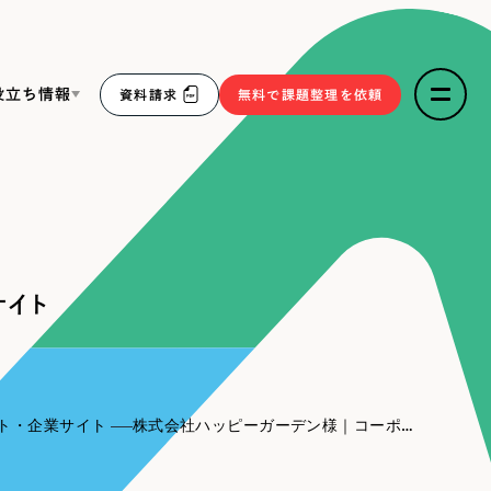
役立ち情報
資料請求
無料で課題整理を依頼
ce
リープ・リクルーティング
／
採用業務代行
求人票作成・面接など各種業務代行、採用の仕組み作り支
３点セット
援
サイト
リープ・キャリア
／
人材紹介サービス
sへの取り組み
完全成功報酬型のスカウト型ハイクラス人材紹介（岐阜・愛
知）
報
ト・企業サイト
株式会社ハッピーガーデン様｜コーポ―レートサイト
2件）