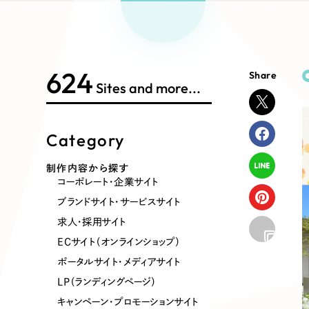
Works Search
絞り
リープ
SEO対
グ"から、
広報支援
624
Share
制作内容
Sites and more...
Category
コーポレート・企業サイト
ブランドサ
制作内容から探す
コーポレート・企業サイト
ポータルサイト・メディアサイト
LP（ラン
ブランドサイト・サービスサイト
求人・採用サイト
ECサイト（オンラインショップ）
その他
ポータルサイト・メディアサイト
LP（ランディングページ）
キャンペーン・プロモーションサイト