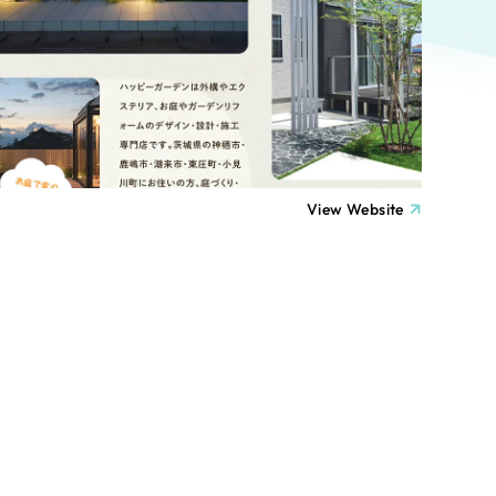
ト
（12件）
90件）
療・福祉
g
士業
View Website
）
教育
ケティング代行
林・水産
業務代行
PO・一般社団法人