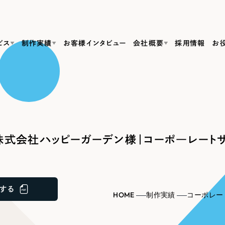
ビス
制作実績
お客様インタビュー
会社概要
採用情報
お
Web Produ
すべて
（624件）
コーポレート・企業サイト
（278件）
リーピーがわかる資料３点セット
bサイト制作
ブランドサイト・サービスサイト
リーピーが選ばれる理由
（85件）
リーピーのWebサイト制作・会社概要・サービスがわかる
会社概要
式会社ハッピーガーデン様｜コーポ―レート
の中か
ご紹介し
求人・採用サイト
お役立ち資料
（61件）
Webサイト制作
ポレートサイト制作
採用サイト制作
代表挨拶
SDG
すぐに使える資料をダウンロード
ECサイト（オンラインショップ）
（43件）
コーポレートサイト制作
サイト制作
ブランドサイト制作
ポータルサイト・メディアサイト
メディア掲載・取材依頼
新着情
（39件）
する
採用サイト制作
HOME
制作実績
コーポレー
LP（ランディングページ）
（28件）
よくある質問
ト
ECサイト制作
リーピーブログ
採用情報
キャンペーン・プロモーションサイト
（1
ブランドサイト制作
Webデザイン・Webマーケティングに関する情報を発信