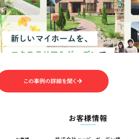
キャンペーン・プロモーションサイ
ブランディング（ロゴ・印刷物）
（
その他
（1件）
卸売・小売
医
Outsourcin
ャー
人材紹介・派遣
アウトソーシング（代行支援
テ
IT・インターネット
この事例の詳細を聞く
リープ・プロジェクト
「反響強化」を目的としたマー
ィア・放送
不動産
農
リープ・リクルーティング
「採用強化」を目的とした採用
お客様情報
ービス業
物流・運送
N
その他のサービス