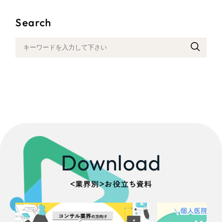
採用DX支援
その他のサービス
医療・福祉
Search
リープ・リクルーティング
／
採用業務代行
プライバシーポリシー
情報セキュリティ方針
求人票作成・面接など各種業務代行、採用の仕組み作り支援
コンサルティング・調査
AI倫理ポリシー
クッキーポリシー
サイトマップ
リープ・キャリア
／
人材紹介サービス
ウェブアクセシビリティ方針
完全成功報酬型のスカウト型ハイクラス人材紹介（岐阜・愛知）
観光・レジャー
カイゼンDX支援
人材紹介・派遣
Pace
／
クラウド型工数管理ツール
日報ツールで案件ごとの営業利益をリアルタイムに可視化
士業
自治体・官公庁
Download
制作実績
Works
美容・エステ
＜業界別＞お役立ち資料
制作実績
IT・インターネット
全国1,400社以上の支援実績の中から
実績の