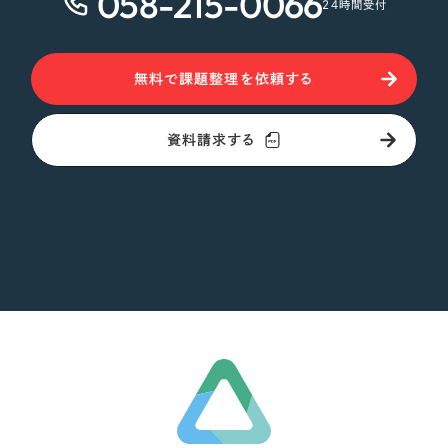
058-215-0066
24時間受付
オレンジ・橙色
無料で課題整理を依頼する
イエロー・黄色
資料請求する
グリーン・緑色
ブルー・青色
パープル・紫色
ピンク・桃色
カラフル・多色
その他