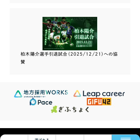
柏木陽介選手
引退試合（2025/12/21）
への協
賛
Scroll Down
624
この条件で検索する
Sites
検索結果 ...
© Leapy Inc.