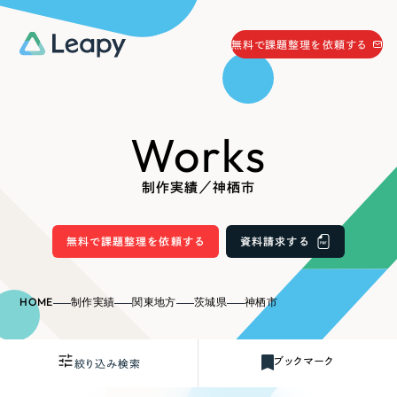
058-215-0066
無料で課題整理を依頼する
24時間受付
無料で課題整理を依頼する
Works
資料請求
する
資料請求する
制作実績／神栖市
無料で課題整理を依頼
する
Company
無料で課題整理を依頼する
資料請求する
会社情報
採用情報
HOME
制作実績
関東地方
茨城県
神栖市
Web Produce
お役立ち情報
ブックマーク
絞り込み検索
リーピーが選ばれる理由
会社概要