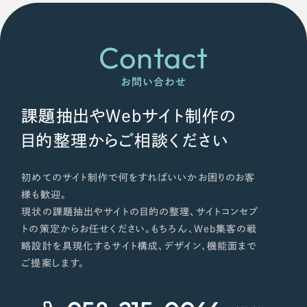
ポータルサイト・メディアサイト
（39件）
NPO・一般社団法人
LP（ランディングページ）
（28件）
Contact
キャンペーン・プロモーションサイト
（12件）
人材サービス
ブランディング（ロゴ・印刷物）
（90件）
お問い合わせ
その他
その他
（1件）
課題抽出やWebサイト制作の
色
お客様インタビュー
目的整理からご相談ください
ホワイト・白色
初めてのサイト制作で何をすればいいかお困りのお客
様も歓迎。
現状の課題抽出やサイトの目的の整理、サイトコンセプ
グレー・黒色
トの策定からお任せください。もちろん、Web集客の戦
略設計を具現化するサイト構成、デザイン、機能面まで
ベージュ・茶色
ご提案します。
レッド・赤色