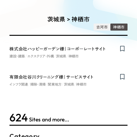
Works
絞り込み検
Webサイト制作
選ばれる理由
Search
索
コーポレートサイト制作
茨城県 > 神栖市
採用サイト制作
サービス
古河市
神栖市
制作内容
ECサイト制作
Service
ブランドサイト制作
株式会社ハッピーガーデン様｜コーポ―レートサイト
コーポレート・企業サイト
サービス紹介
ブランディング支援
建設・建築
エクステリア・外構
茨城県
神栖市
一過性の広告に頼らず、
「仕組み」と「ノウハウ」
制作実績
ブランドサイト・サービスサイト
を残す資産型DX支援をご提供します
有限会社谷川クリーニング様｜サービスサイト
すべて
（624件）
インフラ関連
掃除・清掃
関東地方
茨城県
神栖市
求人・採用サイト
コーポレート・企業サイト
（278件）
ブランドサイト・サービスサイト
（85件）
ECサイト（オンラインショップ）
求人・採用サイト
（61件）
624
Sites and more...
ECサイト（オンラインショップ）
ポータルサイト・メディアサイト
（43件）
ポータルサイト・メディアサイト
（39件）
Category
LP（ランディングページ）