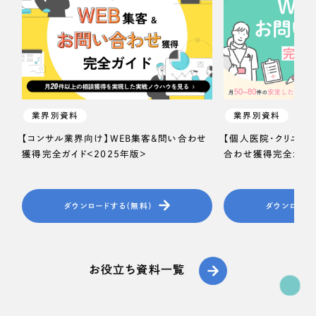
一部をご紹介します
教育
ブックマークしたサイト
インフラ関連
広告・メディア・放送
業界別資料
業界別資料
不動産
【コンサル業界向け】WEB集客＆問い合わせ
【個人医院・クリニッ
獲得完全ガイド＜2025年版＞
合わせ獲得完全ガイド
農林・水産
すべて
（624件）
ダウンロードする（無料）
ダウンロード
金融・保険業
コーポレート・企業サイト
（278件）
ブランドサイト・サービスサイト
（85件）
その他サービス業
お役立ち資料一覧
求人・採用サイト
（61件）
物流・運送
ECサイト（オンラインショップ）
（43件）