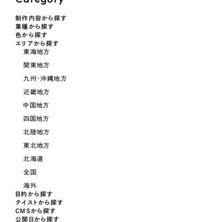
LP（ランディングページ）
（28件）
マーケティングDX支援
制作内容から探す
キャンペーン・プロモーションサイト
（12件）
キャンペーン・プロモーション
業種から探す
Webサイト制作
ブランディング（ロゴ・印刷物）
色から探す
（90件）
サイト
エリアから探す
その他
東海地方
（1件）
コーポレートサイト制作
関東地方
ブランディング（ロゴ・印刷物）
オプションサービス
採用サイト制作
九州・沖縄地方
お客様インタビュー
近畿地方
その他
ECサイト制作
中国地方
業種
Outsourcing
四国地方
ブランドサイト制作
北陸地方
?
よくある質問
東北地方
アウトソーシング（代行支援）
製造業
北海道
リープ・プロジェクト
全国
「反響強化」を目的としたマーケティング代行
リープ・プロジェクト
建設・建築
／
マーケティング代行
海外
リープ・リクルーティング
SEO対策によるアクセス獲得、反響獲得などの"Webマーケティング"から、
目的から探す
ライン領域のマーケティングまでまるっと代行
テイストから探す
「採用強化」を目的とした採用業務代行
卸売・小売
CMSから探す
公開日から探す