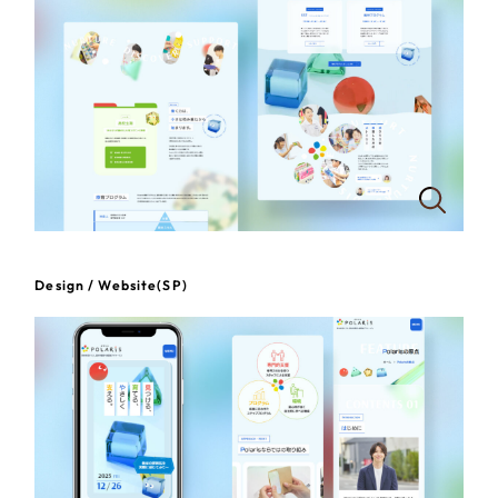
一部をご紹介します
教育
ブックマークしたサイト
インフラ関連
広告・メディア・放送
不動産
農林・水産
Design / Website(SP)
すべて
（624件）
金融・保険業
コーポレート・企業サイト
（278件）
ブランドサイト・サービスサイト
（85件）
その他サービス業
求人・採用サイト
（61件）
物流・運送
ECサイト（オンラインショップ）
（43件）