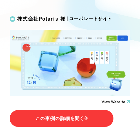
Works
絞り込み検
Webサイト制作
選ばれる理由
Search
索
コーポレートサイト制作
株式会社Polaris 様｜コーポレートサイト
採用サイト制作
サービス
制作内容
ECサイト制作
Service
ブランドサイト制作
コーポレート・企業サイト
サービス紹介
ブランディング支援
一過性の広告に頼らず、
「仕組み」と「ノウハウ」
制作実績
ブランドサイト・サービスサイト
を残す資産型DX支援をご提供します
すべて
（624件）
求人・採用サイト
コーポレート・企業サイト
（278件）
ブランドサイト・サービスサイト
（85件）
View Website
ECサイト（オンラインショップ）
求人・採用サイト
（61件）
この事例の詳細を聞く
ECサイト（オンラインショップ）
ポータルサイト・メディアサイト
（43件）
ポータルサイト・メディアサイト
（39件）
LP（ランディングページ）