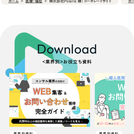
ホーム
医療・福祉
株式会社Polaris 様｜コーポレートサイト
ホ
Download
＜業界別＞お役立ち資料
業界別資料
業界別資料