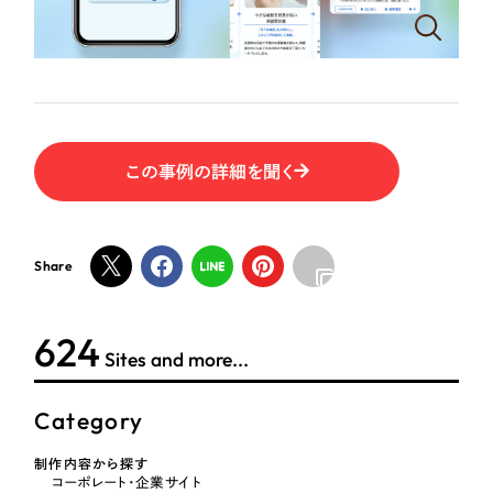
ポータルサイト・メディアサイト
（39件）
NPO・一般社団法人
LP（ランディングページ）
（28件）
キャンペーン・プロモーションサイト
（12件）
人材サービス
ブランディング（ロゴ・印刷物）
（90件）
その他
その他
（1件）
この事例の詳細を聞く
色
お客様インタビュー
Share
ホワイト・白色
624
グレー・黒色
Sites and more...
ベージュ・茶色
Category
レッド・赤色
制作内容から探す
コーポレート・企業サイト