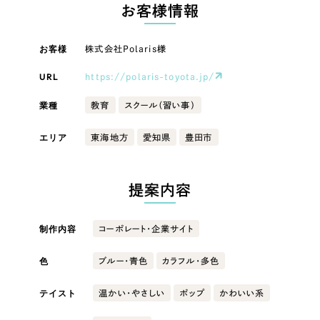
LP（ランディングページ）
（28件）
お客様情報
マーケティングDX支援
キャンペーン・プロモーションサイト
（12件）
キャンペーン・プロモーション
お客様
株式会社Polaris様
Webサイト制作
ブランディング（ロゴ・印刷物）
（90件）
サイト
その他
（1件）
URL
https://polaris-toyota.jp/
コーポレートサイト制作
ブランディング（ロゴ・印刷物）
オプションサービス
業種
教育
スクール（習い事）
採用サイト制作
お客様インタビュー
その他
エリア
東海地方
愛知県
豊田市
ECサイト制作
業種
Outsourcing
ブランドサイト制作
提案内容
?
よくある質問
アウトソーシング（代行支援）
製造業
制作内容
コーポレート・企業サイト
リープ・プロジェクト
「反響強化」を目的としたマーケティング代行
リープ・プロジェクト
色
建設・建築
／
マーケティング代行
ブルー・青色
カラフル・多色
リープ・リクルーティング
SEO対策によるアクセス獲得、反響獲得などの"Webマーケティング"から、
ライン領域のマーケティングまでまるっと代行
テイスト
温かい・やさしい
ポップ
かわいい系
「採用強化」を目的とした採用業務代行
卸売・小売