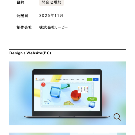
採用DX支援
目的
その他のサービス
問合せ増加
医療・福祉
リープ・リクルーティング
公開日
2025年11月
／
採用業務代行
プライバシーポリシー
情報セキュリティ方針
求人票作成・面接など各種業務代行、採用の仕組み作り支援
コンサルティング・調査
制作会社
株式会社リーピー
AI倫理ポリシー
クッキーポリシー
サイトマップ
リープ・キャリア
／
人材紹介サービス
ウェブアクセシビリティ方針
完全成功報酬型のスカウト型ハイクラス人材紹介（岐阜・愛知）
観光・レジャー
Design / Website(PC)
カイゼンDX支援
人材紹介・派遣
Pace
／
クラウド型工数管理ツール
日報ツールで案件ごとの営業利益をリアルタイムに可視化
士業
自治体・官公庁
制作実績
Works
美容・エステ
制作実績
IT・インターネット
全国1,400社以上の支援実績の中から
実績の