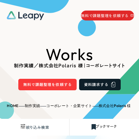
058-215-0066
無料で課題整理を依頼する
24時間受付
無料で課題整理を依頼する
Works
資料請求
する
資料請求する
制作実績／株式会社Polaris 様｜コーポレートサイト
無料で課題整理を依頼
する
Company
無料で課題整理を依頼する
資料請求する
会社情報
採用情報
HOME
制作実績
コーポレート・企業サイト
株式会社Polaris 様
Web Produce
お役立ち情報
ブックマーク
絞り込み検索
リーピーが選ばれる理由
会社概要