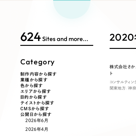
Works Search
絞り
リープ
SEO対
グ"から、
広報支援
624
制作内容
202
Sites and more...
Category
コーポレート・企業サイト
ブランドサ
株式会社さか
ト
制作内容から探す
業種から探す
コンサルティン
ポータルサイト・メディアサイト
LP（ラン
色から探す
関東地方
神
エリアから探す
目的から探す
テイストから探す
CMSから探す
その他
公開日から探す
2026年6月
2026年4月