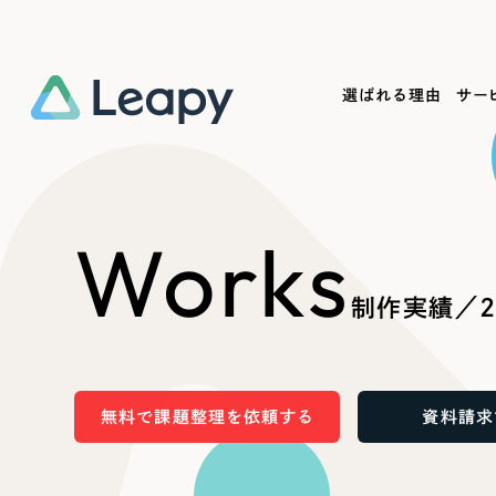
選ばれる理由
サー
Service
Works
Company
Useful
Works
サービス紹介
制作実績
会社概要
お役立ち情報
We
制作実績／2
一過性の広告に頼らず、
全国1,400社以上の支援実績
可能性をひらくデザインで
リーピーによるお役立ち情報を
コー
「仕組み」と「ノウハウ」を残す資産型DX
ら
しあわせな毎日をつくる
ます
支援をご提供します
実績の一部をご紹介します
EC
無料で課題整理を依頼する
資料請求
?
ブックマークしたサイ