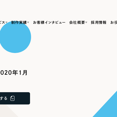
ビス
制作実績
お客様インタビュー
会社概要
採用情報
お
Web Produ
すべて
（624件）
コーポレート・企業サイト
（278件）
リーピーがわかる資料３点セット
bサイト制作
ブランドサイト・サービスサイト
リーピーが選ばれる理由
（85件）
リーピーのWebサイト制作・会社概要・サービスがわかる
会社概要
020年1月
の中か
ご紹介し
求人・採用サイト
お役立ち資料
（61件）
Webサイト制作
ポレートサイト制作
採用サイト制作
代表挨拶
SDG
すぐに使える資料をダウンロード
ECサイト（オンラインショップ）
（43件）
コーポレートサイト制作
サイト制作
ブランドサイト制作
ポータルサイト・メディアサイト
メディア掲載・取材依頼
新着情
（39件）
する
採用サイト制作
LP（ランディングページ）
（28件）
よくある質問
ト
ECサイト制作
リーピーブログ
採用情報
キャンペーン・プロモーションサイト
（1
ブランドサイト制作
Webデザイン・Webマーケティングに関する情報を発信