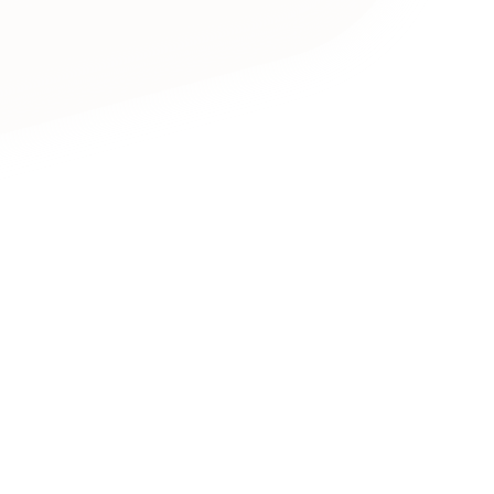
キャンペーン・プロモーションサイ
ブランディング（ロゴ・印刷物）
（
その他
（1件）
卸売・小売
医
Outsourcin
ャー
人材紹介・派遣
アウトソーシング（代行支援
テ
IT・インターネット
リープ・プロジェクト
「反響強化」を目的としたマー
ィア・放送
不動産
農
リープ・リクルーティング
「採用強化」を目的とした採用
ービス業
物流・運送
N
その他のサービス