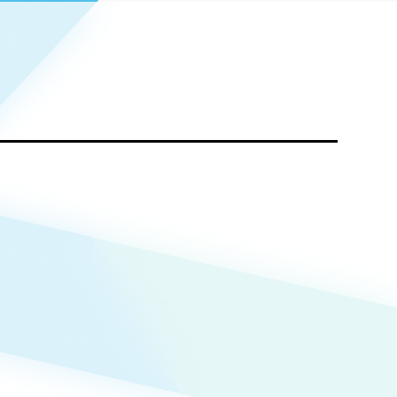
Pace
／
クラウド型工数管理ツール
日報ツールで案件ごとの営業利益をリアルタイムに可視化
発信
信
Cサイト（オンラインショップ）
）
ランディング（ロゴ・印刷物）
85件）
43件）
39件）