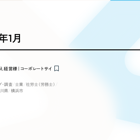
込み検索
ブランディング（ロゴ・印刷物）
ブランディング支援
・プロジェクト
広報ブログ
（90件）
／
マーケティング代行
リーピーの取り組みに関するお知らせ・イベントの様子を
策によるアクセス獲得、反響獲得などの"Webマーケティン
その他
（1件）
オプションサービス
代表ブログ
などのオフライン領域のマーケティングまでまるっと代行
代表川口が経営・Web戦略・地方創生に関する情報を発
0年1月
お客様インタビュー
メールマガジンアーカイブ
過去に配信したメールマガジンのアーカイブ
制作実績
イト・サービスサイト
求人・採用サイト
E
え経営様｜コーポレートサイ
すべて
（624件）
コーポレート・企業サイト
（278件
グ・調査
士業
社労士（労務士）
ディングページ）
キャンペーン・プロモーション
ブ
ブランドサイト・サービスサイト
（
奈川県
横浜市
サイト
求人・採用サイト
（61件）
ECサイト（オンラインショップ）
（
ポータルサイト・メディアサイト
（
LP（ランディングページ）
（28件）