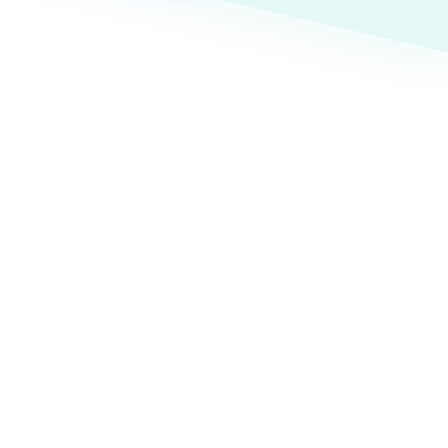
ト
（12件）
90件）
療・福祉
g
士業
）
教育
ケティング代行
林・水産
業務代行
PO・一般社団法人