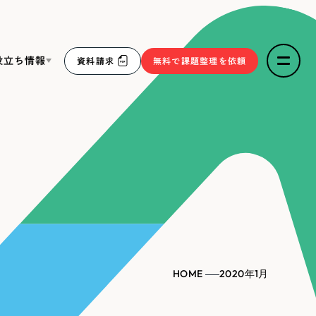
役立ち情報
資料請求
無料で課題整理を依頼
ce
リープ・リクルーティング
／
採用業務代行
求人票作成・面接など各種業務代行、採用の仕組み作り支
３点セット
援
リープ・キャリア
／
人材紹介サービス
sへの取り組み
完全成功報酬型のスカウト型ハイクラス人材紹介（岐阜・愛
知）
報
HOME
2020年1月
2件）