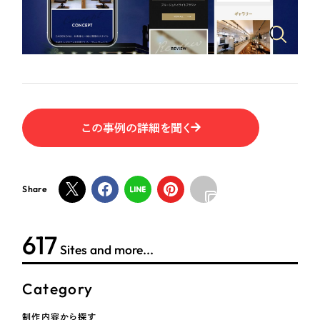
ポータルサイト・メディアサイト
（39件）
NPO・一般社団法人
LP（ランディングページ）
（28件）
キャンペーン・プロモーションサイト
（12件）
人材サービス
ブランディング（ロゴ・印刷物）
（90件）
その他
その他
（1件）
この事例の詳細を聞く
色
お客様インタビュー
ホワイト・白色
Share
グレー・黒色
618
Sites and more...
ベージュ・茶色
Category
レッド・赤色
制作内容から探す