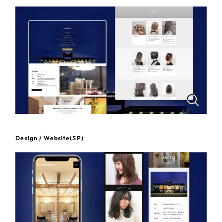
一部をご紹介します
教育
ブックマークしたサイト
インフラ関連
広告・メディア・放送
不動産
農林・水産
Design / Website(SP)
すべて
（624件）
金融・保険業
コーポレート・企業サイト
（278件）
ブランドサイト・サービスサイト
（85件）
その他サービス業
求人・採用サイト
（61件）
物流・運送
ECサイト（オンラインショップ）
（43件）