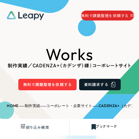
058-215-0066
無料で課題整理を依頼する
24時間受付
無料で課題整理を依頼する
Works
資料請求
する
資料請求する
制作実績／CADENZA+（カデンザ）様｜コーポレートサイト
無料で課題整理を依頼
する
Company
無料で課題整理を依頼する
資料請求する
会社情報
採用情報
HOME
制作実績
コーポレート・企業サイト
CADENZA+（カデンザ
Web Produce
お役立ち情報
ブックマーク
絞り込み検索
リーピーが選ばれる理由
会社概要