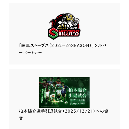
「岐阜スゥープス
（2025-26SEASON）」
シルバ
ーパートナー
柏木陽介選手
引退試合（2025/12/21）
への協
賛