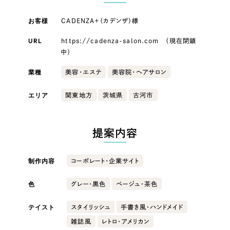
LP（ランディングページ）
（28件）
マーケティングDX支援
キャンペーン・プロモーションサイト
お客様
（12件）
CADENZA+（カデンザ）様
キャンペーン・プロモーション
Webサイト制作
ブランディング（ロゴ・印刷物）
（90件）
サイト
URL
https://cadenza-salon.com （現在閉鎖
中）
その他
（1件）
コーポレートサイト制作
ブランディング（ロゴ・印刷物）
業種
美容・エステ
美容院・ヘアサロン
オプションサービス
採用サイト制作
お客様インタビュー
エリア
関東地方
茨城県
古河市
その他
ECサイト制作
業種
Outsourcing
ブランドサイト制作
提案内容
?
よくある質問
アウトソーシング（代行支援）
製造業
制作内容
コーポレート・企業サイト
リープ・プロジェクト
「反響強化」を目的としたマーケティング代行
色
グレー・黒色
ベージュ・茶色
リープ・プロジェクト
建設・建築
／
マーケティング代行
リープ・リクルーティング
SEO対策によるアクセス獲得、反響獲得などの"Webマーケティング"から、
テイスト
スタイリッシュ
手書き風・ハンドメイド
ライン領域のマーケティングまでまるっと代行
「採用強化」を目的とした採用業務代行
卸売・小売
雑誌風
レトロ・アメリカン