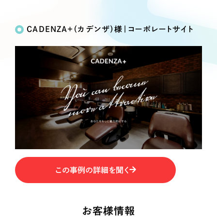
Works
絞り込み検
Webサイト制作
選ばれる理由
Search
索
コーポレートサイト制作
CADENZA+（カデンザ）様｜コーポレートサイト
採用サイト制作
サービス
制作内容
ECサイト制作
Service
ブランドサイト制作
コーポレート・企業サイト
サービス紹介
ブランディング支援
一過性の広告に頼らず、
「仕組み」と「ノウハウ」
制作実績
ブランドサイト・サービスサイト
を残す資産型DX支援をご提供します
すべて
（624件）
求人・採用サイト
コーポレート・企業サイト
（278件）
ブランドサイト・サービスサイト
（85件）
ECサイト（オンラインショップ）
この事例の詳細を聞く
求人・採用サイト
（61件）
ECサイト（オンラインショップ）
ポータルサイト・メディアサイト
（43件）
ポータルサイト・メディアサイト
（39件）
お客様情報
LP（ランディングページ）