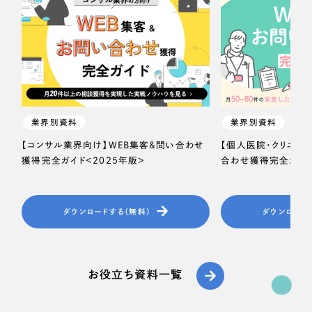
業界別資料
業界別資料
【コンサル業界向け】WEB集客＆問い合わせ
【個人医院・クリニッ
獲得完全ガイド＜2025年版＞
合わせ獲得完全ガイド
ダウンロードする（無料）
ダウンロード
お役立ち資料一覧