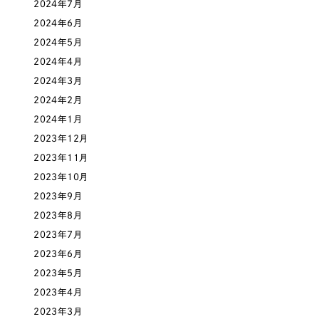
2024年7月
一部をご紹介します
教育
2024年6月
2024年5月
ブックマークしたサイト
インフラ関連
2024年4月
2024年3月
広告・メディア・放送
2024年2月
2024年1月
不動産
2023年12月
2023年11月
農林・水産
2023年10月
2023年9月
すべて
（624件）
金融・保険業
2023年8月
コーポレート・企業サイト
（278件）
2023年7月
ブランドサイト・サービスサイト
（85件）
2023年6月
その他サービス業
求人・採用サイト
2023年5月
（61件）
2023年4月
物流・運送
ECサイト（オンラインショップ）
（43件）
2023年3月