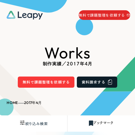
058-215-0066
無料で課題整理を依頼する
24時間受付
無料で課題整理を依頼する
Works
資料請求
する
資料請求する
制作実績／2017年4月
無料で課題整理を依頼
する
Company
無料で課題整理を依頼する
資料請求する
会社情報
採用情報
HOME
2017年4月
Web Produce
お役立ち情報
ブックマーク
絞り込み検索
リーピーが選ばれる理由
会社概要