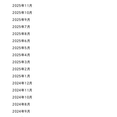
採用DX支援
その他のサービス
2025年11月
医療・福祉
2025年10月
リープ・リクルーティング
／
採用業務代行
プライバシーポリシー
情報セキュリティ方針
求人票作成・面接など各種業務代行、採用の仕組み作り支援
2025年9月
コンサルティング・調査
AI倫理ポリシー
クッキーポリシー
サイトマップ
リープ・キャリア
2025年7月
／
人材紹介サービス
ウェブアクセシビリティ方針
完全成功報酬型のスカウト型ハイクラス人材紹介（岐阜・愛知）
2025年8月
観光・レジャー
2025年6月
カイゼンDX支援
2025年5月
人材紹介・派遣
2025年4月
Pace
／
クラウド型工数管理ツール
2025年3月
日報ツールで案件ごとの営業利益をリアルタイムに可視化
士業
2025年2月
2025年1月
自治体・官公庁
制作実績
2024年12月
2024年11月
Works
美容・エステ
2024年10月
制作実績
2024年8月
IT・インターネット
2024年9月
全国1,400社以上の支援実績の中から
実績の