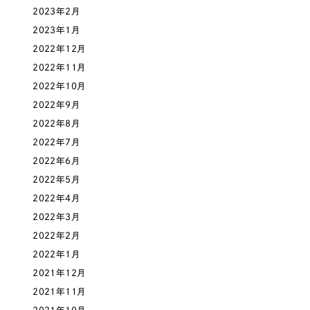
ポータルサイト・メディアサイト
（39件）
2023年2月
NPO・一般社団法人
LP（ランディングページ）
（28件）
2023年1月
キャンペーン・プロモーションサイト
（12件）
2022年12月
人材サービス
ブランディング（ロゴ・印刷物）
2022年11月
（90件）
2022年10月
その他
その他
（1件）
2022年9月
2022年8月
色
お客様インタビュー
2022年7月
2022年6月
ホワイト・白色
2022年5月
2022年4月
グレー・黒色
2022年3月
2022年2月
ベージュ・茶色
2022年1月
2021年12月
レッド・赤色
2021年11月