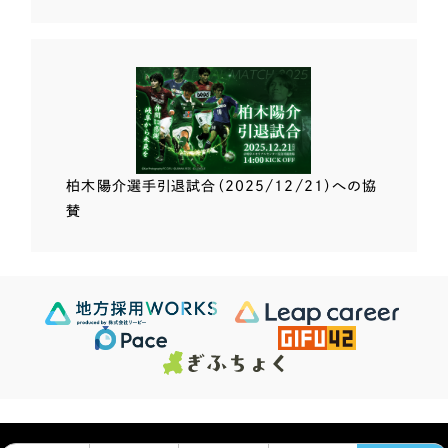
柏木陽介選手
引退試合（2025/12/21）
への協
賛
Scroll Down
624
この条件で検索する
Sites
検索結果 ...