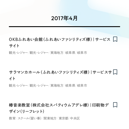
Works
絞り込み検
Webサイト制作
選ばれる理由
Search
索
コーポレートサイト制作
2017年4月
採用サイト制作
サービス
制作内容
ECサイト制作
Service
OKBふれあい会館（ふれあいファシリティズ様）｜サービス
ブランドサイト制作
サイト
コーポレート・企業サイト
サービス紹介
ブランディング支援
観光・レジャー
観光・レジャー
東海地方
岐阜県
岐阜市
一過性の広告に頼らず、
「仕組み」と「ノウハウ」
制作実績
ブランドサイト・サービスサイト
を残す資産型DX支援をご提供します
サラマンカホール（ふれあいファシリティズ様）｜サービスサ
すべて
（624件）
イト
求人・採用サイト
コーポレート・企業サイト
（278件）
観光・レジャー
観光・レジャー
東海地方
岐阜県
岐阜市
ブランドサイト・サービスサイト
（85件）
ECサイト（オンラインショップ）
求人・採用サイト
（61件）
椿音楽教室（株式会社スパティウムアデレ様）｜印刷物デ
ECサイト（オンラインショップ）
ザイン（リーフレット）
ポータルサイト・メディアサイト
（43件）
教育
スクール（習い事）
関東地方
東京都
中央区
ポータルサイト・メディアサイト
（39件）
LP（ランディングページ）