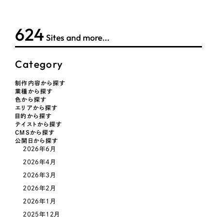
LP（ランディングページ）
（28件）
マーケティングDX支援
キャンペーン・プロモーションサイト
（12件）
キャンペーン・プロモーション
624
Webサイト制作
ブランディング（ロゴ・印刷物）
Sites and more...
（90件）
サイト
その他
（1件）
コーポレートサイト制作
Category
ブランディング（ロゴ・印刷物）
オプションサービス
採用サイト制作
制作内容から探す
お客様インタビュー
その他
業種から探す
ECサイト制作
色から探す
エリアから探す
業種
Outsourcing
目的から探す
ブランドサイト制作
テイストから探す
CMSから探す
?
よくある質問
公開日から探す
アウトソーシング（代行支援）
2026年6月
製造業
リープ・プロジェクト
2026年4月
「反響強化」を目的としたマーケティング代行
リープ・プロジェクト
2026年3月
建設・建築
／
マーケティング代行
リープ・リクルーティング
SEO対策によるアクセス獲得、反響獲得などの"Webマーケティング"から、
2026年2月
ライン領域のマーケティングまでまるっと代行
「採用強化」を目的とした採用業務代行
2026年1月
卸売・小売
2025年12月