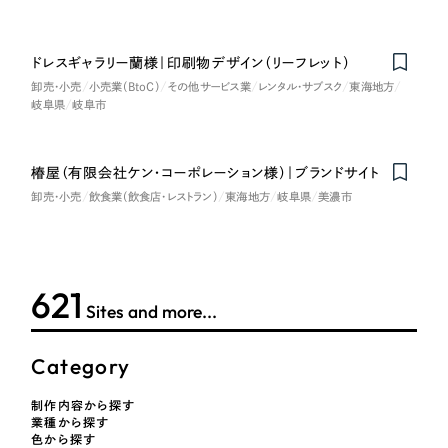
ドレスギャラリー蘭様｜印刷物デザイン（リーフレット）
卸売・小売
小売業（BtoC）
その他サービス業
レンタル・サブスク
東海地方
岐阜県
岐阜市
椿屋（有限会社ケン・コーポレーション様）｜ブランドサイト
卸売・小売
飲食業（飲食店・レストラン）
東海地方
岐阜県
美濃市
621
Sites and more...
Category
制作内容から探す
業種から探す
色から探す