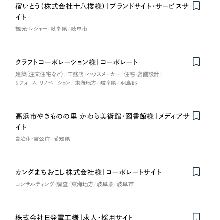
採用DX支援
その他のサービス
宿いとう（株式会社十八楼様）｜ブランドサイト・サービスサ
Nominee
医療・福祉
イト
リープ・リクルーティング
／
採用業務代行
観光・レジャー
岐阜県
岐阜市
プライバシーポリシー
情報セキュリティ方針
求人票作成・面接など各種業務代行、採用の仕組み作り支援
コンサルティング・調査
AI倫理ポリシー
クッキーポリシー
サイトマップ
リープ・キャリア
／
人材紹介サービス
ウェブアクセシビリティ方針
クラフトコーポレーション様｜コーポレート
完全成功報酬型のスカウト型ハイクラス人材紹介（岐阜・愛知）
観光・レジャー
建築（注文住宅など）
工務店・ハウスメーカー
住宅・店舗設計
リフォーム・リノベーション
東海地方
岐阜県
羽島郡
カイゼンDX支援
人材紹介・派遣
Pace
／
クラウド型工数管理ツール
高浜市やきものの里 かわら美術館・図書館様｜メディアサ
Nominee
日報ツールで案件ごとの営業利益をリアルタイムに可視化
士業
イト
自治体・官公庁
愛知県
自治体・官公庁
制作実績
カンダまちおこし株式会社様｜コーポレートサイト
Nominee
Works
美容・エステ
コンサルティング・調査
東海地方
岐阜県
岐阜市
制作実績
IT・インターネット
全国1,400社以上の支援実績の中から
実績の
株式会社日発電工様｜求人・採用サイト