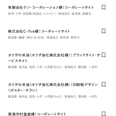
オレンジ・橙色
有限会社ケン・コーポレーション様｜コーポレートサイト
卸売・小売
飲食業（飲食店・レストラン）
東海地方
岐阜県
美濃市
イエロー・黄色
株式会社C-five様｜コーポレートサイト
グリーン・緑色
製造業
繊維
原料（糸・生地）
東海地方
岐阜県
岐阜市
ブルー・青色
オリザの米油（オリザ油化株式会社様）｜ブランドサイト・サ
ービスサイト
パープル・紫色
製造業
食料品
卸売・小売
小売業（BtoC）
東海地方
愛知県
一宮市
ピンク・桃色
オリザの米油（オリザ油化株式会社様）｜印刷物デザイン
（ポスター・チラシ）
カラフル・多色
製造業
食料品
卸売・小売
小売業（BtoC）
東海地方
愛知県
一宮市
その他
東海市村塗装様｜コーポレートサイト