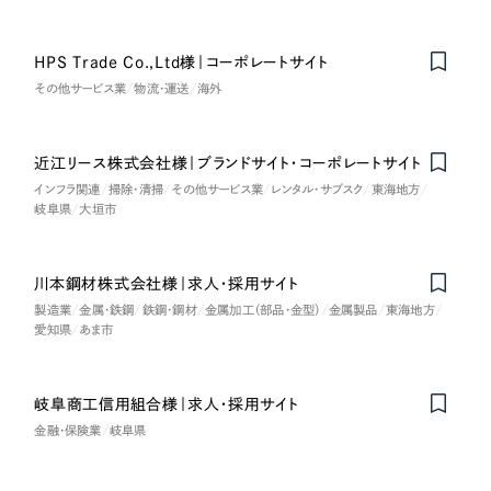
LP（ランディングページ）
（28件）
マーケティングDX支援
キャンペーン・プロモーションサイト
（12件）
キャンペーン・プロモーション
HPS Trade Co.,Ltd様｜コーポレートサイト
Nominee
Webサイト制作
ブランディング（ロゴ・印刷物）
（90件）
サイト
その他サービス業
物流・運送
海外
その他
（1件）
コーポレートサイト制作
ブランディング（ロゴ・印刷物）
オプションサービス
近江リース株式会社様｜ブランドサイト・コーポレートサイト
Nominee
採用サイト制作
インフラ関連
掃除・清掃
その他サービス業
レンタル・サブスク
東海地方
お客様インタビュー
その他
岐阜県
大垣市
ECサイト制作
業種
Outsourcing
ブランドサイト制作
川本鋼材株式会社様｜求人・採用サイト
製造業
金属・鉄鋼
鉄鋼・鋼材
金属加工（部品・金型）
金属製品
東海地方
?
よくある質問
アウトソーシング（代行支援）
愛知県
あま市
製造業
リープ・プロジェクト
「反響強化」を目的としたマーケティング代行
リープ・プロジェクト
建設・建築
／
マーケティング代行
岐阜商工信用組合様｜求人・採用サイト
リープ・リクルーティング
SEO対策によるアクセス獲得、反響獲得などの"Webマーケティング"から、
金融・保険業
岐阜県
ライン領域のマーケティングまでまるっと代行
「採用強化」を目的とした採用業務代行
卸売・小売