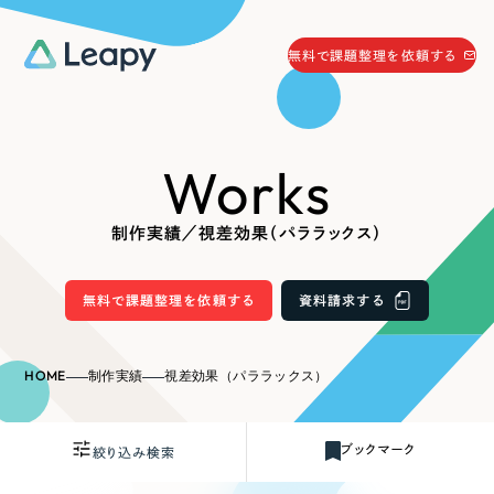
058-215-0066
無料で課題整理を依頼する
24時間受付
無料で課題整理を依頼する
Works
資料請求
する
資料請求する
制作実績／視差効果（パララックス）
無料で課題整理を依頼
する
Company
無料で課題整理を依頼する
資料請求する
会社情報
採用情報
HOME
制作実績
視差効果（パララックス）
Web Produce
お役立ち情報
ブックマーク
絞り込み検索
リーピーが選ばれる理由
会社概要