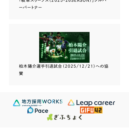
「岐阜スゥープス
（2025-26SEASON）」
シルバ
ーパートナー
柏木陽介選手
引退試合（2025/12/21）
への協
賛
Scroll Down