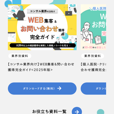
業界別資料
業界別資料
【コンサル業界向け】WEB集客＆問い合わせ
【個人医院・クリニッ
獲得完全ガイド＜2025年版＞
合わせ獲得完全ガイド
ダウンロードする（無料）
ダウンロード
お役立ち資料一覧