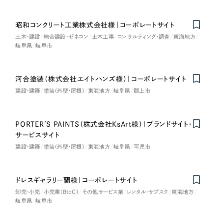
ポータルサイト・メディアサイト
（39件）
NPO・一般社団法人
LP（ランディングページ）
（28件）
昭和コンクリート工業株式会社様｜コーポレートサイト
キャンペーン・プロモーションサイト
（12件）
土木・建設
総合建設・ゼネコン
土木工事
コンサルティング・調査
東海地方
人材サービス
岐阜県
岐阜市
ブランディング（ロゴ・印刷物）
（90件）
その他
その他
（1件）
河合塗装（株式会社エイトハンズ様）｜コーポレートサイト
色
建設・建築
塗装（外壁・屋根）
東海地方
岐阜県
郡上市
お客様インタビュー
PORTER’S PAINTS（株式会社KsArt様）｜ブランドサイト・
ホワイト・白色
on
Honorabl
e
Ment
i
サービスサイト
建設・建築
塗装（外壁・屋根）
東海地方
岐阜県
可児市
グレー・黒色
ベージュ・茶色
ドレスギャラリー蘭様｜コーポレートサイト
卸売・小売
小売業（BtoC）
その他サービス業
レンタル・サブスク
東海地方
岐阜県
岐阜市
レッド・赤色