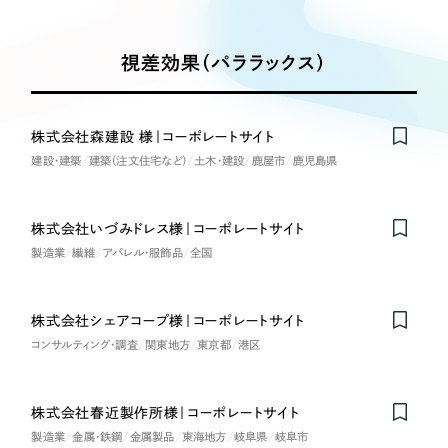
Works
絞り込み検
Webサイト制作
選ばれる理由
Search
索
コーポレートサイト制作
視差効果（パララックス）
採用サイト制作
サービス
制作内容
ECサイト制作
Service
株式会社森建設 様｜コーポレートサイト
ブランドサイト制作
建設・建築
建築（注文住宅など）
土木・建設
鹿屋市
鹿児島県
コーポレート・企業サイト
サービス紹介
ブランディング支援
一過性の広告に頼らず、
「仕組み」と「ノウハウ」
制作実績
ブランドサイト・サービスサイト
株式会社いづみドレス様｜コーポレートサイト
を残す資産型DX支援をご提供します
製造業
繊維
すべて
アパレル・服飾品
全国
（624件）
求人・採用サイト
コーポレート・企業サイト
（278件）
ブランドサイト・サービスサイト
株式会社シェアコープ様｜コーポレートサイト
Nominee
（85件）
ECサイト（オンラインショップ）
コンサルティング・調査
関東地方
東京都
港区
求人・採用サイト
（61件）
ECサイト（オンラインショップ）
ポータルサイト・メディアサイト
（43件）
株式会社春近製作所様｜コーポレートサイト
ポータルサイト・メディアサイト
（39件）
製造業
金属・鉄鋼
金属製品
東海地方
岐阜県
岐阜市
LP（ランディングページ）