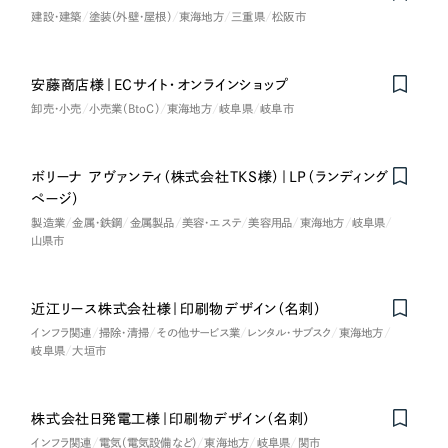
建設・建築
塗装（外壁・屋根）
東海地方
三重県
松阪市
さらに条件を追加する
安藤商店様｜ECサイト・オンラインショップ
卸売・小売
小売業（BtoC）
東海地方
岐阜県
岐阜市
ボリーナ アヴァンティ（株式会社TKS様）｜LP（ランディング
ページ）
製造業
金属・鉄鋼
金属製品
美容・エステ
美容用品
東海地方
岐阜県
山県市
近江リース株式会社様｜印刷物デザイン（名刺）
インフラ関連
掃除・清掃
その他サービス業
レンタル・サブスク
東海地方
岐阜県
大垣市
株式会社日発電工様｜印刷物デザイン（名刺）
インフラ関連
電気（電気設備など）
東海地方
岐阜県
関市