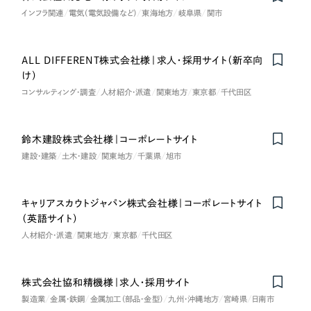
一部をご紹介します
インフラ関連
電気（電気設備など）
東海地方
岐阜県
関市
教育
ブックマークしたサイト
インフラ関連
ALL DIFFERENT株式会社様｜求人・採用サイト（新卒向
け）
コンサルティング・調査
人材紹介・派遣
関東地方
東京都
千代田区
広告・メディア・放送
不動産
鈴木建設株式会社様｜コーポレートサイト
Nominee
建設・建築
土木・建設
関東地方
千葉県
旭市
農林・水産
すべて
（624件）
キャリアスカウトジャパン株式会社様｜コーポレートサイト
金融・保険業
（英語サイト）
コーポレート・企業サイト
（278件）
人材紹介・派遣
関東地方
東京都
千代田区
ブランドサイト・サービスサイト
（85件）
その他サービス業
求人・採用サイト
（61件）
株式会社協和精機様｜求人・採用サイト
物流・運送
ECサイト（オンラインショップ）
（43件）
製造業
金属・鉄鋼
金属加工（部品・金型）
九州・沖縄地方
宮崎県
日南市