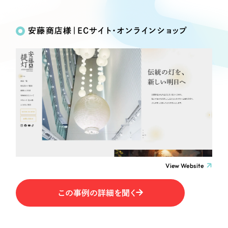
Works
絞り込み検
Webサイト制作
選ばれる理由
Search
索
コーポレートサイト制作
安藤商店様｜ECサイト・オンラインショップ
採用サイト制作
サービス
制作内容
ECサイト制作
Service
ブランドサイト制作
コーポレート・企業サイト
サービス紹介
ブランディング支援
一過性の広告に頼らず、
「仕組み」と「ノウハウ」
制作実績
ブランドサイト・サービスサイト
を残す資産型DX支援をご提供します
すべて
（624件）
求人・採用サイト
コーポレート・企業サイト
（278件）
ブランドサイト・サービスサイト
（85件）
View Website
ECサイト（オンラインショップ）
求人・採用サイト
（61件）
この事例の詳細を聞く
ECサイト（オンラインショップ）
ポータルサイト・メディアサイト
（43件）
ポータルサイト・メディアサイト
（39件）
LP（ランディングページ）