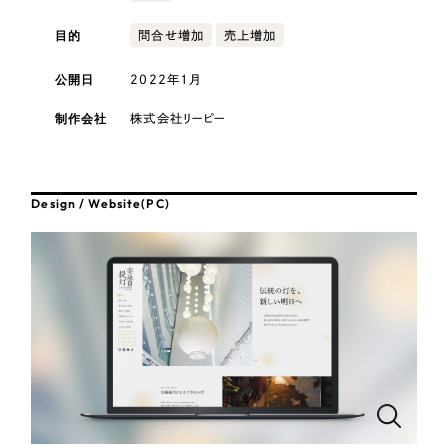
採用DX支援
その他のサービス
医療・福祉
目的
問合せ増加
売上増加
リープ・リクルーティング
／
採用業務代行
プライバシーポリシー
情報セキュリティ方針
求人票作成・面接など各種業務代行、採用の仕組み作り支援
公開日
2022年1月
コンサルティング・調査
AI倫理ポリシー
クッキーポリシー
サイトマップ
リープ・キャリア
／
人材紹介サービス
制作会社
株式会社リーピー
ウェブアクセシビリティ方針
完全成功報酬型のスカウト型ハイクラス人材紹介（岐阜・愛知）
観光・レジャー
カイゼンDX支援
人材紹介・派遣
Design / Website(PC)
Pace
／
クラウド型工数管理ツール
日報ツールで案件ごとの営業利益をリアルタイムに可視化
士業
自治体・官公庁
制作実績
Works
美容・エステ
制作実績
IT・インターネット
全国1,400社以上の支援実績の中から
実績の