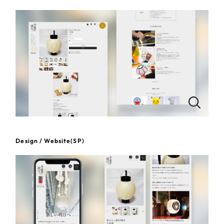
一部をご紹介します
教育
ブックマークしたサイト
インフラ関連
広告・メディア・放送
不動産
農林・水産
Design / Website(SP)
すべて
（624件）
金融・保険業
コーポレート・企業サイト
（278件）
ブランドサイト・サービスサイト
（85件）
その他サービス業
求人・採用サイト
（61件）
物流・運送
ECサイト（オンラインショップ）
（43件）