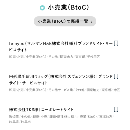
小売業（BtoC）
小売業（BtoC）の実績一覧
femyou（マルマンH＆B株式会社様）｜ブランドサイト・サー
Nominee
ビスサイト
卸売・小売
小売業（BtoC）
その他
関東地方
東京都
千代田区
円形脱毛症用ウィッグ（株式会社スヴェンソン様）｜ブランド
サイト・サービスサイト
卸売・小売
小売業（BtoC）
その他サービス業
その他
関東地方
東京都
港区
株式会社TKS様｜コーポレートサイト
製造業
その他
卸売・小売
卸売・商社（BtoB）
小売業（BtoC）
東海地方
岐阜県
岐阜市