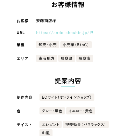
LP（ランディングページ）
（28件）
お客様情報
マーケティングDX支援
キャンペーン・プロモーションサイト
（12件）
キャンペーン・プロモーション
お客様
安藤商店様
Webサイト制作
ブランディング（ロゴ・印刷物）
（90件）
サイト
その他
（1件）
URL
https://ando-chochin.jp/
コーポレートサイト制作
ブランディング（ロゴ・印刷物）
オプションサービス
業種
卸売・小売
小売業（BtoC）
採用サイト制作
お客様インタビュー
その他
エリア
東海地方
岐阜県
岐阜市
ECサイト制作
業種
Outsourcing
ブランドサイト制作
提案内容
?
よくある質問
アウトソーシング（代行支援）
製造業
制作内容
ECサイト（オンラインショップ）
リープ・プロジェクト
「反響強化」を目的としたマーケティング代行
リープ・プロジェクト
色
建設・建築
／
マーケティング代行
グレー・黒色
イエロー・黄色
リープ・リクルーティング
SEO対策によるアクセス獲得、反響獲得などの"Webマーケティング"から、
ライン領域のマーケティングまでまるっと代行
テイスト
エレガント
視差効果（パララックス）
「採用強化」を目的とした採用業務代行
卸売・小売
和風