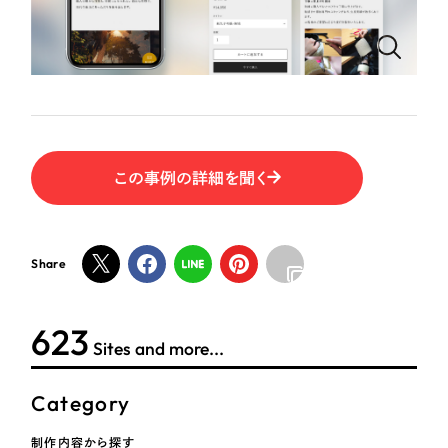
ポータルサイト・メディアサイト
（39件）
NPO・一般社団法人
LP（ランディングページ）
（28件）
キャンペーン・プロモーションサイト
（12件）
人材サービス
ブランディング（ロゴ・印刷物）
（90件）
その他
その他
（1件）
この事例の詳細を聞く
色
お客様インタビュー
ホワイト・白色
Share
グレー・黒色
623
Sites and more...
ベージュ・茶色
Category
レッド・赤色
制作内容から探す