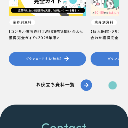
業界別資料
業界別資料
【コンサル業界向け】WEB集客＆問い合わせ
【個人医院・クリニッ
獲得完全ガイド＜2025年版＞
合わせ獲得完全ガイド
ダウンロードする（無料）
ダウンロード
お役立ち資料一覧
Contact