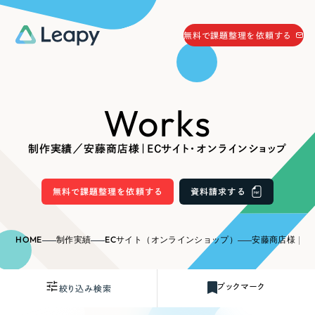
058-215-0066
無料で課題整理を依頼する
24時間受付
無料で課題整理を依頼する
Works
資料請求
する
資料請求する
制作実績／安藤商店様｜ECサイト・オンラインショップ
無料で課題整理を依頼
する
Company
無料で課題整理を依頼する
資料請求する
会社情報
採用情報
HOME
制作実績
ECサイト（オンラインショップ）
安藤商店様｜E
Web Produce
お役立ち情報
ブックマーク
絞り込み検索
リーピーが選ばれる理由
会社概要