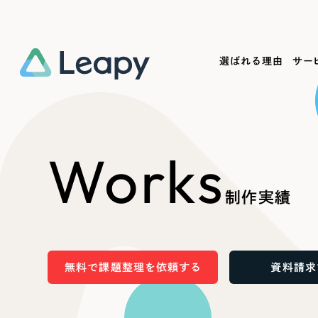
選ばれる理由
サー
Service
Works
Company
Useful
Works
サービス紹介
制作実績
会社概要
お役立ち情報
We
制作実績
一過性の広告に頼らず、
全国1,400社以上の支援実績
可能性をひらくデザインで
リーピーによるお役立ち情報を
コー
「仕組み」と「ノウハウ」を残す資産型DX
ら
しあわせな毎日をつくる
ます
支援をご提供します
実績の一部をご紹介します
EC
無料で課題整理を依頼する
資料請求
?
ブックマークしたサイ