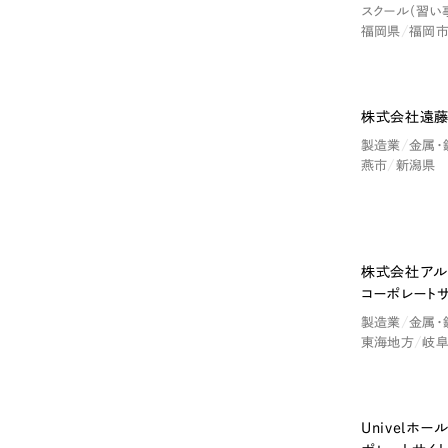
スクール（習い
福岡県
福岡
株式会社遠藤
製造業
金属・
燕市
新潟県
Contact Us
株式会社アル
コーポレート
初めてのサイト制作で何をすればいいかお困りのお
製造業
金属・
現状の課題抽出やサイトの目的の整理、サイトコン
東海地方
岐
せください。もちろん、Web集客の戦略設計を具現
イン、機能面までご提案します。
Univelホ