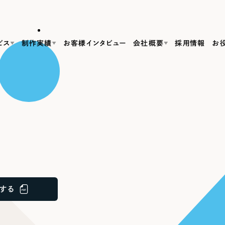
ビス
制作実績
お客様インタビュー
会社概要
採用情報
お
Web Produ
すべて
（624件）
コーポレート・企業サイト
（278件）
リーピーがわかる資料３点セット
bサイト制作
ブランドサイト・サービスサイト
リーピーが選ばれる理由
（85件）
リーピーのWebサイト制作・会社概要・サービスがわかる
会社概要
の中か
ご紹介し
求人・採用サイト
お役立ち資料
（61件）
Webサイト制作
ポレートサイト制作
採用サイト制作
代表挨拶
SDG
すぐに使える資料をダウンロード
ECサイト（オンラインショップ）
（43件）
コーポレートサイト制作
サイト制作
ブランドサイト制作
ポータルサイト・メディアサイト
メディア掲載・取材依頼
新着情
（39件）
する
採用サイト制作
LP（ランディングページ）
（28件）
よくある質問
ト
ECサイト制作
リーピーブログ
採用情報
キャンペーン・プロモーションサイト
（1
ブランドサイト制作
Webデザイン・Webマーケティングに関する情報を発信