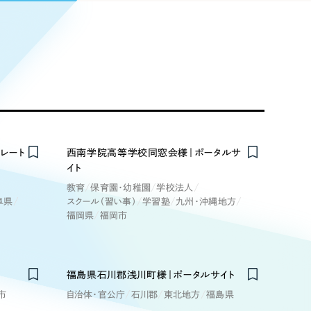
Pace
／
クラウド型工数管理ツール
日報ツールで案件ごとの営業利益をリアルタイムに可視化
発信
信
Cサイト（オンラインショップ）
レート
西南学院高等学校同窓会様｜ポータルサ
イト
）
教育
保育園・幼稚園
学校法人
ランディング（ロゴ・印刷物）
85件）
阜県
スクール（習い事）
学習塾
九州・沖縄地方
福岡県
福岡市
43件）
39件）
福島県石川郡浅川町様｜ポータルサイト
市
自治体・官公庁
石川郡
東北地方
福島県