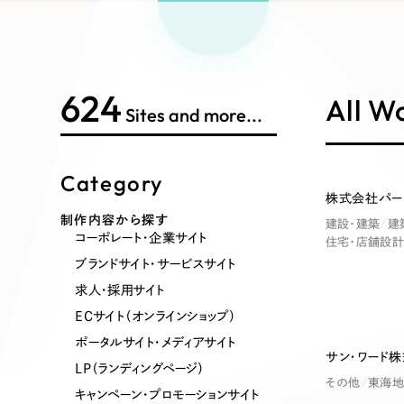
Works Search
絞り
リープ
SEO対
グ"から、
広報支援
624
制作内容
All W
Sites and more...
Category
コーポレート・企業サイト
ブランドサ
株式会社パー
制作内容から探す
建設・建築
建
コーポレート・企業サイト
住宅・店舗設計
ポータルサイト・メディアサイト
LP（ラン
ブランドサイト・サービスサイト
求人・採用サイト
ECサイト（オンラインショップ）
その他
ポータルサイト・メディアサイト
サン・ワード
LP（ランディングページ）
その他
東海地
キャンペーン・プロモーションサイト