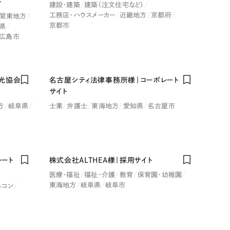
ト
建設・建築
建築（注文住宅など）
工務店・ハウスメーカー
近畿地方
京都府
関東地方
京都市
県
広島市
光協会
名古屋シティ法律事務所様｜コーポレート
サイト
方
岐阜県
士業
弁護士
東海地方
愛知県
名古屋市
ート
株式会社ALTHEA様｜採用サイト
医療・福祉
福祉・介護
教育
保育園・幼稚園
東海地方
岐阜県
岐阜市
ネコン