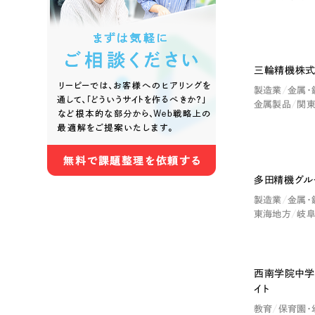
色
三輪精機株式
製造業
金属・
金属製品
関
ホワイト・白色
グレー
オレンジ・橙色
イエロ
多田精機グル
製造業
金属・
東海地方
岐
パープル・紫色
ピンク
西南学院中学
イト
さらに条件を追加する
教育
保育園・