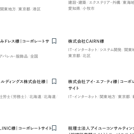
66
建設・建築
エクステリア・外構
東海
愛知県
小牧市
関東地方
東京都
港区
みドレス様｜コーポレートサ
株式会社CAIRN様
IT・インターネット
システム開発
関東
東京都
北区
アパレル・服飾品
全国
ールディングス株式会社様｜
株式会社アイ・エフ・ティ様｜コーポ
サイト
社労士（労務士）
北海道
北海道
IT・インターネット
関東地方
東京都
CLINIC様｜コーポレートサイト
税理士法人アイユーコンサルティン