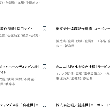
事）
学習塾
九州・沖縄地方
広報ブログ
市
メルマガアーカイブ
製作所様｜採用サイト
株式会社遠藤製作所様｜コーポレー
ト
鉄鋼
金属加工（部品・金型）
製造業
金属・鉄鋼
金属加工（部品・
燕市
新潟県
プライバシーポリシー
情報セキュ
クッキーポリシー
サイトマップ
ミックホールディングス様｜
カニエJAPAN株式会社様｜サービ
サイト
インフラ関連
電気（電気設備など）
ガ
客様も歓迎。
東海地方
海部郡
愛知県
鉄鋼
鉄鋼・鋼材
不動産
セプトの策定からお任
阜県
岐阜市
化するサイト構成、デザ
ールディングス株式会社様｜コー
株式会社堀央創建様｜コーポレート