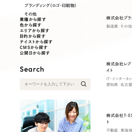
業種
ブランディング（ロゴ・印刷物）
その他
株式会社プラ
業種から探す
色から探す
製造業
その他
エリアから探す
製造業
建設・建築
目的から探す
テイストから探す
CMSから探す
コンサルティング・調査
観光・レジ
公開日から探す
株式会社レブ
Search
イト
自治体・官公庁
美容・エス
IT・インターネッ
愛知県
名古
インフラ関連
広告・メデ
金融・保険業
その他サ
株式会社T-E
ト
不動産
東海
人材サービス
その他