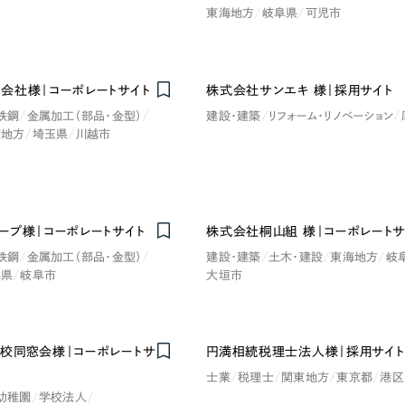
東海地方
岐阜県
可児市
Company
会社様｜コーポレートサイト
株式会社サンエキ 様｜採用サイト
会社情報
鉄鋼
金属加工（部品・金型）
建設・建築
リフォーム・リノベーション
東地方
埼玉県
川越市
会社概要
・黒色
ベージュ・茶色
代表挨拶
SDGsに向けた取り組み
ー・黄色
グリーン・緑色
ープ様｜コーポレートサイト
株式会社桐山組 様｜コーポレートサ
メディア掲載と取材依頼
鉄鋼
金属加工（部品・金型）
建設・建築
土木・建設
東海地方
岐
新着情報
阜県
岐阜市
大垣市
・桃色
カラフル・多色
採用情報
ブログ
校同窓会様｜コーポレートサ
円満相続税理士法人様｜採用サイト
リーピーブログ
士業
税理士
関東地方
東京都
港区
幼稚園
学校法人
代表ブログ