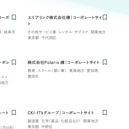
ト
（12件）
90件）
コーポ
エリアリンク株式会社様｜コーポレートサイ
ト
療・福祉
県
岐阜市
その他サービス業
レンタル・サブスク
関東地方
東京都
千代田区
g
士業
ーポレ
株式会社Polaris 様｜コーポレートサイト
）
教育
教育
スクール（習い事）
東海地方
愛知県
豊田市
ネコン
海地方
ケティング代行
林・水産
業務代行
PO・一般社団法人
レート
CKI-fTkグループ｜コーポレートサイト
製造業
化学（薬品・化粧品など）
関東地方
東京都
中野区
（BtoB）