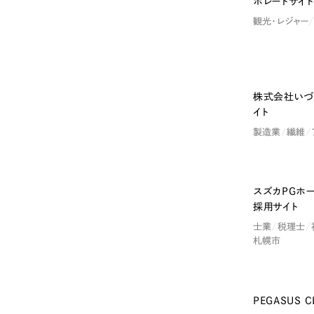
058-215-00
ポレートサイト
観光・レジャー
24時間受付
無料で課題整理を依頼する
株式会社いづ
イト
資料請求する
製造業
繊維
スズカPGホ
採用サイト
士業
税理士
札幌市
PEGASUS 