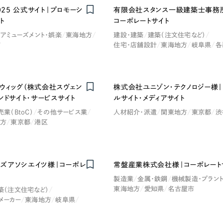
2025 公式サイト｜プロモーシ
有限会社スタンス一級建築士事務
ト
コーポレートサイト
アミューズメント・娯楽
東海地方
建設・建築
建築（注文住宅など）
市
住宅・店舗設計
東海地方
岐阜県
各
ウィッグ（株式会社スヴェン
株式会社ユニゾン・テクノロジー様｜
ンドサイト・サービスサイト
ルサイト・メディアサイト
売業（BtoC）
その他サービス業
人材紹介・派遣
関東地方
東京都
渋
方
東京都
港区
ズアソシエイツ様｜コーポレ
常盤産業株式会社様｜コーポレート
製造業
金属・鉄鋼
機械製造・プラン
東海地方
愛知県
名古屋市
築（注文住宅など）
メーカー
東海地方
岐阜県