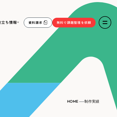
役立ち情報
資料請求
無料で課題整理を依頼
ce
リープ・リクルーティング
／
採用業務代行
求人票作成・面接など各種業務代行、採用の仕組み作り支
３点セット
援
リープ・キャリア
／
人材紹介サービス
sへの取り組み
完全成功報酬型のスカウト型ハイクラス人材紹介（岐阜・愛
知）
報
HOME
制作実績
2件）