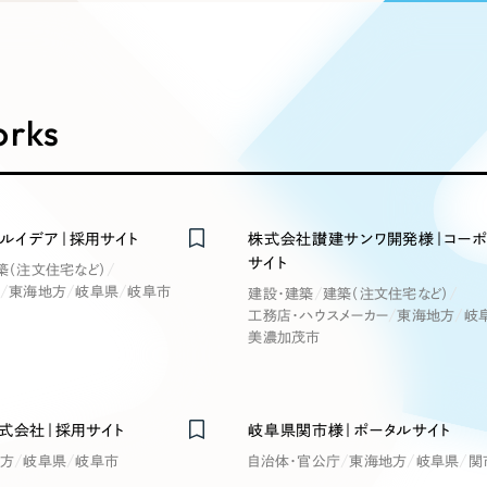
込み検索
ブランディング（ロゴ・印刷物）
ブランディング支援
・プロジェクト
広報ブログ
（90件）
／
マーケティング代行
リーピーの取り組みに関するお知らせ・イベントの様子を
策によるアクセス獲得、反響獲得などの"Webマーケティン
その他
（1件）
オプションサービス
代表ブログ
などのオフライン領域のマーケティングまでまるっと代行
代表川口が経営・Web戦略・地方創生に関する情報を発
orks
お客様インタビュー
メールマガジンアーカイブ
過去に配信したメールマガジンのアーカイブ
制作実績
イト・サービスサイト
求人・採用サイト
E
ルイデア｜採用サイト
株式会社讃建サンワ開発様｜コーポ
すべて
（624件）
サイト
築（注文住宅など）
コーポレート・企業サイト
（278件
東海地方
岐阜県
岐阜市
建設・建築
建築（注文住宅など）
ディングページ）
キャンペーン・プロモーション
ブ
ブランドサイト・サービスサイト
（
工務店・ハウスメーカー
東海地方
岐
サイト
美濃加茂市
求人・採用サイト
（61件）
ECサイト（オンラインショップ）
（
ポータルサイト・メディアサイト
（
株式会社｜採用サイト
岐阜県関市様｜ポータルサイト
LP（ランディングページ）
（28件）
方
岐阜県
岐阜市
自治体・官公庁
東海地方
岐阜県
関