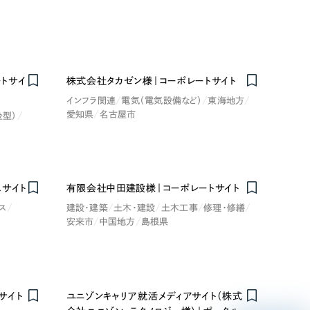
トサイ
株式会社タカゼン様｜コーポレートサイト
インフラ関連
電気（電気設備など）
東海地方
愛知県
名古屋市
金型）
リティ方針
AI倫理ポリシー
ウェブアクセシビリティ方針
スサイト
有限会社中田建設様｜コーポレートサイト
ス
建設・建築
土木・建設
土木工事
修理・修繕
安来市
中国地方
島根県
サイト
ユニゾンキャリア就活メディアサイト（株式