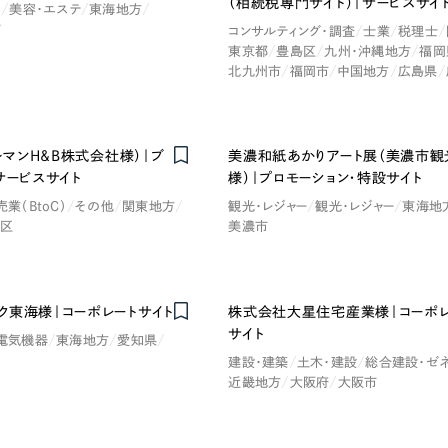
（相続税専門サイト）｜サービスサイ
ク
美容・エステ
東海地方
市
コンサルティング・調査
士業
税理士
東京都
豊島区
九州・沖縄地方
福岡
北九州市
福岡市
中国地方
広島県
マルマンH＆B株式会社様）｜ブ
美濃和紙あかりアート展（美濃市観
サービスサイト
様）｜プロモーション・特設サイト
売業（BtoC）
その他
関東地方
観光・レジャー
観光・レジャー
東海地
田区
美濃市
ク東海様｜コーポレートサイト
株式会社大星住宅産業様｜コーポレ
サイト
電気機器
東海地方
愛知県
建設・建築
土木・建設
総合建設・ゼ
近畿地方
大阪府
大阪市