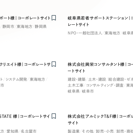
キャンペーン・プロモーションサイ
ブランディング（ロゴ・印刷物）
（
ポート様｜コーポレートサイト
岐阜県若者サポートステーション｜
その他
（1件）
レートサイト
静岡市
東海地方
静岡県
卸売・小売
医
NPO・一般社団法人
東海地方
岐阜
Outsourcin
ャー
人材紹介・派遣
クリエイト様｜コーポレートサ
株式会社興栄コンサルタント様｜コ
アウトソーシング（代行支援
ートサイト
テ
IT・インターネット
ト
システム開発
東海地方
建設・建築
土木・建設
総合建設・ゼ
リープ・プロジェクト
屋市
土木工事
コンサルティング・調査
東
「反響強化」を目的としたマー
岐阜県
岐阜市
ィア・放送
不動産
農
リープ・リクルーティング
「採用強化」を目的とした採用
ービス業
物流・運送
N
STATE 様｜コーポレートサイ
株式会社アルミックT&F様｜コーポ
その他のサービス
サイト
地方
愛知県
名古屋市
製造業
その他
卸売・小売
卸売・商社