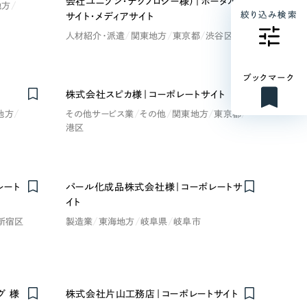
会社ユニゾン・テクノロジー様）｜ポータル
地方
絞り込み検索
サイト・メディアサイト
人材紹介・派遣
関東地方
東京都
渋谷区
ブックマーク
株式会社スピカ様｜コーポレートサイト
地方
その他サービス業
その他
関東地方
東京都
港区
レート
パール化成品株式会社様｜コーポレートサ
イト
新宿区
製造業
東海地方
岐阜県
岐阜市
グ 様
株式会社片山工務店｜コーポレートサイト