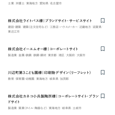
士業
弁護士
東海地方
愛知県
名古屋市
オレンジ・橙色
株式会社ライトパス様｜ブランドサイト・サービスサイト
イエロー・黄色
建設・建築
建築（注文住宅など）
工務店・ハウスメーカー
近畿地方
滋賀県
東近江市
グリーン・緑色
株式会社イーエムオー様｜コーポレートサイト
ブルー・青色
製造業
金属・鉄鋼
鉄鋼・鋼材
東京都
港区
大阪府
大阪市
パープル・紫色
川辺町第３こども園様｜印刷物デザイン（リーフレット）
ピンク・桃色
教育
保育園・幼稚園
東海地方
岐阜県
加茂郡
カラフル・多色
株式会社カネコ小兵製陶所様｜コーポレートサイト・ブラン
Nominee
ドサイト
その他
製造業
窯業（タイル・陶器など）
東海地方
岐阜県
土岐市