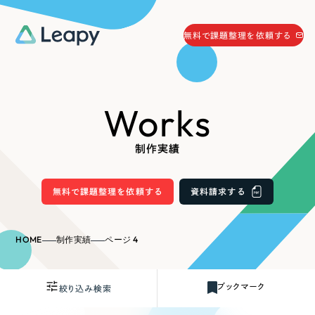
058-215-0066
無料で課題整理を依頼する
24時間受付
無料で課題整理を依頼する
Works
資料請求
する
資料請求する
制作実績
無料で課題整理を依頼
する
Company
無料で課題整理を依頼する
資料請求する
会社情報
採用情報
HOME
制作実績
ページ 4
Web Produce
お役立ち情報
ブックマーク
絞り込み検索
リーピーが選ばれる理由
会社概要