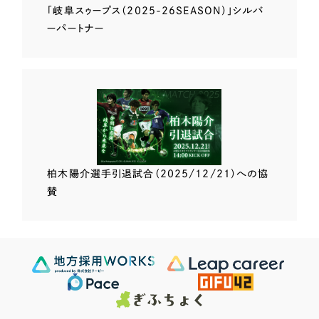
「岐阜スゥープス
（2025-26SEASON）」
シルバ
ーパートナー
柏木陽介選手
引退試合（2025/12/21）
への協
賛
Scroll Down