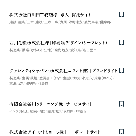
株式会社白川田工務店様｜求人・採用サイト
建設・建築
土木・建設
土木工事
九州・沖縄地方
鹿児島県
薩摩郡
西川毛織株式会社様｜印刷物デザイン（リーフレット）
製造業
繊維
原料（糸・生地）
東海地方
愛知県
名古屋市
ヴァレンティジャパン（株式会社コラント様）｜ブランドサイト
製造業
金属・鉄鋼
金属加工（部品・金型）
卸売・小売
小売業（BtoC）
東海地方
岐阜県
羽島市
有限会社谷川クリーニング様｜サービスサイト
インフラ関連
掃除・清掃
関東地方
茨城県
神栖市
株式会社アイコットリョーワ様｜コーポレートサイト