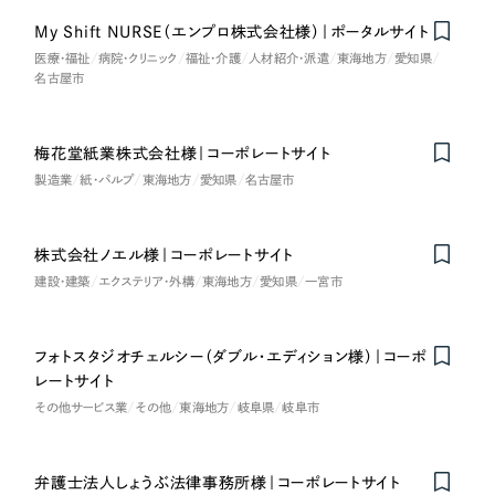
ポータルサイト・メディアサイト
（39件）
NPO・一般社団法人
My Shift NURSE（エンプロ株式会社様）｜ポータルサイト
LP（ランディングページ）
（28件）
医療・福祉
病院・クリニック
福祉・介護
人材紹介・派遣
東海地方
愛知県
キャンペーン・プロモーションサイト
（12件）
名古屋市
人材サービス
ブランディング（ロゴ・印刷物）
（90件）
その他
その他
（1件）
梅花堂紙業株式会社様｜コーポレートサイト
製造業
紙・パルプ
東海地方
愛知県
名古屋市
色
お客様インタビュー
株式会社ノエル様｜コーポレートサイト
ホワイト・白色
建設・建築
エクステリア・外構
東海地方
愛知県
一宮市
グレー・黒色
フォトスタジオチェルシー（ダブル・エディション様）｜コーポ
レートサイト
ベージュ・茶色
その他サービス業
その他
東海地方
岐阜県
岐阜市
レッド・赤色
弁護士法人しょうぶ法律事務所様｜コーポレートサイト