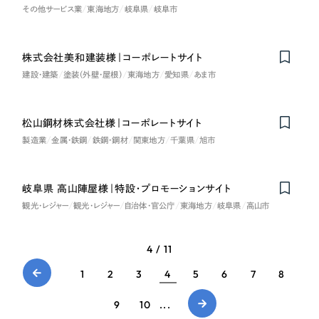
その他サービス業
東海地方
岐阜県
岐阜市
株式会社美和建装様｜コーポレートサイト
建設・建築
塗装（外壁・屋根）
東海地方
愛知県
あま市
松山鋼材株式会社様｜コーポレートサイト
製造業
金属・鉄鋼
鉄鋼・鋼材
関東地方
千葉県
旭市
岐阜県 高山陣屋様｜特設・プロモーションサイト
観光・レジャー
観光・レジャー
自治体・官公庁
東海地方
岐阜県
高山市
4 / 11
1
2
3
4
5
6
7
8
9
10
...