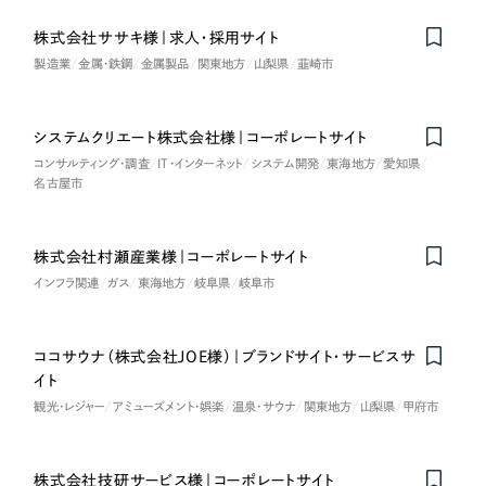
採用DX支援
その他のサービス
医療・福祉
株式会社ササキ様｜求人・採用サイト
リープ・リクルーティング
／
採用業務代行
製造業
金属・鉄鋼
金属製品
関東地方
山梨県
韮崎市
プライバシーポリシー
情報セキュリティ方針
求人票作成・面接など各種業務代行、採用の仕組み作り支援
コンサルティング・調査
AI倫理ポリシー
クッキーポリシー
サイトマップ
リープ・キャリア
／
人材紹介サービス
ウェブアクセシビリティ方針
システムクリエート株式会社様｜コーポレートサイト
完全成功報酬型のスカウト型ハイクラス人材紹介（岐阜・愛知）
観光・レジャー
コンサルティング・調査
IT・インターネット
システム開発
東海地方
愛知県
名古屋市
カイゼンDX支援
人材紹介・派遣
Pace
／
クラウド型工数管理ツール
株式会社村瀬産業様｜コーポレートサイト
日報ツールで案件ごとの営業利益をリアルタイムに可視化
士業
インフラ関連
ガス
東海地方
岐阜県
岐阜市
自治体・官公庁
制作実績
ココサウナ（株式会社JOE様）｜ブランドサイト・サービスサ
イト
Works
美容・エステ
観光・レジャー
アミューズメント・娯楽
温泉・サウナ
関東地方
山梨県
甲府市
制作実績
IT・インターネット
全国1,400社以上の支援実績の中から
実績の
株式会社技研サービス様｜コーポレートサイト