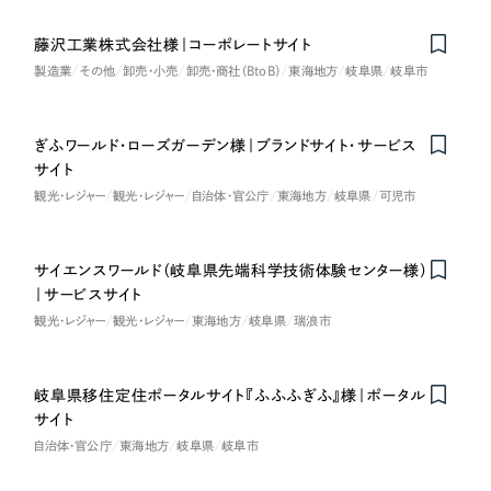
藤沢工業株式会社様｜コーポレートサイト
さらに条件を追加する
製造業
その他
卸売・小売
卸売・商社（BtoB）
東海地方
岐阜県
岐阜市
ぎふワールド・ローズガーデン様｜ブランドサイト・サービス
サイト
観光・レジャー
観光・レジャー
自治体・官公庁
東海地方
岐阜県
可児市
サイエンスワールド（岐阜県先端科学技術体験センター様）
Nominee
｜サービスサイト
観光・レジャー
観光・レジャー
東海地方
岐阜県
瑞浪市
岐阜県移住定住ポータルサイト『ふふふぎふ』様｜ポータル
サイト
自治体・官公庁
東海地方
岐阜県
岐阜市