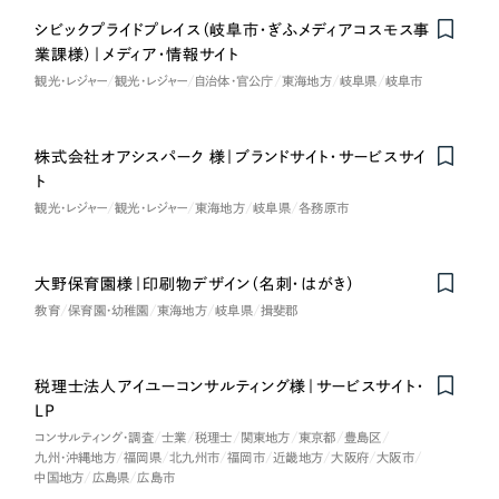
シビックプライドプレイス（岐阜市・ぎふメディアコスモス事
業課様）｜メディア・情報サイト
観光・レジャー
観光・レジャー
自治体・官公庁
東海地方
岐阜県
岐阜市
株式会社オアシスパーク 様｜ブランドサイト・サービスサイ
ト
観光・レジャー
観光・レジャー
東海地方
岐阜県
各務原市
大野保育園様｜印刷物デザイン（名刺・はがき）
教育
保育園・幼稚園
東海地方
岐阜県
揖斐郡
税理士法人アイユーコンサルティング様｜サービスサイト・
LP
コンサルティング・調査
士業
税理士
関東地方
東京都
豊島区
九州・沖縄地方
福岡県
北九州市
福岡市
近畿地方
大阪府
大阪市
中国地方
広島県
広島市