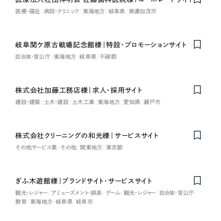
医療・福祉
病院・クリニック
東海地方
岐阜県
美濃加茂市
岐阜関ケ原古戦場記念館様｜特設・プロモーションサイト
自治体・官公庁
東海地方
岐阜県
不破郡
株式会社加藤工務店様｜求人・採用サイト
建設・建築
土木・建設
土木工事
東海地方
愛知県
瀬戸市
株式会社クリーニングの和光様｜サービスサイト
その他サービス業
その他
関東地方
東京都
ぎふ木遊館様｜ブランドサイト・サービスサイト
観光・レジャー
アミューズメント・娯楽
ゲーム
観光・レジャー
自治体・官公庁
教育
東海地方
岐阜県
岐阜市