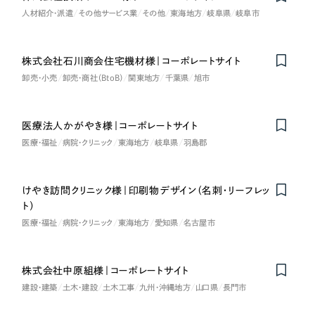
一部をご紹介します
人材紹介・派遣
その他サービス業
その他
東海地方
岐阜県
岐阜市
教育
ブックマークしたサイト
インフラ関連
株式会社石川商会住宅機材様｜コーポレートサイト
卸売・小売
卸売・商社（BtoB）
関東地方
千葉県
旭市
広告・メディア・放送
医療法人かがやき様｜コーポレートサイト
不動産
医療・福祉
病院・クリニック
東海地方
岐阜県
羽島郡
農林・水産
けやき訪問クリニック様｜印刷物デザイン（名刺・リーフレッ
すべて
（624件）
ト）
金融・保険業
医療・福祉
病院・クリニック
東海地方
愛知県
名古屋市
コーポレート・企業サイト
（278件）
ブランドサイト・サービスサイト
（85件）
その他サービス業
求人・採用サイト
株式会社中原組様｜コーポレートサイト
（61件）
建設・建築
土木・建設
土木工事
九州・沖縄地方
山口県
長門市
物流・運送
ECサイト（オンラインショップ）
（43件）