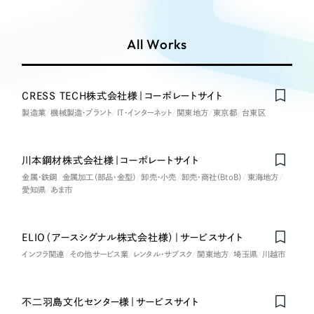
Works
絞り込み検
Webサイト制作
選ばれる理由
Search
索
コーポレートサイト制作
All Works
採用サイト制作
サービス
制作内容
ECサイト制作
Service
CRESS TECH株式会社様｜コーポレートサイト
ブランドサイト制作
製造業
機械製造・プラント
IT・インターネット
関東地方
東京都
台東区
コーポレート・企業サイト
サービス紹介
ブランディング支援
一過性の広告に頼らず、
「仕組み」と「ノウハウ」
制作実績
ブランドサイト・サービスサイト
川本鋼材株式会社様｜コーポレートサイト
を残す資産型DX支援をご提供します
金属・鉄鋼
金属加工（部品・金型）
すべて
卸売・小売
卸売・商社（BtoB）
東海地方
（624件）
愛知県
あま市
求人・採用サイト
コーポレート・企業サイト
（278件）
ブランドサイト・サービスサイト
（85件）
ECサイト（オンラインショップ）
ELIO（アースシグナル株式会社様）｜サービスサイト
求人・採用サイト
（61件）
インフラ関連
その他サービス業
レンタル・サブスク
関東地方
埼玉県
川越市
ECサイト（オンラインショップ）
ポータルサイト・メディアサイト
（43件）
ポータルサイト・メディアサイト
（39件）
不二羽島文化センター様｜サービスサイト
LP（ランディングページ）