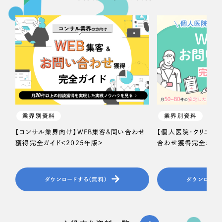
業界別資料
業界別資料
【コンサル業界向け】WEB集客＆問い合わせ
【個人医院・クリニッ
獲得完全ガイド＜2025年版＞
合わせ獲得完全ガイド
ダウンロードする（無料）
ダウンロード