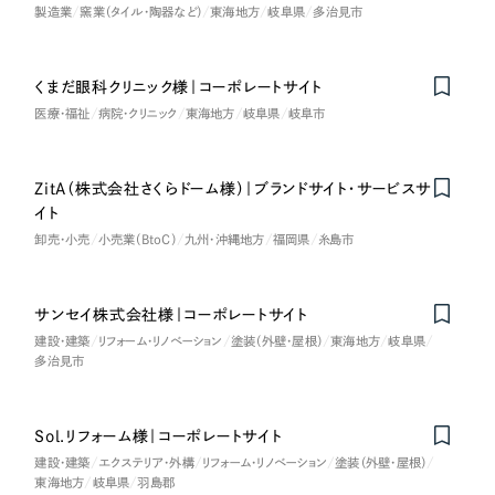
製造業
窯業（タイル・陶器など）
東海地方
岐阜県
多治見市
くまだ眼科クリニック様｜コーポレートサイト
医療・福祉
病院・クリニック
東海地方
岐阜県
岐阜市
ZitA（株式会社さくらドーム様）｜ブランドサイト・サービスサ
イト
卸売・小売
小売業（BtoC）
九州・沖縄地方
福岡県
糸島市
サンセイ株式会社様｜コーポレートサイト
建設・建築
リフォーム・リノベーション
塗装（外壁・屋根）
東海地方
岐阜県
多治見市
Sol.リフォーム様｜コーポレートサイト
建設・建築
エクステリア・外構
リフォーム・リノベーション
塗装（外壁・屋根）
東海地方
岐阜県
羽島郡