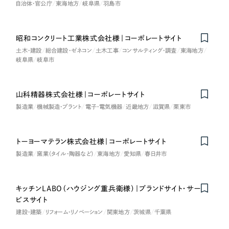
LP（ランディングページ）
（28件）
自治体・官公庁
東海地方
岐阜県
羽島市
マーケティングDX支援
キャンペーン・プロモーションサイト
（12件）
キャンペーン・プロモーション
Webサイト制作
ブランディング（ロゴ・印刷物）
（90件）
昭和コンクリート工業株式会社様｜コーポレートサイト
サイト
土木・建設
総合建設・ゼネコン
土木工事
コンサルティング・調査
東海地方
その他
（1件）
コーポレートサイト制作
岐阜県
岐阜市
ブランディング（ロゴ・印刷物）
オプションサービス
採用サイト制作
お客様インタビュー
山科精器株式会社様｜コーポレートサイト
その他
ECサイト制作
製造業
機械製造・プラント
電子・電気機器
近畿地方
滋賀県
栗東市
業種
Outsourcing
ブランドサイト制作
トーヨーマテラン株式会社様｜コーポレートサイト
?
よくある質問
アウトソーシング（代行支援）
製造業
窯業（タイル・陶器など）
東海地方
愛知県
春日井市
製造業
リープ・プロジェクト
「反響強化」を目的としたマーケティング代行
リープ・プロジェクト
建設・建築
／
マーケティング代行
キッチンLABO（ハウジング重兵衛様）｜ブランドサイト・サー
リープ・リクルーティング
SEO対策によるアクセス獲得、反響獲得などの"Webマーケティング"から、
ビスサイト
ライン領域のマーケティングまでまるっと代行
「採用強化」を目的とした採用業務代行
建設・建築
リフォーム・リノベーション
関東地方
茨城県
千葉県
卸売・小売