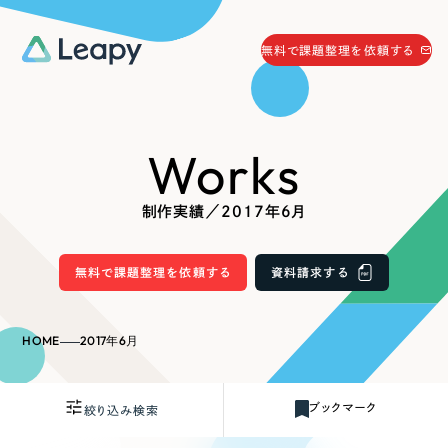
058-215-0066
無料で課題整理を依頼する
24時間受付
無料で課題整理を依頼する
Works
資料請求
する
資料請求する
制作実績／2017年6月
無料で課題整理を依頼
する
Company
無料で課題整理を依頼する
資料請求する
会社情報
採用情報
HOME
2017年6月
Web Produce
お役立ち情報
ブックマーク
絞り込み検索
リーピーが選ばれる理由
会社概要