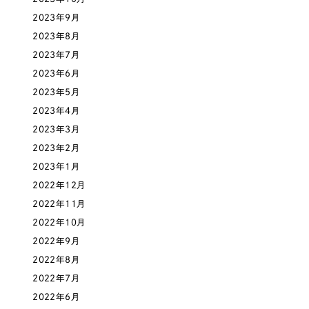
一部をご紹介します
教育
2023年9月
2023年8月
ブックマークしたサイト
2023年7月
インフラ関連
2023年6月
2023年5月
広告・メディア・放送
2023年4月
2023年3月
不動産
2023年2月
2023年1月
農林・水産
2022年12月
すべて
（624件）
2022年11月
金融・保険業
コーポレート・企業サイト
2022年10月
（278件）
2022年9月
ブランドサイト・サービスサイト
（85件）
その他サービス業
2022年8月
求人・採用サイト
（61件）
2022年7月
物流・運送
ECサイト（オンラインショップ）
（43件）
2022年6月