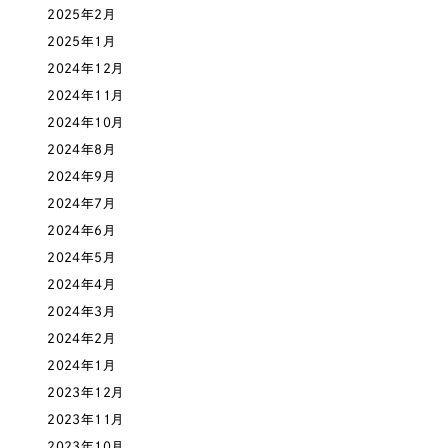
採用DX支援
その他のサービス
2025年2月
医療・福祉
2025年1月
リープ・リクルーティング
／
採用業務代行
2024年12月
プライバシーポリシー
情報セキュリティ方針
求人票作成・面接など各種業務代行、採用の仕組み作り支援
コンサルティング・調査
2024年11月
AI倫理ポリシー
クッキーポリシー
サイトマップ
リープ・キャリア
／
人材紹介サービス
2024年10月
ウェブアクセシビリティ方針
完全成功報酬型のスカウト型ハイクラス人材紹介（岐阜・愛知）
観光・レジャー
2024年8月
カイゼンDX支援
2024年9月
人材紹介・派遣
2024年7月
Pace
／
クラウド型工数管理ツール
2024年6月
日報ツールで案件ごとの営業利益をリアルタイムに可視化
士業
2024年5月
2024年4月
自治体・官公庁
制作実績
2024年3月
2024年2月
Works
美容・エステ
2024年1月
2023年12月
制作実績
IT・インターネット
2023年11月
全国1,400社以上の支援実績の中から
実績の
2023年10月