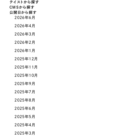
LP（ランディングページ）
（28件）
テイストから探す
マーケティングDX支援
CMSから探す
キャンペーン・プロモーションサイト
（12件）
公開日から探す
キャンペーン・プロモーション
2026年6月
Webサイト制作
ブランディング（ロゴ・印刷物）
（90件）
サイト
2026年4月
その他
（1件）
2026年3月
コーポレートサイト制作
ブランディング（ロゴ・印刷物）
2026年2月
オプションサービス
採用サイト制作
2026年1月
お客様インタビュー
その他
2025年12月
ECサイト制作
2025年11月
業種
Outsourcing
ブランドサイト制作
2025年10月
2025年9月
?
よくある質問
アウトソーシング（代行支援）
2025年7月
製造業
2025年8月
リープ・プロジェクト
2025年6月
「反響強化」を目的としたマーケティング代行
リープ・プロジェクト
建設・建築
／
マーケティング代行
2025年5月
リープ・リクルーティング
SEO対策によるアクセス獲得、反響獲得などの"Webマーケティング"から、
ライン領域のマーケティングまでまるっと代行
2025年4月
「採用強化」を目的とした採用業務代行
卸売・小売
2025年3月