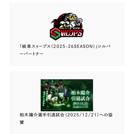
「岐阜スゥープス
（2025-26SEASON）」
シルバ
ーパートナー
柏木陽介選手
引退試合（2025/12/21）
への協
賛