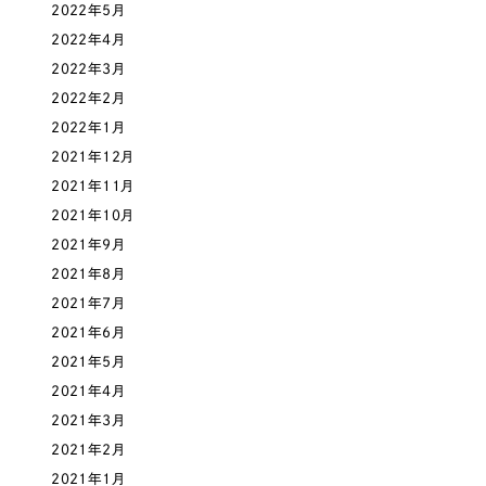
ポータルサイト・メディアサイト
（39件）
2022年5月
NPO・一般社団法人
LP（ランディングページ）
2022年4月
（28件）
2022年3月
キャンペーン・プロモーションサイト
（12件）
人材サービス
2022年2月
ブランディング（ロゴ・印刷物）
（90件）
2022年1月
その他
その他
（1件）
2021年12月
2021年11月
色
2021年10月
お客様インタビュー
2021年9月
2021年8月
ホワイト・白色
2021年7月
2021年6月
グレー・黒色
2021年5月
2021年4月
ベージュ・茶色
2021年3月
2021年2月
レッド・赤色
2021年1月