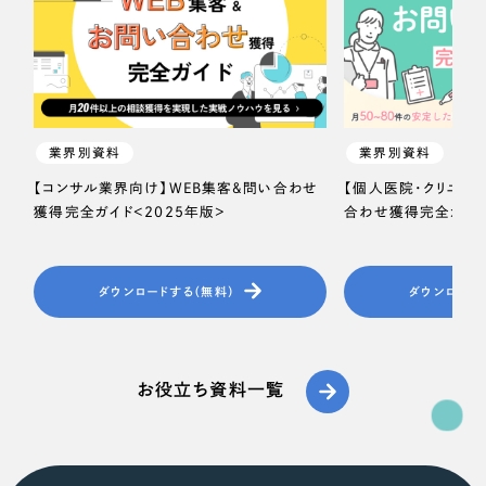
ポータルサイト・メディアサイト
（39件）
NPO・一般社団法人
LP（ランディングページ）
（28件）
キャンペーン・プロモーションサイト
（12件）
人材サービス
ブランディング（ロゴ・印刷物）
（90件）
その他
その他
（1件）
業界別資料
業界別資料
【コンサル業界向け】WEB集客＆問い合わせ
【個人医院・クリニッ
色
獲得完全ガイド＜2025年版＞
合わせ獲得完全ガイド
お客様インタビュー
ホワイト・白色
ダウンロードする（無料）
ダウンロード
グレー・黒色
お役立ち資料一覧
ベージュ・茶色
レッド・赤色