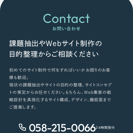
オレンジ・橙色
Contact
イエロー・黄色
お問い合わせ
グリーン・緑色
課題抽出やWebサイト制作の
目的整理からご相談ください
ブルー・青色
初めてのサイト制作で何をすればいいかお困りのお客
パープル・紫色
様も歓迎。
現状の課題抽出やサイトの目的の整理、サイトコンセプ
ピンク・桃色
トの策定からお任せください。もちろん、Web集客の戦
略設計を具現化するサイト構成、デザイン、機能面まで
ご提案します。
カラフル・多色
058-215-0066
その他
24時間受付