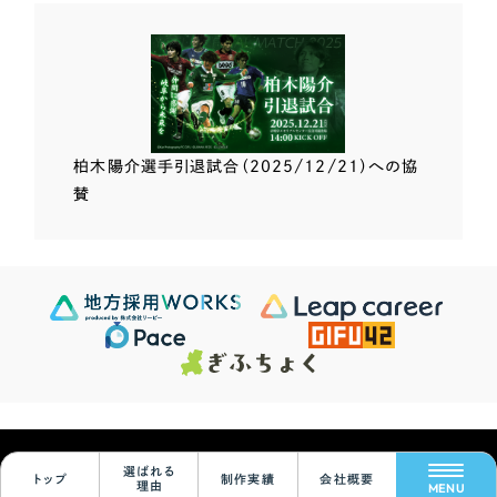
柏木陽介選手
引退試合（2025/12/21）
への協
賛
Scroll Down
624
この条件で検索する
Sites
検索結果 ...
© Leapy Inc.
選ばれる
トップ
制作実績
会社概要
絞り込みをリセット
理由
MENU