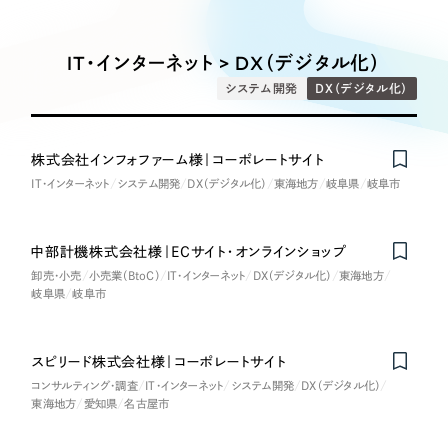
Works
絞り込み検
Webサイト制作
選ばれる理由
Search
索
コーポレートサイト制作
IT・インターネット > DX（デジタル化）
採用サイト制作
サービス
システム開発
DX（デジタル化）
制作内容
ECサイト制作
Service
ブランドサイト制作
株式会社インフォファーム様｜コーポレートサイト
コーポレート・企業サイト
サービス紹介
ブランディング支援
IT・インターネット
システム開発
DX（デジタル化）
東海地方
岐阜県
岐阜市
一過性の広告に頼らず、
「仕組み」と「ノウハウ」
制作実績
ブランドサイト・サービスサイト
を残す資産型DX支援をご提供します
中部計機株式会社様｜ECサイト・オンラインショップ
すべて
（624件）
卸売・小売
小売業（BtoC）
IT・インターネット
DX（デジタル化）
東海地方
求人・採用サイト
コーポレート・企業サイト
（278件）
岐阜県
岐阜市
ブランドサイト・サービスサイト
（85件）
ECサイト（オンラインショップ）
求人・採用サイト
（61件）
スピリード株式会社様｜コーポレートサイト
ECサイト（オンラインショップ）
コンサルティング・調査
IT・インターネット
システム開発
DX（デジタル化）
ポータルサイト・メディアサイト
（43件）
東海地方
愛知県
名古屋市
ポータルサイト・メディアサイト
（39件）
LP（ランディングページ）