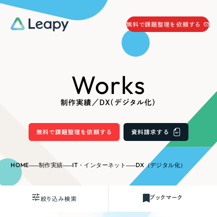
058-215-0066
無料で課題整理を依頼する
24時間受付
無料で課題整理を依頼する
Works
資料請求
する
資料請求する
制作実績／DX（デジタル化）
無料で課題整理を依頼
する
Company
無料で課題整理を依頼する
資料請求する
会社情報
採用情報
HOME
制作実績
IT・インターネット
DX（デジタル化）
Web Produce
お役立ち情報
ブックマーク
絞り込み検索
リーピーが選ばれる理由
会社概要