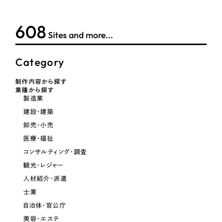
LP（ランディングページ）
（28件）
マーケティングDX支援
キャンペーン・プロモーションサイト
（12件）
612
キャンペーン・プロモーション
Sites and more...
Webサイト制作
ブランディング（ロゴ・印刷物）
（90件）
サイト
その他
（1件）
コーポレートサイト制作
Category
ブランディング（ロゴ・印刷物）
オプションサービス
採用サイト制作
制作内容から探す
業種から探す
お客様インタビュー
その他
製造業
ECサイト制作
建設・建築
業種
Outsourcing
ブランドサイト制作
卸売・小売
医療・福祉
?
よくある質問
アウトソーシング（代行支援）
コンサルティング・調査
製造業
リープ・プロジェクト
観光・レジャー
「反響強化」を目的としたマーケティング代行
人材紹介・派遣
リープ・プロジェクト
建設・建築
／
マーケティング代行
リープ・リクルーティング
士業
SEO対策によるアクセス獲得、反響獲得などの"Webマーケティング"から、
ライン領域のマーケティングまでまるっと代行
「採用強化」を目的とした採用業務代行
自治体・官公庁
卸売・小売
美容・エステ