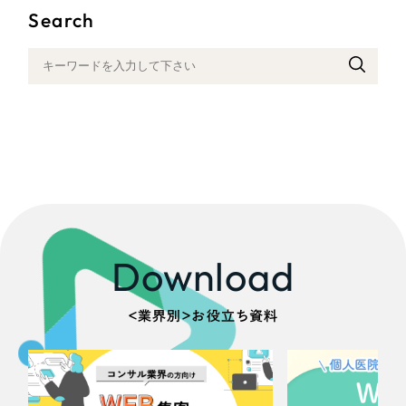
一部をご紹介します
Search
教育
ブックマークしたサイト
インフラ関連
広告・メディア・放送
不動産
農林・水産
Download
すべて
（624件）
金融・保険業
コーポレート・企業サイト
（278件）
＜業界別＞お役立ち資料
ブランドサイト・サービスサイト
（85件）
その他サービス業
求人・採用サイト
（61件）
物流・運送
ECサイト（オンラインショップ）
（43件）