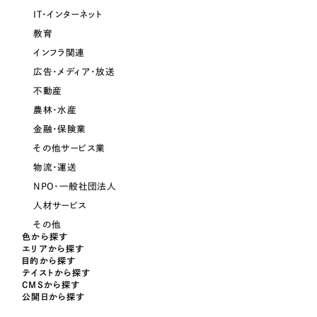
採用DX支援
その他のサービス
IT・インターネット
医療・福祉
教育
リープ・リクルーティング
／
採用業務代行
インフラ関連
プライバシーポリシー
情報セキュリティ方針
求人票作成・面接など各種業務代行、採用の仕組み作り支援
コンサルティング・調査
AI倫理ポリシー
クッキーポリシー
サイトマップ
広告・メディア・放送
リープ・キャリア
／
人材紹介サービス
ウェブアクセシビリティ方針
不動産
完全成功報酬型のスカウト型ハイクラス人材紹介（岐阜・愛知）
観光・レジャー
農林・水産
カイゼンDX支援
金融・保険業
人材紹介・派遣
その他サービス業
Pace
／
クラウド型工数管理ツール
物流・運送
日報ツールで案件ごとの営業利益をリアルタイムに可視化
士業
NPO・一般社団法人
人材サービス
自治体・官公庁
制作実績
その他
色から探す
エリアから探す
Works
美容・エステ
目的から探す
テイストから探す
制作実績
CMSから探す
IT・インターネット
公開日から探す
全国1,400社以上の支援実績の中から
実績の