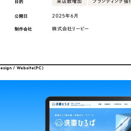
目的
来店数増加
ブランディング強
広報ブログ
公開日
2025年6月
メルマガアーカイブ
制作会社
株式会社リーピー
プライバシーポリシー
情報セキュ
esign / Website(PC)
クッキーポリシー
サイトマップ
客様も歓迎。
セプトの策定からお任
化するサイト構成、デザ