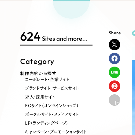
Works Search
絞り
リープ
SEO対
グ"から、
広報支援
624
Share
制作内容
Sites and more...
Category
コーポレート・企業サイト
ブランドサ
制作内容から探す
コーポレート・企業サイト
ポータルサイト・メディアサイト
LP（ラン
ブランドサイト・サービスサイト
求人・採用サイト
ECサイト（オンラインショップ）
その他
ポータルサイト・メディアサイト
LP（ランディングページ）
キャンペーン・プロモーションサイト