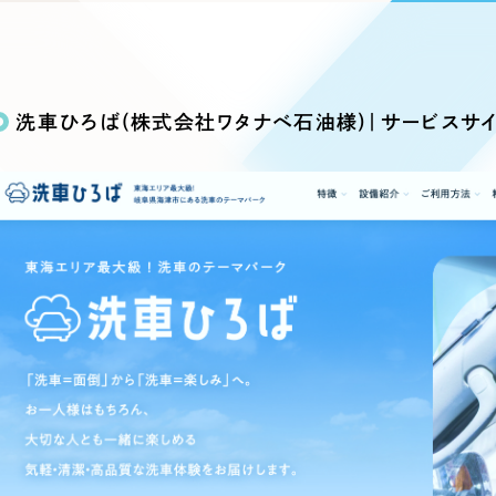
込み検索
ブランディング（ロゴ・印刷物）
ブランディング支援
・プロジェクト
広報ブログ
（90件）
／
マーケティング代行
リーピーの取り組みに関するお知らせ・イベントの様子を
策によるアクセス獲得、反響獲得などの"Webマーケティン
その他
（1件）
オプションサービス
代表ブログ
などのオフライン領域のマーケティングまでまるっと代行
洗車ひろば(株式会社ワタナベ石油様)｜サービスサイ
代表川口が経営・Web戦略・地方創生に関する情報を発
お客様インタビュー
メールマガジンアーカイブ
過去に配信したメールマガジンのアーカイブ
制作実績
イト・サービスサイト
求人・採用サイト
E
すべて
（624件）
コーポレート・企業サイト
（278件
ディングページ）
キャンペーン・プロモーション
ブ
ブランドサイト・サービスサイト
（
サイト
求人・採用サイト
（61件）
ECサイト（オンラインショップ）
（
ポータルサイト・メディアサイト
（
LP（ランディングページ）
（28件）