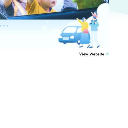
ト
（12件）
90件）
療・福祉
g
士業
View Website
）
教育
ケティング代行
林・水産
業務代行
PO・一般社団法人