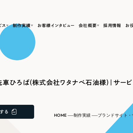
ビス
制作実績
お客様インタビュー
会社概要
採用情報
お
Web Produ
すべて
（624件）
コーポレート・企業サイト
（278件）
リーピーがわかる資料３点セット
bサイト制作
ブランドサイト・サービスサイト
リーピーが選ばれる理由
（85件）
リーピーのWebサイト制作・会社概要・サービスがわかる
会社概要
車ひろば(株式会社ワタナベ石油様)｜サービ
の中か
ご紹介し
求人・採用サイト
お役立ち資料
（61件）
Webサイト制作
ポレートサイト制作
採用サイト制作
代表挨拶
SDG
すぐに使える資料をダウンロード
ECサイト（オンラインショップ）
（43件）
コーポレートサイト制作
サイト制作
ブランドサイト制作
ポータルサイト・メディアサイト
メディア掲載・取材依頼
新着情
（39件）
する
採用サイト制作
HOME
制作実績
ブランドサイト・
LP（ランディングページ）
（28件）
よくある質問
ト
ECサイト制作
リーピーブログ
採用情報
キャンペーン・プロモーションサイト
（1
ブランドサイト制作
Webデザイン・Webマーケティングに関する情報を発信