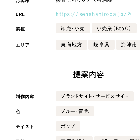
お客様
株式会社ワタナベ石油様
Company
URL
https://senshahiroba.jp/
業種
卸売・小売
小売業（BtoC）
会社情報
エリア
東海地方
岐阜県
海津市
会社概要
・黒色
ベージュ・茶色
代表挨拶
SDGsに向けた取り組み
提案内容
ー・黄色
グリーン・緑色
メディア掲載と取材依頼
新着情報
制作内容
ブランドサイト・サービスサイト
・桃色
カラフル・多色
採用情報
色
ブルー・青色
ブログ
テイスト
ポップ
リーピーブログ
代表ブログ