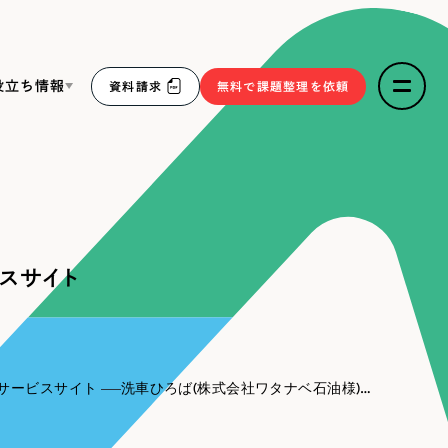
役立ち情報
資料請求
無料で課題整理を依頼
ce
リープ・リクルーティング
／
採用業務代行
求人票作成・面接など各種業務代行、採用の仕組み作り支
３点セット
援
スサイト
リープ・キャリア
／
人材紹介サービス
sへの取り組み
完全成功報酬型のスカウト型ハイクラス人材紹介（岐阜・愛
知）
報
サービスサイト
洗車ひろば(株式会社ワタナベ石油様)｜サービスサイト
2件）