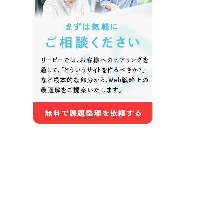
色
ホワイト・白色
グレー
オレンジ・橙色
イエロ
パープル・紫色
ピンク
さらに条件を追加する