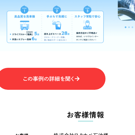
キャンペーン・プロモーションサイ
ブランディング（ロゴ・印刷物）
（
その他
（1件）
卸売・小売
医
Outsourcin
ャー
人材紹介・派遣
アウトソーシング（代行支援
テ
IT・インターネット
この事例の詳細を聞く
リープ・プロジェクト
「反響強化」を目的としたマー
ィア・放送
不動産
農
リープ・リクルーティング
「採用強化」を目的とした採用
お客様情報
ービス業
物流・運送
N
その他のサービス