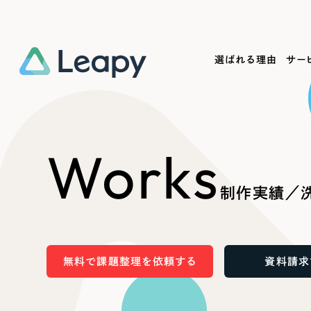
選ばれる理由
サー
Service
Works
Company
Useful
Works
サービス紹介
制作実績
会社概要
お役立ち情報
We
制作実績／洗
一過性の広告に頼らず、
全国1,400社以上の支援実績
可能性をひらくデザインで
リーピーによるお役立ち情報を
コー
「仕組み」と「ノウハウ」を残す資産型DX
ら
しあわせな毎日をつくる
ます
支援をご提供します
実績の一部をご紹介します
EC
無料で課題整理を依頼する
資料請求
?
ブックマークしたサイ