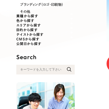
業種
ブランディング（ロゴ・印刷物）
その他
業種から探す
色から探す
エリアから探す
製造業
建設・建築
目的から探す
テイストから探す
CMSから探す
コンサルティング・調査
観光・レジ
公開日から探す
Search
自治体・官公庁
美容・エス
インフラ関連
広告・メデ
金融・保険業
その他サ
人材サービス
その他