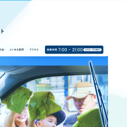
Pace
／
クラウド型工数管理ツール
日報ツールで案件ごとの営業利益をリアルタイムに可視化
発信
ト
信
Cサイト（オンラインショップ）
）
ランディング（ロゴ・印刷物）
85件）
43件）
39件）