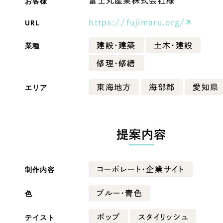
お客様
富士丸産業株式会社様
Company
URL
https://fujimaru.org/
業種
建設・建築
土木・建設
会社情報
修理・修繕
会社概要
エリア
東海地方
海部郡
愛知県
・黒色
ベージュ・茶色
代表挨拶
SDGsに向けた取り組み
ー・黄色
グリーン・緑色
メディア掲載と取材依頼
提案内容
新着情報
・桃色
カラフル・多色
採用情報
制作内容
コーポレート・企業サイト
ブログ
色
ブルー・青色
リーピーブログ
テイスト
ポップ
スタイリッシュ
代表ブログ