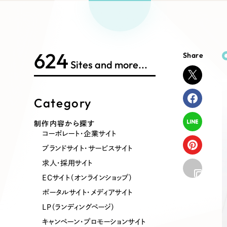
Works Search
絞り
リープ
SEO対
グ"から、
広報支援
624
Share
制作内容
Sites and more...
Category
コーポレート・企業サイト
ブランドサ
制作内容から探す
コーポレート・企業サイト
ポータルサイト・メディアサイト
LP（ラン
ブランドサイト・サービスサイト
求人・採用サイト
ECサイト（オンラインショップ）
その他
ポータルサイト・メディアサイト
LP（ランディングページ）
キャンペーン・プロモーションサイト