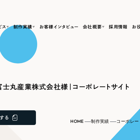
ビス
制作実績
お客様インタビュー
会社概要
採用情報
お
Web Produ
すべて
（624件）
コーポレート・企業サイト
（278件）
リーピーがわかる資料３点セット
bサイト制作
ブランドサイト・サービスサイト
リーピーが選ばれる理由
（85件）
リーピーのWebサイト制作・会社概要・サービスがわかる
会社概要
富士丸産業株式会社様｜コーポレートサイト
の中か
ご紹介し
求人・採用サイト
お役立ち資料
（61件）
Webサイト制作
ポレートサイト制作
採用サイト制作
代表挨拶
SDG
すぐに使える資料をダウンロード
ECサイト（オンラインショップ）
（43件）
コーポレートサイト制作
サイト制作
ブランドサイト制作
ポータルサイト・メディアサイト
メディア掲載・取材依頼
新着情
（39件）
する
採用サイト制作
HOME
制作実績
コーポレー
LP（ランディングページ）
（28件）
よくある質問
ト
ECサイト制作
リーピーブログ
採用情報
キャンペーン・プロモーションサイト
（1
ブランドサイト制作
Webデザイン・Webマーケティングに関する情報を発信