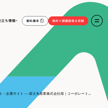
役立ち情報
資料請求
無料で課題整理を依頼
ce
リープ・リクルーティング
／
採用業務代行
求人票作成・面接など各種業務代行、採用の仕組み作り支
３点セット
援
リープ・キャリア
／
人材紹介サービス
sへの取り組み
完全成功報酬型のスカウト型ハイクラス人材紹介（岐阜・愛
知）
報
ト・企業サイト
富士丸産業株式会社様｜コーポレートサイト
2件）