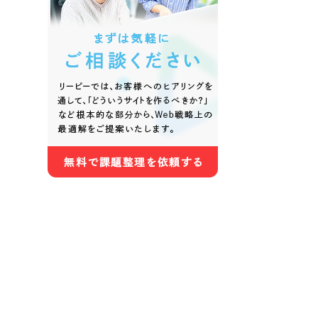
色
ホワイト・白色
グレー
オレンジ・橙色
イエロ
パープル・紫色
ピンク
さらに条件を追加する