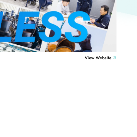
ト
（12件）
90件）
療・福祉
g
士業
View Website
）
教育
ケティング代行
林・水産
業務代行
PO・一般社団法人