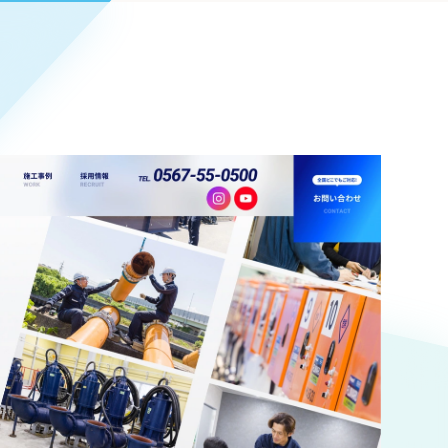
Pace
／
クラウド型工数管理ツール
日報ツールで案件ごとの営業利益をリアルタイムに可視化
発信
信
Cサイト（オンラインショップ）
）
ランディング（ロゴ・印刷物）
85件）
43件）
39件）