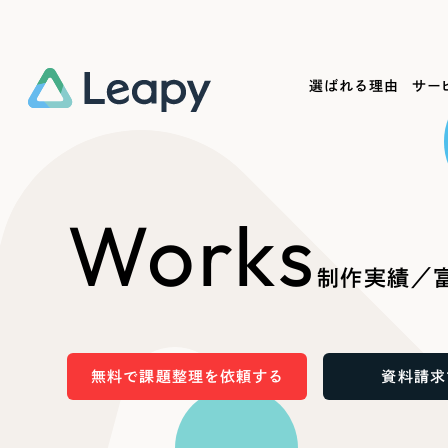
選ばれる理由
サー
Service
Works
Company
Useful
Works
サービス紹介
制作実績
会社概要
お役立ち情報
We
制作実績／
一過性の広告に頼らず、
全国1,400社以上の支援実績
可能性をひらくデザインで
リーピーによるお役立ち情報を
コー
「仕組み」と「ノウハウ」を残す資産型DX
ら
しあわせな毎日をつくる
ます
支援をご提供します
実績の一部をご紹介します
EC
無料で課題整理を依頼する
資料請求
?
ブックマークしたサイ