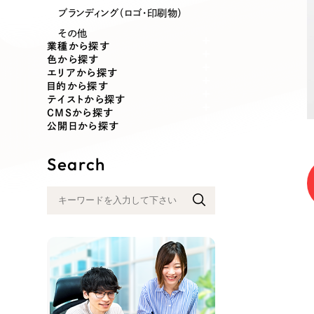
業種
ブランディング（ロゴ・印刷物）
その他
業種から探す
色から探す
エリアから探す
製造業
建設・建築
目的から探す
テイストから探す
CMSから探す
コンサルティング・調査
観光・レジ
公開日から探す
Search
自治体・官公庁
美容・エス
インフラ関連
広告・メデ
金融・保険業
その他サ
人材サービス
その他