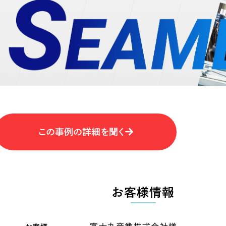
キャンペーン・プロモーションサイ
ブランディング（ロゴ・印刷物）
（
その他
（1件）
卸売・小売
医
Outsourcin
ャー
人材紹介・派遣
アウトソーシング（代行支援
テ
IT・インターネット
この事例の詳細を聞く
リープ・プロジェクト
「反響強化」を目的としたマー
ィア・放送
不動産
農
リープ・リクルーティング
「採用強化」を目的とした採用
お客様情報
ービス業
物流・運送
N
その他のサービス