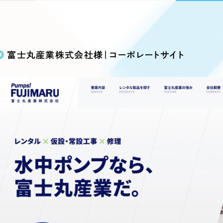
込み検索
ブランディング（ロゴ・印刷物）
ブランディング支援
・プロジェクト
広報ブログ
（90件）
／
マーケティング代行
リーピーの取り組みに関するお知らせ・イベントの様子を
策によるアクセス獲得、反響獲得などの"Webマーケティン
その他
（1件）
オプションサービス
代表ブログ
などのオフライン領域のマーケティングまでまるっと代行
富士丸産業株式会社様｜コーポレートサイト
代表川口が経営・Web戦略・地方創生に関する情報を発
お客様インタビュー
メールマガジンアーカイブ
過去に配信したメールマガジンのアーカイブ
制作実績
イト・サービスサイト
求人・採用サイト
E
すべて
（624件）
コーポレート・企業サイト
（278件
ディングページ）
キャンペーン・プロモーション
ブ
ブランドサイト・サービスサイト
（
サイト
求人・採用サイト
（61件）
ECサイト（オンラインショップ）
（
ポータルサイト・メディアサイト
（
LP（ランディングページ）
（28件）