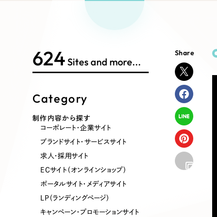
Works Search
絞り
リープ
SEO対
グ"から、
広報支援
624
Share
制作内容
Sites and more...
Category
コーポレート・企業サイト
ブランドサ
制作内容から探す
コーポレート・企業サイト
ポータルサイト・メディアサイト
LP（ラン
ブランドサイト・サービスサイト
求人・採用サイト
ECサイト（オンラインショップ）
その他
ポータルサイト・メディアサイト
LP（ランディングページ）
キャンペーン・プロモーションサイト