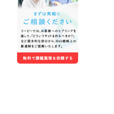
色
ホワイト・白色
グレー
オレンジ・橙色
イエロ
パープル・紫色
ピンク
さらに条件を追加する