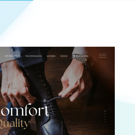
Pace
／
クラウド型工数管理ツール
日報ツールで案件ごとの営業利益をリアルタイムに可視化
発信
信
Cサイト（オンラインショップ）
）
ランディング（ロゴ・印刷物）
85件）
43件）
39件）