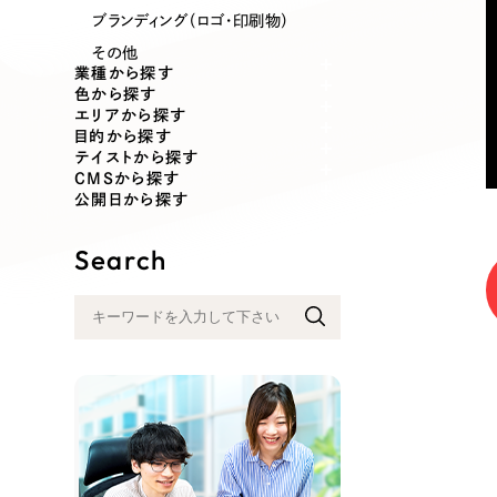
業種
ブランディング（ロゴ・印刷物）
その他
業種から探す
色から探す
エリアから探す
製造業
建設・建築
目的から探す
テイストから探す
CMSから探す
コンサルティング・調査
観光・レジ
公開日から探す
Search
自治体・官公庁
美容・エス
インフラ関連
広告・メデ
金融・保険業
その他サ
人材サービス
その他