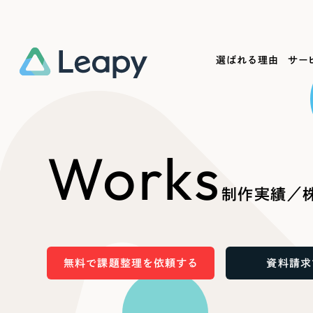
選ばれる理由
サー
Service
Works
Company
Useful
Works
サービス紹介
制作実績
会社概要
お役立ち情報
We
制作実績／株
一過性の広告に頼らず、
全国1,400社以上の支援実績
可能性をひらくデザインで
リーピーによるお役立ち情報を
コー
「仕組み」と「ノウハウ」を残す資産型DX
ら
しあわせな毎日をつくる
ます
支援をご提供します
実績の一部をご紹介します
EC
無料で課題整理を依頼する
資料請求
?
ブックマークしたサイ