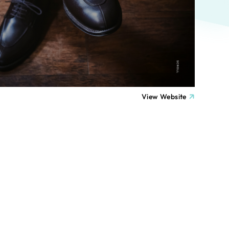
ト
（12件）
90件）
療・福祉
g
士業
View Website
）
教育
ケティング代行
林・水産
業務代行
PO・一般社団法人