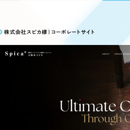
込み検索
ブランディング（ロゴ・印刷物）
ブランディング支援
・プロジェクト
広報ブログ
（90件）
／
マーケティング代行
リーピーの取り組みに関するお知らせ・イベントの様子を
策によるアクセス獲得、反響獲得などの"Webマーケティン
その他
（1件）
オプションサービス
代表ブログ
などのオフライン領域のマーケティングまでまるっと代行
株式会社スピカ様｜コーポレートサイト
代表川口が経営・Web戦略・地方創生に関する情報を発
お客様インタビュー
メールマガジンアーカイブ
過去に配信したメールマガジンのアーカイブ
制作実績
イト・サービスサイト
求人・採用サイト
E
すべて
（624件）
コーポレート・企業サイト
（278件
ディングページ）
キャンペーン・プロモーション
ブ
ブランドサイト・サービスサイト
（
サイト
求人・採用サイト
（61件）
ECサイト（オンラインショップ）
（
ポータルサイト・メディアサイト
（
LP（ランディングページ）
（28件）