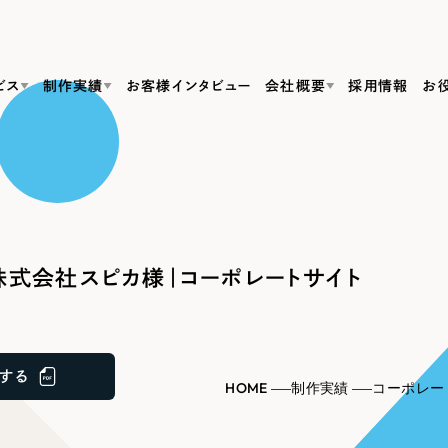
ビス
制作実績
お客様インタビュー
会社概要
採用情報
お
Web Produ
すべて
（624件）
コーポレート・企業サイト
（278件）
リーピーがわかる資料３点セット
bサイト制作
ブランドサイト・サービスサイト
リーピーが選ばれる理由
（85件）
リーピーのWebサイト制作・会社概要・サービスがわかる
会社概要
式会社スピカ様｜コーポレートサイト
の中か
ご紹介し
求人・採用サイト
お役立ち資料
（61件）
Webサイト制作
ポレートサイト制作
採用サイト制作
代表挨拶
SDG
すぐに使える資料をダウンロード
ECサイト（オンラインショップ）
（43件）
コーポレートサイト制作
サイト制作
ブランドサイト制作
ポータルサイト・メディアサイト
メディア掲載・取材依頼
新着情
（39件）
する
採用サイト制作
HOME
制作実績
コーポレー
LP（ランディングページ）
（28件）
よくある質問
ト
ECサイト制作
リーピーブログ
採用情報
キャンペーン・プロモーションサイト
（1
ブランドサイト制作
Webデザイン・Webマーケティングに関する情報を発信