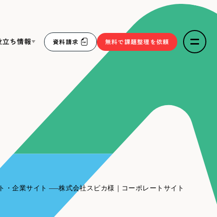
役立ち情報
資料請求
無料で課題整理を依頼
ce
リープ・リクルーティング
／
採用業務代行
求人票作成・面接など各種業務代行、採用の仕組み作り支
３点セット
援
リープ・キャリア
／
人材紹介サービス
sへの取り組み
完全成功報酬型のスカウト型ハイクラス人材紹介（岐阜・愛
知）
報
ト・企業サイト
株式会社スピカ様｜コーポレートサイト
2件）