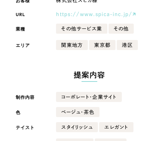
お客様
株式会社スピカ様
Company
URL
https://www.spica-inc.jp/
業種
その他サービス業
その他
会社情報
エリア
関東地方
東京都
港区
会社概要
・黒色
ベージュ・茶色
代表挨拶
SDGsに向けた取り組み
提案内容
ー・黄色
グリーン・緑色
メディア掲載と取材依頼
新着情報
制作内容
コーポレート・企業サイト
・桃色
カラフル・多色
採用情報
色
ベージュ・茶色
ブログ
テイスト
スタイリッシュ
エレガント
リーピーブログ
代表ブログ