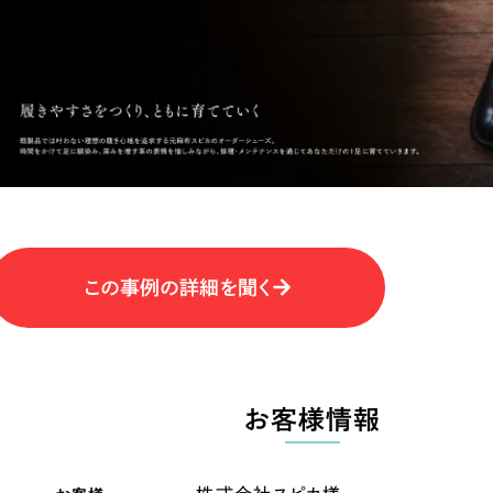
キャンペーン・プロモーションサイ
ブランディング（ロゴ・印刷物）
（
その他
（1件）
卸売・小売
医
Outsourcin
ャー
人材紹介・派遣
アウトソーシング（代行支援
テ
IT・インターネット
この事例の詳細を聞く
リープ・プロジェクト
「反響強化」を目的としたマー
ィア・放送
不動産
農
リープ・リクルーティング
「採用強化」を目的とした採用
お客様情報
ービス業
物流・運送
N
その他のサービス